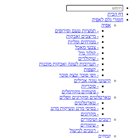
דף הבית
חומרי גלם לאפיה
אפיה
- תמציות טעם וסירופים
- מייצבים ואבקות
- ממרחים ומליות
- צבעי מאכל
- קולור מיל
- שוקולדים
- תערובות לעוגה ואבקות מוכנות
- קצפות
- דפי סוכר ובצק סוכר
קישוטי עוגה אכילים
- סוכריות
- פיצוחים מקורמלים
טארטלטים ומקרונים וופלים
- טארטלטים
- בסיסי מרנג ונשיקות מרנג
- מקרונים
רטבים ושימורים
- שימורים
- רטבים לבישול
קמחים