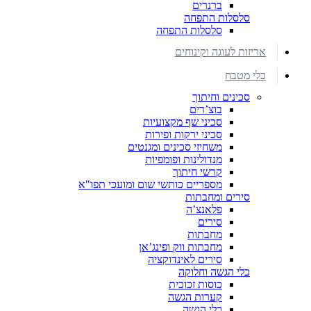
ברנרים
סלסלות התפחה
סלסלות התפחה
אריזות לעוגה וקינוחים
כלי מטבח
סכינים וחיתוך
בוצ’רים
סכיני שף מקצועיות
סכיני ירקות ופירות
משחיזי סכינים ומגנטים
מנדולינות ופומפיות
קרשי חיתוך
מספריים כותשי שום ומועכי תפו"א
סירים ומחבתות
פלאנצ’ה
סירים
מחבתות
מחבתות ווק ופינג’אן
סירים לאינדוקציה
כלי הגשה וחלוקה
כוסות זכוכית
קערות הגשה
כלי הגשה