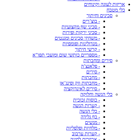
אריזות לעוגה וקינוחים
כלי מטבח
סכינים וחיתוך
- בוצ’רים
- סכיני שף מקצועיות
- סכיני ירקות ופירות
- משחיזי סכינים ומגנטים
- מנדולינות ופומפיות
- קרשי חיתוך
- מספריים כותשי שום ומועכי תפו"א
סירים ומחבתות
- פלאנצ’ה
- סירים
- מחבתות
- מחבתות ווק ופינג’אן
- סירים לאינדוקציה
כלי הגשה וחלוקה
- כוסות זכוכית
- קערות הגשה
- כלי הגשה
- כף גלידה
- מגשים
- מלחיות ופלפליות
- קערות ערבוב
- אביזרים לחינה