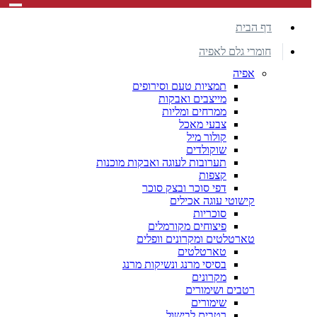
דף הבית
חומרי גלם לאפיה
אפיה
תמציות טעם וסירופים
מייצבים ואבקות
ממרחים ומליות
צבעי מאכל
קולור מיל
שוקולדים
תערובות לעוגה ואבקות מוכנות
קצפות
דפי סוכר ובצק סוכר
קישוטי עוגה אכילים
סוכריות
פיצוחים מקורמלים
טארטלטים ומקרונים וופלים
טארטלטים
בסיסי מרנג ונשיקות מרנג
מקרונים
רטבים ושימורים
שימורים
רטבים לבישול