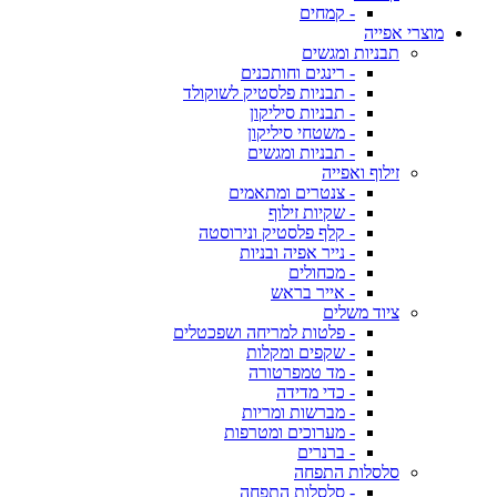
- קמחים
מוצרי אפייה
תבניות ומגשים
- רינגים וחותכנים
- תבניות פלסטיק לשוקולד
- תבניות סיליקון
- משטחי סיליקון
- תבניות ומגשים
זילוף ואפייה
- צנטרים ומתאמים
- שקיות זילוף
- קלף פלסטיק ונירוסטה
- נייר אפיה ובניות
- מכחולים
- אייר בראש
ציוד משלים
- פלטות למריחה ושפכטלים
- שקפים ומקלות
- מד טמפרטורה
- כדי מדידה
- מברשות ומריות
- מערוכים ומטרפות
- ברנרים
סלסלות התפחה
- סלסלות התפחה