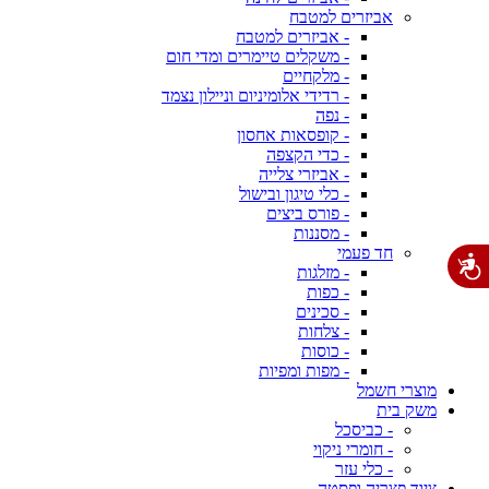
אביזרים למטבח
- אביזרים למטבח
- משקלים טיימרים ומדי חום
- מלקחיים
- רדידי אלומיניום וניילון נצמד
- נפה
- קופסאות אחסון
- כדי הקצפה
- אביזרי צלייה
- כלי טיגון ובישול
- פורס ביצים
- מסננות
חד פעמי
- מזלגות
- כפות
- סכינים
- צלחות
- כוסות
- מפות ומפיות
מוצרי חשמל
משק בית
- כביסכל
- חומרי ניקוי
- כלי עזר
ציוד פצריה ופסטה