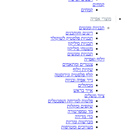
קמחים
קמחים
מוצרי אפייה
תבניות ומגשים
רינגים וחותכנים
תבניות פלסטיק לשוקולד
תבניות סיליקון
משטחי סיליקון
תבניות ומגשים
זילוף ואפייה
צנטרים ומתאמים
שקיות זילוף
קלף פלסטיק ונירוסטה
נייר אפיה ובניות
מכחולים
אייר בראש
ציוד משלים
פלטות למריחה ושפכטלים
שקפים ומקלות
מד טמפרטורה
כדי מדידה
מברשות ומריות
מערוכים ומטרפות