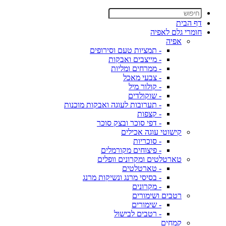
דף הבית
חומרי גלם לאפיה
אפיה
- תמציות טעם וסירופים
- מייצבים ואבקות
- ממרחים ומליות
- צבעי מאכל
- קולור מיל
- שוקולדים
- תערובות לעוגה ואבקות מוכנות
- קצפות
- דפי סוכר ובצק סוכר
קישוטי עוגה אכילים
- סוכריות
- פיצוחים מקורמלים
טארטלטים ומקרונים וופלים
- טארטלטים
- בסיסי מרנג ונשיקות מרנג
- מקרונים
רטבים ושימורים
- שימורים
- רטבים לבישול
קמחים