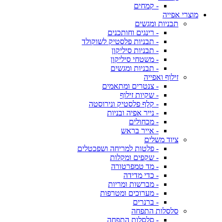
- קמחים
מוצרי אפייה
תבניות ומגשים
- רינגים וחותכנים
- תבניות פלסטיק לשוקולד
- תבניות סיליקון
- משטחי סיליקון
- תבניות ומגשים
זילוף ואפייה
- צנטרים ומתאמים
- שקיות זילוף
- קלף פלסטיק ונירוסטה
- נייר אפיה ובניות
- מכחולים
- אייר בראש
ציוד משלים
- פלטות למריחה ושפכטלים
- שקפים ומקלות
- מד טמפרטורה
- כדי מדידה
- מברשות ומריות
- מערוכים ומטרפות
- ברנרים
סלסלות התפחה
- סלסלות התפחה