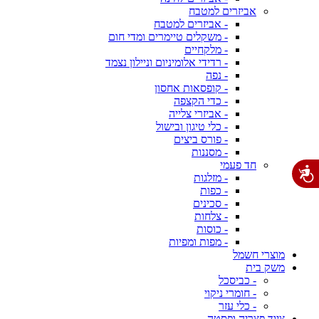
אביזרים למטבח
- אביזרים למטבח
- משקלים טיימרים ומדי חום
- מלקחיים
- רדידי אלומיניום וניילון נצמד
- נפה
- קופסאות אחסון
- כדי הקצפה
- אביזרי צלייה
- כלי טיגון ובישול
- פורס ביצים
- מסננות
חד פעמי
- מזלגות
- כפות
- סכינים
- צלחות
- כוסות
- מפות ומפיות
מוצרי חשמל
משק בית
- כביסכל
- חומרי ניקוי
- כלי עזר
ציוד פצריה ופסטה