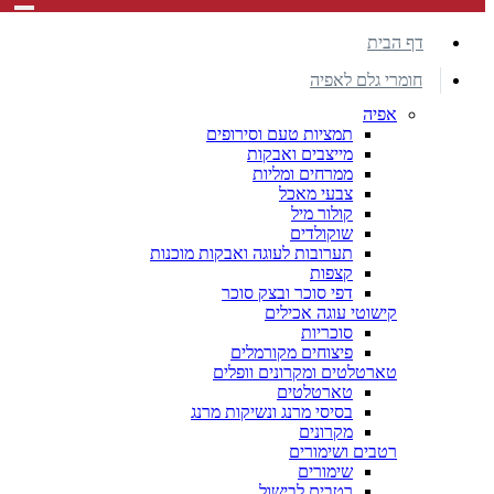
דף הבית
חומרי גלם לאפיה
אפיה
תמציות טעם וסירופים
מייצבים ואבקות
ממרחים ומליות
צבעי מאכל
קולור מיל
שוקולדים
תערובות לעוגה ואבקות מוכנות
קצפות
דפי סוכר ובצק סוכר
קישוטי עוגה אכילים
סוכריות
פיצוחים מקורמלים
טארטלטים ומקרונים וופלים
טארטלטים
בסיסי מרנג ונשיקות מרנג
מקרונים
רטבים ושימורים
שימורים
רטבים לבישול