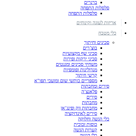
ברנרים
סלסלות התפחה
סלסלות התפחה
אריזות לעוגה וקינוחים
כלי מטבח
סכינים וחיתוך
בוצ’רים
סכיני שף מקצועיות
סכיני ירקות ופירות
משחיזי סכינים ומגנטים
מנדולינות ופומפיות
קרשי חיתוך
מספריים כותשי שום ומועכי תפו"א
סירים ומחבתות
פלאנצ’ה
סירים
מחבתות
מחבתות ווק ופינג’אן
סירים לאינדוקציה
כלי הגשה וחלוקה
כוסות זכוכית
קערות הגשה
כלי הגשה