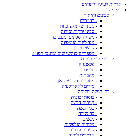
אריזות לעוגה וקינוחים
כלי מטבח
סכינים וחיתוך
- בוצ’רים
- סכיני שף מקצועיות
- סכיני ירקות ופירות
- משחיזי סכינים ומגנטים
- מנדולינות ופומפיות
- קרשי חיתוך
- מספריים כותשי שום ומועכי תפו"א
סירים ומחבתות
- פלאנצ’ה
- סירים
- מחבתות
- מחבתות ווק ופינג’אן
- סירים לאינדוקציה
כלי הגשה וחלוקה
- כוסות זכוכית
- קערות הגשה
- כלי הגשה
- כף גלידה
- מגשים
- מלחיות ופלפליות
- קערות ערבוב
- אביזרים לחינה