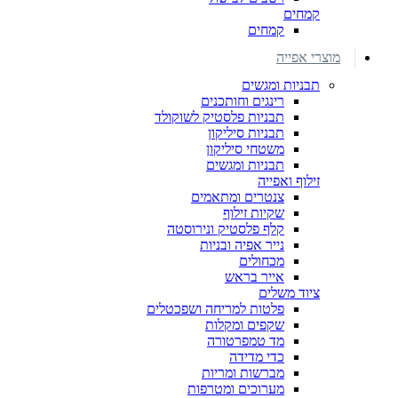
קמחים
קמחים
מוצרי אפייה
תבניות ומגשים
רינגים וחותכנים
תבניות פלסטיק לשוקולד
תבניות סיליקון
משטחי סיליקון
תבניות ומגשים
זילוף ואפייה
צנטרים ומתאמים
שקיות זילוף
קלף פלסטיק ונירוסטה
נייר אפיה ובניות
מכחולים
אייר בראש
ציוד משלים
פלטות למריחה ושפכטלים
שקפים ומקלות
מד טמפרטורה
כדי מדידה
מברשות ומריות
מערוכים ומטרפות