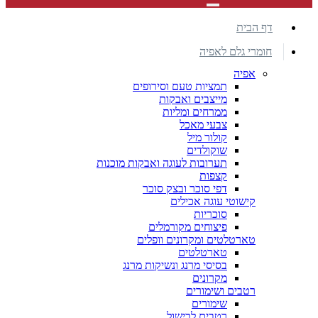
דף הבית
חומרי גלם לאפיה
אפיה
תמציות טעם וסירופים
מייצבים ואבקות
ממרחים ומליות
צבעי מאכל
קולור מיל
שוקולדים
תערובות לעוגה ואבקות מוכנות
קצפות
דפי סוכר ובצק סוכר
קישוטי עוגה אכילים
סוכריות
פיצוחים מקורמלים
טארטלטים ומקרונים וופלים
טארטלטים
בסיסי מרנג ונשיקות מרנג
מקרונים
רטבים ושימורים
שימורים
רטבים לבישול