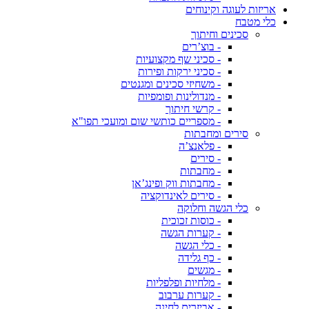
אריזות לעוגה וקינוחים
כלי מטבח
סכינים וחיתוך
- בוצ’רים
- סכיני שף מקצועיות
- סכיני ירקות ופירות
- משחיזי סכינים ומגנטים
- מנדולינות ופומפיות
- קרשי חיתוך
- מספריים כותשי שום ומועכי תפו"א
סירים ומחבתות
- פלאנצ’ה
- סירים
- מחבתות
- מחבתות ווק ופינג’אן
- סירים לאינדוקציה
כלי הגשה וחלוקה
- כוסות זכוכית
- קערות הגשה
- כלי הגשה
- כף גלידה
- מגשים
- מלחיות ופלפליות
- קערות ערבוב
- אביזרים לחינה