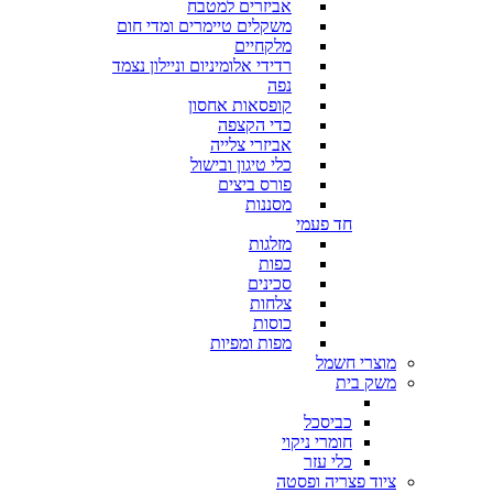
אביזרים למטבח
משקלים טיימרים ומדי חום
מלקחיים
רדידי אלומיניום וניילון נצמד
נפה
קופסאות אחסון
כדי הקצפה
אביזרי צלייה
כלי טיגון ובישול
פורס ביצים
מסננות
חד פעמי
מזלגות
כפות
סכינים
צלחות
כוסות
מפות ומפיות
מוצרי חשמל
משק בית
כביסכל
חומרי ניקוי
כלי עזר
ציוד פצריה ופסטה