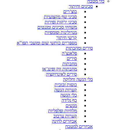
כלי מטבח
סכינים וחיתוך
בוצ’רים
סכיני שף מקצועיות
סכיני ירקות ופירות
משחיזי סכינים ומגנטים
מנדולינות ופומפיות
קרשי חיתוך
מספריים כותשי שום ומועכי תפו"א
סירים ומחבתות
פלאנצ’ה
סירים
מחבתות
מחבתות ווק ופינג’אן
סירים לאינדוקציה
כלי הגשה וחלוקה
כוסות זכוכית
קערות הגשה
כלי הגשה
כף גלידה
מגשים
מלחיות ופלפליות
קערות ערבוב
אביזרים לחינה
אביזרים למטבח