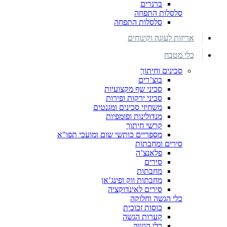
ברנרים
סלסלות התפחה
סלסלות התפחה
אריזות לעוגה וקינוחים
כלי מטבח
סכינים וחיתוך
בוצ’רים
סכיני שף מקצועיות
סכיני ירקות ופירות
משחיזי סכינים ומגנטים
מנדולינות ופומפיות
קרשי חיתוך
מספריים כותשי שום ומועכי תפו"א
סירים ומחבתות
פלאנצ’ה
סירים
מחבתות
מחבתות ווק ופינג’אן
סירים לאינדוקציה
כלי הגשה וחלוקה
כוסות זכוכית
קערות הגשה
כלי הגשה