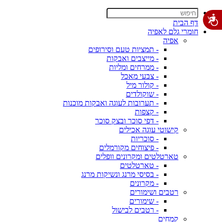
דף הבית
חומרי גלם לאפיה
אפיה
- תמציות טעם וסירופים
- מייצבים ואבקות
- ממרחים ומליות
- צבעי מאכל
- קולור מיל
- שוקולדים
- תערובות לעוגה ואבקות מוכנות
- קצפות
- דפי סוכר ובצק סוכר
קישוטי עוגה אכילים
- סוכריות
- פיצוחים מקורמלים
טארטלטים ומקרונים וופלים
- טארטלטים
- בסיסי מרנג ונשיקות מרנג
- מקרונים
רטבים ושימורים
- שימורים
- רטבים לבישול
קמחים