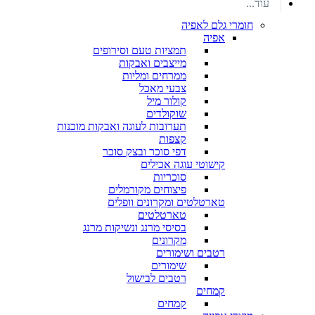
עוד...
חומרי גלם לאפיה
אפיה
תמציות טעם וסירופים
מייצבים ואבקות
ממרחים ומליות
צבעי מאכל
קולור מיל
שוקולדים
תערובות לעוגה ואבקות מוכנות
קצפות
דפי סוכר ובצק סוכר
קישוטי עוגה אכילים
סוכריות
פיצוחים מקורמלים
טארטלטים ומקרונים וופלים
טארטלטים
בסיסי מרנג ונשיקות מרנג
מקרונים
רטבים ושימורים
שימורים
רטבים לבישול
קמחים
קמחים