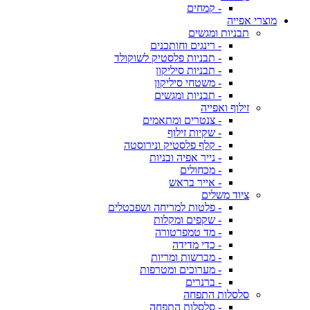
- קמחים
מוצרי אפייה
תבניות ומגשים
- רינגים וחותכנים
- תבניות פלסטיק לשוקולד
- תבניות סיליקון
- משטחי סיליקון
- תבניות ומגשים
זילוף ואפייה
- צנטרים ומתאמים
- שקיות זילוף
- קלף פלסטיק ונירוסטה
- נייר אפיה ובניות
- מכחולים
- אייר בראש
ציוד משלים
- פלטות למריחה ושפכטלים
- שקפים ומקלות
- מד טמפרטורה
- כדי מדידה
- מברשות ומריות
- מערוכים ומטרפות
- ברנרים
סלסלות התפחה
- סלסלות התפחה