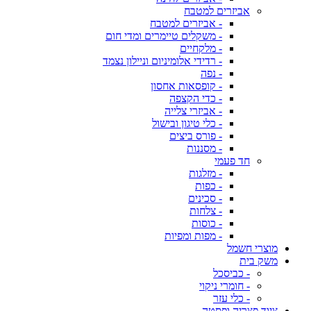
אביזרים למטבח
- אביזרים למטבח
- משקלים טיימרים ומדי חום
- מלקחיים
- רדידי אלומיניום וניילון נצמד
- נפה
- קופסאות אחסון
- כדי הקצפה
- אביזרי צלייה
- כלי טיגון ובישול
- פורס ביצים
- מסננות
חד פעמי
- מזלגות
- כפות
- סכינים
- צלחות
- כוסות
- מפות ומפיות
מוצרי חשמל
משק בית
- כביסכל
- חומרי ניקוי
- כלי עזר
ציוד פצריה ופסטה