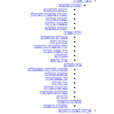
מוצרי אפייה
תבניות ומגשים
רינגים וחותכנים
תבניות פלסטיק לשוקולד
תבניות סיליקון
משטחי סיליקון
תבניות ומגשים
זילוף ואפייה
צנטרים ומתאמים
שקיות זילוף
קלף פלסטיק ונירוסטה
נייר אפיה ובניות
מכחולים
אייר בראש
ציוד משלים
פלטות למריחה ושפכטלים
שקפים ומקלות
מד טמפרטורה
כדי מדידה
מברשות ומריות
מערוכים ומטרפות
ברנרים
סלסלות התפחה
סלסלות התפחה
אריזות לעוגה וקינוחים