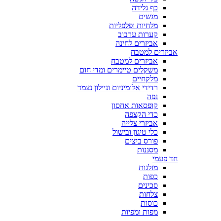
כף גלידה
מגשים
מלחיות ופלפליות
קערות ערבוב
אביזרים לחינה
אביזרים למטבח
אביזרים למטבח
משקלים טיימרים ומדי חום
מלקחיים
רדידי אלומיניום וניילון נצמד
נפה
קופסאות אחסון
כדי הקצפה
אביזרי צלייה
כלי טיגון ובישול
פורס ביצים
מסננות
חד פעמי
מזלגות
כפות
סכינים
צלחות
כוסות
מפות ומפיות