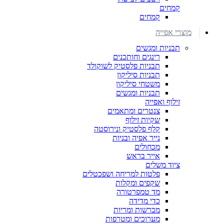
קמחים
קמחים
מוצרי אפייה
תבניות ומגשים
רינגים וחותכנים
תבניות פלסטיק לשוקולד
תבניות סיליקון
משטחי סיליקון
תבניות ומגשים
זילוף ואפייה
צנטרים ומתאמים
שקיות זילוף
קלף פלסטיק ונירוסטה
נייר אפיה ובניות
מכחולים
אייר בראש
ציוד משלים
פלטות למריחה ושפכטלים
שקפים ומקלות
מד טמפרטורה
כדי מדידה
מברשות ומריות
מערוכים ומטרפות