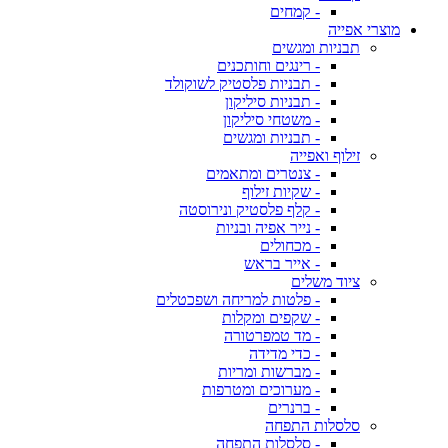
- קמחים
מוצרי אפייה
תבניות ומגשים
- רינגים וחותכנים
- תבניות פלסטיק לשוקולד
- תבניות סיליקון
- משטחי סיליקון
- תבניות ומגשים
זילוף ואפייה
- צנטרים ומתאמים
- שקיות זילוף
- קלף פלסטיק ונירוסטה
- נייר אפיה ובניות
- מכחולים
- אייר בראש
ציוד משלים
- פלטות למריחה ושפכטלים
- שקפים ומקלות
- מד טמפרטורה
- כדי מדידה
- מברשות ומריות
- מערוכים ומטרפות
- ברנרים
סלסלות התפחה
- סלסלות התפחה