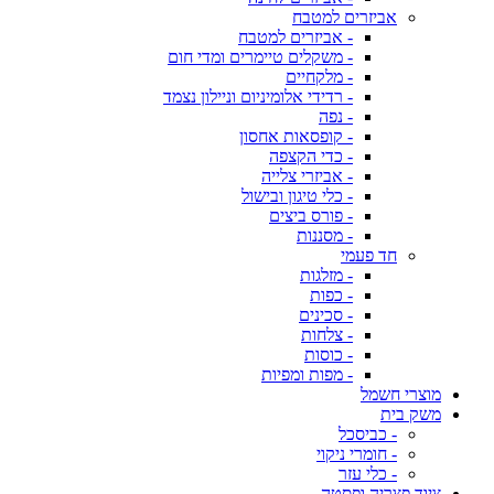
אביזרים למטבח
- אביזרים למטבח
- משקלים טיימרים ומדי חום
- מלקחיים
- רדידי אלומיניום וניילון נצמד
- נפה
- קופסאות אחסון
- כדי הקצפה
- אביזרי צלייה
- כלי טיגון ובישול
- פורס ביצים
- מסננות
חד פעמי
- מזלגות
- כפות
- סכינים
- צלחות
- כוסות
- מפות ומפיות
מוצרי חשמל
משק בית
- כביסכל
- חומרי ניקוי
- כלי עזר
ציוד פצריה ופסטה