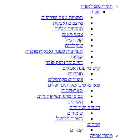
חומרי גלם לאפיה
אפיה
תמציות טעם וסירופים
מייצבים ואבקות
ממרחים ומליות
צבעי מאכל
קולור מיל
שוקולדים
תערובות לעוגה ואבקות מוכנות
קצפות
דפי סוכר ובצק סוכר
קישוטי עוגה אכילים
סוכריות
פיצוחים מקורמלים
טארטלטים ומקרונים וופלים
טארטלטים
בסיסי מרנג ונשיקות מרנג
מקרונים
רטבים ושימורים
שימורים
רטבים לבישול
קמחים
קמחים
מוצרי אפייה