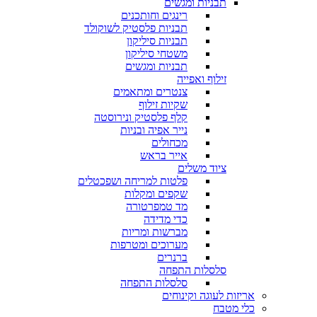
תבניות ומגשים
רינגים וחותכנים
תבניות פלסטיק לשוקולד
תבניות סיליקון
משטחי סיליקון
תבניות ומגשים
זילוף ואפייה
צנטרים ומתאמים
שקיות זילוף
קלף פלסטיק ונירוסטה
נייר אפיה ובניות
מכחולים
אייר בראש
ציוד משלים
פלטות למריחה ושפכטלים
שקפים ומקלות
מד טמפרטורה
כדי מדידה
מברשות ומריות
מערוכים ומטרפות
ברנרים
סלסלות התפחה
סלסלות התפחה
אריזות לעוגה וקינוחים
כלי מטבח