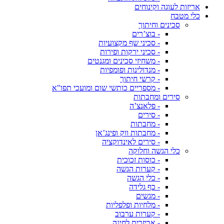
אריזות לעוגה וקינוחים
כלי מטבח
סכינים וחיתוך
- בוצ’רים
- סכיני שף מקצועיות
- סכיני ירקות ופירות
- משחיזי סכינים ומגנטים
- מנדולינות ופומפיות
- קרשי חיתוך
- מספריים כותשי שום ומועכי תפו"א
סירים ומחבתות
- פלאנצ’ה
- סירים
- מחבתות
- מחבתות ווק ופינג’אן
- סירים לאינדוקציה
כלי הגשה וחלוקה
- כוסות זכוכית
- קערות הגשה
- כלי הגשה
- כף גלידה
- מגשים
- מלחיות ופלפליות
- קערות ערבוב
- אביזרים לחינה