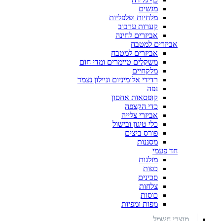
מגשים
מלחיות ופלפליות
קערות ערבוב
אביזרים לחינה
אביזרים למטבח
אביזרים למטבח
משקלים טיימרים ומדי חום
מלקחיים
רדידי אלומיניום וניילון נצמד
נפה
קופסאות אחסון
כדי הקצפה
אביזרי צלייה
כלי טיגון ובישול
פורס ביצים
מסננות
חד פעמי
מזלגות
כפות
סכינים
צלחות
כוסות
מפות ומפיות
מוצרי חשמל