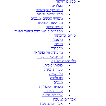
סכינים וחיתוך
בוצ’רים
סכיני שף מקצועיות
סכיני ירקות ופירות
משחיזי סכינים ומגנטים
מנדולינות ופומפיות
קרשי חיתוך
מספריים כותשי שום ומועכי תפו"א
סירים ומחבתות
פלאנצ’ה
סירים
מחבתות
מחבתות ווק ופינג’אן
סירים לאינדוקציה
כלי הגשה וחלוקה
כוסות זכוכית
קערות הגשה
כלי הגשה
כף גלידה
מגשים
מלחיות ופלפליות
קערות ערבוב
אביזרים לחינה
אביזרים למטבח
אביזרים למטבח