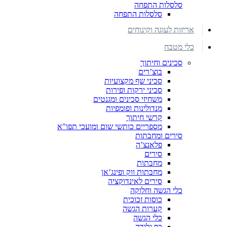
סלסלות התפחה
סלסלות התפחה
אריזות לעוגה וקינוחים
כלי מטבח
סכינים וחיתוך
בוצ’רים
סכיני שף מקצועיות
סכיני ירקות ופירות
משחיזי סכינים ומגנטים
מנדולינות ופומפיות
קרשי חיתוך
מספריים כותשי שום ומועכי תפו"א
סירים ומחבתות
פלאנצ’ה
סירים
מחבתות
מחבתות ווק ופינג’אן
סירים לאינדוקציה
כלי הגשה וחלוקה
כוסות זכוכית
קערות הגשה
כלי הגשה
כף גלידה