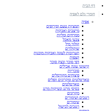
דף הבית
חומרי גלם לאפיה
אפיה
תמציות טעם וסירופים
מייצבים ואבקות
ממרחים ומליות
צבעי מאכל
קולור מיל
שוקולדים
תערובות לעוגה ואבקות מוכנות
קצפות
דפי סוכר ובצק סוכר
קישוטי עוגה אכילים
סוכריות
פיצוחים מקורמלים
טארטלטים ומקרונים וופלים
טארטלטים
בסיסי מרנג ונשיקות מרנג
מקרונים
רטבים ושימורים
שימורים
רטבים לבישול
קמחים