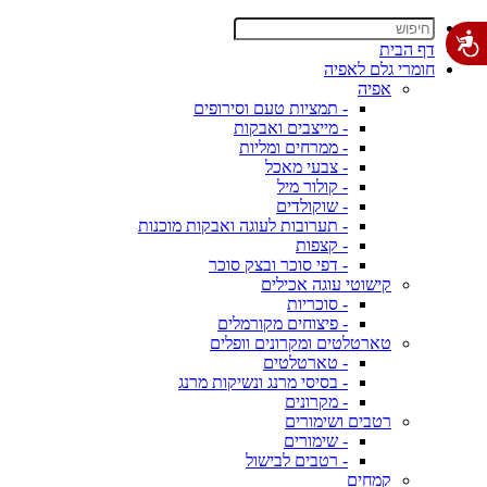
דף הבית
חומרי גלם לאפיה
אפיה
- תמציות טעם וסירופים
- מייצבים ואבקות
- ממרחים ומליות
- צבעי מאכל
- קולור מיל
- שוקולדים
- תערובות לעוגה ואבקות מוכנות
- קצפות
- דפי סוכר ובצק סוכר
קישוטי עוגה אכילים
- סוכריות
- פיצוחים מקורמלים
טארטלטים ומקרונים וופלים
- טארטלטים
- בסיסי מרנג ונשיקות מרנג
- מקרונים
רטבים ושימורים
- שימורים
- רטבים לבישול
קמחים