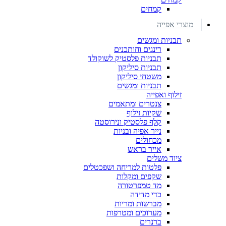
קמחים
מוצרי אפייה
תבניות ומגשים
רינגים וחותכנים
תבניות פלסטיק לשוקולד
תבניות סיליקון
משטחי סיליקון
תבניות ומגשים
זילוף ואפייה
צנטרים ומתאמים
שקיות זילוף
קלף פלסטיק ונירוסטה
נייר אפיה ובניות
מכחולים
אייר בראש
ציוד משלים
פלטות למריחה ושפכטלים
שקפים ומקלות
מד טמפרטורה
כדי מדידה
מברשות ומריות
מערוכים ומטרפות
ברנרים