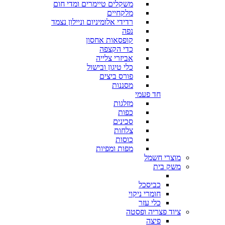
משקלים טיימרים ומדי חום
מלקחיים
רדידי אלומיניום וניילון נצמד
נפה
קופסאות אחסון
כדי הקצפה
אביזרי צלייה
כלי טיגון ובישול
פורס ביצים
מסננות
חד פעמי
מזלגות
כפות
סכינים
צלחות
כוסות
מפות ומפיות
מוצרי חשמל
משק בית
כביסכל
חומרי ניקוי
כלי עזר
ציוד פצריה ופסטה
פיצה