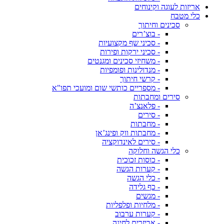
אריזות לעוגה וקינוחים
כלי מטבח
סכינים וחיתוך
- בוצ’רים
- סכיני שף מקצועיות
- סכיני ירקות ופירות
- משחיזי סכינים ומגנטים
- מנדולינות ופומפיות
- קרשי חיתוך
- מספריים כותשי שום ומועכי תפו"א
סירים ומחבתות
- פלאנצ’ה
- סירים
- מחבתות
- מחבתות ווק ופינג’אן
- סירים לאינדוקציה
כלי הגשה וחלוקה
- כוסות זכוכית
- קערות הגשה
- כלי הגשה
- כף גלידה
- מגשים
- מלחיות ופלפליות
- קערות ערבוב
- אביזרים לחינה