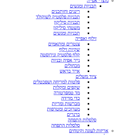
מוצרי אפייה
תבניות ומגשים
רינגים וחותכנים
תבניות פלסטיק לשוקולד
תבניות סיליקון
משטחי סיליקון
תבניות ומגשים
זילוף ואפייה
צנטרים ומתאמים
שקיות זילוף
קלף פלסטיק ונירוסטה
נייר אפיה ובניות
מכחולים
אייר בראש
ציוד משלים
פלטות למריחה ושפכטלים
שקפים ומקלות
מד טמפרטורה
כדי מדידה
מברשות ומריות
מערוכים ומטרפות
ברנרים
סלסלות התפחה
סלסלות התפחה
אריזות לעוגה וקינוחים