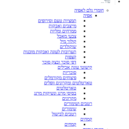
עוד...
חומרי גלם לאפיה
אפיה
תמציות טעם וסירופים
מייצבים ואבקות
ממרחים ומליות
צבעי מאכל
קולור מיל
שוקולדים
תערובות לעוגה ואבקות מוכנות
קצפות
דפי סוכר ובצק סוכר
קישוטי עוגה אכילים
סוכריות
פיצוחים מקורמלים
טארטלטים ומקרונים וופלים
טארטלטים
בסיסי מרנג ונשיקות מרנג
מקרונים
רטבים ושימורים
שימורים
רטבים לבישול
קמחים
קמחים