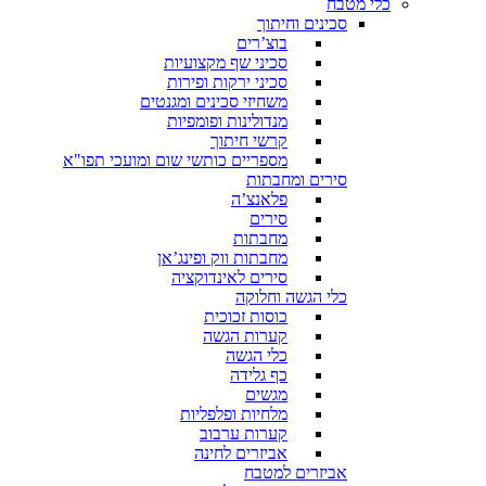
כלי מטבח
סכינים וחיתוך
בוצ’רים
סכיני שף מקצועיות
סכיני ירקות ופירות
משחיזי סכינים ומגנטים
מנדולינות ופומפיות
קרשי חיתוך
מספריים כותשי שום ומועכי תפו"א
סירים ומחבתות
פלאנצ’ה
סירים
מחבתות
מחבתות ווק ופינג’אן
סירים לאינדוקציה
כלי הגשה וחלוקה
כוסות זכוכית
קערות הגשה
כלי הגשה
כף גלידה
מגשים
מלחיות ופלפליות
קערות ערבוב
אביזרים לחינה
אביזרים למטבח