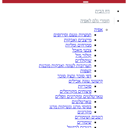
דף הבית
חומרי גלם לאפיה
אפיה
תמציות טעם וסירופים
מייצבים ואבקות
ממרחים ומליות
צבעי מאכל
קולור מיל
שוקולדים
תערובות לעוגה ואבקות מוכנות
קצפות
דפי סוכר ובצק סוכר
קישוטי עוגה אכילים
סוכריות
פיצוחים מקורמלים
טארטלטים ומקרונים וופלים
טארטלטים
בסיסי מרנג ונשיקות מרנג
מקרונים
רטבים ושימורים
שימורים
רטבים לבישול