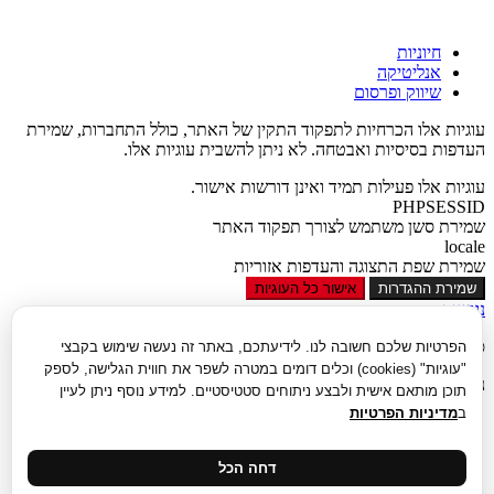
חיוניות
אנליטיקה
שיווק ופרסום
עוגיות אלו הכרחיות לתפקוד התקין של האתר, כולל התחברות, שמירת
העדפות בסיסיות ואבטחה. לא ניתן להשבית עוגיות אלו.
עוגיות אלו פעילות תמיד ואינן דורשות אישור.
PHPSESSID
שמירת סשן משתמש לצורך תפקוד האתר
locale
שמירת שפת התצוגה והעדפות אזוריות
שמירת ההגדרות
אישור כל העוגיות
נגישות
סגור
הפרטיות שלכם חשובה לנו. לידיעתכם, באתר זה נעשה שימוש בקבצי
"עוגיות" (cookies) וכלים דומים במטרה לשפר את חווית הגלישה, לספק
נגישות
תוכן מותאם אישית ולבצע ניתוחים סטטיסטיים. למידע נוסף ניתן לעיין
ב
מדיניות הפרטיות
הגדל טקסט
הקטן טקסט
גווני אפור
דחה הכל
נגודיות גבוהה