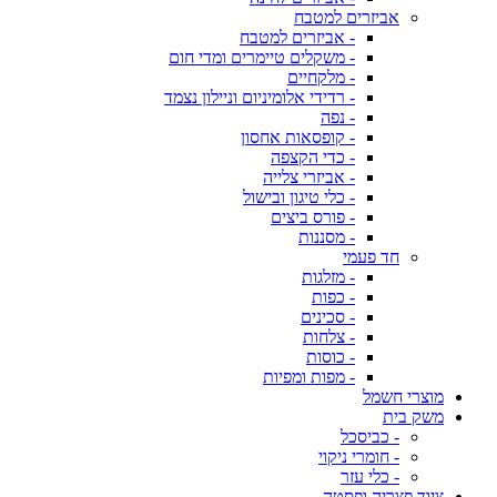
אביזרים למטבח
- אביזרים למטבח
- משקלים טיימרים ומדי חום
- מלקחיים
- רדידי אלומיניום וניילון נצמד
- נפה
- קופסאות אחסון
- כדי הקצפה
- אביזרי צלייה
- כלי טיגון ובישול
- פורס ביצים
- מסננות
חד פעמי
- מזלגות
- כפות
- סכינים
- צלחות
- כוסות
- מפות ומפיות
מוצרי חשמל
משק בית
- כביסכל
- חומרי ניקוי
- כלי עזר
ציוד פצריה ופסטה