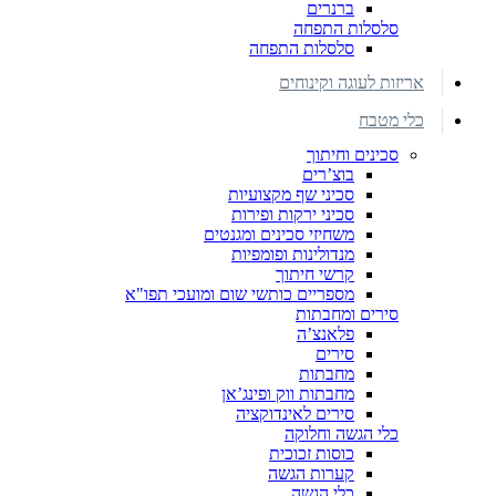
ברנרים
סלסלות התפחה
סלסלות התפחה
אריזות לעוגה וקינוחים
כלי מטבח
סכינים וחיתוך
בוצ’רים
סכיני שף מקצועיות
סכיני ירקות ופירות
משחיזי סכינים ומגנטים
מנדולינות ופומפיות
קרשי חיתוך
מספריים כותשי שום ומועכי תפו"א
סירים ומחבתות
פלאנצ’ה
סירים
מחבתות
מחבתות ווק ופינג’אן
סירים לאינדוקציה
כלי הגשה וחלוקה
כוסות זכוכית
קערות הגשה
כלי הגשה