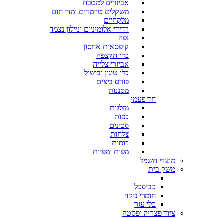
אביזרים למטבח
משקלים טיימרים ומדי חום
מלקחיים
רדידי אלומיניום וניילון נצמד
נפה
קופסאות אחסון
כדי הקצפה
אביזרי צלייה
כלי טיגון ובישול
פורס ביצים
מסננות
חד פעמי
מזלגות
כפות
סכינים
צלחות
כוסות
מפות ומפיות
מוצרי חשמל
משק בית
כביסכל
חומרי ניקוי
כלי עזר
ציוד פצריה ופסטה