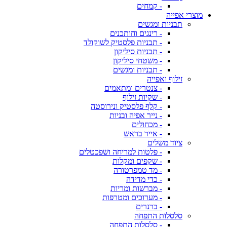
- קמחים
מוצרי אפייה
תבניות ומגשים
- רינגים וחותכנים
- תבניות פלסטיק לשוקולד
- תבניות סיליקון
- משטחי סיליקון
- תבניות ומגשים
זילוף ואפייה
- צנטרים ומתאמים
- שקיות זילוף
- קלף פלסטיק ונירוסטה
- נייר אפיה ובניות
- מכחולים
- אייר בראש
ציוד משלים
- פלטות למריחה ושפכטלים
- שקפים ומקלות
- מד טמפרטורה
- כדי מדידה
- מברשות ומריות
- מערוכים ומטרפות
- ברנרים
סלסלות התפחה
- סלסלות התפחה