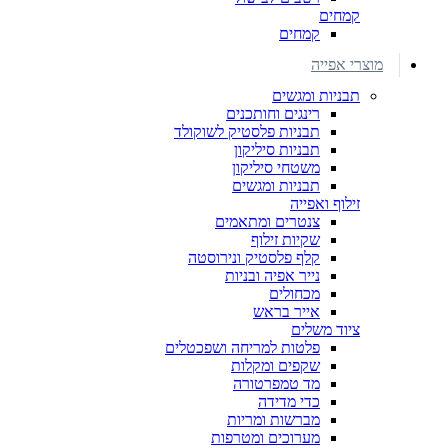
קמחים
קמחים
מוצרי אפייה
תבניות ומגשים
רינגים וחותכנים
תבניות פלסטיק לשוקולד
תבניות סיליקון
משטחי סיליקון
תבניות ומגשים
זילוף ואפייה
צנטרים ומתאמים
שקיות זילוף
קלף פלסטיק ונירוסטה
נייר אפיה ובניות
מכחולים
אייר בראש
ציוד משלים
פלטות למריחה ושפכטלים
שקפים ומקלות
מד טמפרטורה
כדי מדידה
מברשות ומריות
מערוכים ומטרפות