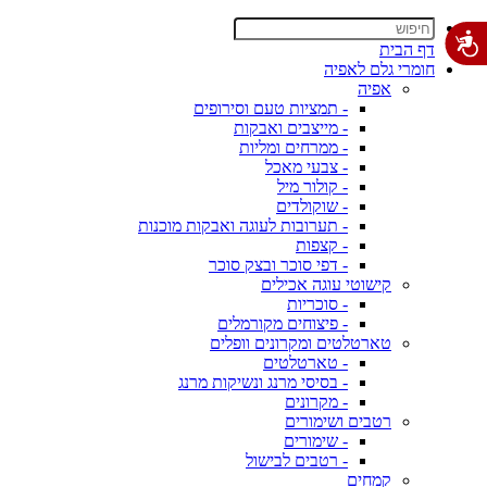
דף הבית
חומרי גלם לאפיה
אפיה
- תמציות טעם וסירופים
- מייצבים ואבקות
- ממרחים ומליות
- צבעי מאכל
- קולור מיל
- שוקולדים
- תערובות לעוגה ואבקות מוכנות
- קצפות
- דפי סוכר ובצק סוכר
קישוטי עוגה אכילים
- סוכריות
- פיצוחים מקורמלים
טארטלטים ומקרונים וופלים
- טארטלטים
- בסיסי מרנג ונשיקות מרנג
- מקרונים
רטבים ושימורים
- שימורים
- רטבים לבישול
קמחים