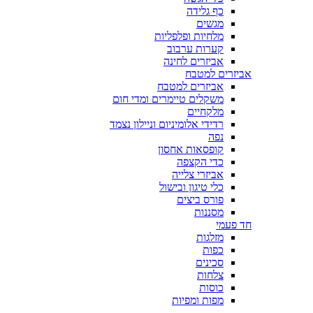
כף גלידה
מגשים
מלחיות ופלפליות
קערות ערבוב
אביזרים לחינה
אביזרים למטבח
אביזרים למטבח
משקלים טיימרים ומדי חום
מלקחיים
רדידי אלומיניום וניילון נצמד
נפה
קופסאות אחסון
כדי הקצפה
אביזרי צלייה
כלי טיגון ובישול
פורס ביצים
מסננות
חד פעמי
מזלגות
כפות
סכינים
צלחות
כוסות
מפות ומפיות