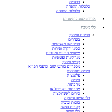
ברנרים
סלסלות התפחה
סלסלות התפחה
אריזות לעוגה וקינוחים
כלי מטבח
סכינים וחיתוך
בוצ’רים
סכיני שף מקצועיות
סכיני ירקות ופירות
משחיזי סכינים ומגנטים
מנדולינות ופומפיות
קרשי חיתוך
מספריים כותשי שום ומועכי תפו"א
סירים ומחבתות
פלאנצ’ה
סירים
מחבתות
מחבתות ווק ופינג’אן
סירים לאינדוקציה
כלי הגשה וחלוקה
כוסות זכוכית
קערות הגשה
כלי הגשה