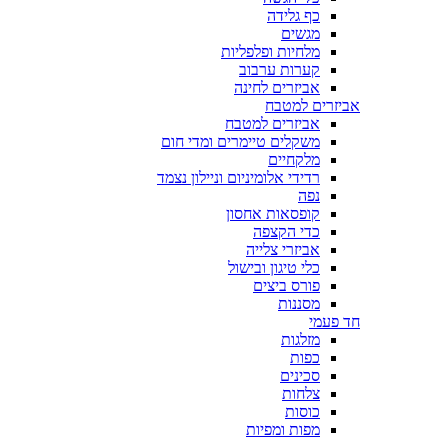
כף גלידה
מגשים
מלחיות ופלפליות
קערות ערבוב
אביזרים לחינה
אביזרים למטבח
אביזרים למטבח
משקלים טיימרים ומדי חום
מלקחיים
רדידי אלומיניום וניילון נצמד
נפה
קופסאות אחסון
כדי הקצפה
אביזרי צלייה
כלי טיגון ובישול
פורס ביצים
מסננות
חד פעמי
מזלגות
כפות
סכינים
צלחות
כוסות
מפות ומפיות