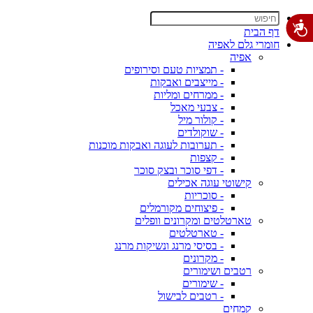
דף הבית
חומרי גלם לאפיה
אפיה
- תמציות טעם וסירופים
- מייצבים ואבקות
- ממרחים ומליות
- צבעי מאכל
- קולור מיל
- שוקולדים
- תערובות לעוגה ואבקות מוכנות
- קצפות
- דפי סוכר ובצק סוכר
קישוטי עוגה אכילים
- סוכריות
- פיצוחים מקורמלים
טארטלטים ומקרונים וופלים
- טארטלטים
- בסיסי מרנג ונשיקות מרנג
- מקרונים
רטבים ושימורים
- שימורים
- רטבים לבישול
קמחים