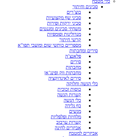
כלי מטבח
סכינים וחיתוך
בוצ’רים
סכיני שף מקצועיות
סכיני ירקות ופירות
משחיזי סכינים ומגנטים
מנדולינות ופומפיות
קרשי חיתוך
מספריים כותשי שום ומועכי תפו"א
סירים ומחבתות
פלאנצ’ה
סירים
מחבתות
מחבתות ווק ופינג’אן
סירים לאינדוקציה
כלי הגשה וחלוקה
כוסות זכוכית
קערות הגשה
כלי הגשה
כף גלידה
מגשים
מלחיות ופלפליות
קערות ערבוב
אביזרים לחינה
אביזרים למטבח