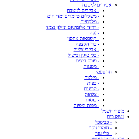
אביזרים למטבח
- אביזרים למטבח
- משקלים טיימרים ומדי חום
- מלקחיים
- רדידי אלומיניום וניילון נצמד
- נפה
- קופסאות אחסון
- כדי הקצפה
- אביזרי צלייה
- כלי טיגון ובישול
- פורס ביצים
- מסננות
חד פעמי
- מזלגות
- כפות
- סכינים
- צלחות
- כוסות
- מפות ומפיות
מוצרי חשמל
משק בית
- כביסכל
- חומרי ניקוי
- כלי עזר
ציוד פצריה ופסטה