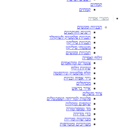
קמחים
קמחים
מוצרי אפייה
תבניות ומגשים
רינגים וחותכנים
תבניות פלסטיק לשוקולד
תבניות סיליקון
משטחי סיליקון
תבניות ומגשים
זילוף ואפייה
צנטרים ומתאמים
שקיות זילוף
קלף פלסטיק ונירוסטה
נייר אפיה ובניות
מכחולים
אייר בראש
ציוד משלים
פלטות למריחה ושפכטלים
שקפים ומקלות
מד טמפרטורה
כדי מדידה
מברשות ומריות
מערוכים ומטרפות