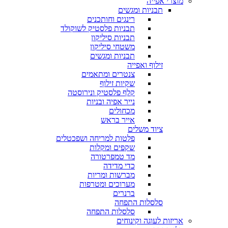
מוצרי אפייה
תבניות ומגשים
רינגים וחותכנים
תבניות פלסטיק לשוקולד
תבניות סיליקון
משטחי סיליקון
תבניות ומגשים
זילוף ואפייה
צנטרים ומתאמים
שקיות זילוף
קלף פלסטיק ונירוסטה
נייר אפיה ובניות
מכחולים
אייר בראש
ציוד משלים
פלטות למריחה ושפכטלים
שקפים ומקלות
מד טמפרטורה
כדי מדידה
מברשות ומריות
מערוכים ומטרפות
ברנרים
סלסלות התפחה
סלסלות התפחה
אריזות לעוגה וקינוחים