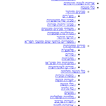
אריזות לעוגה וקינוחים
כלי מטבח
סכינים וחיתוך
- בוצ’רים
- סכיני שף מקצועיות
- סכיני ירקות ופירות
- משחיזי סכינים ומגנטים
- מנדולינות ופומפיות
- קרשי חיתוך
- מספריים כותשי שום ומועכי תפו"א
סירים ומחבתות
- פלאנצ’ה
- סירים
- מחבתות
- מחבתות ווק ופינג’אן
- סירים לאינדוקציה
כלי הגשה וחלוקה
- כוסות זכוכית
- קערות הגשה
- כלי הגשה
- כף גלידה
- מגשים
- מלחיות ופלפליות
- קערות ערבוב
- אביזרים לחינה