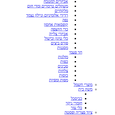
אביזרים למטבח
משקלים טיימרים ומדי חום
מלקחיים
רדידי אלומיניום וניילון נצמד
נפה
קופסאות אחסון
כדי הקצפה
אביזרי צלייה
כלי טיגון ובישול
פורס ביצים
מסננות
חד פעמי
מזלגות
כפות
סכינים
צלחות
כוסות
מפות ומפיות
מוצרי חשמל
משק בית
כביסכל
חומרי ניקוי
כלי עזר
ציוד פצריה ופסטה