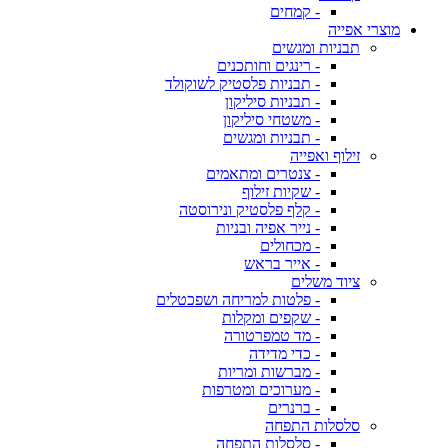
- קמחים
מוצרי אפייה
תבניות ומגשים
- רינגים וחותכנים
- תבניות פלסטיק לשוקולד
- תבניות סיליקון
- משטחי סיליקון
- תבניות ומגשים
זילוף ואפייה
- צנטרים ומתאמים
- שקיות זילוף
- קלף פלסטיק ונירוסטה
- נייר אפיה ובניות
- מכחולים
- אייר בראש
ציוד משלים
- פלטות למריחה ושפכטלים
- שקפים ומקלות
- מד טמפרטורה
- כדי מדידה
- מברשות ומריות
- מערוכים ומטרפות
- ברנרים
סלסלות התפחה
- סלסלות התפחה