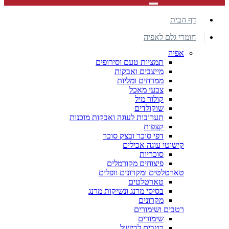
דף הבית
חומרי גלם לאפיה
אפיה
תמציות טעם וסירופים
מייצבים ואבקות
ממרחים ומליות
צבעי מאכל
קולור מיל
שוקולדים
תערובות לעוגה ואבקות מוכנות
קצפות
דפי סוכר ובצק סוכר
קישוטי עוגה אכילים
סוכריות
פיצוחים מקורמלים
טארטלטים ומקרונים וופלים
טארטלטים
בסיסי מרנג ונשיקות מרנג
מקרונים
רטבים ושימורים
שימורים
רטבים לבישול