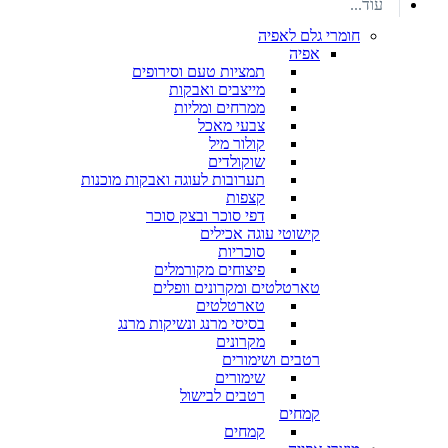
עוד...
חומרי גלם לאפיה
אפיה
תמציות טעם וסירופים
מייצבים ואבקות
ממרחים ומליות
צבעי מאכל
קולור מיל
שוקולדים
תערובות לעוגה ואבקות מוכנות
קצפות
דפי סוכר ובצק סוכר
קישוטי עוגה אכילים
סוכריות
פיצוחים מקורמלים
טארטלטים ומקרונים וופלים
טארטלטים
בסיסי מרנג ונשיקות מרנג
מקרונים
רטבים ושימורים
שימורים
רטבים לבישול
קמחים
קמחים