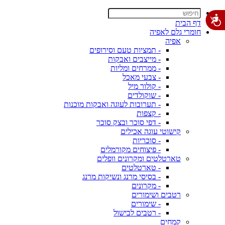
דף הבית
חומרי גלם לאפיה
אפיה
- תמציות טעם וסירופים
- מייצבים ואבקות
- ממרחים ומליות
- צבעי מאכל
- קולור מיל
- שוקולדים
- תערובות לעוגה ואבקות מוכנות
- קצפות
- דפי סוכר ובצק סוכר
קישוטי עוגה אכילים
- סוכריות
- פיצוחים מקורמלים
טארטלטים ומקרונים וופלים
- טארטלטים
- בסיסי מרנג ונשיקות מרנג
- מקרונים
רטבים ושימורים
- שימורים
- רטבים לבישול
קמחים