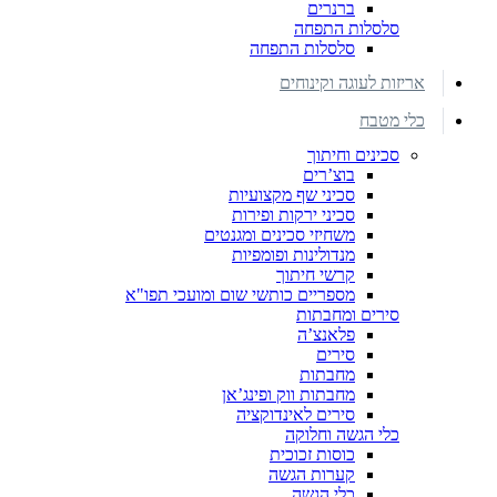
ברנרים
סלסלות התפחה
סלסלות התפחה
אריזות לעוגה וקינוחים
כלי מטבח
סכינים וחיתוך
בוצ’רים
סכיני שף מקצועיות
סכיני ירקות ופירות
משחיזי סכינים ומגנטים
מנדולינות ופומפיות
קרשי חיתוך
מספריים כותשי שום ומועכי תפו"א
סירים ומחבתות
פלאנצ’ה
סירים
מחבתות
מחבתות ווק ופינג’אן
סירים לאינדוקציה
כלי הגשה וחלוקה
כוסות זכוכית
קערות הגשה
כלי הגשה