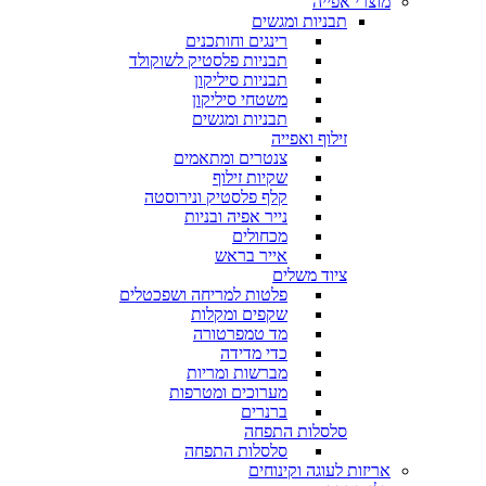
מוצרי אפייה
תבניות ומגשים
רינגים וחותכנים
תבניות פלסטיק לשוקולד
תבניות סיליקון
משטחי סיליקון
תבניות ומגשים
זילוף ואפייה
צנטרים ומתאמים
שקיות זילוף
קלף פלסטיק ונירוסטה
נייר אפיה ובניות
מכחולים
אייר בראש
ציוד משלים
פלטות למריחה ושפכטלים
שקפים ומקלות
מד טמפרטורה
כדי מדידה
מברשות ומריות
מערוכים ומטרפות
ברנרים
סלסלות התפחה
סלסלות התפחה
אריזות לעוגה וקינוחים