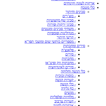
אריזות לעוגה וקינוחים
כלי מטבח
סכינים וחיתוך
- בוצ’רים
- סכיני שף מקצועיות
- סכיני ירקות ופירות
- משחיזי סכינים ומגנטים
- מנדולינות ופומפיות
- קרשי חיתוך
- מספריים כותשי שום ומועכי תפו"א
סירים ומחבתות
- פלאנצ’ה
- סירים
- מחבתות
- מחבתות ווק ופינג’אן
- סירים לאינדוקציה
כלי הגשה וחלוקה
- כוסות זכוכית
- קערות הגשה
- כלי הגשה
- כף גלידה
- מגשים
- מלחיות ופלפליות
- קערות ערבוב
- אביזרים לחינה