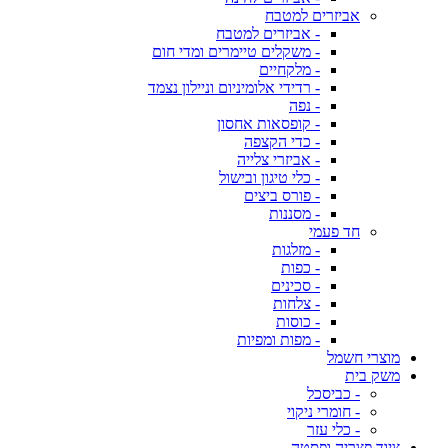
אביזרים למטבח
- אביזרים למטבח
- משקלים טיימרים ומדי חום
- מלקחיים
- רדידי אלומיניום וניילון נצמד
- נפה
- קופסאות אחסון
- כדי הקצפה
- אביזרי צלייה
- כלי טיגון ובישול
- פורס ביצים
- מסננות
חד פעמי
- מזלגות
- כפות
- סכינים
- צלחות
- כוסות
- מפות ומפיות
מוצרי חשמל
משק בית
- כביסכל
- חומרי ניקוי
- כלי עזר
ציוד פצריה ופסטה