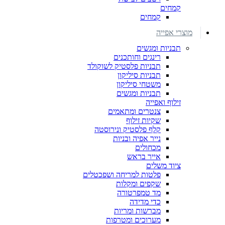
קמחים
קמחים
מוצרי אפייה
תבניות ומגשים
רינגים וחותכנים
תבניות פלסטיק לשוקולד
תבניות סיליקון
משטחי סיליקון
תבניות ומגשים
זילוף ואפייה
צנטרים ומתאמים
שקיות זילוף
קלף פלסטיק ונירוסטה
נייר אפיה ובניות
מכחולים
אייר בראש
ציוד משלים
פלטות למריחה ושפכטלים
שקפים ומקלות
מד טמפרטורה
כדי מדידה
מברשות ומריות
מערוכים ומטרפות