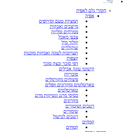
עוד...
חומרי גלם לאפיה
אפיה
תמציות טעם וסירופים
מייצבים ואבקות
ממרחים ומליות
צבעי מאכל
קולור מיל
שוקולדים
תערובות לעוגה ואבקות מוכנות
קצפות
דפי סוכר ובצק סוכר
קישוטי עוגה אכילים
סוכריות
פיצוחים מקורמלים
טארטלטים ומקרונים וופלים
טארטלטים
בסיסי מרנג ונשיקות מרנג
מקרונים
רטבים ושימורים
שימורים
רטבים לבישול
קמחים
קמחים