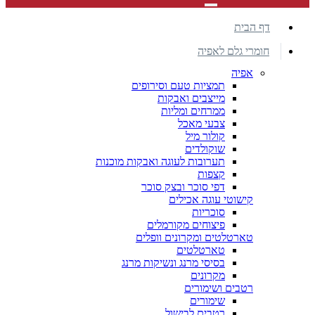
דף הבית
חומרי גלם לאפיה
אפיה
תמציות טעם וסירופים
מייצבים ואבקות
ממרחים ומליות
צבעי מאכל
קולור מיל
שוקולדים
תערובות לעוגה ואבקות מוכנות
קצפות
דפי סוכר ובצק סוכר
קישוטי עוגה אכילים
סוכריות
פיצוחים מקורמלים
טארטלטים ומקרונים וופלים
טארטלטים
בסיסי מרנג ונשיקות מרנג
מקרונים
רטבים ושימורים
שימורים
רטבים לבישול