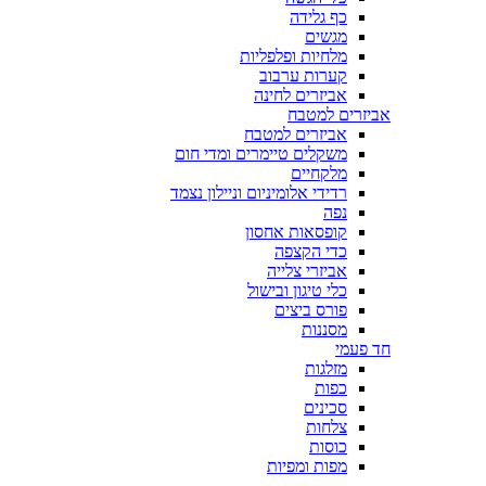
כף גלידה
מגשים
מלחיות ופלפליות
קערות ערבוב
אביזרים לחינה
אביזרים למטבח
אביזרים למטבח
משקלים טיימרים ומדי חום
מלקחיים
רדידי אלומיניום וניילון נצמד
נפה
קופסאות אחסון
כדי הקצפה
אביזרי צלייה
כלי טיגון ובישול
פורס ביצים
מסננות
חד פעמי
מזלגות
כפות
סכינים
צלחות
כוסות
מפות ומפיות