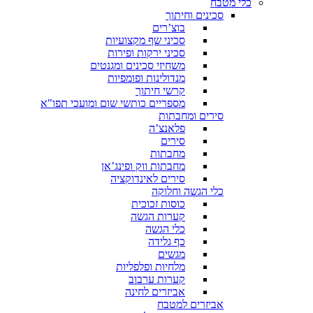
כלי מטבח
סכינים וחיתוך
בוצ’רים
סכיני שף מקצועיות
סכיני ירקות ופירות
משחיזי סכינים ומגנטים
מנדולינות ופומפיות
קרשי חיתוך
מספריים כותשי שום ומועכי תפו"א
סירים ומחבתות
פלאנצ’ה
סירים
מחבתות
מחבתות ווק ופינג’אן
סירים לאינדוקציה
כלי הגשה וחלוקה
כוסות זכוכית
קערות הגשה
כלי הגשה
כף גלידה
מגשים
מלחיות ופלפליות
קערות ערבוב
אביזרים לחינה
אביזרים למטבח