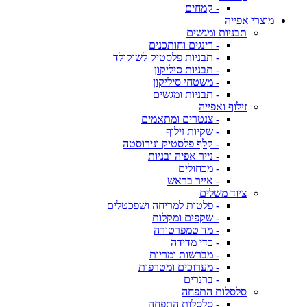
- קמחים
מוצרי אפייה
תבניות ומגשים
- רינגים וחותכנים
- תבניות פלסטיק לשוקולד
- תבניות סיליקון
- משטחי סיליקון
- תבניות ומגשים
זילוף ואפייה
- צנטרים ומתאמים
- שקיות זילוף
- קלף פלסטיק ונירוסטה
- נייר אפיה ובניות
- מכחולים
- אייר בראש
ציוד משלים
- פלטות למריחה ושפכטלים
- שקפים ומקלות
- מד טמפרטורה
- כדי מדידה
- מברשות ומריות
- מערוכים ומטרפות
- ברנרים
סלסלות התפחה
- סלסלות התפחה