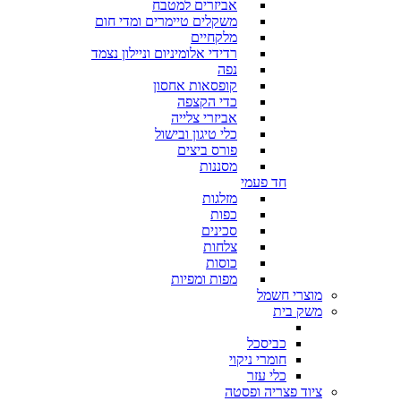
אביזרים למטבח
משקלים טיימרים ומדי חום
מלקחיים
רדידי אלומיניום וניילון נצמד
נפה
קופסאות אחסון
כדי הקצפה
אביזרי צלייה
כלי טיגון ובישול
פורס ביצים
מסננות
חד פעמי
מזלגות
כפות
סכינים
צלחות
כוסות
מפות ומפיות
מוצרי חשמל
משק בית
כביסכל
חומרי ניקוי
כלי עזר
ציוד פצריה ופסטה