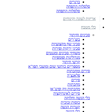
ברנרים
סלסלות התפחה
סלסלות התפחה
אריזות לעוגה וקינוחים
כלי מטבח
סכינים וחיתוך
בוצ’רים
סכיני שף מקצועיות
סכיני ירקות ופירות
משחיזי סכינים ומגנטים
מנדולינות ופומפיות
קרשי חיתוך
מספריים כותשי שום ומועכי תפו"א
סירים ומחבתות
פלאנצ’ה
סירים
מחבתות
מחבתות ווק ופינג’אן
סירים לאינדוקציה
כלי הגשה וחלוקה
כוסות זכוכית
קערות הגשה
כלי הגשה