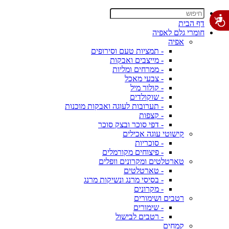
דף הבית
חומרי גלם לאפיה
אפיה
- תמציות טעם וסירופים
- מייצבים ואבקות
- ממרחים ומליות
- צבעי מאכל
- קולור מיל
- שוקולדים
- תערובות לעוגה ואבקות מוכנות
- קצפות
- דפי סוכר ובצק סוכר
קישוטי עוגה אכילים
- סוכריות
- פיצוחים מקורמלים
טארטלטים ומקרונים וופלים
- טארטלטים
- בסיסי מרנג ונשיקות מרנג
- מקרונים
רטבים ושימורים
- שימורים
- רטבים לבישול
קמחים