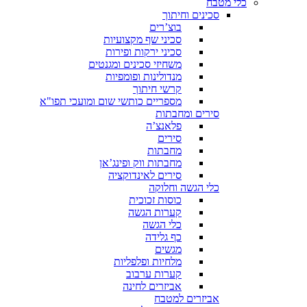
כלי מטבח
סכינים וחיתוך
בוצ’רים
סכיני שף מקצועיות
סכיני ירקות ופירות
משחיזי סכינים ומגנטים
מנדולינות ופומפיות
קרשי חיתוך
מספריים כותשי שום ומועכי תפו"א
סירים ומחבתות
פלאנצ’ה
סירים
מחבתות
מחבתות ווק ופינג’אן
סירים לאינדוקציה
כלי הגשה וחלוקה
כוסות זכוכית
קערות הגשה
כלי הגשה
כף גלידה
מגשים
מלחיות ופלפליות
קערות ערבוב
אביזרים לחינה
אביזרים למטבח