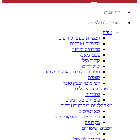
דף הבית
חומרי גלם לאפיה
אפיה
תמציות טעם וסירופים
מייצבים ואבקות
ממרחים ומליות
צבעי מאכל
קולור מיל
שוקולדים
תערובות לעוגה ואבקות מוכנות
קצפות
דפי סוכר ובצק סוכר
קישוטי עוגה אכילים
סוכריות
פיצוחים מקורמלים
טארטלטים ומקרונים וופלים
טארטלטים
בסיסי מרנג ונשיקות מרנג
מקרונים
רטבים ושימורים
שימורים
רטבים לבישול