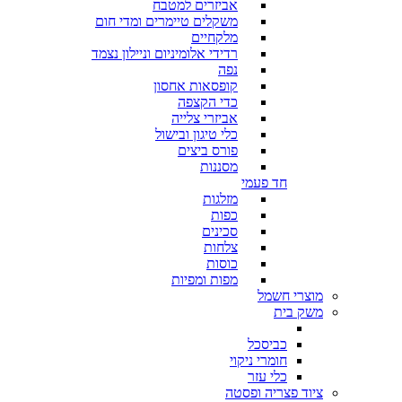
אביזרים למטבח
משקלים טיימרים ומדי חום
מלקחיים
רדידי אלומיניום וניילון נצמד
נפה
קופסאות אחסון
כדי הקצפה
אביזרי צלייה
כלי טיגון ובישול
פורס ביצים
מסננות
חד פעמי
מזלגות
כפות
סכינים
צלחות
כוסות
מפות ומפיות
מוצרי חשמל
משק בית
כביסכל
חומרי ניקוי
כלי עזר
ציוד פצריה ופסטה