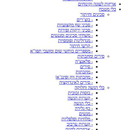
אריזות לעוגה וקינוחים
כלי מטבח
סכינים וחיתוך
- בוצ’רים
- סכיני שף מקצועיות
- סכיני ירקות ופירות
- משחיזי סכינים ומגנטים
- מנדולינות ופומפיות
- קרשי חיתוך
- מספריים כותשי שום ומועכי תפו"א
סירים ומחבתות
- פלאנצ’ה
- סירים
- מחבתות
- מחבתות ווק ופינג’אן
- סירים לאינדוקציה
כלי הגשה וחלוקה
- כוסות זכוכית
- קערות הגשה
- כלי הגשה
- כף גלידה
- מגשים
- מלחיות ופלפליות
- קערות ערבוב
- אביזרים לחינה