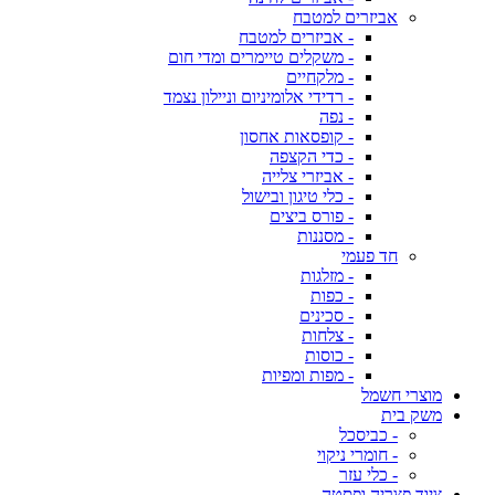
אביזרים למטבח
- אביזרים למטבח
- משקלים טיימרים ומדי חום
- מלקחיים
- רדידי אלומיניום וניילון נצמד
- נפה
- קופסאות אחסון
- כדי הקצפה
- אביזרי צלייה
- כלי טיגון ובישול
- פורס ביצים
- מסננות
חד פעמי
- מזלגות
- כפות
- סכינים
- צלחות
- כוסות
- מפות ומפיות
מוצרי חשמל
משק בית
- כביסכל
- חומרי ניקוי
- כלי עזר
ציוד פצריה ופסטה