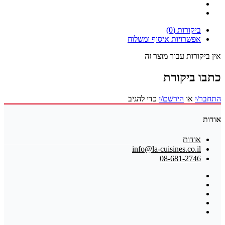
ביקורות (0)
אפשרויות איסוף ומשלוח
אין ביקורות עבור מוצר זה
כתבו ביקורת
התחבר/י
או
הירשם/י
כדי להגיב
אודות
אודות
info@la-cuisines.co.il
08-681-2746