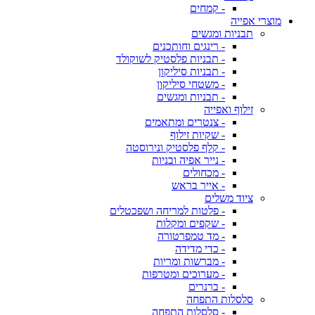
- קמחים
מוצרי אפייה
תבניות ומגשים
- רינגים וחותכנים
- תבניות פלסטיק לשוקולד
- תבניות סיליקון
- משטחי סיליקון
- תבניות ומגשים
זילוף ואפייה
- צנטרים ומתאמים
- שקיות זילוף
- קלף פלסטיק ונירוסטה
- נייר אפיה ובניות
- מכחולים
- אייר בראש
ציוד משלים
- פלטות למריחה ושפכטלים
- שקפים ומקלות
- מד טמפרטורה
- כדי מדידה
- מברשות ומריות
- מערוכים ומטרפות
- ברנרים
סלסלות התפחה
- סלסלות התפחה