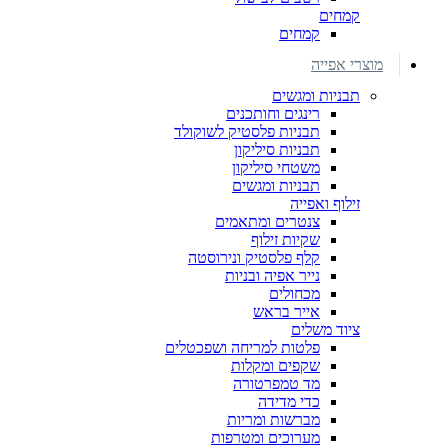
קמחים
קמחים
מוצרי אפייה
תבניות ומגשים
רינגים וחותכנים
תבניות פלסטיק לשוקולד
תבניות סיליקון
משטחי סיליקון
תבניות ומגשים
זילוף ואפייה
צנטרים ומתאמים
שקיות זילוף
קלף פלסטיק ונירוסטה
נייר אפיה ובניות
מכחולים
אייר בראש
ציוד משלים
פלטות למריחה ושפכטלים
שקפים ומקלות
מד טמפרטורה
כדי מדידה
מברשות ומריות
מערוכים ומטרפות