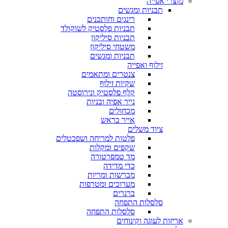
מוצרי אפייה
תבניות ומגשים
רינגים וחותכנים
תבניות פלסטיק לשוקולד
תבניות סיליקון
משטחי סיליקון
תבניות ומגשים
זילוף ואפייה
צנטרים ומתאמים
שקיות זילוף
קלף פלסטיק ונירוסטה
נייר אפיה ובניות
מכחולים
אייר בראש
ציוד משלים
פלטות למריחה ושפכטלים
שקפים ומקלות
מד טמפרטורה
כדי מדידה
מברשות ומריות
מערוכים ומטרפות
ברנרים
סלסלות התפחה
סלסלות התפחה
אריזות לעוגה וקינוחים