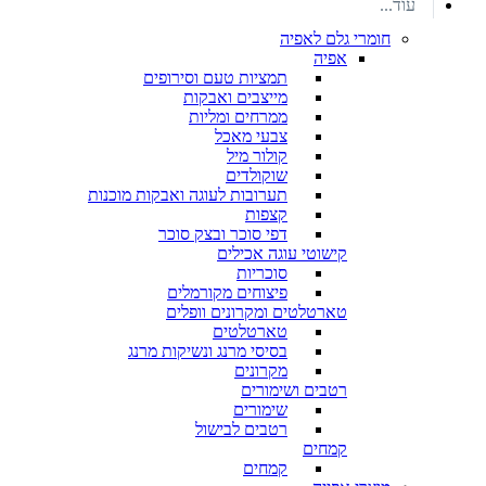
עוד...
חומרי גלם לאפיה
אפיה
תמציות טעם וסירופים
מייצבים ואבקות
ממרחים ומליות
צבעי מאכל
קולור מיל
שוקולדים
תערובות לעוגה ואבקות מוכנות
קצפות
דפי סוכר ובצק סוכר
קישוטי עוגה אכילים
סוכריות
פיצוחים מקורמלים
טארטלטים ומקרונים וופלים
טארטלטים
בסיסי מרנג ונשיקות מרנג
מקרונים
רטבים ושימורים
שימורים
רטבים לבישול
קמחים
קמחים