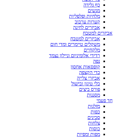
כף גלידה
מגשים
מלחיות ופלפליות
קערות ערבוב
אביזרים לחינה
אביזרים למטבח
אביזרים למטבח
משקלים טיימרים ומדי חום
מלקחיים
רדידי אלומיניום וניילון נצמד
נפה
קופסאות אחסון
כדי הקצפה
אביזרי צלייה
כלי טיגון ובישול
פורס ביצים
מסננות
חד פעמי
מזלגות
כפות
סכינים
צלחות
כוסות
מפות ומפיות