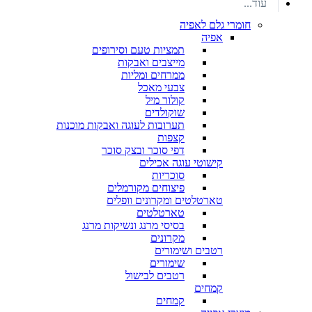
עוד...
חומרי גלם לאפיה
אפיה
תמציות טעם וסירופים
מייצבים ואבקות
ממרחים ומליות
צבעי מאכל
קולור מיל
שוקולדים
תערובות לעוגה ואבקות מוכנות
קצפות
דפי סוכר ובצק סוכר
קישוטי עוגה אכילים
סוכריות
פיצוחים מקורמלים
טארטלטים ומקרונים וופלים
טארטלטים
בסיסי מרנג ונשיקות מרנג
מקרונים
רטבים ושימורים
שימורים
רטבים לבישול
קמחים
קמחים