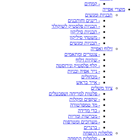
- קמחים
מוצרי אפייה
תבניות ומגשים
- רינגים וחותכנים
- תבניות פלסטיק לשוקולד
- תבניות סיליקון
- משטחי סיליקון
- תבניות ומגשים
זילוף ואפייה
- צנטרים ומתאמים
- שקיות זילוף
- קלף פלסטיק ונירוסטה
- נייר אפיה ובניות
- מכחולים
- אייר בראש
ציוד משלים
- פלטות למריחה ושפכטלים
- שקפים ומקלות
- מד טמפרטורה
- כדי מדידה
- מברשות ומריות
- מערוכים ומטרפות
- ברנרים
סלסלות התפחה
- סלסלות התפחה