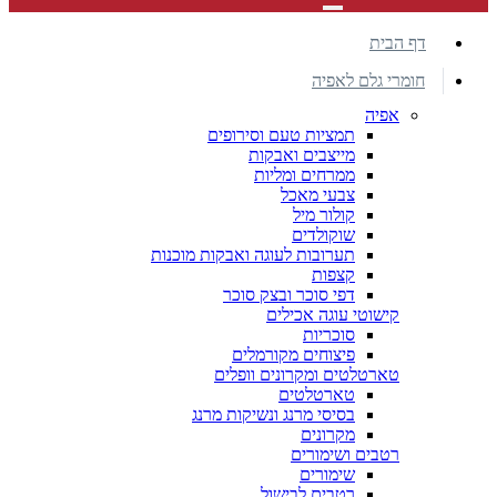
דף הבית
חומרי גלם לאפיה
אפיה
תמציות טעם וסירופים
מייצבים ואבקות
ממרחים ומליות
צבעי מאכל
קולור מיל
שוקולדים
תערובות לעוגה ואבקות מוכנות
קצפות
דפי סוכר ובצק סוכר
קישוטי עוגה אכילים
סוכריות
פיצוחים מקורמלים
טארטלטים ומקרונים וופלים
טארטלטים
בסיסי מרנג ונשיקות מרנג
מקרונים
רטבים ושימורים
שימורים
רטבים לבישול