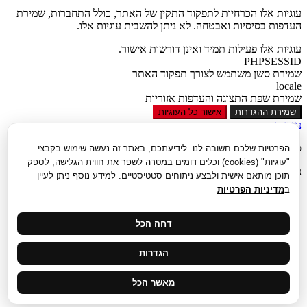
עוגיות אלו הכרחיות לתפקוד התקין של האתר, כולל התחברות, שמירת
העדפות בסיסיות ואבטחה. לא ניתן להשבית עוגיות אלו.
עוגיות אלו פעילות תמיד ואינן דורשות אישור.
PHPSESSID
שמירת סשן משתמש לצורך תפקוד האתר
locale
שמירת שפת התצוגה והעדפות אזוריות
שמירת ההגדרות
אישור כל העוגיות
נגישות
סגור
הפרטיות שלכם חשובה לנו. לידיעתכם, באתר זה נעשה שימוש בקבצי
"עוגיות" (cookies) וכלים דומים במטרה לשפר את חווית הגלישה, לספק
נגישות
תוכן מותאם אישית ולבצע ניתוחים סטטיסטיים. למידע נוסף ניתן לעיין
ב
מדיניות הפרטיות
הגדל טקסט
הקטן טקסט
גווני אפור
דחה הכל
נגודיות גבוהה
ניגודיות הפוכה
הגדרות
רקע בהיר
הדגשת קישורים
פונט קריא
מאשר הכל
איפוס