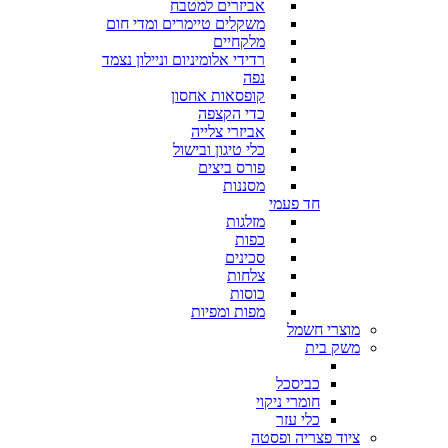
אביזרים למטבח
משקלים טיימרים ומדי חום
מלקחיים
רדידי אלומיניום וניילון נצמד
נפה
קופסאות אחסון
כדי הקצפה
אביזרי צלייה
כלי טיגון ובישול
פורס ביצים
מסננות
חד פעמי
מזלגות
כפות
סכינים
צלחות
כוסות
מפות ומפיות
מוצרי חשמל
משק בית
כביסכל
חומרי ניקוי
כלי עזר
ציוד פצריה ופסטה