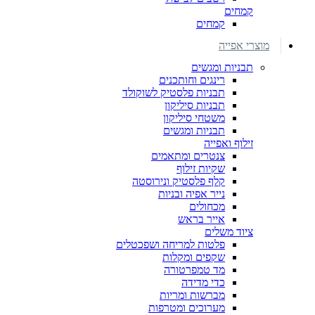
קמחים
קמחים
מוצרי אפייה
תבניות ומגשים
רינגים וחותכנים
תבניות פלסטיק לשוקולד
תבניות סיליקון
משטחי סיליקון
תבניות ומגשים
זילוף ואפייה
צנטרים ומתאמים
שקיות זילוף
קלף פלסטיק ונירוסטה
נייר אפיה ובניות
מכחולים
אייר בראש
ציוד משלים
פלטות למריחה ושפכטלים
שקפים ומקלות
מד טמפרטורה
כדי מדידה
מברשות ומריות
מערוכים ומטרפות