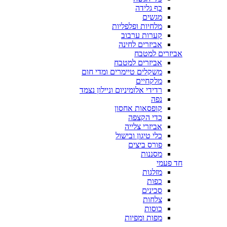
כף גלידה
מגשים
מלחיות ופלפליות
קערות ערבוב
אביזרים לחינה
אביזרים למטבח
אביזרים למטבח
משקלים טיימרים ומדי חום
מלקחיים
רדידי אלומיניום וניילון נצמד
נפה
קופסאות אחסון
כדי הקצפה
אביזרי צלייה
כלי טיגון ובישול
פורס ביצים
מסננות
חד פעמי
מזלגות
כפות
סכינים
צלחות
כוסות
מפות ומפיות