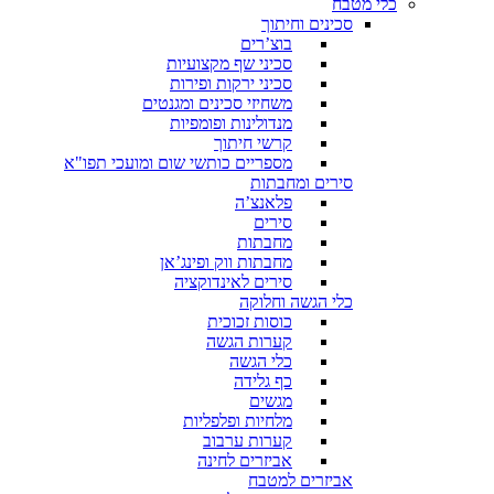
כלי מטבח
סכינים וחיתוך
בוצ’רים
סכיני שף מקצועיות
סכיני ירקות ופירות
משחיזי סכינים ומגנטים
מנדולינות ופומפיות
קרשי חיתוך
מספריים כותשי שום ומועכי תפו"א
סירים ומחבתות
פלאנצ’ה
סירים
מחבתות
מחבתות ווק ופינג’אן
סירים לאינדוקציה
כלי הגשה וחלוקה
כוסות זכוכית
קערות הגשה
כלי הגשה
כף גלידה
מגשים
מלחיות ופלפליות
קערות ערבוב
אביזרים לחינה
אביזרים למטבח