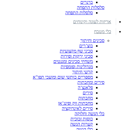
ברנרים
סלסלות התפחה
סלסלות התפחה
אריזות לעוגה וקינוחים
כלי מטבח
סכינים וחיתוך
בוצ’רים
סכיני שף מקצועיות
סכיני ירקות ופירות
משחיזי סכינים ומגנטים
מנדולינות ופומפיות
קרשי חיתוך
מספריים כותשי שום ומועכי תפו"א
סירים ומחבתות
פלאנצ’ה
סירים
מחבתות
מחבתות ווק ופינג’אן
סירים לאינדוקציה
כלי הגשה וחלוקה
כוסות זכוכית
קערות הגשה
כלי הגשה