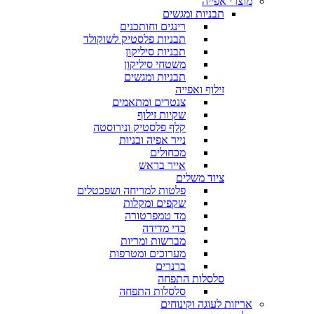
מוצרי אפייה
תבניות ומגשים
רינגים וחותכנים
תבניות פלסטיק לשוקולד
תבניות סיליקון
משטחי סיליקון
תבניות ומגשים
זילוף ואפייה
צנטרים ומתאמים
שקיות זילוף
קלף פלסטיק ונירוסטה
נייר אפיה ובניות
מכחולים
אייר בראש
ציוד משלים
פלטות למריחה ושפכטלים
שקפים ומקלות
מד טמפרטורה
כדי מדידה
מברשות ומריות
מערוכים ומטרפות
ברנרים
סלסלות התפחה
סלסלות התפחה
אריזות לעוגה וקינוחים