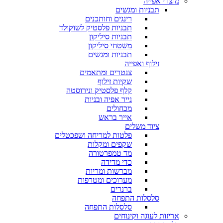
מוצרי אפייה
תבניות ומגשים
רינגים וחותכנים
תבניות פלסטיק לשוקולד
תבניות סיליקון
משטחי סיליקון
תבניות ומגשים
זילוף ואפייה
צנטרים ומתאמים
שקיות זילוף
קלף פלסטיק ונירוסטה
נייר אפיה ובניות
מכחולים
אייר בראש
ציוד משלים
פלטות למריחה ושפכטלים
שקפים ומקלות
מד טמפרטורה
כדי מדידה
מברשות ומריות
מערוכים ומטרפות
ברנרים
סלסלות התפחה
סלסלות התפחה
אריזות לעוגה וקינוחים