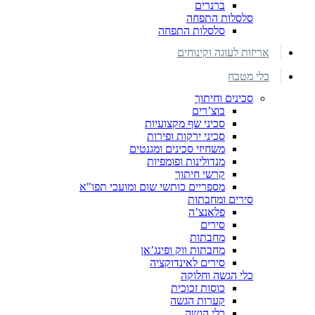
ברנרים
סלסלות התפחה
סלסלות התפחה
אריזות לעוגה וקינוחים
כלי מטבח
סכינים וחיתוך
בוצ’רים
סכיני שף מקצועיות
סכיני ירקות ופירות
משחיזי סכינים ומגנטים
מנדולינות ופומפיות
קרשי חיתוך
מספריים כותשי שום ומועכי תפו"א
סירים ומחבתות
פלאנצ’ה
סירים
מחבתות
מחבתות ווק ופינג’אן
סירים לאינדוקציה
כלי הגשה וחלוקה
כוסות זכוכית
קערות הגשה
כלי הגשה