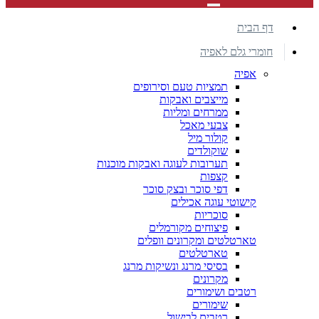
דף הבית
חומרי גלם לאפיה
אפיה
תמציות טעם וסירופים
מייצבים ואבקות
ממרחים ומליות
צבעי מאכל
קולור מיל
שוקולדים
תערובות לעוגה ואבקות מוכנות
קצפות
דפי סוכר ובצק סוכר
קישוטי עוגה אכילים
סוכריות
פיצוחים מקורמלים
טארטלטים ומקרונים וופלים
טארטלטים
בסיסי מרנג ונשיקות מרנג
מקרונים
רטבים ושימורים
שימורים
רטבים לבישול