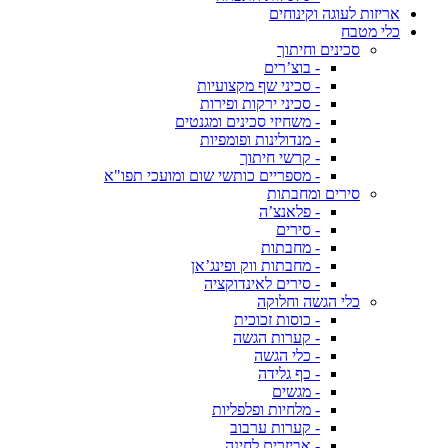
אריזות לעוגה וקינוחים
כלי מטבח
סכינים וחיתוך
- בוצ’רים
- סכיני שף מקצועיות
- סכיני ירקות ופירות
- משחיזי סכינים ומגנטים
- מנדולינות ופומפיות
- קרשי חיתוך
- מספריים כותשי שום ומועכי תפו"א
סירים ומחבתות
- פלאנצ’ה
- סירים
- מחבתות
- מחבתות ווק ופינג’אן
- סירים לאינדוקציה
כלי הגשה וחלוקה
- כוסות זכוכית
- קערות הגשה
- כלי הגשה
- כף גלידה
- מגשים
- מלחיות ופלפליות
- קערות ערבוב
- אביזרים לחינה