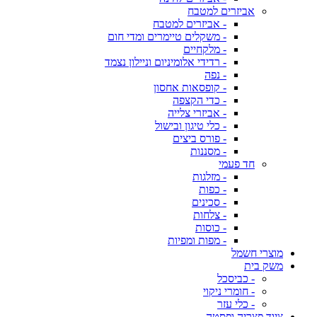
אביזרים למטבח
- אביזרים למטבח
- משקלים טיימרים ומדי חום
- מלקחיים
- רדידי אלומיניום וניילון נצמד
- נפה
- קופסאות אחסון
- כדי הקצפה
- אביזרי צלייה
- כלי טיגון ובישול
- פורס ביצים
- מסננות
חד פעמי
- מזלגות
- כפות
- סכינים
- צלחות
- כוסות
- מפות ומפיות
מוצרי חשמל
משק בית
- כביסכל
- חומרי ניקוי
- כלי עזר
ציוד פצריה ופסטה