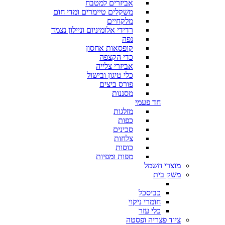
אביזרים למטבח
משקלים טיימרים ומדי חום
מלקחיים
רדידי אלומיניום וניילון נצמד
נפה
קופסאות אחסון
כדי הקצפה
אביזרי צלייה
כלי טיגון ובישול
פורס ביצים
מסננות
חד פעמי
מזלגות
כפות
סכינים
צלחות
כוסות
מפות ומפיות
מוצרי חשמל
משק בית
כביסכל
חומרי ניקוי
כלי עזר
ציוד פצריה ופסטה