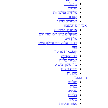
כף גלידה
מגשים
מלחיות ופלפליות
קערות ערבוב
אביזרים לחינה
אביזרים למטבח
אביזרים למטבח
משקלים טיימרים ומדי חום
מלקחיים
רדידי אלומיניום וניילון נצמד
נפה
קופסאות אחסון
כדי הקצפה
אביזרי צלייה
כלי טיגון ובישול
פורס ביצים
מסננות
חד פעמי
מזלגות
כפות
סכינים
צלחות
כוסות
מפות ומפיות