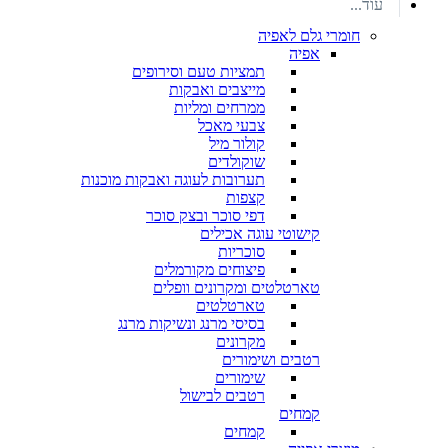
עוד...
חומרי גלם לאפיה
אפיה
תמציות טעם וסירופים
מייצבים ואבקות
ממרחים ומליות
צבעי מאכל
קולור מיל
שוקולדים
תערובות לעוגה ואבקות מוכנות
קצפות
דפי סוכר ובצק סוכר
קישוטי עוגה אכילים
סוכריות
פיצוחים מקורמלים
טארטלטים ומקרונים וופלים
טארטלטים
בסיסי מרנג ונשיקות מרנג
מקרונים
רטבים ושימורים
שימורים
רטבים לבישול
קמחים
קמחים