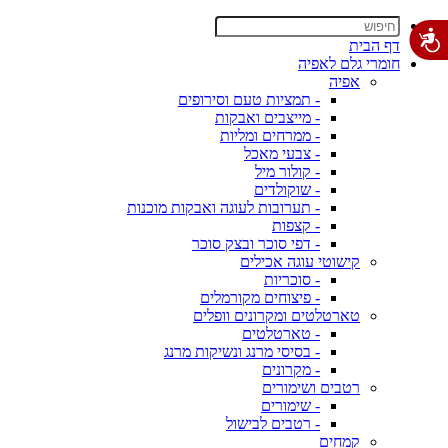
דף הבית
חומרי גלם לאפיה
אפיה
- תמציות טעם וסירופים
- מייצבים ואבקות
- ממרחים ומליות
- צבעי מאכל
- קולור מיל
- שוקולדים
- תערובות לעוגה ואבקות מוכנות
- קצפות
- דפי סוכר ובצק סוכר
קישוטי עוגה אכילים
- סוכריות
- פיצוחים מקורמלים
טארטלטים ומקרונים וופלים
- טארטלטים
- בסיסי מרנג ונשיקות מרנג
- מקרונים
רטבים ושימורים
- שימורים
- רטבים לבישול
קמחים