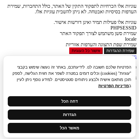
עוגיות אלו הכרחיות לתפקוד התקין של האתר, כולל התחברות, שמירת
העדפות בסיסיות ואבטחה. לא ניתן להשבית עוגיות אלו.
עוגיות אלו פעילות תמיד ואינן דורשות אישור.
PHPSESSID
שמירת סשן משתמש לצורך תפקוד האתר
locale
שמירת שפת התצוגה והעדפות אזוריות
שמירת ההגדרות
אישור כל העוגיות
נגישות
סגור
הפרטיות שלכם חשובה לנו. לידיעתכם, באתר זה נעשה שימוש בקבצי
"עוגיות" (cookies) וכלים דומים במטרה לשפר את חווית הגלישה, לספק
נגישות
תוכן מותאם אישית ולבצע ניתוחים סטטיסטיים. למידע נוסף ניתן לעיין
ב
מדיניות הפרטיות
הגדל טקסט
הקטן טקסט
גווני אפור
דחה הכל
נגודיות גבוהה
ניגודיות הפוכה
הגדרות
רקע בהיר
הדגשת קישורים
פונט קריא
מאשר הכל
איפוס