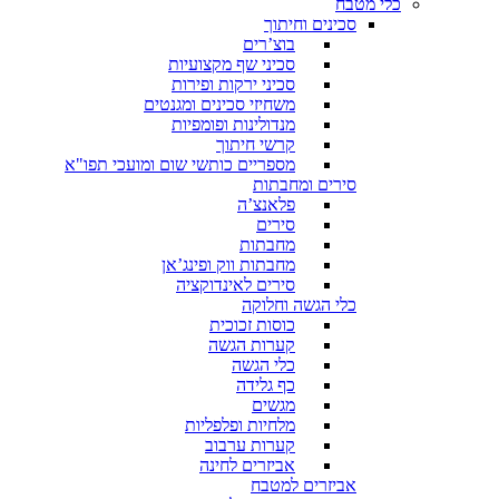
כלי מטבח
סכינים וחיתוך
בוצ’רים
סכיני שף מקצועיות
סכיני ירקות ופירות
משחיזי סכינים ומגנטים
מנדולינות ופומפיות
קרשי חיתוך
מספריים כותשי שום ומועכי תפו"א
סירים ומחבתות
פלאנצ’ה
סירים
מחבתות
מחבתות ווק ופינג’אן
סירים לאינדוקציה
כלי הגשה וחלוקה
כוסות זכוכית
קערות הגשה
כלי הגשה
כף גלידה
מגשים
מלחיות ופלפליות
קערות ערבוב
אביזרים לחינה
אביזרים למטבח