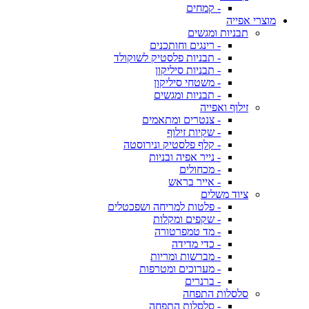
- קמחים
מוצרי אפייה
תבניות ומגשים
- רינגים וחותכנים
- תבניות פלסטיק לשוקולד
- תבניות סיליקון
- משטחי סיליקון
- תבניות ומגשים
זילוף ואפייה
- צנטרים ומתאמים
- שקיות זילוף
- קלף פלסטיק ונירוסטה
- נייר אפיה ובניות
- מכחולים
- אייר בראש
ציוד משלים
- פלטות למריחה ושפכטלים
- שקפים ומקלות
- מד טמפרטורה
- כדי מדידה
- מברשות ומריות
- מערוכים ומטרפות
- ברנרים
סלסלות התפחה
- סלסלות התפחה