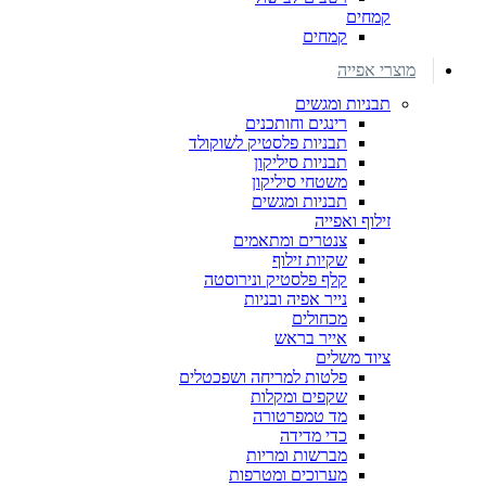
קמחים
קמחים
מוצרי אפייה
תבניות ומגשים
רינגים וחותכנים
תבניות פלסטיק לשוקולד
תבניות סיליקון
משטחי סיליקון
תבניות ומגשים
זילוף ואפייה
צנטרים ומתאמים
שקיות זילוף
קלף פלסטיק ונירוסטה
נייר אפיה ובניות
מכחולים
אייר בראש
ציוד משלים
פלטות למריחה ושפכטלים
שקפים ומקלות
מד טמפרטורה
כדי מדידה
מברשות ומריות
מערוכים ומטרפות