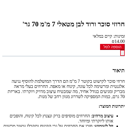
חרוזי סוכר ורוד לבן מטאלי 7 מ'מ 70 גר'
זמינות: קיים במלאי
₪14.00
הוספה לסל
תיאור
חרוזי סוכר לקישוט בקוטר 7 מ"מ הם הדרך המושלמת להוסיף נגיעה
אלגנטית ומרשימה לכל עוגה, קינוח או מאפה. החרוזים בעלי מראה
מבריק ומגיעים בגודל אחיד, מה שמבטיח עיצוב מדויק ויוקרתי. באריזת
70 גרם, כמות המספיקה לשדרוג מגוון רחב של מנות.
יתרונות המוצר:
עיצוב מרהיב
: החרוזים מוסיפים ברק ונצנוץ לכל קינוח, והופכים
אותו ליוקרתי ומיוחד.
קל לשימוש
: פזרו את החרוזים על גבי הקינוח ותקבלו עיצוב מרשים