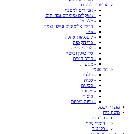
אביזרים למטבח
- אביזרים למטבח
- משקלים טיימרים ומדי חום
- מלקחיים
- רדידי אלומיניום וניילון נצמד
- נפה
- קופסאות אחסון
- כדי הקצפה
- אביזרי צלייה
- כלי טיגון ובישול
- פורס ביצים
- מסננות
חד פעמי
- מזלגות
- כפות
- סכינים
- צלחות
- כוסות
- מפות ומפיות
מוצרי חשמל
משק בית
- כביסכל
- חומרי ניקוי
- כלי עזר
ציוד פצריה ופסטה