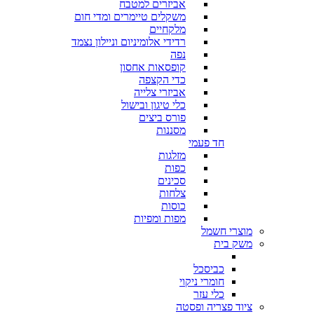
אביזרים למטבח
משקלים טיימרים ומדי חום
מלקחיים
רדידי אלומיניום וניילון נצמד
נפה
קופסאות אחסון
כדי הקצפה
אביזרי צלייה
כלי טיגון ובישול
פורס ביצים
מסננות
חד פעמי
מזלגות
כפות
סכינים
צלחות
כוסות
מפות ומפיות
מוצרי חשמל
משק בית
כביסכל
חומרי ניקוי
כלי עזר
ציוד פצריה ופסטה