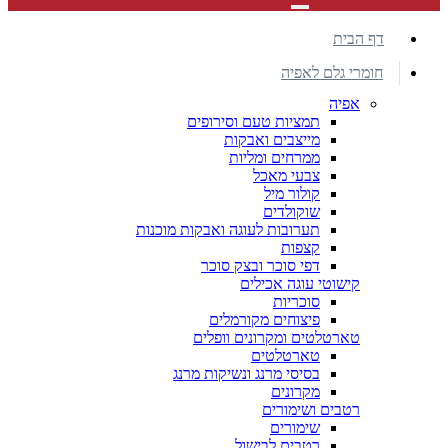
דף הבית
חומרי גלם לאפיה
אפיה
תמציות טעם וסירופים
מייצבים ואבקות
ממרחים ומליות
צבעי מאכל
קולור מיל
שוקולדים
תערובות לעוגה ואבקות מוכנות
קצפות
דפי סוכר ובצק סוכר
קישוטי עוגה אכילים
סוכריות
פיצוחים מקורמלים
טארטלטים ומקרונים וופלים
טארטלטים
בסיסי מרנג ונשיקות מרנג
מקרונים
רטבים ושימורים
שימורים
רטבים לבישול