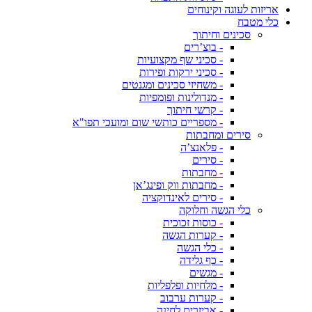
אריזות לעוגה וקינוחים
כלי מטבח
סכינים וחיתוך
- בוצ’רים
- סכיני שף מקצועיות
- סכיני ירקות ופירות
- משחיזי סכינים ומגנטים
- מנדולינות ופומפיות
- קרשי חיתוך
- מספריים כותשי שום ומועכי תפו"א
סירים ומחבתות
- פלאנצ’ה
- סירים
- מחבתות
- מחבתות ווק ופינג’אן
- סירים לאינדוקציה
כלי הגשה וחלוקה
- כוסות זכוכית
- קערות הגשה
- כלי הגשה
- כף גלידה
- מגשים
- מלחיות ופלפליות
- קערות ערבוב
- אביזרים לחינה