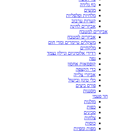
כף גלידה
מגשים
מלחיות ופלפליות
קערות ערבוב
אביזרים לחינה
אביזרים למטבח
אביזרים למטבח
משקלים טיימרים ומדי חום
מלקחיים
רדידי אלומיניום וניילון נצמד
נפה
קופסאות אחסון
כדי הקצפה
אביזרי צלייה
כלי טיגון ובישול
פורס ביצים
מסננות
חד פעמי
מזלגות
כפות
סכינים
צלחות
כוסות
מפות ומפיות