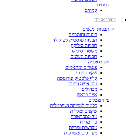
קמחים
קמחים
מוצרי אפייה
תבניות ומגשים
רינגים וחותכנים
תבניות פלסטיק לשוקולד
תבניות סיליקון
משטחי סיליקון
תבניות ומגשים
זילוף ואפייה
צנטרים ומתאמים
שקיות זילוף
קלף פלסטיק ונירוסטה
נייר אפיה ובניות
מכחולים
אייר בראש
ציוד משלים
פלטות למריחה ושפכטלים
שקפים ומקלות
מד טמפרטורה
כדי מדידה
מברשות ומריות
מערוכים ומטרפות