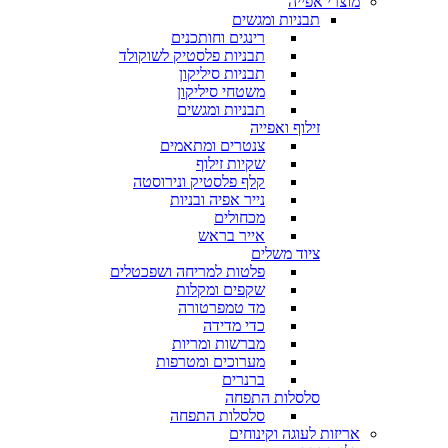
מוצרי אפייה
תבניות ומגשים
רינגים וחותכנים
תבניות פלסטיק לשוקולד
תבניות סיליקון
משטחי סיליקון
תבניות ומגשים
זילוף ואפייה
צנטרים ומתאמים
שקיות זילוף
קלף פלסטיק ונירוסטה
נייר אפיה ובניות
מכחולים
אייר בראש
ציוד משלים
פלטות למריחה ושפכטלים
שקפים ומקלות
מד טמפרטורה
כדי מדידה
מברשות ומריות
מערוכים ומטרפות
ברנרים
סלסלות התפחה
סלסלות התפחה
אריזות לעוגה וקינוחים