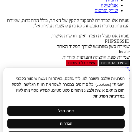
אנליטיקה
שיווק ופרסום
עוגיות אלו הכרחיות לתפקוד התקין של האתר, כולל התחברות, שמירת
העדפות בסיסיות ואבטחה. לא ניתן להשבית עוגיות אלו.
עוגיות אלו פעילות תמיד ואינן דורשות אישור.
PHPSESSID
שמירת סשן משתמש לצורך תפקוד האתר
locale
שמירת שפת התצוגה והעדפות אזוריות
שמירת ההגדרות
אישור כל העוגיות
נגישות
סגור
הפרטיות שלכם חשובה לנו. לידיעתכם, באתר זה נעשה שימוש בקבצי
"עוגיות" (cookies) וכלים דומים במטרה לשפר את חווית הגלישה, לספק
נגישות
תוכן מותאם אישית ולבצע ניתוחים סטטיסטיים. למידע נוסף ניתן לעיין
ב
מדיניות הפרטיות
הגדל טקסט
הקטן טקסט
גווני אפור
דחה הכל
נגודיות גבוהה
ניגודיות הפוכה
הגדרות
רקע בהיר
הדגשת קישורים