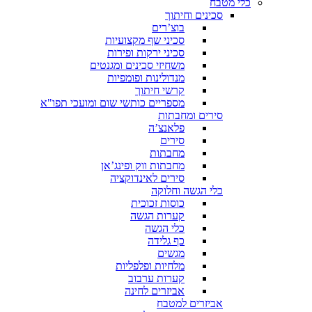
כלי מטבח
סכינים וחיתוך
בוצ’רים
סכיני שף מקצועיות
סכיני ירקות ופירות
משחיזי סכינים ומגנטים
מנדולינות ופומפיות
קרשי חיתוך
מספריים כותשי שום ומועכי תפו"א
סירים ומחבתות
פלאנצ’ה
סירים
מחבתות
מחבתות ווק ופינג’אן
סירים לאינדוקציה
כלי הגשה וחלוקה
כוסות זכוכית
קערות הגשה
כלי הגשה
כף גלידה
מגשים
מלחיות ופלפליות
קערות ערבוב
אביזרים לחינה
אביזרים למטבח