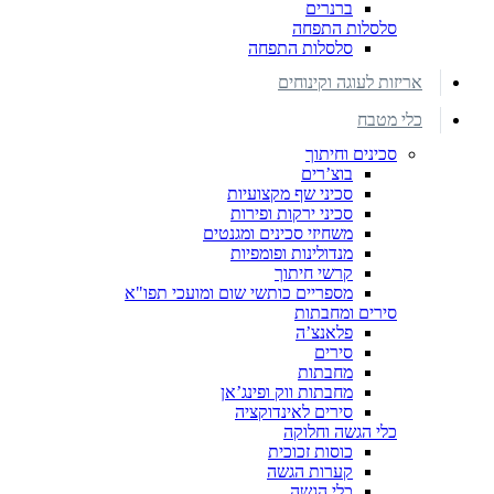
ברנרים
סלסלות התפחה
סלסלות התפחה
אריזות לעוגה וקינוחים
כלי מטבח
סכינים וחיתוך
בוצ’רים
סכיני שף מקצועיות
סכיני ירקות ופירות
משחיזי סכינים ומגנטים
מנדולינות ופומפיות
קרשי חיתוך
מספריים כותשי שום ומועכי תפו"א
סירים ומחבתות
פלאנצ’ה
סירים
מחבתות
מחבתות ווק ופינג’אן
סירים לאינדוקציה
כלי הגשה וחלוקה
כוסות זכוכית
קערות הגשה
כלי הגשה