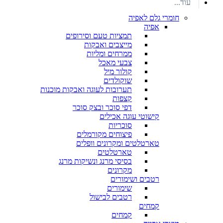
עוד...
חומרי גלם לאפיה
אפיה
תמציות טעם וסירופים
מייצבים ואבקות
ממרחים ומליות
צבעי מאכל
קולור מיל
שוקולדים
תערובות לעוגה ואבקות מוכנות
קצפות
דפי סוכר ובצק סוכר
קישוטי עוגה אכילים
סוכריות
פיצוחים מקורמלים
טארטלטים ומקרונים וופלים
טארטלטים
בסיסי מרנג ונשיקות מרנג
מקרונים
רטבים ושימורים
שימורים
רטבים לבישול
קמחים
קמחים