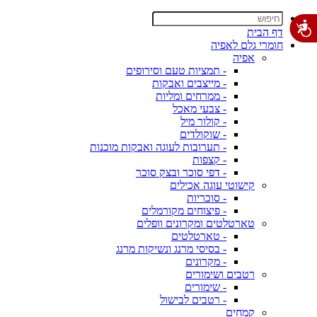
דף הבית
חומרי גלם לאפיה
אפיה
- תמציות טעם וסירופים
- מייצבים ואבקות
- ממרחים ומליות
- צבעי מאכל
- קולור מיל
- שוקולדים
- תערובות לעוגה ואבקות מוכנות
- קצפות
- דפי סוכר ובצק סוכר
קישוטי עוגה אכילים
- סוכריות
- פיצוחים מקורמלים
טארטלטים ומקרונים וופלים
- טארטלטים
- בסיסי מרנג ונשיקות מרנג
- מקרונים
רטבים ושימורים
- שימורים
- רטבים לבישול
קמחים