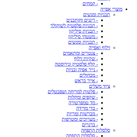
- קמחים
מוצרי אפייה
תבניות ומגשים
- רינגים וחותכנים
- תבניות פלסטיק לשוקולד
- תבניות סיליקון
- משטחי סיליקון
- תבניות ומגשים
זילוף ואפייה
- צנטרים ומתאמים
- שקיות זילוף
- קלף פלסטיק ונירוסטה
- נייר אפיה ובניות
- מכחולים
- אייר בראש
ציוד משלים
- פלטות למריחה ושפכטלים
- שקפים ומקלות
- מד טמפרטורה
- כדי מדידה
- מברשות ומריות
- מערוכים ומטרפות
- ברנרים
סלסלות התפחה
- סלסלות התפחה