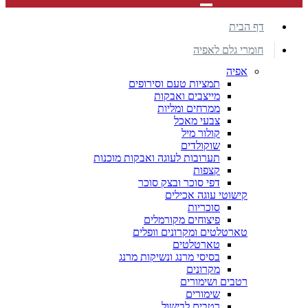
דף הבית
חומרי גלם לאפיה
אפיה
תמציות טעם וסירופים
מייצבים ואבקות
ממרחים ומליות
צבעי מאכל
קולור מיל
שוקולדים
תערובות לעוגה ואבקות מוכנות
קצפות
דפי סוכר ובצק סוכר
קישוטי עוגה אכילים
סוכריות
פיצוחים מקורמלים
טארטלטים ומקרונים וופלים
טארטלטים
בסיסי מרנג ונשיקות מרנג
מקרונים
רטבים ושימורים
שימורים
רטבים לבישול