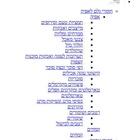
עוד...
חומרי גלם לאפיה
אפיה
תמציות טעם וסירופים
מייצבים ואבקות
ממרחים ומליות
צבעי מאכל
קולור מיל
שוקולדים
תערובות לעוגה ואבקות מוכנות
קצפות
דפי סוכר ובצק סוכר
קישוטי עוגה אכילים
סוכריות
פיצוחים מקורמלים
טארטלטים ומקרונים וופלים
טארטלטים
בסיסי מרנג ונשיקות מרנג
מקרונים
רטבים ושימורים
שימורים
רטבים לבישול
קמחים
קמחים