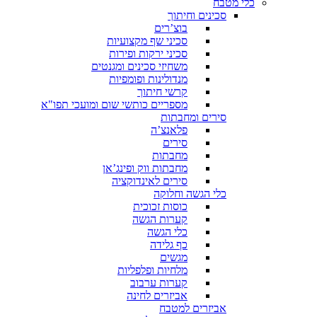
כלי מטבח
סכינים וחיתוך
בוצ’רים
סכיני שף מקצועיות
סכיני ירקות ופירות
משחיזי סכינים ומגנטים
מנדולינות ופומפיות
קרשי חיתוך
מספריים כותשי שום ומועכי תפו"א
סירים ומחבתות
פלאנצ’ה
סירים
מחבתות
מחבתות ווק ופינג’אן
סירים לאינדוקציה
כלי הגשה וחלוקה
כוסות זכוכית
קערות הגשה
כלי הגשה
כף גלידה
מגשים
מלחיות ופלפליות
קערות ערבוב
אביזרים לחינה
אביזרים למטבח