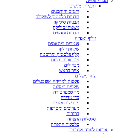
מוצרי אפייה
תבניות ומגשים
רינגים וחותכנים
תבניות פלסטיק לשוקולד
תבניות סיליקון
משטחי סיליקון
תבניות ומגשים
זילוף ואפייה
צנטרים ומתאמים
שקיות זילוף
קלף פלסטיק ונירוסטה
נייר אפיה ובניות
מכחולים
אייר בראש
ציוד משלים
פלטות למריחה ושפכטלים
שקפים ומקלות
מד טמפרטורה
כדי מדידה
מברשות ומריות
מערוכים ומטרפות
ברנרים
סלסלות התפחה
סלסלות התפחה
אריזות לעוגה וקינוחים