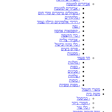
אביזרים למטבח
- אביזרים למטבח
- משקלים טיימרים ומדי חום
- מלקחיים
- רדידי אלומיניום וניילון נצמד
- נפה
- קופסאות אחסון
- כדי הקצפה
- אביזרי צלייה
- כלי טיגון ובישול
- פורס ביצים
- מסננות
חד פעמי
- מזלגות
- כפות
- סכינים
- צלחות
- כוסות
- מפות ומפיות
מוצרי חשמל
משק בית
- כביסכל
- חומרי ניקוי
- כלי עזר
ציוד פצריה ופסטה