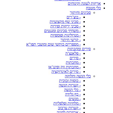
אריזות לעוגה וקינוחים
כלי מטבח
סכינים וחיתוך
- בוצ’רים
- סכיני שף מקצועיות
- סכיני ירקות ופירות
- משחיזי סכינים ומגנטים
- מנדולינות ופומפיות
- קרשי חיתוך
- מספריים כותשי שום ומועכי תפו"א
סירים ומחבתות
- פלאנצ’ה
- סירים
- מחבתות
- מחבתות ווק ופינג’אן
- סירים לאינדוקציה
כלי הגשה וחלוקה
- כוסות זכוכית
- קערות הגשה
- כלי הגשה
- כף גלידה
- מגשים
- מלחיות ופלפליות
- קערות ערבוב
- אביזרים לחינה