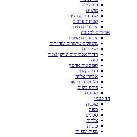
כף גלידה
מגשים
מלחיות ופלפליות
קערות ערבוב
אביזרים לחינה
אביזרים למטבח
אביזרים למטבח
משקלים טיימרים ומדי חום
מלקחיים
רדידי אלומיניום וניילון נצמד
נפה
קופסאות אחסון
כדי הקצפה
אביזרי צלייה
כלי טיגון ובישול
פורס ביצים
מסננות
חד פעמי
מזלגות
כפות
סכינים
צלחות
כוסות
מפות ומפיות