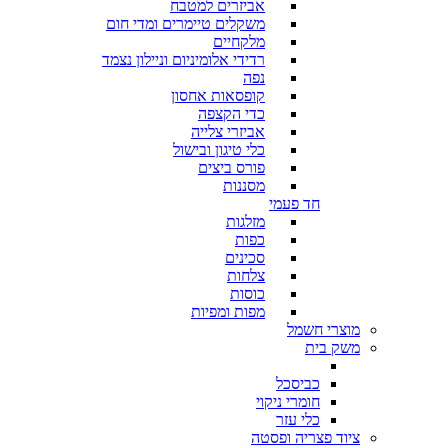
אביזרים למטבח
משקלים טיימרים ומדי חום
מלקחיים
רדידי אלומיניום וניילון נצמד
נפה
קופסאות אחסון
כדי הקצפה
אביזרי צלייה
כלי טיגון ובישול
פורס ביצים
מסננות
חד פעמי
מזלגות
כפות
סכינים
צלחות
כוסות
מפות ומפיות
מוצרי חשמל
משק בית
כביסכל
חומרי ניקוי
כלי עזר
ציוד פצריה ופסטה