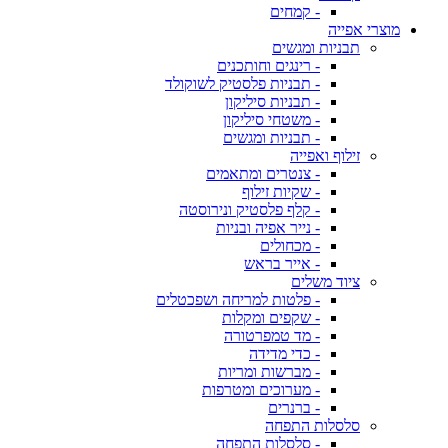
- קמחים
מוצרי אפייה
תבניות ומגשים
- רינגים וחותכנים
- תבניות פלסטיק לשוקולד
- תבניות סיליקון
- משטחי סיליקון
- תבניות ומגשים
זילוף ואפייה
- צנטרים ומתאמים
- שקיות זילוף
- קלף פלסטיק ונירוסטה
- נייר אפיה ובניות
- מכחולים
- אייר בראש
ציוד משלים
- פלטות למריחה ושפכטלים
- שקפים ומקלות
- מד טמפרטורה
- כדי מדידה
- מברשות ומריות
- מערוכים ומטרפות
- ברנרים
סלסלות התפחה
- סלסלות התפחה