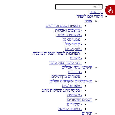
דף הבית
חומרי גלם לאפיה
אפיה
- תמציות טעם וסירופים
- מייצבים ואבקות
- ממרחים ומליות
- צבעי מאכל
- קולור מיל
- שוקולדים
- תערובות לעוגה ואבקות מוכנות
- קצפות
- דפי סוכר ובצק סוכר
קישוטי עוגה אכילים
- סוכריות
- פיצוחים מקורמלים
טארטלטים ומקרונים וופלים
- טארטלטים
- בסיסי מרנג ונשיקות מרנג
- מקרונים
רטבים ושימורים
- שימורים
- רטבים לבישול
קמחים