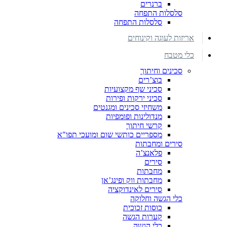
ברנרים
סלסלות התפחה
סלסלות התפחה
אריזות לעוגה וקינוחים
כלי מטבח
סכינים וחיתוך
בוצ’רים
סכיני שף מקצועיות
סכיני ירקות ופירות
משחיזי סכינים ומגנטים
מנדולינות ופומפיות
קרשי חיתוך
מספריים כותשי שום ומועכי תפו"א
סירים ומחבתות
פלאנצ’ה
סירים
מחבתות
מחבתות ווק ופינג’אן
סירים לאינדוקציה
כלי הגשה וחלוקה
כוסות זכוכית
קערות הגשה
כלי הגשה