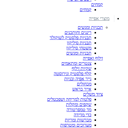
קמחים
קמחים
מוצרי אפייה
תבניות ומגשים
רינגים וחותכנים
תבניות פלסטיק לשוקולד
תבניות סיליקון
משטחי סיליקון
תבניות ומגשים
זילוף ואפייה
צנטרים ומתאמים
שקיות זילוף
קלף פלסטיק ונירוסטה
נייר אפיה ובניות
מכחולים
אייר בראש
ציוד משלים
פלטות למריחה ושפכטלים
שקפים ומקלות
מד טמפרטורה
כדי מדידה
מברשות ומריות
מערוכים ומטרפות