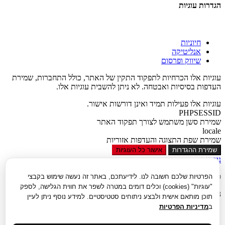
הגדרות עוגיות
חיוניות
אנליטיקה
שיווק ופרסום
עוגיות אלו הכרחיות לתפקוד התקין של האתר, כולל התחברות, שמירת
העדפות בסיסיות ואבטחה. לא ניתן להשבית עוגיות אלו.
עוגיות אלו פעילות תמיד ואינן דורשות אישור.
PHPSESSID
שמירת סשן משתמש לצורך תפקוד האתר
locale
שמירת שפת התצוגה והעדפות אזוריות
שמירת ההגדרות
אישור כל העוגיות
נגישות
סגור
הפרטיות שלכם חשובה לנו. לידיעתכם, באתר זה נעשה שימוש בקבצי
"עוגיות" (cookies) וכלים דומים במטרה לשפר את חווית הגלישה, לספק
נגישות
תוכן מותאם אישית ולבצע ניתוחים סטטיסטיים. למידע נוסף ניתן לעיין
ב
מדיניות הפרטיות
הגדל טקסט
הקטן טקסט