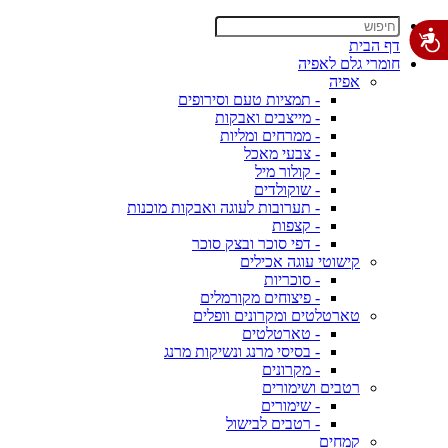
דף הבית
חומרי גלם לאפיה
אפיה
- תמציות טעם וסירופים
- מייצבים ואבקות
- ממרחים ומליות
- צבעי מאכל
- קולור מיל
- שוקולדים
- תערובות לעוגה ואבקות מוכנות
- קצפות
- דפי סוכר ובצק סוכר
קישוטי עוגה אכילים
- סוכריות
- פיצוחים מקורמלים
טארטלטים ומקרונים וופלים
- טארטלטים
- בסיסי מרנג ונשיקות מרנג
- מקרונים
רטבים ושימורים
- שימורים
- רטבים לבישול
קמחים