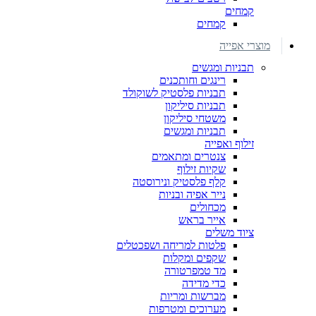
קמחים
קמחים
מוצרי אפייה
תבניות ומגשים
רינגים וחותכנים
תבניות פלסטיק לשוקולד
תבניות סיליקון
משטחי סיליקון
תבניות ומגשים
זילוף ואפייה
צנטרים ומתאמים
שקיות זילוף
קלף פלסטיק ונירוסטה
נייר אפיה ובניות
מכחולים
אייר בראש
ציוד משלים
פלטות למריחה ושפכטלים
שקפים ומקלות
מד טמפרטורה
כדי מדידה
מברשות ומריות
מערוכים ומטרפות