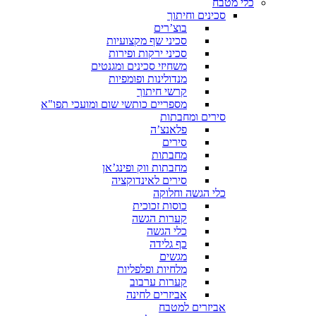
כלי מטבח
סכינים וחיתוך
בוצ’רים
סכיני שף מקצועיות
סכיני ירקות ופירות
משחיזי סכינים ומגנטים
מנדולינות ופומפיות
קרשי חיתוך
מספריים כותשי שום ומועכי תפו"א
סירים ומחבתות
פלאנצ’ה
סירים
מחבתות
מחבתות ווק ופינג’אן
סירים לאינדוקציה
כלי הגשה וחלוקה
כוסות זכוכית
קערות הגשה
כלי הגשה
כף גלידה
מגשים
מלחיות ופלפליות
קערות ערבוב
אביזרים לחינה
אביזרים למטבח