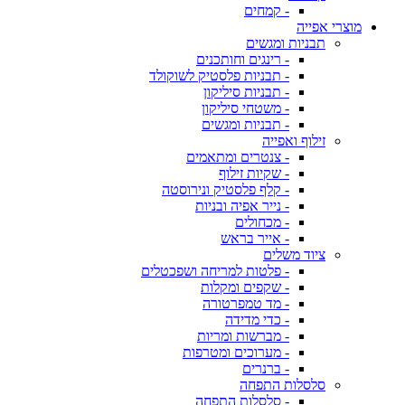
- קמחים
מוצרי אפייה
תבניות ומגשים
- רינגים וחותכנים
- תבניות פלסטיק לשוקולד
- תבניות סיליקון
- משטחי סיליקון
- תבניות ומגשים
זילוף ואפייה
- צנטרים ומתאמים
- שקיות זילוף
- קלף פלסטיק ונירוסטה
- נייר אפיה ובניות
- מכחולים
- אייר בראש
ציוד משלים
- פלטות למריחה ושפכטלים
- שקפים ומקלות
- מד טמפרטורה
- כדי מדידה
- מברשות ומריות
- מערוכים ומטרפות
- ברנרים
סלסלות התפחה
- סלסלות התפחה