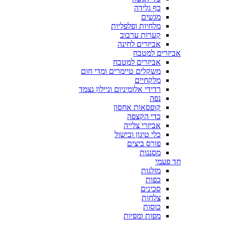
כף גלידה
מגשים
מלחיות ופלפליות
קערות ערבוב
אביזרים לחינה
אביזרים למטבח
אביזרים למטבח
משקלים טיימרים ומדי חום
מלקחיים
רדידי אלומיניום וניילון נצמד
נפה
קופסאות אחסון
כדי הקצפה
אביזרי צלייה
כלי טיגון ובישול
פורס ביצים
מסננות
חד פעמי
מזלגות
כפות
סכינים
צלחות
כוסות
מפות ומפיות