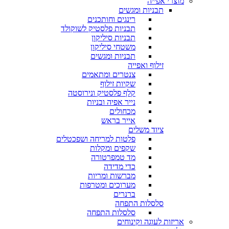
מוצרי אפייה
תבניות ומגשים
רינגים וחותכנים
תבניות פלסטיק לשוקולד
תבניות סיליקון
משטחי סיליקון
תבניות ומגשים
זילוף ואפייה
צנטרים ומתאמים
שקיות זילוף
קלף פלסטיק ונירוסטה
נייר אפיה ובניות
מכחולים
אייר בראש
ציוד משלים
פלטות למריחה ושפכטלים
שקפים ומקלות
מד טמפרטורה
כדי מדידה
מברשות ומריות
מערוכים ומטרפות
ברנרים
סלסלות התפחה
סלסלות התפחה
אריזות לעוגה וקינוחים