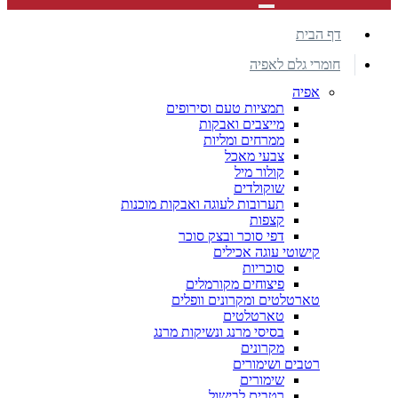
דף הבית
חומרי גלם לאפיה
אפיה
תמציות טעם וסירופים
מייצבים ואבקות
ממרחים ומליות
צבעי מאכל
קולור מיל
שוקולדים
תערובות לעוגה ואבקות מוכנות
קצפות
דפי סוכר ובצק סוכר
קישוטי עוגה אכילים
סוכריות
פיצוחים מקורמלים
טארטלטים ומקרונים וופלים
טארטלטים
בסיסי מרנג ונשיקות מרנג
מקרונים
רטבים ושימורים
שימורים
רטבים לבישול