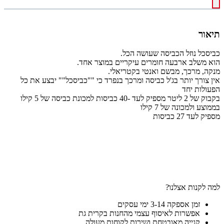
תיאור
כביסכל נוזל הכביסה שעושה הכל.
הוא משלב ארבעה חומרים עיקריים במוצר אחד.
מנקה, מרכך, מבשם ואנטי בקטריאלי.
אין צורך יותר בג'ל כביסה ומרכך בנפרד כי ""כביסכל"" יבצע את כל
הפעולות יחד
בקבוק של 2 ליטר מספיק לעד -40 כביסות למכונת כביסה של 5 קילו
בממוצע ולמכונה של 7 קילו
מספיק לעד 27 כביסות
למה לקנות אצלנו?
זמן אספקה 3-14 ימי עסקים
אפשרות לאיסוף עצמי מהחנות בקרית גת
קנייה מאובטחת ושירות לקוחות מעולה