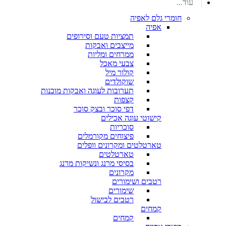
עוד...
חומרי גלם לאפיה
אפיה
תמציות טעם וסירופים
מייצבים ואבקות
ממרחים ומליות
צבעי מאכל
קולור מיל
שוקולדים
תערובות לעוגה ואבקות מוכנות
קצפות
דפי סוכר ובצק סוכר
קישוטי עוגה אכילים
סוכריות
פיצוחים מקורמלים
טארטלטים ומקרונים וופלים
טארטלטים
בסיסי מרנג ונשיקות מרנג
מקרונים
רטבים ושימורים
שימורים
רטבים לבישול
קמחים
קמחים