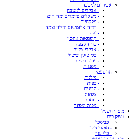
אביזרים למטבח
- אביזרים למטבח
- משקלים טיימרים ומדי חום
- מלקחיים
- רדידי אלומיניום וניילון נצמד
- נפה
- קופסאות אחסון
- כדי הקצפה
- אביזרי צלייה
- כלי טיגון ובישול
- פורס ביצים
- מסננות
חד פעמי
- מזלגות
- כפות
- סכינים
- צלחות
- כוסות
- מפות ומפיות
מוצרי חשמל
משק בית
- כביסכל
- חומרי ניקוי
- כלי עזר
ציוד פצריה ופסטה