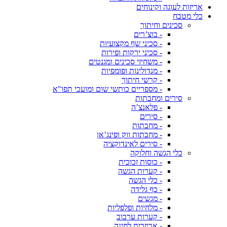
אריזות לעוגה וקינוחים
כלי מטבח
סכינים וחיתוך
- בוצ’רים
- סכיני שף מקצועיות
- סכיני ירקות ופירות
- משחיזי סכינים ומגנטים
- מנדולינות ופומפיות
- קרשי חיתוך
- מספריים כותשי שום ומועכי תפו"א
סירים ומחבתות
- פלאנצ’ה
- סירים
- מחבתות
- מחבתות ווק ופינג’אן
- סירים לאינדוקציה
כלי הגשה וחלוקה
- כוסות זכוכית
- קערות הגשה
- כלי הגשה
- כף גלידה
- מגשים
- מלחיות ופלפליות
- קערות ערבוב
- אביזרים לחינה