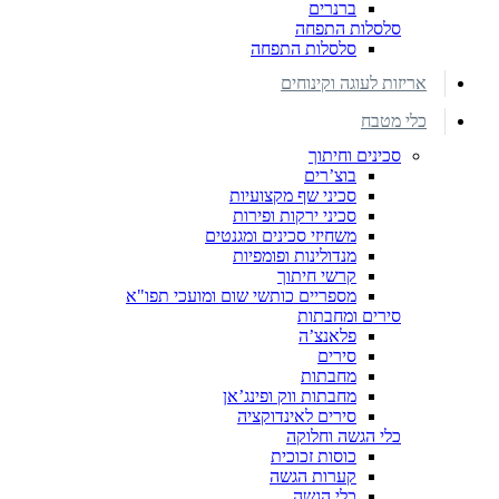
ברנרים
סלסלות התפחה
סלסלות התפחה
אריזות לעוגה וקינוחים
כלי מטבח
סכינים וחיתוך
בוצ’רים
סכיני שף מקצועיות
סכיני ירקות ופירות
משחיזי סכינים ומגנטים
מנדולינות ופומפיות
קרשי חיתוך
מספריים כותשי שום ומועכי תפו"א
סירים ומחבתות
פלאנצ’ה
סירים
מחבתות
מחבתות ווק ופינג’אן
סירים לאינדוקציה
כלי הגשה וחלוקה
כוסות זכוכית
קערות הגשה
כלי הגשה