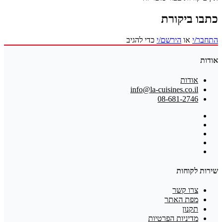
כתבו ביקורת
התחבר/י
או
הירשם/י
כדי להגיב
אודות
אודות
info@la-cuisines.co.il
08-681-2746
שירות לקוחות
צרו קשר
מפת האתר
תקנון
מדיניות הפרטיות