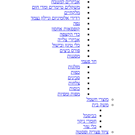
אביזרים למטבח
משקלים טיימרים ומדי חום
מלקחיים
רדידי אלומיניום וניילון נצמד
נפה
קופסאות אחסון
כדי הקצפה
אביזרי צלייה
כלי טיגון ובישול
פורס ביצים
מסננות
חד פעמי
מזלגות
כפות
סכינים
צלחות
כוסות
מפות ומפיות
מוצרי חשמל
משק בית
כביסכל
חומרי ניקוי
כלי עזר
ציוד פצריה ופסטה