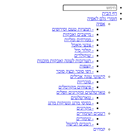
דף הבית
חומרי גלם לאפיה
אפיה
- תמציות טעם וסירופים
- מייצבים ואבקות
- ממרחים ומליות
- צבעי מאכל
- קולור מיל
- שוקולדים
- תערובות לעוגה ואבקות מוכנות
- קצפות
- דפי סוכר ובצק סוכר
קישוטי עוגה אכילים
- סוכריות
- פיצוחים מקורמלים
טארטלטים ומקרונים וופלים
- טארטלטים
- בסיסי מרנג ונשיקות מרנג
- מקרונים
רטבים ושימורים
- שימורים
- רטבים לבישול
קמחים