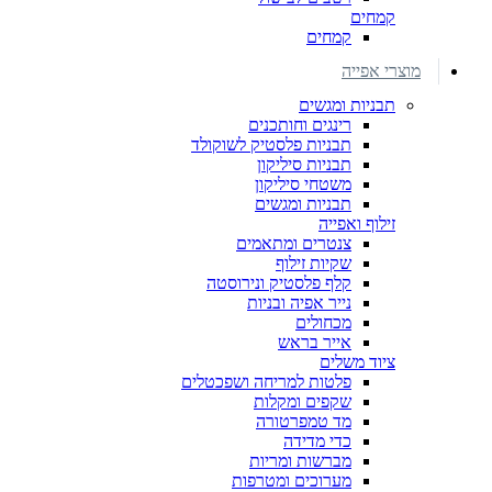
קמחים
קמחים
מוצרי אפייה
תבניות ומגשים
רינגים וחותכנים
תבניות פלסטיק לשוקולד
תבניות סיליקון
משטחי סיליקון
תבניות ומגשים
זילוף ואפייה
צנטרים ומתאמים
שקיות זילוף
קלף פלסטיק ונירוסטה
נייר אפיה ובניות
מכחולים
אייר בראש
ציוד משלים
פלטות למריחה ושפכטלים
שקפים ומקלות
מד טמפרטורה
כדי מדידה
מברשות ומריות
מערוכים ומטרפות