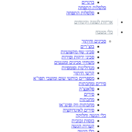
ברנרים
סלסלות התפחה
סלסלות התפחה
אריזות לעוגה וקינוחים
כלי מטבח
סכינים וחיתוך
בוצ’רים
סכיני שף מקצועיות
סכיני ירקות ופירות
משחיזי סכינים ומגנטים
מנדולינות ופומפיות
קרשי חיתוך
מספריים כותשי שום ומועכי תפו"א
סירים ומחבתות
פלאנצ’ה
סירים
מחבתות
מחבתות ווק ופינג’אן
סירים לאינדוקציה
כלי הגשה וחלוקה
כוסות זכוכית
קערות הגשה
כלי הגשה