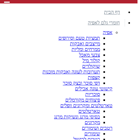
דף הבית
חומרי גלם לאפיה
אפיה
תמציות טעם וסירופים
מייצבים ואבקות
ממרחים ומליות
צבעי מאכל
קולור מיל
שוקולדים
תערובות לעוגה ואבקות מוכנות
קצפות
דפי סוכר ובצק סוכר
קישוטי עוגה אכילים
סוכריות
פיצוחים מקורמלים
טארטלטים ומקרונים וופלים
טארטלטים
בסיסי מרנג ונשיקות מרנג
מקרונים
רטבים ושימורים
שימורים
רטבים לבישול