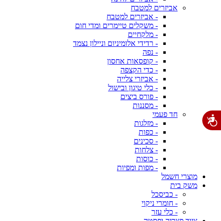
אביזרים למטבח
- אביזרים למטבח
- משקלים טיימרים ומדי חום
- מלקחיים
- רדידי אלומיניום וניילון נצמד
- נפה
- קופסאות אחסון
- כדי הקצפה
- אביזרי צלייה
- כלי טיגון ובישול
- פורס ביצים
- מסננות
חד פעמי
- מזלגות
- כפות
- סכינים
- צלחות
- כוסות
- מפות ומפיות
מוצרי חשמל
משק בית
- כביסכל
- חומרי ניקוי
- כלי עזר
ציוד פצריה ופסטה