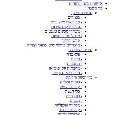
אריזות לעוגה וקינוחים
כלי מטבח
סכינים וחיתוך
- בוצ’רים
- סכיני שף מקצועיות
- סכיני ירקות ופירות
- משחיזי סכינים ומגנטים
- מנדולינות ופומפיות
- קרשי חיתוך
- מספריים כותשי שום ומועכי תפו"א
סירים ומחבתות
- פלאנצ’ה
- סירים
- מחבתות
- מחבתות ווק ופינג’אן
- סירים לאינדוקציה
כלי הגשה וחלוקה
- כוסות זכוכית
- קערות הגשה
- כלי הגשה
- כף גלידה
- מגשים
- מלחיות ופלפליות
- קערות ערבוב
- אביזרים לחינה