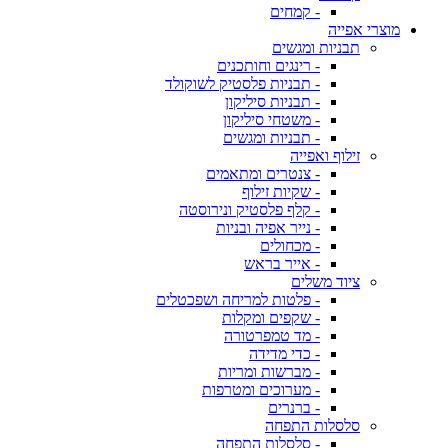
- קמחים
מוצרי אפייה
תבניות ומגשים
- רינגים וחותכנים
- תבניות פלסטיק לשוקולד
- תבניות סיליקון
- משטחי סיליקון
- תבניות ומגשים
זילוף ואפייה
- צנטרים ומתאמים
- שקיות זילוף
- קלף פלסטיק ונירוסטה
- נייר אפיה ובניות
- מכחולים
- אייר בראש
ציוד משלים
- פלטות למריחה ושפכטלים
- שקפים ומקלות
- מד טמפרטורה
- כדי מדידה
- מברשות ומריות
- מערוכים ומטרפות
- ברנרים
סלסלות התפחה
- סלסלות התפחה