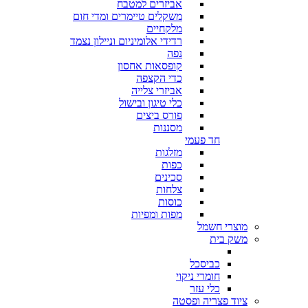
אביזרים למטבח
משקלים טיימרים ומדי חום
מלקחיים
רדידי אלומיניום וניילון נצמד
נפה
קופסאות אחסון
כדי הקצפה
אביזרי צלייה
כלי טיגון ובישול
פורס ביצים
מסננות
חד פעמי
מזלגות
כפות
סכינים
צלחות
כוסות
מפות ומפיות
מוצרי חשמל
משק בית
כביסכל
חומרי ניקוי
כלי עזר
ציוד פצריה ופסטה