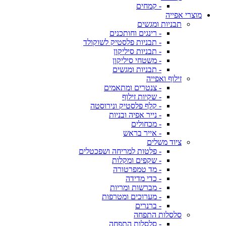
- קמחים
מוצרי אפייה
תבניות ומגשים
- רינגים וחותכנים
- תבניות פלסטיק לשוקולד
- תבניות סיליקון
- משטחי סיליקון
- תבניות ומגשים
זילוף ואפייה
- צנטרים ומתאמים
- שקיות זילוף
- קלף פלסטיק ונירוסטה
- נייר אפיה ובניות
- מכחולים
- אייר בראש
ציוד משלים
- פלטות למריחה ושפכטלים
- שקפים ומקלות
- מד טמפרטורה
- כדי מדידה
- מברשות ומריות
- מערוכים ומטרפות
- ברנרים
סלסלות התפחה
- סלסלות התפחה