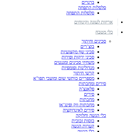
ברנרים
סלסלות התפחה
סלסלות התפחה
אריזות לעוגה וקינוחים
כלי מטבח
סכינים וחיתוך
בוצ’רים
סכיני שף מקצועיות
סכיני ירקות ופירות
משחיזי סכינים ומגנטים
מנדולינות ופומפיות
קרשי חיתוך
מספריים כותשי שום ומועכי תפו"א
סירים ומחבתות
פלאנצ’ה
סירים
מחבתות
מחבתות ווק ופינג’אן
סירים לאינדוקציה
כלי הגשה וחלוקה
כוסות זכוכית
קערות הגשה
כלי הגשה