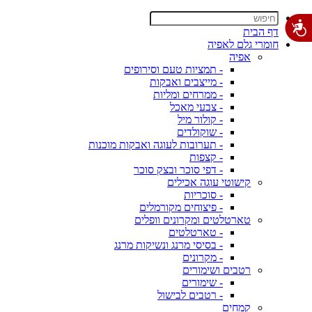
דף הבית
חומרי גלם לאפיה
אפיה
- תמציות טעם וסירופים
- מייצבים ואבקות
- ממרחים ומליות
- צבעי מאכל
- קולור מיל
- שוקולדים
- תערובות לעוגה ואבקות מוכנות
- קצפות
- דפי סוכר ובצק סוכר
קישוטי עוגה אכילים
- סוכריות
- פיצוחים מקורמלים
טארטלטים ומקרונים וופלים
- טארטלטים
- בסיסי מרנג ונשיקות מרנג
- מקרונים
רטבים ושימורים
- שימורים
- רטבים לבישול
קמחים