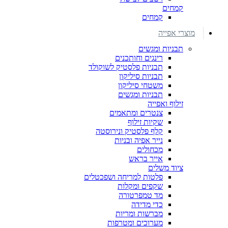
קמחים
קמחים
מוצרי אפייה
תבניות ומגשים
רינגים וחותכנים
תבניות פלסטיק לשוקולד
תבניות סיליקון
משטחי סיליקון
תבניות ומגשים
זילוף ואפייה
צנטרים ומתאמים
שקיות זילוף
קלף פלסטיק ונירוסטה
נייר אפיה ובניות
מכחולים
אייר בראש
ציוד משלים
פלטות למריחה ושפכטלים
שקפים ומקלות
מד טמפרטורה
כדי מדידה
מברשות ומריות
מערוכים ומטרפות