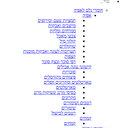
עוד...
חומרי גלם לאפיה
אפיה
תמציות טעם וסירופים
מייצבים ואבקות
ממרחים ומליות
צבעי מאכל
קולור מיל
שוקולדים
תערובות לעוגה ואבקות מוכנות
קצפות
דפי סוכר ובצק סוכר
קישוטי עוגה אכילים
סוכריות
פיצוחים מקורמלים
טארטלטים ומקרונים וופלים
טארטלטים
בסיסי מרנג ונשיקות מרנג
מקרונים
רטבים ושימורים
שימורים
רטבים לבישול
קמחים
קמחים