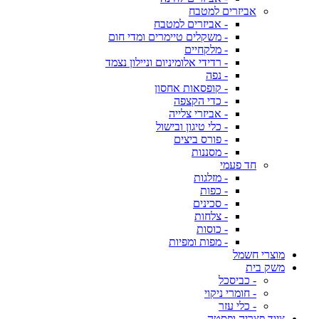
אביזרים למטבח
- אביזרים למטבח
- משקלים טיימרים ומדי חום
- מלקחיים
- רדידי אלומיניום וניילון נצמד
- נפה
- קופסאות אחסון
- כדי הקצפה
- אביזרי צלייה
- כלי טיגון ובישול
- פורס ביצים
- מסננות
חד פעמי
- מזלגות
- כפות
- סכינים
- צלחות
- כוסות
- מפות ומפיות
מוצרי חשמל
משק בית
- כביסכל
- חומרי ניקוי
- כלי עזר
ציוד פצריה ופסטה