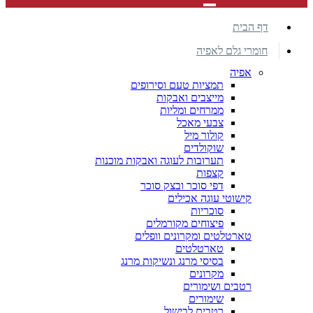
דף הבית
חומרי גלם לאפיה
אפיה
תמציות טעם וסירופים
מייצבים ואבקות
ממרחים ומליות
צבעי מאכל
קולור מיל
שוקולדים
תערובות לעוגה ואבקות מוכנות
קצפות
דפי סוכר ובצק סוכר
קישוטי עוגה אכילים
סוכריות
פיצוחים מקורמלים
טארטלטים ומקרונים וופלים
טארטלטים
בסיסי מרנג ונשיקות מרנג
מקרונים
רטבים ושימורים
שימורים
רטבים לבישול