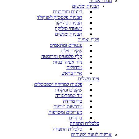
מוצרי אפייה
תבניות ומגשים
רינגים וחותכנים
תבניות פלסטיק לשוקולד
תבניות סיליקון
משטחי סיליקון
תבניות ומגשים
זילוף ואפייה
צנטרים ומתאמים
שקיות זילוף
קלף פלסטיק ונירוסטה
נייר אפיה ובניות
מכחולים
אייר בראש
ציוד משלים
פלטות למריחה ושפכטלים
שקפים ומקלות
מד טמפרטורה
כדי מדידה
מברשות ומריות
מערוכים ומטרפות
ברנרים
סלסלות התפחה
סלסלות התפחה
אריזות לעוגה וקינוחים