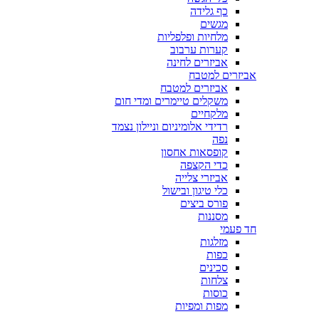
כף גלידה
מגשים
מלחיות ופלפליות
קערות ערבוב
אביזרים לחינה
אביזרים למטבח
אביזרים למטבח
משקלים טיימרים ומדי חום
מלקחיים
רדידי אלומיניום וניילון נצמד
נפה
קופסאות אחסון
כדי הקצפה
אביזרי צלייה
כלי טיגון ובישול
פורס ביצים
מסננות
חד פעמי
מזלגות
כפות
סכינים
צלחות
כוסות
מפות ומפיות