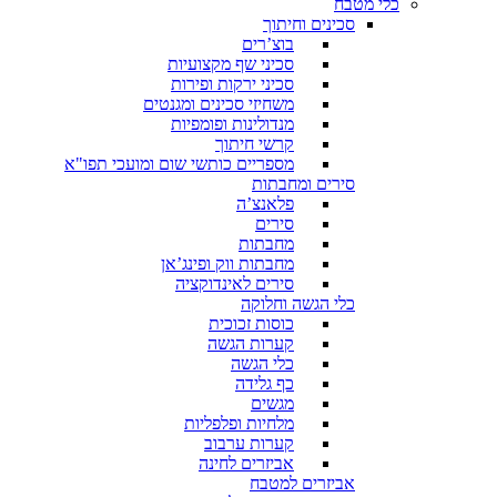
כלי מטבח
סכינים וחיתוך
בוצ’רים
סכיני שף מקצועיות
סכיני ירקות ופירות
משחיזי סכינים ומגנטים
מנדולינות ופומפיות
קרשי חיתוך
מספריים כותשי שום ומועכי תפו"א
סירים ומחבתות
פלאנצ’ה
סירים
מחבתות
מחבתות ווק ופינג’אן
סירים לאינדוקציה
כלי הגשה וחלוקה
כוסות זכוכית
קערות הגשה
כלי הגשה
כף גלידה
מגשים
מלחיות ופלפליות
קערות ערבוב
אביזרים לחינה
אביזרים למטבח