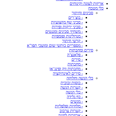
אריזות לעוגה וקינוחים
כלי מטבח
סכינים וחיתוך
- בוצ’רים
- סכיני שף מקצועיות
- סכיני ירקות ופירות
- משחיזי סכינים ומגנטים
- מנדולינות ופומפיות
- קרשי חיתוך
- מספריים כותשי שום ומועכי תפו"א
סירים ומחבתות
- פלאנצ’ה
- סירים
- מחבתות
- מחבתות ווק ופינג’אן
- סירים לאינדוקציה
כלי הגשה וחלוקה
- כוסות זכוכית
- קערות הגשה
- כלי הגשה
- כף גלידה
- מגשים
- מלחיות ופלפליות
- קערות ערבוב
- אביזרים לחינה