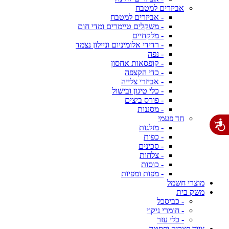
אביזרים למטבח
- אביזרים למטבח
- משקלים טיימרים ומדי חום
- מלקחיים
- רדידי אלומיניום וניילון נצמד
- נפה
- קופסאות אחסון
- כדי הקצפה
- אביזרי צלייה
- כלי טיגון ובישול
- פורס ביצים
- מסננות
חד פעמי
- מזלגות
- כפות
- סכינים
- צלחות
- כוסות
- מפות ומפיות
מוצרי חשמל
משק בית
- כביסכל
- חומרי ניקוי
- כלי עזר
ציוד פצריה ופסטה