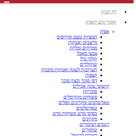
דף הבית
חומרי גלם לאפיה
אפיה
תמציות טעם וסירופים
מייצבים ואבקות
ממרחים ומליות
צבעי מאכל
קולור מיל
שוקולדים
תערובות לעוגה ואבקות מוכנות
קצפות
דפי סוכר ובצק סוכר
קישוטי עוגה אכילים
סוכריות
פיצוחים מקורמלים
טארטלטים ומקרונים וופלים
טארטלטים
בסיסי מרנג ונשיקות מרנג
מקרונים
רטבים ושימורים
שימורים
רטבים לבישול