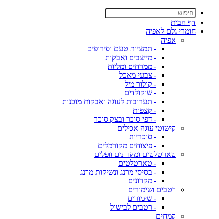
דף הבית
חומרי גלם לאפיה
אפיה
- תמציות טעם וסירופים
- מייצבים ואבקות
- ממרחים ומליות
- צבעי מאכל
- קולור מיל
- שוקולדים
- תערובות לעוגה ואבקות מוכנות
- קצפות
- דפי סוכר ובצק סוכר
קישוטי עוגה אכילים
- סוכריות
- פיצוחים מקורמלים
טארטלטים ומקרונים וופלים
- טארטלטים
- בסיסי מרנג ונשיקות מרנג
- מקרונים
רטבים ושימורים
- שימורים
- רטבים לבישול
קמחים