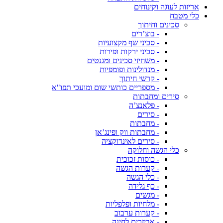
אריזות לעוגה וקינוחים
כלי מטבח
סכינים וחיתוך
- בוצ’רים
- סכיני שף מקצועיות
- סכיני ירקות ופירות
- משחיזי סכינים ומגנטים
- מנדולינות ופומפיות
- קרשי חיתוך
- מספריים כותשי שום ומועכי תפו"א
סירים ומחבתות
- פלאנצ’ה
- סירים
- מחבתות
- מחבתות ווק ופינג’אן
- סירים לאינדוקציה
כלי הגשה וחלוקה
- כוסות זכוכית
- קערות הגשה
- כלי הגשה
- כף גלידה
- מגשים
- מלחיות ופלפליות
- קערות ערבוב
- אביזרים לחינה