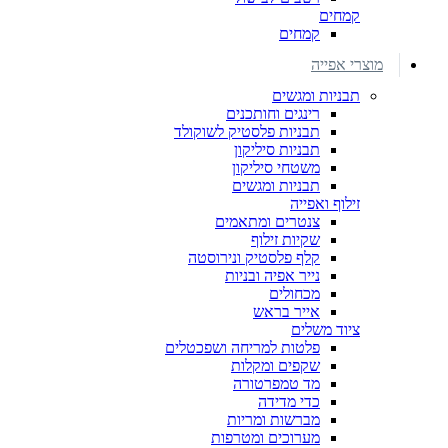
קמחים
קמחים
מוצרי אפייה
תבניות ומגשים
רינגים וחותכנים
תבניות פלסטיק לשוקולד
תבניות סיליקון
משטחי סיליקון
תבניות ומגשים
זילוף ואפייה
צנטרים ומתאמים
שקיות זילוף
קלף פלסטיק ונירוסטה
נייר אפיה ובניות
מכחולים
אייר בראש
ציוד משלים
פלטות למריחה ושפכטלים
שקפים ומקלות
מד טמפרטורה
כדי מדידה
מברשות ומריות
מערוכים ומטרפות