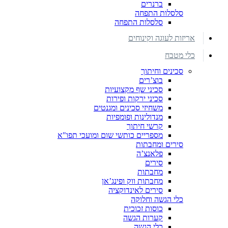
ברנרים
סלסלות התפחה
סלסלות התפחה
אריזות לעוגה וקינוחים
כלי מטבח
סכינים וחיתוך
בוצ’רים
סכיני שף מקצועיות
סכיני ירקות ופירות
משחיזי סכינים ומגנטים
מנדולינות ופומפיות
קרשי חיתוך
מספריים כותשי שום ומועכי תפו"א
סירים ומחבתות
פלאנצ’ה
סירים
מחבתות
מחבתות ווק ופינג’אן
סירים לאינדוקציה
כלי הגשה וחלוקה
כוסות זכוכית
קערות הגשה
כלי הגשה