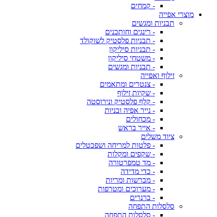
- קמחים
מוצרי אפייה
תבניות ומגשים
- רינגים וחותכנים
- תבניות פלסטיק לשוקולד
- תבניות סיליקון
- משטחי סיליקון
- תבניות ומגשים
זילוף ואפייה
- צנטרים ומתאמים
- שקיות זילוף
- קלף פלסטיק ונירוסטה
- נייר אפיה ובניות
- מכחולים
- אייר בראש
ציוד משלים
- פלטות למריחה ושפכטלים
- שקפים ומקלות
- מד טמפרטורה
- כדי מדידה
- מברשות ומריות
- מערוכים ומטרפות
- ברנרים
סלסלות התפחה
- סלסלות התפחה