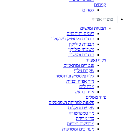
קמחים
קמחים
מוצרי אפייה
תבניות ומגשים
רינגים וחותכנים
תבניות פלסטיק לשוקולד
תבניות סיליקון
משטחי סיליקון
תבניות ומגשים
זילוף ואפייה
צנטרים ומתאמים
שקיות זילוף
קלף פלסטיק ונירוסטה
נייר אפיה ובניות
מכחולים
אייר בראש
ציוד משלים
פלטות למריחה ושפכטלים
שקפים ומקלות
מד טמפרטורה
כדי מדידה
מברשות ומריות
מערוכים ומטרפות