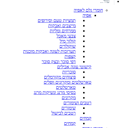
עוד...
חומרי גלם לאפיה
אפיה
תמציות טעם וסירופים
מייצבים ואבקות
ממרחים ומליות
צבעי מאכל
קולור מיל
שוקולדים
תערובות לעוגה ואבקות מוכנות
קצפות
דפי סוכר ובצק סוכר
קישוטי עוגה אכילים
סוכריות
פיצוחים מקורמלים
טארטלטים ומקרונים וופלים
טארטלטים
בסיסי מרנג ונשיקות מרנג
מקרונים
רטבים ושימורים
שימורים
רטבים לבישול
קמחים
קמחים