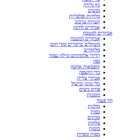
כף גלידה
מגשים
מלחיות ופלפליות
קערות ערבוב
אביזרים לחינה
אביזרים למטבח
אביזרים למטבח
משקלים טיימרים ומדי חום
מלקחיים
רדידי אלומיניום וניילון נצמד
נפה
קופסאות אחסון
כדי הקצפה
אביזרי צלייה
כלי טיגון ובישול
פורס ביצים
מסננות
חד פעמי
מזלגות
כפות
סכינים
צלחות
כוסות
מפות ומפיות