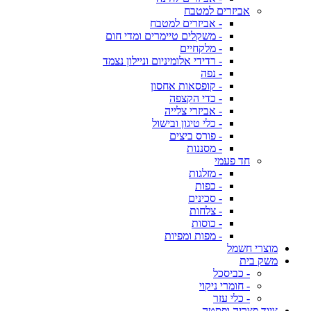
אביזרים למטבח
- אביזרים למטבח
- משקלים טיימרים ומדי חום
- מלקחיים
- רדידי אלומיניום וניילון נצמד
- נפה
- קופסאות אחסון
- כדי הקצפה
- אביזרי צלייה
- כלי טיגון ובישול
- פורס ביצים
- מסננות
חד פעמי
- מזלגות
- כפות
- סכינים
- צלחות
- כוסות
- מפות ומפיות
מוצרי חשמל
משק בית
- כביסכל
- חומרי ניקוי
- כלי עזר
ציוד פצריה ופסטה