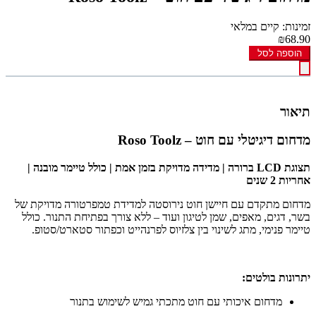
זמינות: קיים במלאי
₪68.90
הוספה לסל
תיאור
מדחום דיגיטלי עם חוט – Roso Toolz
תצוגת LCD ברורה | מדידה מדויקת בזמן אמת | כולל טיימר מובנה |
אחריות 2 שנים
מדחום מתקדם עם חיישן חוט נירוסטה למדידת טמפרטורה מדויקת של
בשר, דגים, מאפים, שמן לטיגון ועוד – ללא צורך בפתיחת התנור. כולל
טיימר פנימי, מתג לשינוי בין צלזיוס לפרנהייט וכפתור סטארט/סטופ.
יתרונות בולטים:
מדחום איכותי עם חוט מתכתי גמיש לשימוש בתנור