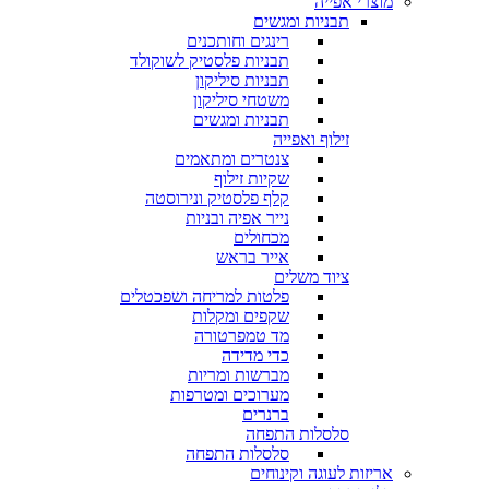
מוצרי אפייה
תבניות ומגשים
רינגים וחותכנים
תבניות פלסטיק לשוקולד
תבניות סיליקון
משטחי סיליקון
תבניות ומגשים
זילוף ואפייה
צנטרים ומתאמים
שקיות זילוף
קלף פלסטיק ונירוסטה
נייר אפיה ובניות
מכחולים
אייר בראש
ציוד משלים
פלטות למריחה ושפכטלים
שקפים ומקלות
מד טמפרטורה
כדי מדידה
מברשות ומריות
מערוכים ומטרפות
ברנרים
סלסלות התפחה
סלסלות התפחה
אריזות לעוגה וקינוחים