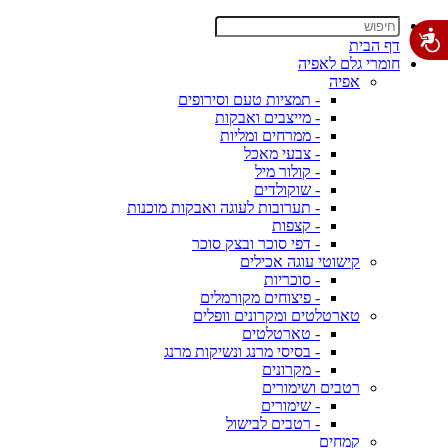
דף הבית
חומרי גלם לאפיה
אפיה
- תמציות טעם וסירופים
- מייצבים ואבקות
- ממרחים ומליות
- צבעי מאכל
- קולור מיל
- שוקולדים
- תערובות לעוגה ואבקות מוכנות
- קצפות
- דפי סוכר ובצק סוכר
קישוטי עוגה אכילים
- סוכריות
- פיצוחים מקורמלים
טארטלטים ומקרונים וופלים
- טארטלטים
- בסיסי מרנג ונשיקות מרנג
- מקרונים
רטבים ושימורים
- שימורים
- רטבים לבישול
קמחים