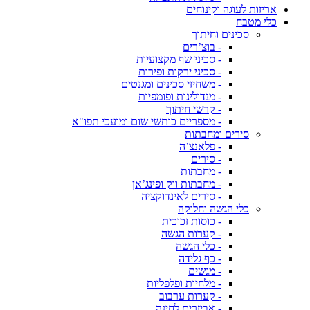
אריזות לעוגה וקינוחים
כלי מטבח
סכינים וחיתוך
- בוצ’רים
- סכיני שף מקצועיות
- סכיני ירקות ופירות
- משחיזי סכינים ומגנטים
- מנדולינות ופומפיות
- קרשי חיתוך
- מספריים כותשי שום ומועכי תפו"א
סירים ומחבתות
- פלאנצ’ה
- סירים
- מחבתות
- מחבתות ווק ופינג’אן
- סירים לאינדוקציה
כלי הגשה וחלוקה
- כוסות זכוכית
- קערות הגשה
- כלי הגשה
- כף גלידה
- מגשים
- מלחיות ופלפליות
- קערות ערבוב
- אביזרים לחינה