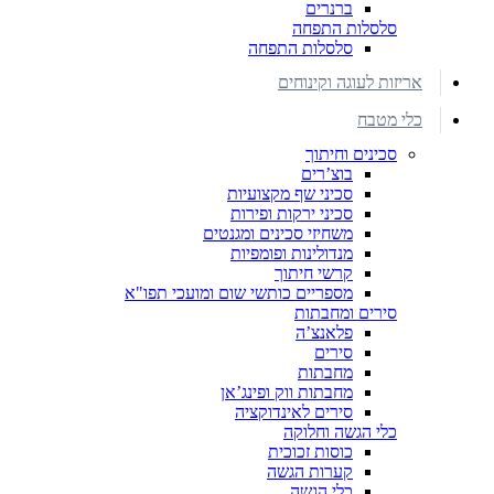
ברנרים
סלסלות התפחה
סלסלות התפחה
אריזות לעוגה וקינוחים
כלי מטבח
סכינים וחיתוך
בוצ’רים
סכיני שף מקצועיות
סכיני ירקות ופירות
משחיזי סכינים ומגנטים
מנדולינות ופומפיות
קרשי חיתוך
מספריים כותשי שום ומועכי תפו"א
סירים ומחבתות
פלאנצ’ה
סירים
מחבתות
מחבתות ווק ופינג’אן
סירים לאינדוקציה
כלי הגשה וחלוקה
כוסות זכוכית
קערות הגשה
כלי הגשה