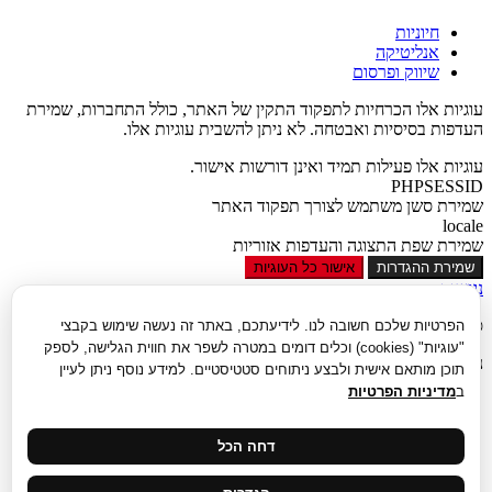
חיוניות
אנליטיקה
שיווק ופרסום
עוגיות אלו הכרחיות לתפקוד התקין של האתר, כולל התחברות, שמירת
העדפות בסיסיות ואבטחה. לא ניתן להשבית עוגיות אלו.
עוגיות אלו פעילות תמיד ואינן דורשות אישור.
PHPSESSID
שמירת סשן משתמש לצורך תפקוד האתר
locale
שמירת שפת התצוגה והעדפות אזוריות
שמירת ההגדרות
אישור כל העוגיות
נגישות
סגור
הפרטיות שלכם חשובה לנו. לידיעתכם, באתר זה נעשה שימוש בקבצי
"עוגיות" (cookies) וכלים דומים במטרה לשפר את חווית הגלישה, לספק
נגישות
תוכן מותאם אישית ולבצע ניתוחים סטטיסטיים. למידע נוסף ניתן לעיין
ב
מדיניות הפרטיות
הגדל טקסט
הקטן טקסט
גווני אפור
דחה הכל
נגודיות גבוהה
ניגודיות הפוכה