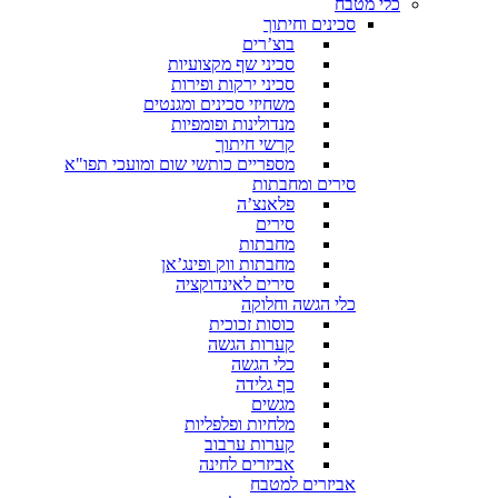
כלי מטבח
סכינים וחיתוך
בוצ’רים
סכיני שף מקצועיות
סכיני ירקות ופירות
משחיזי סכינים ומגנטים
מנדולינות ופומפיות
קרשי חיתוך
מספריים כותשי שום ומועכי תפו"א
סירים ומחבתות
פלאנצ’ה
סירים
מחבתות
מחבתות ווק ופינג’אן
סירים לאינדוקציה
כלי הגשה וחלוקה
כוסות זכוכית
קערות הגשה
כלי הגשה
כף גלידה
מגשים
מלחיות ופלפליות
קערות ערבוב
אביזרים לחינה
אביזרים למטבח