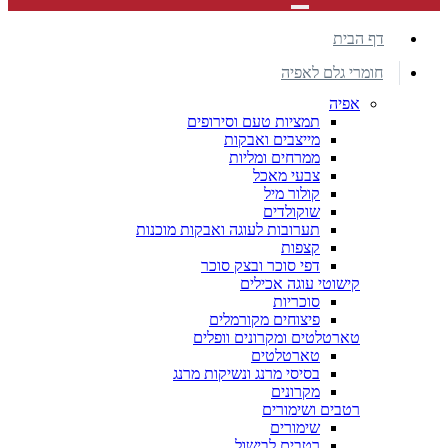
דף הבית
חומרי גלם לאפיה
אפיה
תמציות טעם וסירופים
מייצבים ואבקות
ממרחים ומליות
צבעי מאכל
קולור מיל
שוקולדים
תערובות לעוגה ואבקות מוכנות
קצפות
דפי סוכר ובצק סוכר
קישוטי עוגה אכילים
סוכריות
פיצוחים מקורמלים
טארטלטים ומקרונים וופלים
טארטלטים
בסיסי מרנג ונשיקות מרנג
מקרונים
רטבים ושימורים
שימורים
רטבים לבישול