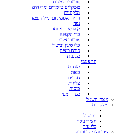
אביזרים למטבח
משקלים טיימרים ומדי חום
מלקחיים
רדידי אלומיניום וניילון נצמד
נפה
קופסאות אחסון
כדי הקצפה
אביזרי צלייה
כלי טיגון ובישול
פורס ביצים
מסננות
חד פעמי
מזלגות
כפות
סכינים
צלחות
כוסות
מפות ומפיות
מוצרי חשמל
משק בית
כביסכל
חומרי ניקוי
כלי עזר
ציוד פצריה ופסטה