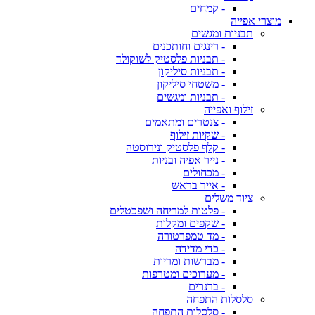
- קמחים
מוצרי אפייה
תבניות ומגשים
- רינגים וחותכנים
- תבניות פלסטיק לשוקולד
- תבניות סיליקון
- משטחי סיליקון
- תבניות ומגשים
זילוף ואפייה
- צנטרים ומתאמים
- שקיות זילוף
- קלף פלסטיק ונירוסטה
- נייר אפיה ובניות
- מכחולים
- אייר בראש
ציוד משלים
- פלטות למריחה ושפכטלים
- שקפים ומקלות
- מד טמפרטורה
- כדי מדידה
- מברשות ומריות
- מערוכים ומטרפות
- ברנרים
סלסלות התפחה
- סלסלות התפחה