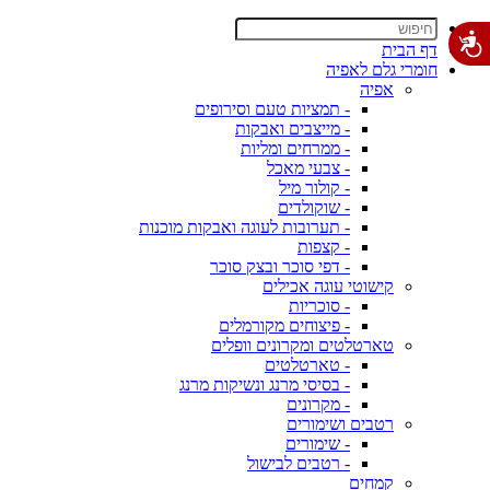
דף הבית
חומרי גלם לאפיה
אפיה
- תמציות טעם וסירופים
- מייצבים ואבקות
- ממרחים ומליות
- צבעי מאכל
- קולור מיל
- שוקולדים
- תערובות לעוגה ואבקות מוכנות
- קצפות
- דפי סוכר ובצק סוכר
קישוטי עוגה אכילים
- סוכריות
- פיצוחים מקורמלים
טארטלטים ומקרונים וופלים
- טארטלטים
- בסיסי מרנג ונשיקות מרנג
- מקרונים
רטבים ושימורים
- שימורים
- רטבים לבישול
קמחים