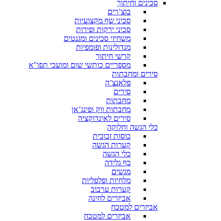
סכינים וחיתוך
בוצ’רים
סכיני שף מקצועיות
סכיני ירקות ופירות
משחיזי סכינים ומגנטים
מנדולינות ופומפיות
קרשי חיתוך
מספריים כותשי שום ומועכי תפו"א
סירים ומחבתות
פלאנצ’ה
סירים
מחבתות
מחבתות ווק ופינג’אן
סירים לאינדוקציה
כלי הגשה וחלוקה
כוסות זכוכית
קערות הגשה
כלי הגשה
כף גלידה
מגשים
מלחיות ופלפליות
קערות ערבוב
אביזרים לחינה
אביזרים למטבח
אביזרים למטבח