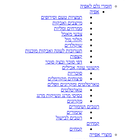
חומרי גלם לאפיה
אפיה
תמציות טעם וסירופים
מייצבים ואבקות
ממרחים ומליות
צבעי מאכל
קולור מיל
שוקולדים
תערובות לעוגה ואבקות מוכנות
קצפות
דפי סוכר ובצק סוכר
קישוטי עוגה אכילים
סוכריות
פיצוחים מקורמלים
טארטלטים ומקרונים וופלים
טארטלטים
בסיסי מרנג ונשיקות מרנג
מקרונים
רטבים ושימורים
שימורים
רטבים לבישול
קמחים
קמחים
מוצרי אפייה