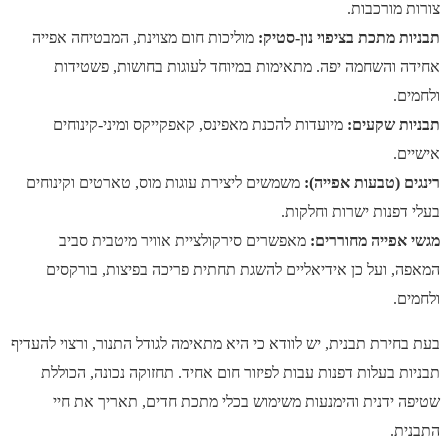
צורות מורכבות.
תבניות מתכת בציפוי נון-סטיק:
מוליכות חום מצוינת, המבטיחה אפייה
אחידה והשחמה יפה. מתאימות במיוחד לעוגות בחושות, פשטידות
ולחמים.
תבניות שקעים:
מיועדות להכנת מאפינס, קאפקייקס ומיני-קינוחים
אישיים.
רינגים (טבעות אפייה):
משמשים ליצירת עוגות מוס, טארטים וקינוחים
בעלי דפנות ישרות וחלקות.
מגשי אפייה מחוררים:
מאפשרים סירקולציית אוויר מיטבית סביב
המאפה, ועל כן אידיאליים להשגת תחתית פריכה בפיצות, בורקסים
ולחמים.
בעת בחירת תבנית, יש לוודא כי היא מתאימה לגודל התנור, ורצוי להעדיף
תבניות בעלות דפנות עבות לפיזור חום אחיד. תחזוקה נכונה, הכוללת
שטיפה ידנית והימנעות משימוש בכלי מתכת חדים, תאריך את חיי
התבנית.