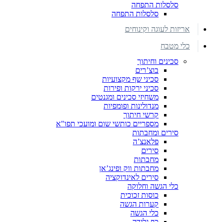
סלסלות התפחה
סלסלות התפחה
אריזות לעוגה וקינוחים
כלי מטבח
סכינים וחיתוך
בוצ’רים
סכיני שף מקצועיות
סכיני ירקות ופירות
משחיזי סכינים ומגנטים
מנדולינות ופומפיות
קרשי חיתוך
מספריים כותשי שום ומועכי תפו"א
סירים ומחבתות
פלאנצ’ה
סירים
מחבתות
מחבתות ווק ופינג’אן
סירים לאינדוקציה
כלי הגשה וחלוקה
כוסות זכוכית
קערות הגשה
כלי הגשה
כף גלידה