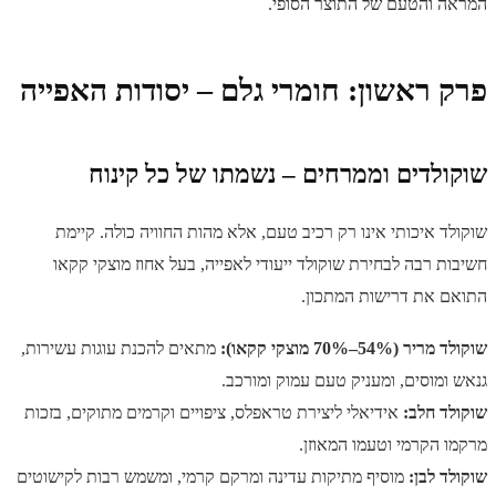
המראה והטעם של התוצר הסופי.
פרק ראשון: חומרי גלם – יסודות האפייה
שוקולדים וממרחים – נשמתו של כל קינוח
שוקולד איכותי אינו רק רכיב טעם, אלא מהות החוויה כולה. קיימת
חשיבות רבה לבחירת שוקולד ייעודי לאפייה, בעל אחוז מוצקי קקאו
התואם את דרישות המתכון.
שוקולד מריר (54%–70% מוצקי קקאו):
מתאים להכנת עוגות עשירות,
גנאש ומוסים, ומעניק טעם עמוק ומורכב.
שוקולד חלב:
אידיאלי ליצירת טראפלס, ציפויים וקרמים מתוקים, בזכות
מרקמו הקרמי וטעמו המאוזן.
שוקולד לבן:
מוסיף מתיקות עדינה ומרקם קרמי, ומשמש רבות לקישוטים