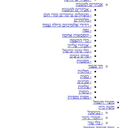
אביזרים למטבח
- אביזרים למטבח
- משקלים טיימרים ומדי חום
- מלקחיים
- רדידי אלומיניום וניילון נצמד
- נפה
- קופסאות אחסון
- כדי הקצפה
- אביזרי צלייה
- כלי טיגון ובישול
- פורס ביצים
- מסננות
חד פעמי
- מזלגות
- כפות
- סכינים
- צלחות
- כוסות
- מפות ומפיות
מוצרי חשמל
משק בית
- כביסכל
- חומרי ניקוי
- כלי עזר
ציוד פצריה ופסטה