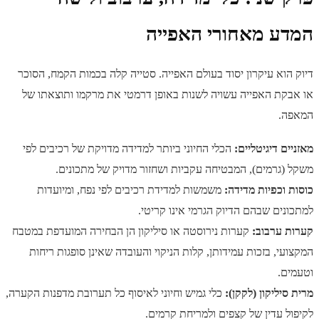
המדע מאחורי האפייה
דיוק הוא עיקרון יסוד בעולם האפייה. סטייה קלה בכמות הקמח, הסוכר
או אבקת האפייה עשויה לשנות באופן דרמטי את מרקמו ותוצאתו של
המאפה.
מאזניים דיגיטליים:
הכלי החיוני ביותר למדידה מדויקת של רכיבים לפי
משקל (גרמים), המבטיחה עקביות ושחזור מדויק של מתכונים.
כוסות וכפיות מדידה:
משמשות למדידת רכיבים לפי נפח, ומיועדות
למתכונים שבהם הדיוק הגרמי אינו קריטי.
קערות ערבוב:
קערות נירוסטה או סיליקון הן הבחירה המועדפת במטבח
המקצועי, בזכות עמידותן, קלות הניקוי והעובדה שאינן סופגות ריחות
וטעמים.
מרית סיליקון (לקקן):
כלי גמיש וחיוני לאיסוף כל תערובת מדפנות הקערה,
לקיפול עדין של קצפים ולמריחת קרמים.