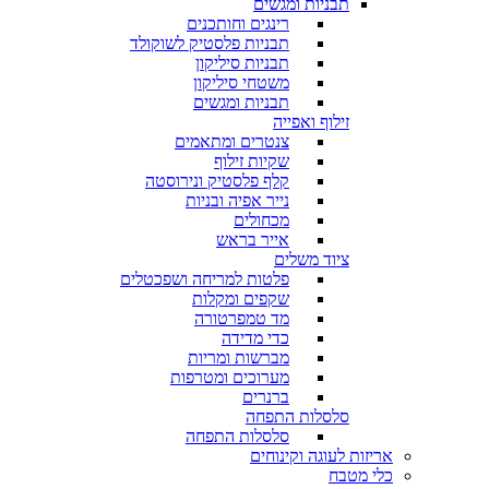
תבניות ומגשים
רינגים וחותכנים
תבניות פלסטיק לשוקולד
תבניות סיליקון
משטחי סיליקון
תבניות ומגשים
זילוף ואפייה
צנטרים ומתאמים
שקיות זילוף
קלף פלסטיק ונירוסטה
נייר אפיה ובניות
מכחולים
אייר בראש
ציוד משלים
פלטות למריחה ושפכטלים
שקפים ומקלות
מד טמפרטורה
כדי מדידה
מברשות ומריות
מערוכים ומטרפות
ברנרים
סלסלות התפחה
סלסלות התפחה
אריזות לעוגה וקינוחים
כלי מטבח