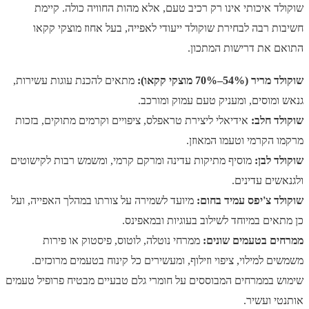
שוקולד איכותי אינו רק רכיב טעם, אלא מהות החוויה כולה. קיימת
חשיבות רבה לבחירת שוקולד ייעודי לאפייה, בעל אחוז מוצקי קקאו
התואם את דרישות המתכון.
שוקולד מריר (54%–70% מוצקי קקאו):
מתאים להכנת עוגות עשירות,
גנאש ומוסים, ומעניק טעם עמוק ומורכב.
שוקולד חלב:
אידיאלי ליצירת טראפלס, ציפויים וקרמים מתוקים, בזכות
מרקמו הקרמי וטעמו המאוזן.
שוקולד לבן:
מוסיף מתיקות עדינה ומרקם קרמי, ומשמש רבות לקישוטים
ולגנאשים עדינים.
שוקולד צ'יפס עמיד בחום:
מיועד לשמירה על צורתו במהלך האפייה, ועל
כן מתאים במיוחד לשילוב בעוגיות ובמאפינס.
ממרחים בטעמים שונים:
ממרחי נוטלה, לוטוס, פיסטוק או פירות
משמשים למילוי, ציפוי וזילוף, ומעשירים כל קינוח בטעמים מרוכזים.
שימוש בממרחים המבוססים על חומרי גלם טבעיים מבטיח פרופיל טעמים
אותנטי ועשיר.