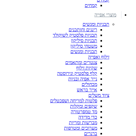
קמחים
מוצרי אפייה
תבניות ומגשים
רינגים וחותכנים
תבניות פלסטיק לשוקולד
תבניות סיליקון
משטחי סיליקון
תבניות ומגשים
זילוף ואפייה
צנטרים ומתאמים
שקיות זילוף
קלף פלסטיק ונירוסטה
נייר אפיה ובניות
מכחולים
אייר בראש
ציוד משלים
פלטות למריחה ושפכטלים
שקפים ומקלות
מד טמפרטורה
כדי מדידה
מברשות ומריות
מערוכים ומטרפות
ברנרים