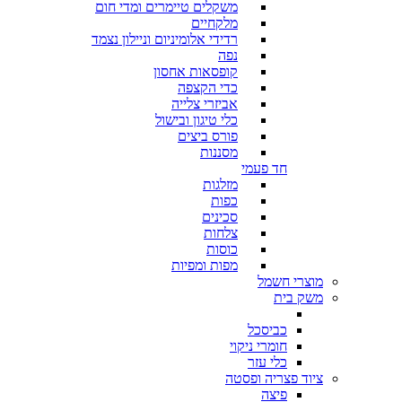
משקלים טיימרים ומדי חום
מלקחיים
רדידי אלומיניום וניילון נצמד
נפה
קופסאות אחסון
כדי הקצפה
אביזרי צלייה
כלי טיגון ובישול
פורס ביצים
מסננות
חד פעמי
מזלגות
כפות
סכינים
צלחות
כוסות
מפות ומפיות
מוצרי חשמל
משק בית
כביסכל
חומרי ניקוי
כלי עזר
ציוד פצריה ופסטה
פיצה