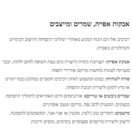
אבקות אפייה, שמרים ומייצבים
רכיבים אלו הם הכוח המניע מאחורי תהליכי התפיחה והייצוב הכימיים
והביולוגיים באפייה.
אבקת אפייה:
תערובת כימית היוצרת גזים בעת חשיפה לחום ולחות, ובכך
מעניקה לעוגות בחושות מרקם אוורירי ותפוח.
סודה לשתייה:
בסיס המשמש לאיזון רכיבים חומציים במתכון (כמו יוגורט
או מיץ לימון) וליצירת תגובת התפחה.
שמרים (יבשים או טריים):
אורגניזמים חיים האחראים לתהליך התסיסה
בבצקים, המעניק להם נפח, מרקם וטעם אופייניים.
מייצבים:
חומרים כגון ג'לטין, פקטין או אגר-אגר, המשמשים להסמכה,
לייצוב וליצירת מרקמים ספציפיים בקרמים, מוסים וריבות.