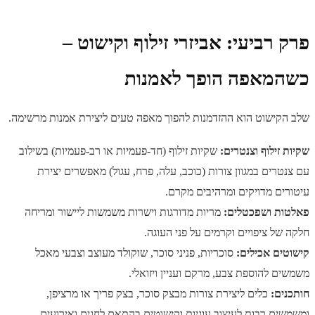
פרק רביעי: אביזרי זילוף וקישוט –
כשהמאפה הופך לאמנות
שלב הקישוט הוא ההזדמנות להפוך מאפה טעים ליצירת אמנות מרשימה.
שקיות זילוף וצנטרים:
שקיות זילוף (חד-פעמיות או רב-פעמיות) בשילוב
עם צנטרים במגוון צורות (כוכב, עלה, פרח, עגול) מאפשרים יצירת
עיטורים מדויקים ומרהיבים מקרם.
פאלטות ושפכטלים:
מריות מדורגות וישרות משמשות ליישור ומריחה
חלקה של ציפויים וקרמים על פני העוגה.
קישוטים אכילים:
סוכריות, פניני סוכר, שוקולד מעוצב וצבעי מאכל
משמשים להוספת צבע, מרקם ועניין ויזואלי.
חותכנים:
כלים ליצירת צורות מבצק סוכר, בצק פריך או מרציפן,
ומשמשים רבות לעיצוב עוגיות וקישוטים בהתאם לחגים ואירועים.