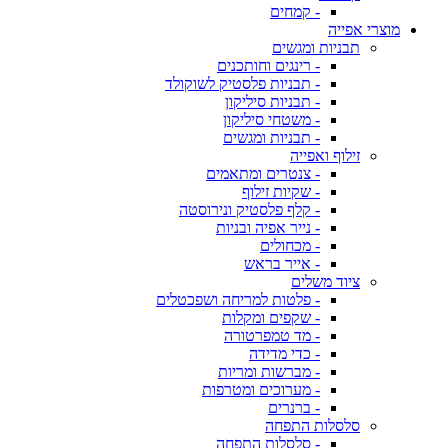
- קמחים
מוצרי אפייה
תבניות ומגשים
- רינגים וחותכנים
- תבניות פלסטיק לשוקולד
- תבניות סיליקון
- משטחי סיליקון
- תבניות ומגשים
זילוף ואפייה
- צנטרים ומתאמים
- שקיות זילוף
- קלף פלסטיק ונירוסטה
- נייר אפיה ובניות
- מכחולים
- אייר בראש
ציוד משלים
- פלטות למריחה ושפכטלים
- שקפים ומקלות
- מד טמפרטורה
- כדי מדידה
- מברשות ומריות
- מערוכים ומטרפות
- ברנרים
סלסלות התפחה
- סלסלות התפחה