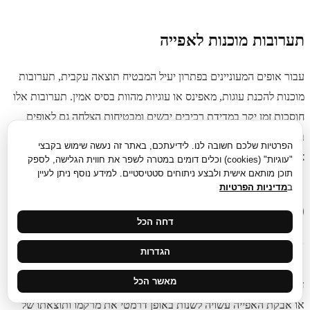
תערובות מוכנות לאפייה
עבור אופים המעוניינים בפתרון יעיל המבטיח תוצאה עקבית, תערובות
מוכנות להכנת עוגות, מאפינס או עוגיות מהוות בסיס אמין. תערובות אלו
חוסכות זמן יקר במדידת רכיבים יבשים ומבטיחות הצלחה גם לאופים
בתחילת דרכם. ניתן להעשירן באמצעות תוספות אישיות כגון שוקולד
הפרטיות שלכם חשובה לנו. לידיעתכם, באתר זה נעשה שימוש בקבצי
צ'יפס או אגוזים קלויים, ליצירת מאפה בעל מגע אישי.
"עוגיות" (cookies) וכלים דומים במטרה לשפר את חווית הגלישה, לספק
תוכן מותאם אישית ולבצע ניתוחים סטטיסטיים. למידע נוסף ניתן לעיין
ב
מדיניות הפרטיות
פרק שני: כלי מדידה, ערבוב ולישה –
דחה הכל
המדע מאחורי האפייה
הגדרות
מאשר הכל
דיוק הוא עיקרון יסוד בעולם האפייה. סטייה קלה בכמות הקמח, הסוכר
או אבקת האפייה עשויה לשנות באופן דרמטי את מרקמו ותוצאתו של