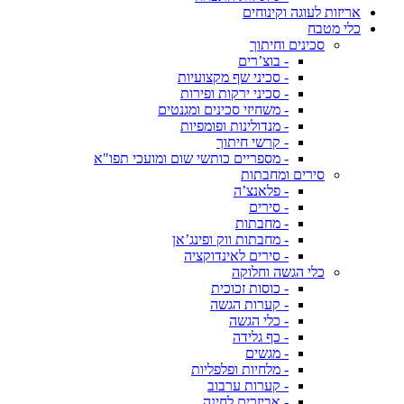
אריזות לעוגה וקינוחים
כלי מטבח
סכינים וחיתוך
- בוצ’רים
- סכיני שף מקצועיות
- סכיני ירקות ופירות
- משחיזי סכינים ומגנטים
- מנדולינות ופומפיות
- קרשי חיתוך
- מספריים כותשי שום ומועכי תפו"א
סירים ומחבתות
- פלאנצ’ה
- סירים
- מחבתות
- מחבתות ווק ופינג’אן
- סירים לאינדוקציה
כלי הגשה וחלוקה
- כוסות זכוכית
- קערות הגשה
- כלי הגשה
- כף גלידה
- מגשים
- מלחיות ופלפליות
- קערות ערבוב
- אביזרים לחינה