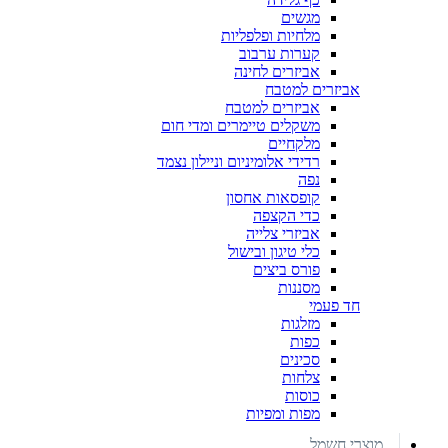
מגשים
מלחיות ופלפליות
קערות ערבוב
אביזרים לחינה
אביזרים למטבח
אביזרים למטבח
משקלים טיימרים ומדי חום
מלקחיים
רדידי אלומיניום וניילון נצמד
נפה
קופסאות אחסון
כדי הקצפה
אביזרי צלייה
כלי טיגון ובישול
פורס ביצים
מסננות
חד פעמי
מזלגות
כפות
סכינים
צלחות
כוסות
מפות ומפיות
מוצרי חשמל