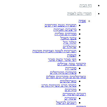
דף הבית
חומרי גלם לאפיה
אפיה
תמציות טעם וסירופים
מייצבים ואבקות
ממרחים ומליות
צבעי מאכל
קולור מיל
שוקולדים
תערובות לעוגה ואבקות מוכנות
קצפות
דפי סוכר ובצק סוכר
קישוטי עוגה אכילים
סוכריות
פיצוחים מקורמלים
טארטלטים ומקרונים וופלים
טארטלטים
בסיסי מרנג ונשיקות מרנג
מקרונים
רטבים ושימורים
שימורים
רטבים לבישול
קמחים