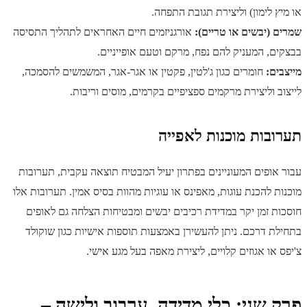
או מיץ לימון) וליצירת תגובת התפחה.
שמרים (יבשים או טריים):
אורגניזמים חיים האחראים לתהליך התסיסה
בבצקים, המעניק להם נפח, מרקם וטעם אופייניים.
מייצבים:
חומרים כגון ג'לטין, פקטין או אגר-אגר, המשמשים להסמכה,
לייצוב וליצירת מרקמים ספציפיים בקרמים, מוסים וריבות.
תערובות מוכנות לאפייה
עבור אופים המעוניינים בפתרון יעיל המבטיח תוצאה עקבית, תערובות
מוכנות להכנת עוגות, מאפינס או עוגיות מהוות בסיס אמין. תערובות אלו
חוסכות זמן יקר במדידת רכיבים יבשים ומבטיחות הצלחה גם לאופים
בתחילת דרכם. ניתן להעשירן באמצעות תוספות אישיות כגון שוקולד
צ'יפס או אגוזים קלויים, ליצירת מאפה בעל מגע אישי.
פרק שני: כלי מדידה, ערבוב ולישה –