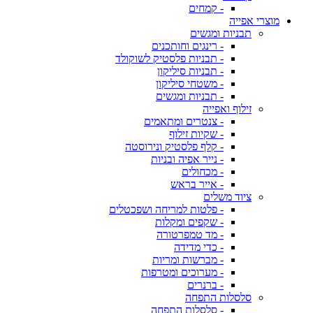
- קמחים
מוצרי אפייה
תבניות ומגשים
- רינגים וחותכנים
- תבניות פלסטיק לשוקולד
- תבניות סיליקון
- משטחי סיליקון
- תבניות ומגשים
זילוף ואפייה
- צנטרים ומתאמים
- שקיות זילוף
- קלף פלסטיק ונירוסטה
- נייר אפיה ובניות
- מכחולים
- אייר בראש
ציוד משלים
- פלטות למריחה ושפכטלים
- שקפים ומקלות
- מד טמפרטורה
- כדי מדידה
- מברשות ומריות
- מערוכים ומטרפות
- ברנרים
סלסלות התפחה
- סלסלות התפחה