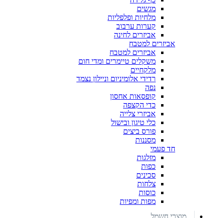
מגשים
מלחיות ופלפליות
קערות ערבוב
אביזרים לחינה
אביזרים למטבח
אביזרים למטבח
משקלים טיימרים ומדי חום
מלקחיים
רדידי אלומיניום וניילון נצמד
נפה
קופסאות אחסון
כדי הקצפה
אביזרי צלייה
כלי טיגון ובישול
פורס ביצים
מסננות
חד פעמי
מזלגות
כפות
סכינים
צלחות
כוסות
מפות ומפיות
מוצרי חשמל