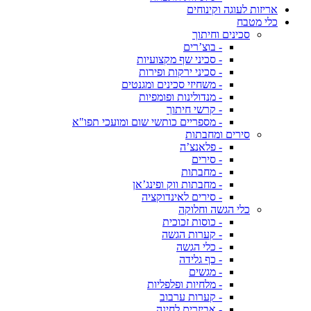
אריזות לעוגה וקינוחים
כלי מטבח
סכינים וחיתוך
- בוצ’רים
- סכיני שף מקצועיות
- סכיני ירקות ופירות
- משחיזי סכינים ומגנטים
- מנדולינות ופומפיות
- קרשי חיתוך
- מספריים כותשי שום ומועכי תפו"א
סירים ומחבתות
- פלאנצ’ה
- סירים
- מחבתות
- מחבתות ווק ופינג’אן
- סירים לאינדוקציה
כלי הגשה וחלוקה
- כוסות זכוכית
- קערות הגשה
- כלי הגשה
- כף גלידה
- מגשים
- מלחיות ופלפליות
- קערות ערבוב
- אביזרים לחינה