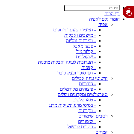
דף הבית
חומרי גלם לאפיה
אפיה
- תמציות טעם וסירופים
- מייצבים ואבקות
- ממרחים ומליות
- צבעי מאכל
- קולור מיל
- שוקולדים
- תערובות לעוגה ואבקות מוכנות
- קצפות
- דפי סוכר ובצק סוכר
קישוטי עוגה אכילים
- סוכריות
- פיצוחים מקורמלים
טארטלטים ומקרונים וופלים
- טארטלטים
- בסיסי מרנג ונשיקות מרנג
- מקרונים
רטבים ושימורים
- שימורים
- רטבים לבישול
קמחים