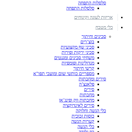
סלסלות התפחה
סלסלות התפחה
אריזות לעוגה וקינוחים
כלי מטבח
סכינים וחיתוך
בוצ’רים
סכיני שף מקצועיות
סכיני ירקות ופירות
משחיזי סכינים ומגנטים
מנדולינות ופומפיות
קרשי חיתוך
מספריים כותשי שום ומועכי תפו"א
סירים ומחבתות
פלאנצ’ה
סירים
מחבתות
מחבתות ווק ופינג’אן
סירים לאינדוקציה
כלי הגשה וחלוקה
כוסות זכוכית
קערות הגשה
כלי הגשה
כף גלידה