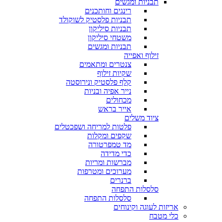
תבניות ומגשים
רינגים וחותכנים
תבניות פלסטיק לשוקולד
תבניות סיליקון
משטחי סיליקון
תבניות ומגשים
זילוף ואפייה
צנטרים ומתאמים
שקיות זילוף
קלף פלסטיק ונירוסטה
נייר אפיה ובניות
מכחולים
אייר בראש
ציוד משלים
פלטות למריחה ושפכטלים
שקפים ומקלות
מד טמפרטורה
כדי מדידה
מברשות ומריות
מערוכים ומטרפות
ברנרים
סלסלות התפחה
סלסלות התפחה
אריזות לעוגה וקינוחים
כלי מטבח