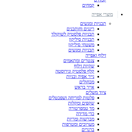
קמחים
מוצרי אפייה
תבניות ומגשים
רינגים וחותכנים
תבניות פלסטיק לשוקולד
תבניות סיליקון
משטחי סיליקון
תבניות ומגשים
זילוף ואפייה
צנטרים ומתאמים
שקיות זילוף
קלף פלסטיק ונירוסטה
נייר אפיה ובניות
מכחולים
אייר בראש
ציוד משלים
פלטות למריחה ושפכטלים
שקפים ומקלות
מד טמפרטורה
כדי מדידה
מברשות ומריות
מערוכים ומטרפות
ברנרים