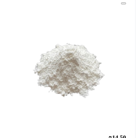
₪14.50