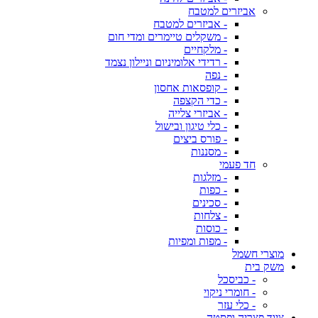
אביזרים למטבח
- אביזרים למטבח
- משקלים טיימרים ומדי חום
- מלקחיים
- רדידי אלומיניום וניילון נצמד
- נפה
- קופסאות אחסון
- כדי הקצפה
- אביזרי צלייה
- כלי טיגון ובישול
- פורס ביצים
- מסננות
חד פעמי
- מזלגות
- כפות
- סכינים
- צלחות
- כוסות
- מפות ומפיות
מוצרי חשמל
משק בית
- כביסכל
- חומרי ניקוי
- כלי עזר
ציוד פצריה ופסטה