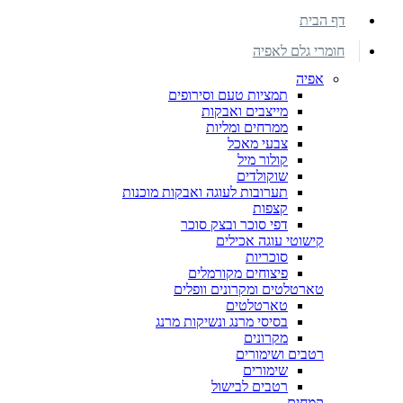
דף הבית
חומרי גלם לאפיה
אפיה
תמציות טעם וסירופים
מייצבים ואבקות
ממרחים ומליות
צבעי מאכל
קולור מיל
שוקולדים
תערובות לעוגה ואבקות מוכנות
קצפות
דפי סוכר ובצק סוכר
קישוטי עוגה אכילים
סוכריות
פיצוחים מקורמלים
טארטלטים ומקרונים וופלים
טארטלטים
בסיסי מרנג ונשיקות מרנג
מקרונים
רטבים ושימורים
שימורים
רטבים לבישול
קמחים