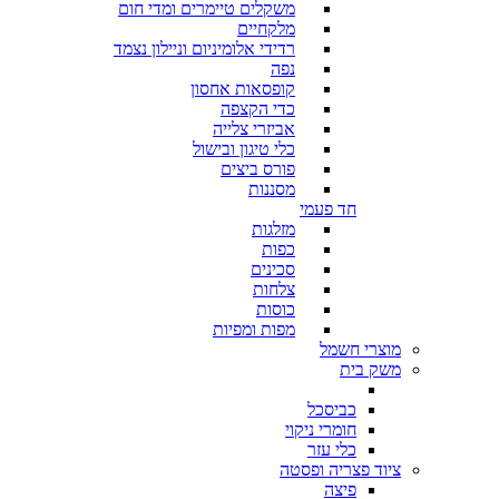
משקלים טיימרים ומדי חום
מלקחיים
רדידי אלומיניום וניילון נצמד
נפה
קופסאות אחסון
כדי הקצפה
אביזרי צלייה
כלי טיגון ובישול
פורס ביצים
מסננות
חד פעמי
מזלגות
כפות
סכינים
צלחות
כוסות
מפות ומפיות
מוצרי חשמל
משק בית
כביסכל
חומרי ניקוי
כלי עזר
ציוד פצריה ופסטה
פיצה