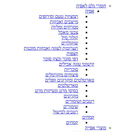
חומרי גלם לאפיה
אפיה
תמציות טעם וסירופים
מייצבים ואבקות
ממרחים ומליות
צבעי מאכל
קולור מיל
שוקולדים
תערובות לעוגה ואבקות מוכנות
קצפות
דפי סוכר ובצק סוכר
קישוטי עוגה אכילים
סוכריות
פיצוחים מקורמלים
טארטלטים ומקרונים וופלים
טארטלטים
בסיסי מרנג ונשיקות מרנג
מקרונים
רטבים ושימורים
שימורים
רטבים לבישול
קמחים
קמחים
מוצרי אפייה