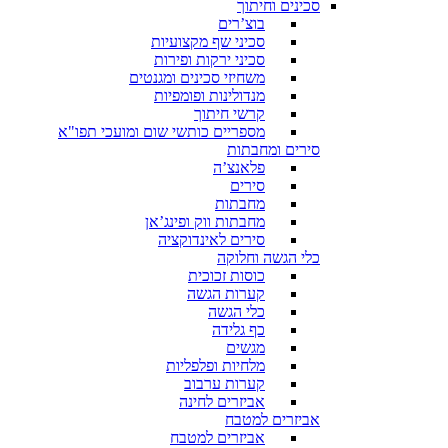
סכינים וחיתוך
בוצ’רים
סכיני שף מקצועיות
סכיני ירקות ופירות
משחיזי סכינים ומגנטים
מנדולינות ופומפיות
קרשי חיתוך
מספריים כותשי שום ומועכי תפו"א
סירים ומחבתות
פלאנצ’ה
סירים
מחבתות
מחבתות ווק ופינג’אן
סירים לאינדוקציה
כלי הגשה וחלוקה
כוסות זכוכית
קערות הגשה
כלי הגשה
כף גלידה
מגשים
מלחיות ופלפליות
קערות ערבוב
אביזרים לחינה
אביזרים למטבח
אביזרים למטבח