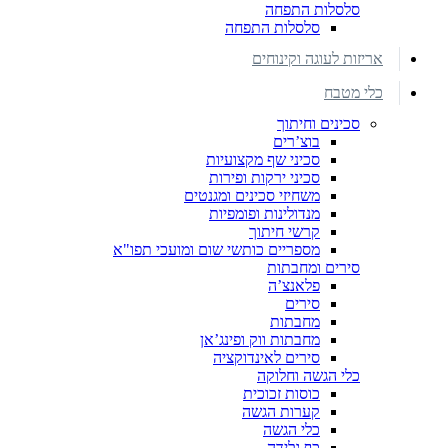
סלסלות התפחה
סלסלות התפחה
אריזות לעוגה וקינוחים
כלי מטבח
סכינים וחיתוך
בוצ’רים
סכיני שף מקצועיות
סכיני ירקות ופירות
משחיזי סכינים ומגנטים
מנדולינות ופומפיות
קרשי חיתוך
מספריים כותשי שום ומועכי תפו"א
סירים ומחבתות
פלאנצ’ה
סירים
מחבתות
מחבתות ווק ופינג’אן
סירים לאינדוקציה
כלי הגשה וחלוקה
כוסות זכוכית
קערות הגשה
כלי הגשה
כף גלידה