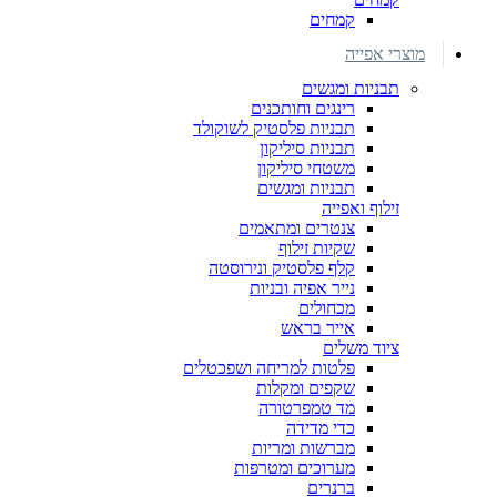
קמחים
מוצרי אפייה
תבניות ומגשים
רינגים וחותכנים
תבניות פלסטיק לשוקולד
תבניות סיליקון
משטחי סיליקון
תבניות ומגשים
זילוף ואפייה
צנטרים ומתאמים
שקיות זילוף
קלף פלסטיק ונירוסטה
נייר אפיה ובניות
מכחולים
אייר בראש
ציוד משלים
פלטות למריחה ושפכטלים
שקפים ומקלות
מד טמפרטורה
כדי מדידה
מברשות ומריות
מערוכים ומטרפות
ברנרים