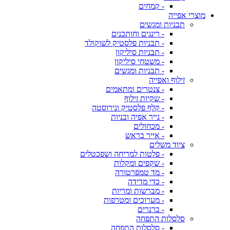
- קמחים
מוצרי אפייה
תבניות ומגשים
- רינגים וחותכנים
- תבניות פלסטיק לשוקולד
- תבניות סיליקון
- משטחי סיליקון
- תבניות ומגשים
זילוף ואפייה
- צנטרים ומתאמים
- שקיות זילוף
- קלף פלסטיק ונירוסטה
- נייר אפיה ובניות
- מכחולים
- אייר בראש
ציוד משלים
- פלטות למריחה ושפכטלים
- שקפים ומקלות
- מד טמפרטורה
- כדי מדידה
- מברשות ומריות
- מערוכים ומטרפות
- ברנרים
סלסלות התפחה
- סלסלות התפחה