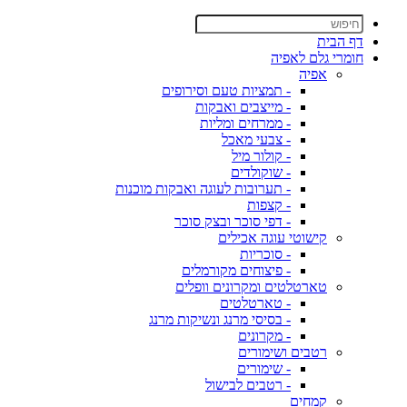
דף הבית
חומרי גלם לאפיה
אפיה
- תמציות טעם וסירופים
- מייצבים ואבקות
- ממרחים ומליות
- צבעי מאכל
- קולור מיל
- שוקולדים
- תערובות לעוגה ואבקות מוכנות
- קצפות
- דפי סוכר ובצק סוכר
קישוטי עוגה אכילים
- סוכריות
- פיצוחים מקורמלים
טארטלטים ומקרונים וופלים
- טארטלטים
- בסיסי מרנג ונשיקות מרנג
- מקרונים
רטבים ושימורים
- שימורים
- רטבים לבישול
קמחים