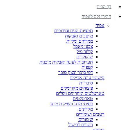
דף הבית
חומרי גלם לאפיה
אפיה
תמציות טעם וסירופים
מייצבים ואבקות
ממרחים ומליות
צבעי מאכל
קולור מיל
שוקולדים
תערובות לעוגה ואבקות מוכנות
קצפות
דפי סוכר ובצק סוכר
קישוטי עוגה אכילים
סוכריות
פיצוחים מקורמלים
טארטלטים ומקרונים וופלים
טארטלטים
בסיסי מרנג ונשיקות מרנג
מקרונים
רטבים ושימורים
שימורים
רטבים לבישול
קמחים