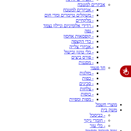
אביזרים למטבח
- אביזרים למטבח
- משקלים טיימרים ומדי חום
- מלקחיים
- רדידי אלומיניום וניילון נצמד
- נפה
- קופסאות אחסון
- כדי הקצפה
- אביזרי צלייה
- כלי טיגון ובישול
- פורס ביצים
- מסננות
חד פעמי
- מזלגות
- כפות
- סכינים
- צלחות
- כוסות
- מפות ומפיות
מוצרי חשמל
משק בית
- כביסכל
- חומרי ניקוי
- כלי עזר
ציוד פצריה ופסטה