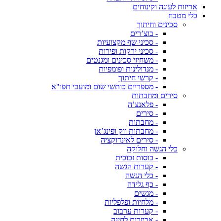
אריזות לעוגה וקינוחים
כלי מטבח
סכינים וחיתוך
- בוצ’רים
- סכיני שף מקצועיות
- סכיני ירקות ופירות
- משחיזי סכינים ומגנטים
- מנדולינות ופומפיות
- קרשי חיתוך
- מספריים כותשי שום ומועכי תפו"א
סירים ומחבתות
- פלאנצ’ה
- סירים
- מחבתות
- מחבתות ווק ופינג’אן
- סירים לאינדוקציה
כלי הגשה וחלוקה
- כוסות זכוכית
- קערות הגשה
- כלי הגשה
- כף גלידה
- מגשים
- מלחיות ופלפליות
- קערות ערבוב
- אביזרים לחינה