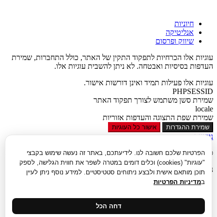
חיוניות
אנליטיקה
שיווק ופרסום
עוגיות אלו הכרחיות לתפקוד התקין של האתר, כולל התחברות, שמירת
העדפות בסיסיות ואבטחה. לא ניתן להשבית עוגיות אלו.
עוגיות אלו פעילות תמיד ואינן דורשות אישור.
PHPSESSID
שמירת סשן משתמש לצורך תפקוד האתר
locale
שמירת שפת התצוגה והעדפות אזוריות
שמירת ההגדרות
אישור כל העוגיות
נגישות
סגור
הפרטיות שלכם חשובה לנו. לידיעתכם, באתר זה נעשה שימוש בקבצי
"עוגיות" (cookies) וכלים דומים במטרה לשפר את חווית הגלישה, לספק
נגישות
תוכן מותאם אישית ולבצע ניתוחים סטטיסטיים. למידע נוסף ניתן לעיין
ב
מדיניות הפרטיות
הגדל טקסט
הקטן טקסט
גווני אפור
דחה הכל
נגודיות גבוהה