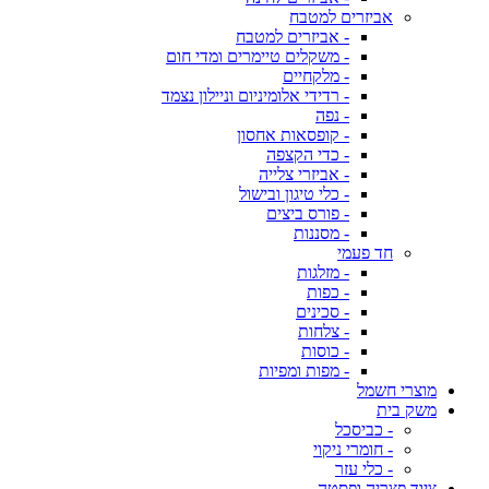
אביזרים למטבח
- אביזרים למטבח
- משקלים טיימרים ומדי חום
- מלקחיים
- רדידי אלומיניום וניילון נצמד
- נפה
- קופסאות אחסון
- כדי הקצפה
- אביזרי צלייה
- כלי טיגון ובישול
- פורס ביצים
- מסננות
חד פעמי
- מזלגות
- כפות
- סכינים
- צלחות
- כוסות
- מפות ומפיות
מוצרי חשמל
משק בית
- כביסכל
- חומרי ניקוי
- כלי עזר
ציוד פצריה ופסטה