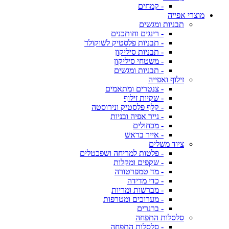
- קמחים
מוצרי אפייה
תבניות ומגשים
- רינגים וחותכנים
- תבניות פלסטיק לשוקולד
- תבניות סיליקון
- משטחי סיליקון
- תבניות ומגשים
זילוף ואפייה
- צנטרים ומתאמים
- שקיות זילוף
- קלף פלסטיק ונירוסטה
- נייר אפיה ובניות
- מכחולים
- אייר בראש
ציוד משלים
- פלטות למריחה ושפכטלים
- שקפים ומקלות
- מד טמפרטורה
- כדי מדידה
- מברשות ומריות
- מערוכים ומטרפות
- ברנרים
סלסלות התפחה
- סלסלות התפחה