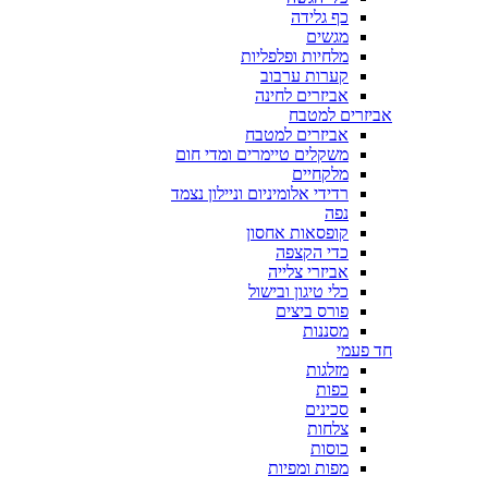
כף גלידה
מגשים
מלחיות ופלפליות
קערות ערבוב
אביזרים לחינה
אביזרים למטבח
אביזרים למטבח
משקלים טיימרים ומדי חום
מלקחיים
רדידי אלומיניום וניילון נצמד
נפה
קופסאות אחסון
כדי הקצפה
אביזרי צלייה
כלי טיגון ובישול
פורס ביצים
מסננות
חד פעמי
מזלגות
כפות
סכינים
צלחות
כוסות
מפות ומפיות