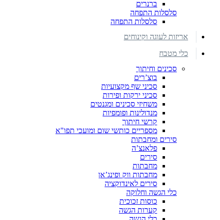
ברנרים
סלסלות התפחה
סלסלות התפחה
אריזות לעוגה וקינוחים
כלי מטבח
סכינים וחיתוך
בוצ’רים
סכיני שף מקצועיות
סכיני ירקות ופירות
משחיזי סכינים ומגנטים
מנדולינות ופומפיות
קרשי חיתוך
מספריים כותשי שום ומועכי תפו"א
סירים ומחבתות
פלאנצ’ה
סירים
מחבתות
מחבתות ווק ופינג’אן
סירים לאינדוקציה
כלי הגשה וחלוקה
כוסות זכוכית
קערות הגשה
כלי הגשה