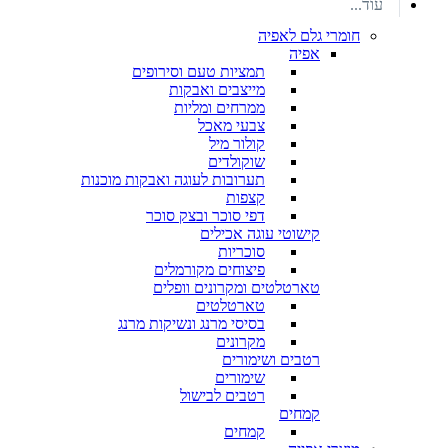
עוד...
חומרי גלם לאפיה
אפיה
תמציות טעם וסירופים
מייצבים ואבקות
ממרחים ומליות
צבעי מאכל
קולור מיל
שוקולדים
תערובות לעוגה ואבקות מוכנות
קצפות
דפי סוכר ובצק סוכר
קישוטי עוגה אכילים
סוכריות
פיצוחים מקורמלים
טארטלטים ומקרונים וופלים
טארטלטים
בסיסי מרנג ונשיקות מרנג
מקרונים
רטבים ושימורים
שימורים
רטבים לבישול
קמחים
קמחים