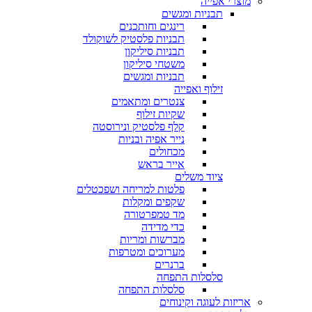
מוצרי אפייה
תבניות ומגשים
רינגים וחותכנים
תבניות פלסטיק לשוקולד
תבניות סיליקון
משטחי סיליקון
תבניות ומגשים
זילוף ואפייה
צנטרים ומתאמים
שקיות זילוף
קלף פלסטיק ונירוסטה
נייר אפיה ובניות
מכחולים
אייר בראש
ציוד משלים
פלטות למריחה ושפכטלים
שקפים ומקלות
מד טמפרטורה
כדי מדידה
מברשות ומריות
מערוכים ומטרפות
ברנרים
סלסלות התפחה
סלסלות התפחה
אריזות לעוגה וקינוחים