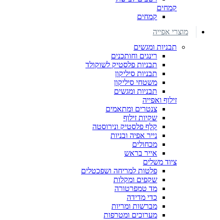
קמחים
קמחים
מוצרי אפייה
תבניות ומגשים
רינגים וחותכנים
תבניות פלסטיק לשוקולד
תבניות סיליקון
משטחי סיליקון
תבניות ומגשים
זילוף ואפייה
צנטרים ומתאמים
שקיות זילוף
קלף פלסטיק ונירוסטה
נייר אפיה ובניות
מכחולים
אייר בראש
ציוד משלים
פלטות למריחה ושפכטלים
שקפים ומקלות
מד טמפרטורה
כדי מדידה
מברשות ומריות
מערוכים ומטרפות