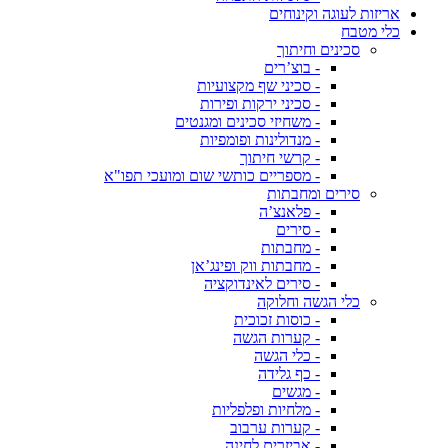
אריזות לעוגה וקינוחים
כלי מטבח
סכינים וחיתוך
- בוצ’רים
- סכיני שף מקצועיות
- סכיני ירקות ופירות
- משחיזי סכינים ומגנטים
- מנדולינות ופומפיות
- קרשי חיתוך
- מספריים כותשי שום ומועכי תפו"א
סירים ומחבתות
- פלאנצ’ה
- סירים
- מחבתות
- מחבתות ווק ופינג’אן
- סירים לאינדוקציה
כלי הגשה וחלוקה
- כוסות זכוכית
- קערות הגשה
- כלי הגשה
- כף גלידה
- מגשים
- מלחיות ופלפליות
- קערות ערבוב
- אביזרים לחינה