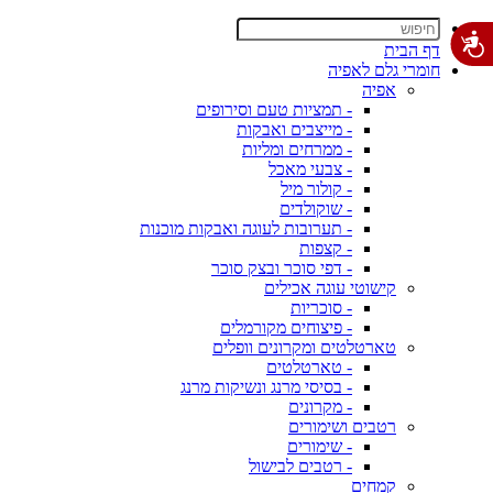
דף הבית
חומרי גלם לאפיה
אפיה
- תמציות טעם וסירופים
- מייצבים ואבקות
- ממרחים ומליות
- צבעי מאכל
- קולור מיל
- שוקולדים
- תערובות לעוגה ואבקות מוכנות
- קצפות
- דפי סוכר ובצק סוכר
קישוטי עוגה אכילים
- סוכריות
- פיצוחים מקורמלים
טארטלטים ומקרונים וופלים
- טארטלטים
- בסיסי מרנג ונשיקות מרנג
- מקרונים
רטבים ושימורים
- שימורים
- רטבים לבישול
קמחים