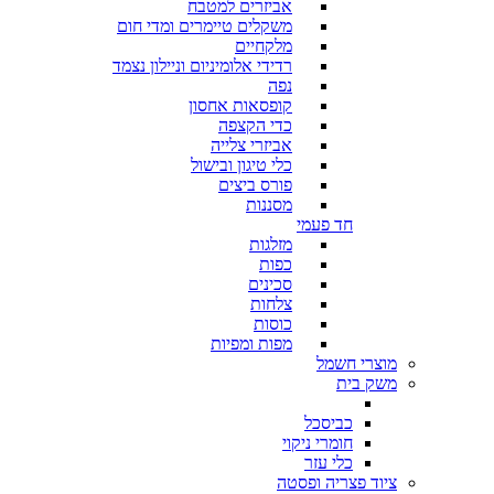
אביזרים למטבח
משקלים טיימרים ומדי חום
מלקחיים
רדידי אלומיניום וניילון נצמד
נפה
קופסאות אחסון
כדי הקצפה
אביזרי צלייה
כלי טיגון ובישול
פורס ביצים
מסננות
חד פעמי
מזלגות
כפות
סכינים
צלחות
כוסות
מפות ומפיות
מוצרי חשמל
משק בית
כביסכל
חומרי ניקוי
כלי עזר
ציוד פצריה ופסטה