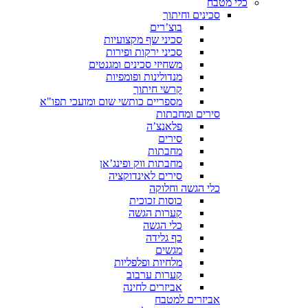
כלי מטבח
סכינים וחיתוך
בוצ’רים
סכיני שף מקצועיות
סכיני ירקות ופירות
משחיזי סכינים ומגנטים
מנדולינות ופומפיות
קרשי חיתוך
מספריים כותשי שום ומועכי תפו"א
סירים ומחבתות
פלאנצ’ה
סירים
מחבתות
מחבתות ווק ופינג’אן
סירים לאינדוקציה
כלי הגשה וחלוקה
כוסות זכוכית
קערות הגשה
כלי הגשה
כף גלידה
מגשים
מלחיות ופלפליות
קערות ערבוב
אביזרים לחינה
אביזרים למטבח