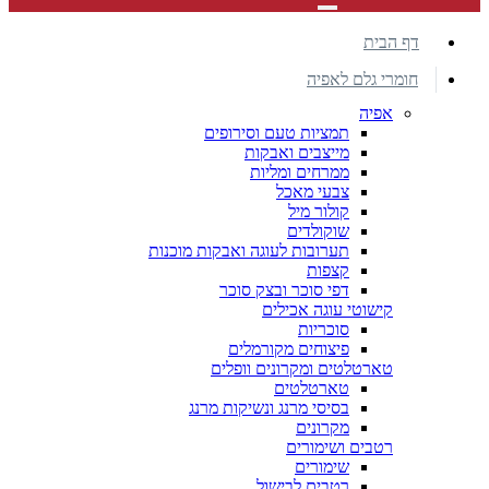
דף הבית
חומרי גלם לאפיה
אפיה
תמציות טעם וסירופים
מייצבים ואבקות
ממרחים ומליות
צבעי מאכל
קולור מיל
שוקולדים
תערובות לעוגה ואבקות מוכנות
קצפות
דפי סוכר ובצק סוכר
קישוטי עוגה אכילים
סוכריות
פיצוחים מקורמלים
טארטלטים ומקרונים וופלים
טארטלטים
בסיסי מרנג ונשיקות מרנג
מקרונים
רטבים ושימורים
שימורים
רטבים לבישול