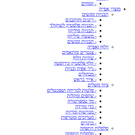
- קמחים
מוצרי אפייה
תבניות ומגשים
- רינגים וחותכנים
- תבניות פלסטיק לשוקולד
- תבניות סיליקון
- משטחי סיליקון
- תבניות ומגשים
זילוף ואפייה
- צנטרים ומתאמים
- שקיות זילוף
- קלף פלסטיק ונירוסטה
- נייר אפיה ובניות
- מכחולים
- אייר בראש
ציוד משלים
- פלטות למריחה ושפכטלים
- שקפים ומקלות
- מד טמפרטורה
- כדי מדידה
- מברשות ומריות
- מערוכים ומטרפות
- ברנרים
סלסלות התפחה
- סלסלות התפחה