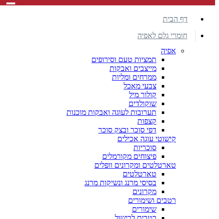
דף הבית
חומרי גלם לאפיה
אפיה
תמציות טעם וסירופים
מייצבים ואבקות
ממרחים ומליות
צבעי מאכל
קולור מיל
שוקולדים
תערובות לעוגה ואבקות מוכנות
קצפות
דפי סוכר ובצק סוכר
קישוטי עוגה אכילים
סוכריות
פיצוחים מקורמלים
טארטלטים ומקרונים וופלים
טארטלטים
בסיסי מרנג ונשיקות מרנג
מקרונים
רטבים ושימורים
שימורים
רטבים לבישול