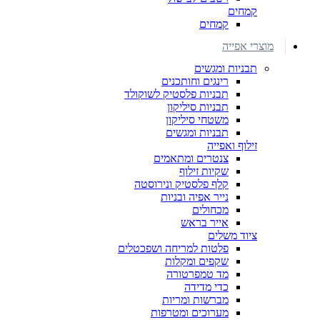
קמחים
קמחים
מוצרי אפייה
תבניות ומגשים
רינגים וחותכנים
תבניות פלסטיק לשוקולד
תבניות סיליקון
משטחי סיליקון
תבניות ומגשים
זילוף ואפייה
צנטרים ומתאמים
שקיות זילוף
קלף פלסטיק ונירוסטה
נייר אפיה ובניות
מכחולים
אייר בראש
ציוד משלים
פלטות למריחה ושפכטלים
שקפים ומקלות
מד טמפרטורה
כדי מדידה
מברשות ומריות
מערוכים ומטרפות