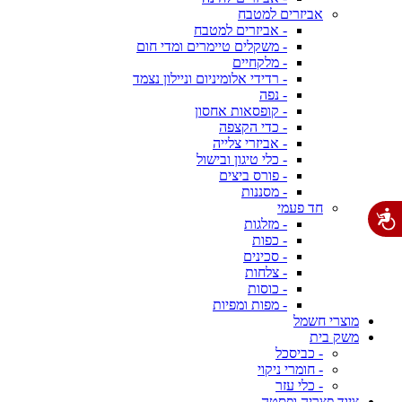
אביזרים למטבח
- אביזרים למטבח
- משקלים טיימרים ומדי חום
- מלקחיים
- רדידי אלומיניום וניילון נצמד
- נפה
- קופסאות אחסון
- כדי הקצפה
- אביזרי צלייה
- כלי טיגון ובישול
- פורס ביצים
- מסננות
חד פעמי
- מזלגות
- כפות
- סכינים
- צלחות
- כוסות
- מפות ומפיות
מוצרי חשמל
משק בית
- כביסכל
- חומרי ניקוי
- כלי עזר
ציוד פצריה ופסטה