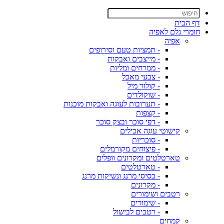
דף הבית
חומרי גלם לאפיה
אפיה
- תמציות טעם וסירופים
- מייצבים ואבקות
- ממרחים ומליות
- צבעי מאכל
- קולור מיל
- שוקולדים
- תערובות לעוגה ואבקות מוכנות
- קצפות
- דפי סוכר ובצק סוכר
קישוטי עוגה אכילים
- סוכריות
- פיצוחים מקורמלים
טארטלטים ומקרונים וופלים
- טארטלטים
- בסיסי מרנג ונשיקות מרנג
- מקרונים
רטבים ושימורים
- שימורים
- רטבים לבישול
קמחים