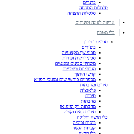
ברנרים
סלסלות התפחה
סלסלות התפחה
אריזות לעוגה וקינוחים
כלי מטבח
סכינים וחיתוך
בוצ’רים
סכיני שף מקצועיות
סכיני ירקות ופירות
משחיזי סכינים ומגנטים
מנדולינות ופומפיות
קרשי חיתוך
מספריים כותשי שום ומועכי תפו"א
סירים ומחבתות
פלאנצ’ה
סירים
מחבתות
מחבתות ווק ופינג’אן
סירים לאינדוקציה
כלי הגשה וחלוקה
כוסות זכוכית
קערות הגשה
כלי הגשה