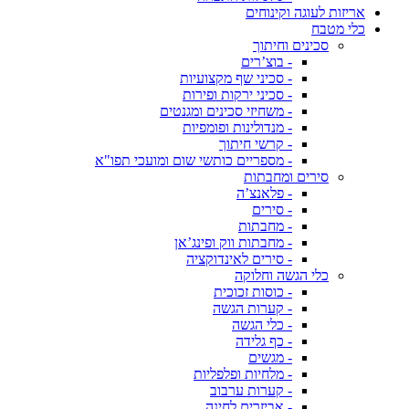
אריזות לעוגה וקינוחים
כלי מטבח
סכינים וחיתוך
- בוצ’רים
- סכיני שף מקצועיות
- סכיני ירקות ופירות
- משחיזי סכינים ומגנטים
- מנדולינות ופומפיות
- קרשי חיתוך
- מספריים כותשי שום ומועכי תפו"א
סירים ומחבתות
- פלאנצ’ה
- סירים
- מחבתות
- מחבתות ווק ופינג’אן
- סירים לאינדוקציה
כלי הגשה וחלוקה
- כוסות זכוכית
- קערות הגשה
- כלי הגשה
- כף גלידה
- מגשים
- מלחיות ופלפליות
- קערות ערבוב
- אביזרים לחינה