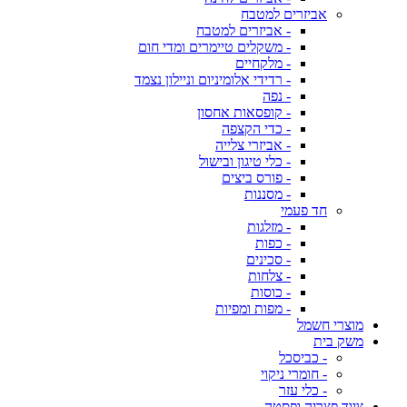
אביזרים למטבח
- אביזרים למטבח
- משקלים טיימרים ומדי חום
- מלקחיים
- רדידי אלומיניום וניילון נצמד
- נפה
- קופסאות אחסון
- כדי הקצפה
- אביזרי צלייה
- כלי טיגון ובישול
- פורס ביצים
- מסננות
חד פעמי
- מזלגות
- כפות
- סכינים
- צלחות
- כוסות
- מפות ומפיות
מוצרי חשמל
משק בית
- כביסכל
- חומרי ניקוי
- כלי עזר
ציוד פצריה ופסטה