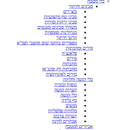
כלי מטבח
סכינים וחיתוך
בוצ’רים
סכיני שף מקצועיות
סכיני ירקות ופירות
משחיזי סכינים ומגנטים
מנדולינות ופומפיות
קרשי חיתוך
מספריים כותשי שום ומועכי תפו"א
סירים ומחבתות
פלאנצ’ה
סירים
מחבתות
מחבתות ווק ופינג’אן
סירים לאינדוקציה
כלי הגשה וחלוקה
כוסות זכוכית
קערות הגשה
כלי הגשה
כף גלידה
מגשים
מלחיות ופלפליות
קערות ערבוב
אביזרים לחינה
אביזרים למטבח