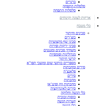
ברנרים
סלסלות התפחה
סלסלות התפחה
אריזות לעוגה וקינוחים
כלי מטבח
סכינים וחיתוך
בוצ’רים
סכיני שף מקצועיות
סכיני ירקות ופירות
משחיזי סכינים ומגנטים
מנדולינות ופומפיות
קרשי חיתוך
מספריים כותשי שום ומועכי תפו"א
סירים ומחבתות
פלאנצ’ה
סירים
מחבתות
מחבתות ווק ופינג’אן
סירים לאינדוקציה
כלי הגשה וחלוקה
כוסות זכוכית
קערות הגשה
כלי הגשה