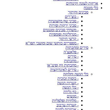
אריזות לעוגה וקינוחים
כלי מטבח
סכינים וחיתוך
- בוצ’רים
- סכיני שף מקצועיות
- סכיני ירקות ופירות
- משחיזי סכינים ומגנטים
- מנדולינות ופומפיות
- קרשי חיתוך
- מספריים כותשי שום ומועכי תפו"א
סירים ומחבתות
- פלאנצ’ה
- סירים
- מחבתות
- מחבתות ווק ופינג’אן
- סירים לאינדוקציה
כלי הגשה וחלוקה
- כוסות זכוכית
- קערות הגשה
- כלי הגשה
- כף גלידה
- מגשים
- מלחיות ופלפליות
- קערות ערבוב
- אביזרים לחינה