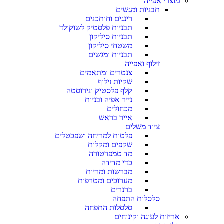
מוצרי אפייה
תבניות ומגשים
רינגים וחותכנים
תבניות פלסטיק לשוקולד
תבניות סיליקון
משטחי סיליקון
תבניות ומגשים
זילוף ואפייה
צנטרים ומתאמים
שקיות זילוף
קלף פלסטיק ונירוסטה
נייר אפיה ובניות
מכחולים
אייר בראש
ציוד משלים
פלטות למריחה ושפכטלים
שקפים ומקלות
מד טמפרטורה
כדי מדידה
מברשות ומריות
מערוכים ומטרפות
ברנרים
סלסלות התפחה
סלסלות התפחה
אריזות לעוגה וקינוחים