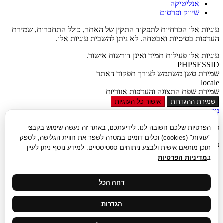
אנליטיקה
שיווק ופרסום
עוגיות אלו הכרחיות לתפקוד התקין של האתר, כולל התחברות, שמירת
העדפות בסיסיות ואבטחה. לא ניתן להשבית עוגיות אלו.
עוגיות אלו פעילות תמיד ואינן דורשות אישור.
PHPSESSID
שמירת סשן משתמש לצורך תפקוד האתר
locale
שמירת שפת התצוגה והעדפות אזוריות
שמירת ההגדרות
אישור כל העוגיות
נגישות
סגור
הפרטיות שלכם חשובה לנו. לידיעתכם, באתר זה נעשה שימוש בקבצי
"עוגיות" (cookies) וכלים דומים במטרה לשפר את חווית הגלישה, לספק
נגישות
תוכן מותאם אישית ולבצע ניתוחים סטטיסטיים. למידע נוסף ניתן לעיין
ב
מדיניות הפרטיות
הגדל טקסט
הקטן טקסט
גווני אפור
דחה הכל
נגודיות גבוהה
ניגודיות הפוכה
הגדרות
רקע בהיר
הדגשת קישורים