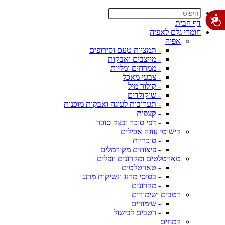
דף הבית
חומרי גלם לאפיה
אפיה
- תמציות טעם וסירופים
- מייצבים ואבקות
- ממרחים ומליות
- צבעי מאכל
- קולור מיל
- שוקולדים
- תערובות לעוגה ואבקות מוכנות
- קצפות
- דפי סוכר ובצק סוכר
קישוטי עוגה אכילים
- סוכריות
- פיצוחים מקורמלים
טארטלטים ומקרונים וופלים
- טארטלטים
- בסיסי מרנג ונשיקות מרנג
- מקרונים
רטבים ושימורים
- שימורים
- רטבים לבישול
קמחים