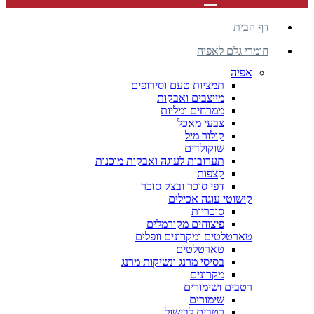
דף הבית
חומרי גלם לאפיה
אפיה
תמציות טעם וסירופים
מייצבים ואבקות
ממרחים ומליות
צבעי מאכל
קולור מיל
שוקולדים
תערובות לעוגה ואבקות מוכנות
קצפות
דפי סוכר ובצק סוכר
קישוטי עוגה אכילים
סוכריות
פיצוחים מקורמלים
טארטלטים ומקרונים וופלים
טארטלטים
בסיסי מרנג ונשיקות מרנג
מקרונים
רטבים ושימורים
שימורים
רטבים לבישול