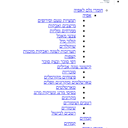
עוד...
חומרי גלם לאפיה
אפיה
תמציות טעם וסירופים
מייצבים ואבקות
ממרחים ומליות
צבעי מאכל
קולור מיל
שוקולדים
תערובות לעוגה ואבקות מוכנות
קצפות
דפי סוכר ובצק סוכר
קישוטי עוגה אכילים
סוכריות
פיצוחים מקורמלים
טארטלטים ומקרונים וופלים
טארטלטים
בסיסי מרנג ונשיקות מרנג
מקרונים
רטבים ושימורים
שימורים
רטבים לבישול
קמחים
קמחים