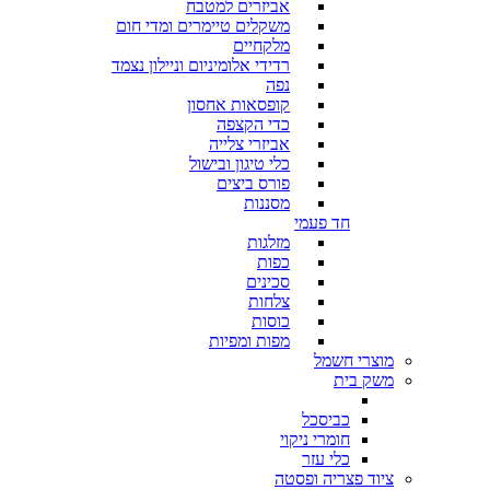
אביזרים למטבח
משקלים טיימרים ומדי חום
מלקחיים
רדידי אלומיניום וניילון נצמד
נפה
קופסאות אחסון
כדי הקצפה
אביזרי צלייה
כלי טיגון ובישול
פורס ביצים
מסננות
חד פעמי
מזלגות
כפות
סכינים
צלחות
כוסות
מפות ומפיות
מוצרי חשמל
משק בית
כביסכל
חומרי ניקוי
כלי עזר
ציוד פצריה ופסטה