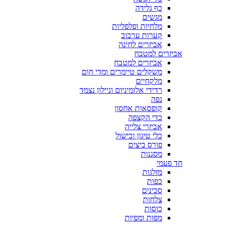
כף גלידה
מגשים
מלחיות ופלפליות
קערות ערבוב
אביזרים לחינה
אביזרים למטבח
אביזרים למטבח
משקלים טיימרים ומדי חום
מלקחיים
רדידי אלומיניום וניילון נצמד
נפה
קופסאות אחסון
כדי הקצפה
אביזרי צלייה
כלי טיגון ובישול
פורס ביצים
מסננות
חד פעמי
מזלגות
כפות
סכינים
צלחות
כוסות
מפות ומפיות