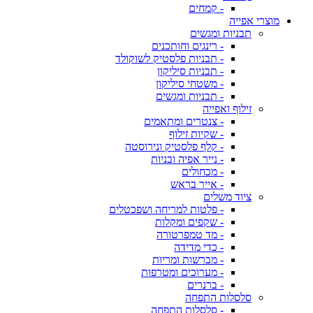
- קמחים
מוצרי אפייה
תבניות ומגשים
- רינגים וחותכנים
- תבניות פלסטיק לשוקולד
- תבניות סיליקון
- משטחי סיליקון
- תבניות ומגשים
זילוף ואפייה
- צנטרים ומתאמים
- שקיות זילוף
- קלף פלסטיק ונירוסטה
- נייר אפיה ובניות
- מכחולים
- אייר בראש
ציוד משלים
- פלטות למריחה ושפכטלים
- שקפים ומקלות
- מד טמפרטורה
- כדי מדידה
- מברשות ומריות
- מערוכים ומטרפות
- ברנרים
סלסלות התפחה
- סלסלות התפחה