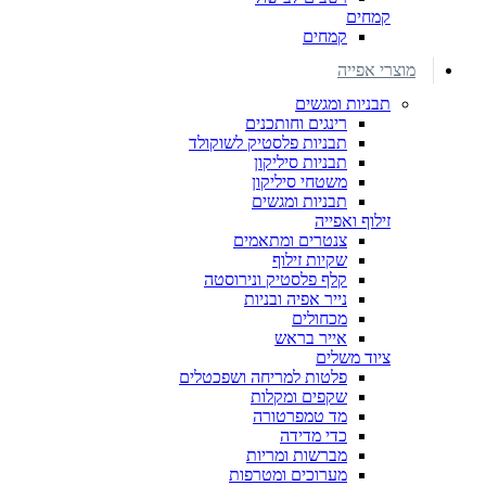
קמחים
קמחים
מוצרי אפייה
תבניות ומגשים
רינגים וחותכנים
תבניות פלסטיק לשוקולד
תבניות סיליקון
משטחי סיליקון
תבניות ומגשים
זילוף ואפייה
צנטרים ומתאמים
שקיות זילוף
קלף פלסטיק ונירוסטה
נייר אפיה ובניות
מכחולים
אייר בראש
ציוד משלים
פלטות למריחה ושפכטלים
שקפים ומקלות
מד טמפרטורה
כדי מדידה
מברשות ומריות
מערוכים ומטרפות