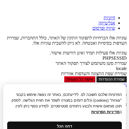
חיוניות
אנליטיקה
שיווק ופרסום
עוגיות אלו הכרחיות לתפקוד התקין של האתר, כולל התחברות, שמירת
העדפות בסיסיות ואבטחה. לא ניתן להשבית עוגיות אלו.
עוגיות אלו פעילות תמיד ואינן דורשות אישור.
PHPSESSID
שמירת סשן משתמש לצורך תפקוד האתר
locale
שמירת שפת התצוגה והעדפות אזוריות
שמירת ההגדרות
אישור כל העוגיות
נגישות
סגור
הפרטיות שלכם חשובה לנו. לידיעתכם, באתר זה נעשה שימוש בקבצי
"עוגיות" (cookies) וכלים דומים במטרה לשפר את חווית הגלישה, לספק
נגישות
תוכן מותאם אישית ולבצע ניתוחים סטטיסטיים. למידע נוסף ניתן לעיין
ב
מדיניות הפרטיות
הגדל טקסט
הקטן טקסט
גווני אפור
דחה הכל