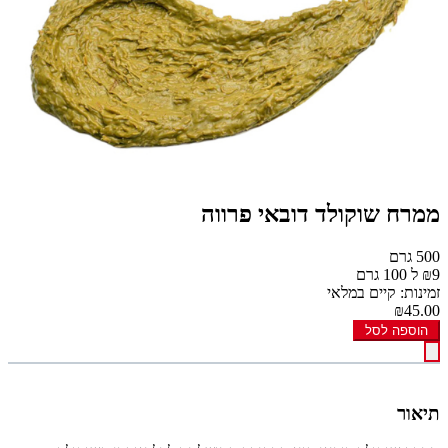
ממרח שוקולד דובאי פרווה
500 גרם
₪9 ל 100 גרם
זמינות: קיים במלאי
₪45.00
הוספה לסל
תיאור