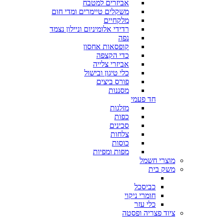
אביזרים למטבח
משקלים טיימרים ומדי חום
מלקחיים
רדידי אלומיניום וניילון נצמד
נפה
קופסאות אחסון
כדי הקצפה
אביזרי צלייה
כלי טיגון ובישול
פורס ביצים
מסננות
חד פעמי
מזלגות
כפות
סכינים
צלחות
כוסות
מפות ומפיות
מוצרי חשמל
משק בית
כביסכל
חומרי ניקוי
כלי עזר
ציוד פצריה ופסטה