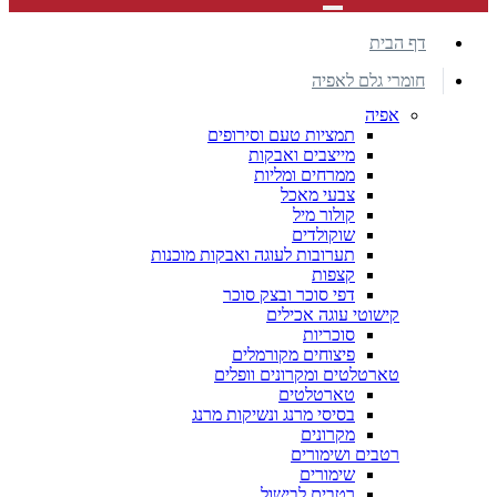
דף הבית
חומרי גלם לאפיה
אפיה
תמציות טעם וסירופים
מייצבים ואבקות
ממרחים ומליות
צבעי מאכל
קולור מיל
שוקולדים
תערובות לעוגה ואבקות מוכנות
קצפות
דפי סוכר ובצק סוכר
קישוטי עוגה אכילים
סוכריות
פיצוחים מקורמלים
טארטלטים ומקרונים וופלים
טארטלטים
בסיסי מרנג ונשיקות מרנג
מקרונים
רטבים ושימורים
שימורים
רטבים לבישול