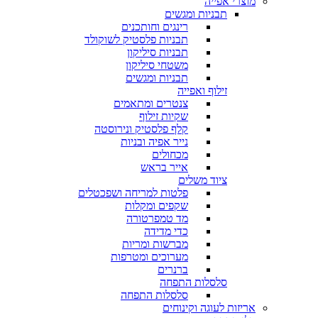
מוצרי אפייה
תבניות ומגשים
רינגים וחותכנים
תבניות פלסטיק לשוקולד
תבניות סיליקון
משטחי סיליקון
תבניות ומגשים
זילוף ואפייה
צנטרים ומתאמים
שקיות זילוף
קלף פלסטיק ונירוסטה
נייר אפיה ובניות
מכחולים
אייר בראש
ציוד משלים
פלטות למריחה ושפכטלים
שקפים ומקלות
מד טמפרטורה
כדי מדידה
מברשות ומריות
מערוכים ומטרפות
ברנרים
סלסלות התפחה
סלסלות התפחה
אריזות לעוגה וקינוחים