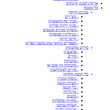
אריזות לעוגה וקינוחים
כלי מטבח
סכינים וחיתוך
- בוצ’רים
- סכיני שף מקצועיות
- סכיני ירקות ופירות
- משחיזי סכינים ומגנטים
- מנדולינות ופומפיות
- קרשי חיתוך
- מספריים כותשי שום ומועכי תפו"א
סירים ומחבתות
- פלאנצ’ה
- סירים
- מחבתות
- מחבתות ווק ופינג’אן
- סירים לאינדוקציה
כלי הגשה וחלוקה
- כוסות זכוכית
- קערות הגשה
- כלי הגשה
- כף גלידה
- מגשים
- מלחיות ופלפליות
- קערות ערבוב
- אביזרים לחינה