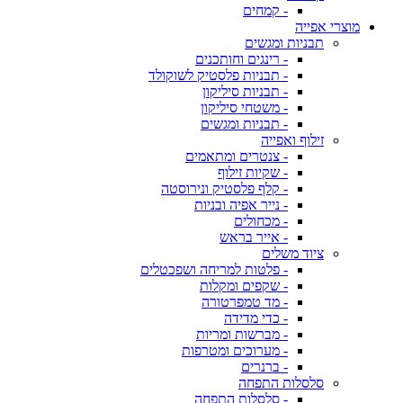
- קמחים
מוצרי אפייה
תבניות ומגשים
- רינגים וחותכנים
- תבניות פלסטיק לשוקולד
- תבניות סיליקון
- משטחי סיליקון
- תבניות ומגשים
זילוף ואפייה
- צנטרים ומתאמים
- שקיות זילוף
- קלף פלסטיק ונירוסטה
- נייר אפיה ובניות
- מכחולים
- אייר בראש
ציוד משלים
- פלטות למריחה ושפכטלים
- שקפים ומקלות
- מד טמפרטורה
- כדי מדידה
- מברשות ומריות
- מערוכים ומטרפות
- ברנרים
סלסלות התפחה
- סלסלות התפחה