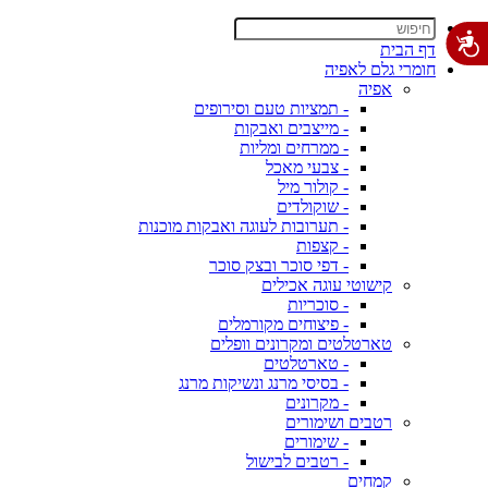
דף הבית
חומרי גלם לאפיה
אפיה
- תמציות טעם וסירופים
- מייצבים ואבקות
- ממרחים ומליות
- צבעי מאכל
- קולור מיל
- שוקולדים
- תערובות לעוגה ואבקות מוכנות
- קצפות
- דפי סוכר ובצק סוכר
קישוטי עוגה אכילים
- סוכריות
- פיצוחים מקורמלים
טארטלטים ומקרונים וופלים
- טארטלטים
- בסיסי מרנג ונשיקות מרנג
- מקרונים
רטבים ושימורים
- שימורים
- רטבים לבישול
קמחים