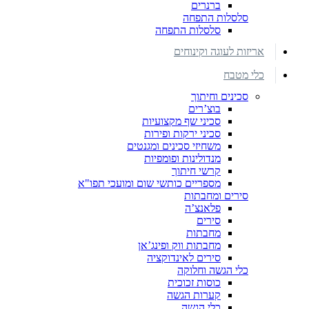
ברנרים
סלסלות התפחה
סלסלות התפחה
אריזות לעוגה וקינוחים
כלי מטבח
סכינים וחיתוך
בוצ’רים
סכיני שף מקצועיות
סכיני ירקות ופירות
משחיזי סכינים ומגנטים
מנדולינות ופומפיות
קרשי חיתוך
מספריים כותשי שום ומועכי תפו"א
סירים ומחבתות
פלאנצ’ה
סירים
מחבתות
מחבתות ווק ופינג’אן
סירים לאינדוקציה
כלי הגשה וחלוקה
כוסות זכוכית
קערות הגשה
כלי הגשה