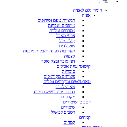
עוד...
חומרי גלם לאפיה
אפיה
תמציות טעם וסירופים
מייצבים ואבקות
ממרחים ומליות
צבעי מאכל
קולור מיל
שוקולדים
תערובות לעוגה ואבקות מוכנות
קצפות
דפי סוכר ובצק סוכר
קישוטי עוגה אכילים
סוכריות
פיצוחים מקורמלים
טארטלטים ומקרונים וופלים
טארטלטים
בסיסי מרנג ונשיקות מרנג
מקרונים
רטבים ושימורים
שימורים
רטבים לבישול
קמחים
קמחים