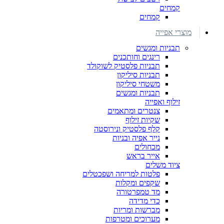
קמחים
קמחים
מוצרי אפייה
תבניות ומגשים
רינגים וחותכנים
תבניות פלסטיק לשוקולד
תבניות סיליקון
משטחי סיליקון
תבניות ומגשים
זילוף ואפייה
צנטרים ומתאמים
שקיות זילוף
קלף פלסטיק ונירוסטה
נייר אפיה ובניות
מכחולים
אייר בראש
ציוד משלים
פלטות למריחה ושפכטלים
שקפים ומקלות
מד טמפרטורה
כדי מדידה
מברשות ומריות
מערוכים ומטרפות