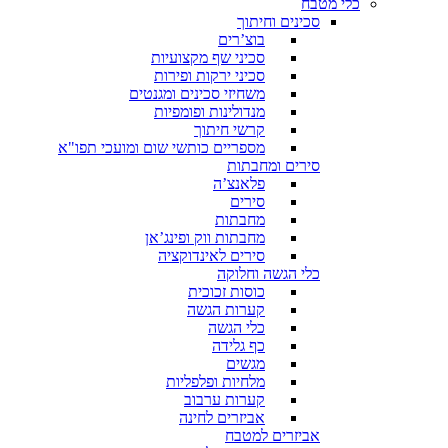
כלי מטבח
סכינים וחיתוך
בוצ’רים
סכיני שף מקצועיות
סכיני ירקות ופירות
משחיזי סכינים ומגנטים
מנדולינות ופומפיות
קרשי חיתוך
מספריים כותשי שום ומועכי תפו"א
סירים ומחבתות
פלאנצ’ה
סירים
מחבתות
מחבתות ווק ופינג’אן
סירים לאינדוקציה
כלי הגשה וחלוקה
כוסות זכוכית
קערות הגשה
כלי הגשה
כף גלידה
מגשים
מלחיות ופלפליות
קערות ערבוב
אביזרים לחינה
אביזרים למטבח