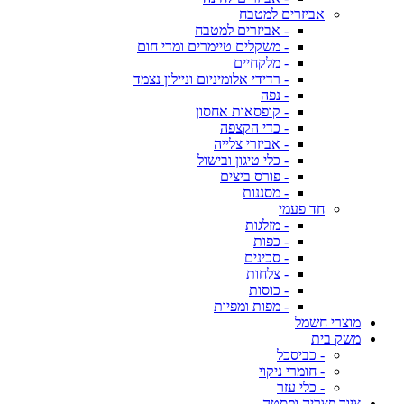
אביזרים למטבח
- אביזרים למטבח
- משקלים טיימרים ומדי חום
- מלקחיים
- רדידי אלומיניום וניילון נצמד
- נפה
- קופסאות אחסון
- כדי הקצפה
- אביזרי צלייה
- כלי טיגון ובישול
- פורס ביצים
- מסננות
חד פעמי
- מזלגות
- כפות
- סכינים
- צלחות
- כוסות
- מפות ומפיות
מוצרי חשמל
משק בית
- כביסכל
- חומרי ניקוי
- כלי עזר
ציוד פצריה ופסטה