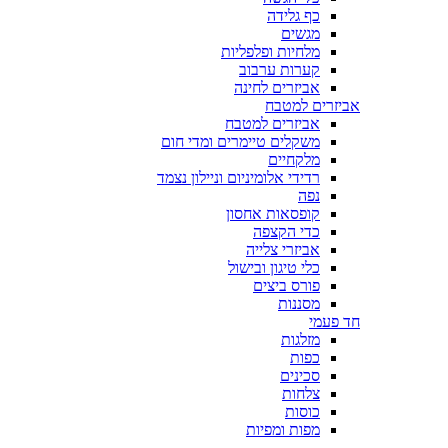
כף גלידה
מגשים
מלחיות ופלפליות
קערות ערבוב
אביזרים לחינה
אביזרים למטבח
אביזרים למטבח
משקלים טיימרים ומדי חום
מלקחיים
רדידי אלומיניום וניילון נצמד
נפה
קופסאות אחסון
כדי הקצפה
אביזרי צלייה
כלי טיגון ובישול
פורס ביצים
מסננות
חד פעמי
מזלגות
כפות
סכינים
צלחות
כוסות
מפות ומפיות