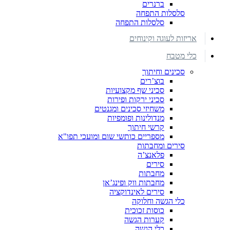
ברנרים
סלסלות התפחה
סלסלות התפחה
אריזות לעוגה וקינוחים
כלי מטבח
סכינים וחיתוך
בוצ’רים
סכיני שף מקצועיות
סכיני ירקות ופירות
משחיזי סכינים ומגנטים
מנדולינות ופומפיות
קרשי חיתוך
מספריים כותשי שום ומועכי תפו"א
סירים ומחבתות
פלאנצ’ה
סירים
מחבתות
מחבתות ווק ופינג’אן
סירים לאינדוקציה
כלי הגשה וחלוקה
כוסות זכוכית
קערות הגשה
כלי הגשה