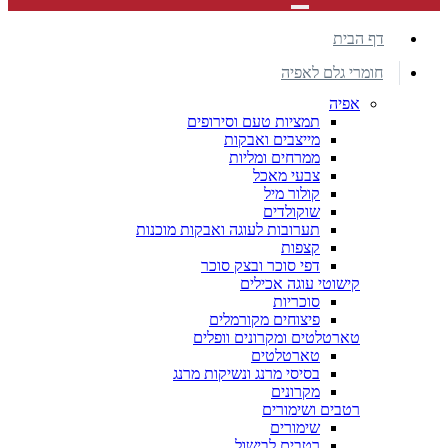
דף הבית
חומרי גלם לאפיה
אפיה
תמציות טעם וסירופים
מייצבים ואבקות
ממרחים ומליות
צבעי מאכל
קולור מיל
שוקולדים
תערובות לעוגה ואבקות מוכנות
קצפות
דפי סוכר ובצק סוכר
קישוטי עוגה אכילים
סוכריות
פיצוחים מקורמלים
טארטלטים ומקרונים וופלים
טארטלטים
בסיסי מרנג ונשיקות מרנג
מקרונים
רטבים ושימורים
שימורים
רטבים לבישול