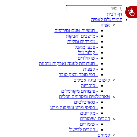
דף הבית
חומרי גלם לאפיה
אפיה
- תמציות טעם וסירופים
- מייצבים ואבקות
- ממרחים ומליות
- צבעי מאכל
- קולור מיל
- שוקולדים
- תערובות לעוגה ואבקות מוכנות
- קצפות
- דפי סוכר ובצק סוכר
קישוטי עוגה אכילים
- סוכריות
- פיצוחים מקורמלים
טארטלטים ומקרונים וופלים
- טארטלטים
- בסיסי מרנג ונשיקות מרנג
- מקרונים
רטבים ושימורים
- שימורים
- רטבים לבישול
קמחים