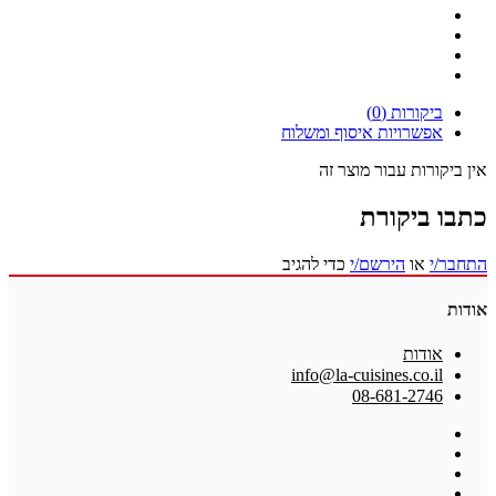
ביקורות (0)
אפשרויות איסוף ומשלוח
אין ביקורות עבור מוצר זה
כתבו ביקורת
התחבר/י
או
הירשם/י
כדי להגיב
אודות
אודות
info@la-cuisines.co.il
08-681-2746