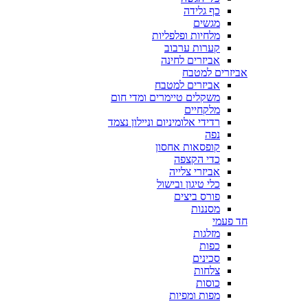
כף גלידה
מגשים
מלחיות ופלפליות
קערות ערבוב
אביזרים לחינה
אביזרים למטבח
אביזרים למטבח
משקלים טיימרים ומדי חום
מלקחיים
רדידי אלומיניום וניילון נצמד
נפה
קופסאות אחסון
כדי הקצפה
אביזרי צלייה
כלי טיגון ובישול
פורס ביצים
מסננות
חד פעמי
מזלגות
כפות
סכינים
צלחות
כוסות
מפות ומפיות