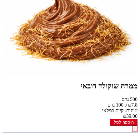
ממרח שוקולד דובאי
500 גרם
₪7.8 ל 100 גרם
זמינות: קיים במלאי
₪39.00
הוספה לסל