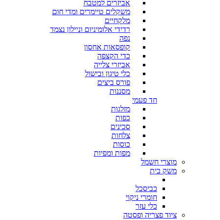
אביזרים למטבח
משקלים טיימרים ומדי חום
מלקחיים
רדידי אלומיניום וניילון נצמד
נפה
קופסאות אחסון
כדי הקצפה
אביזרי צלייה
כלי טיגון ובישול
פורס ביצים
מסננות
חד פעמי
מזלגות
כפות
סכינים
צלחות
כוסות
מפות ומפיות
מוצרי חשמל
משק בית
כביסכל
חומרי ניקוי
כלי עזר
ציוד פצריה ופסטה