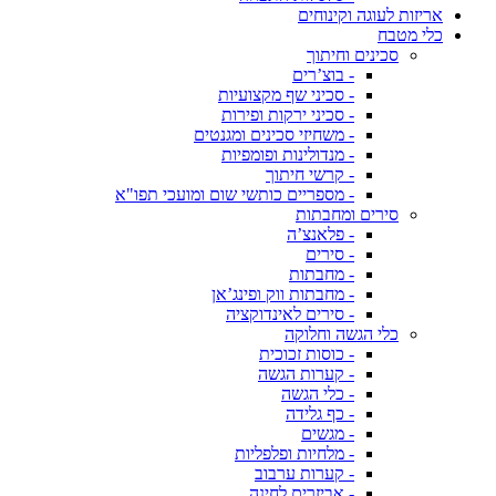
אריזות לעוגה וקינוחים
כלי מטבח
סכינים וחיתוך
- בוצ’רים
- סכיני שף מקצועיות
- סכיני ירקות ופירות
- משחיזי סכינים ומגנטים
- מנדולינות ופומפיות
- קרשי חיתוך
- מספריים כותשי שום ומועכי תפו"א
סירים ומחבתות
- פלאנצ’ה
- סירים
- מחבתות
- מחבתות ווק ופינג’אן
- סירים לאינדוקציה
כלי הגשה וחלוקה
- כוסות זכוכית
- קערות הגשה
- כלי הגשה
- כף גלידה
- מגשים
- מלחיות ופלפליות
- קערות ערבוב
- אביזרים לחינה