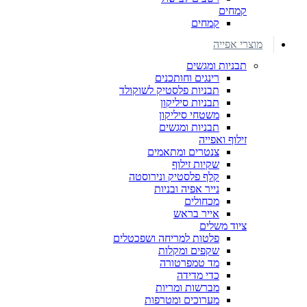
קמחים
קמחים
מוצרי אפייה
תבניות ומגשים
רינגים וחותכנים
תבניות פלסטיק לשוקולד
תבניות סיליקון
משטחי סיליקון
תבניות ומגשים
זילוף ואפייה
צנטרים ומתאמים
שקיות זילוף
קלף פלסטיק ונירוסטה
נייר אפיה ובניות
מכחולים
אייר בראש
ציוד משלים
פלטות למריחה ושפכטלים
שקפים ומקלות
מד טמפרטורה
כדי מדידה
מברשות ומריות
מערוכים ומטרפות