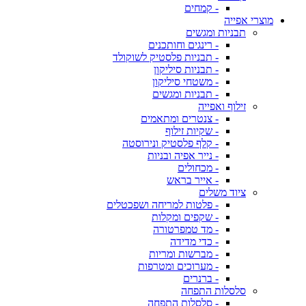
- קמחים
מוצרי אפייה
תבניות ומגשים
- רינגים וחותכנים
- תבניות פלסטיק לשוקולד
- תבניות סיליקון
- משטחי סיליקון
- תבניות ומגשים
זילוף ואפייה
- צנטרים ומתאמים
- שקיות זילוף
- קלף פלסטיק ונירוסטה
- נייר אפיה ובניות
- מכחולים
- אייר בראש
ציוד משלים
- פלטות למריחה ושפכטלים
- שקפים ומקלות
- מד טמפרטורה
- כדי מדידה
- מברשות ומריות
- מערוכים ומטרפות
- ברנרים
סלסלות התפחה
- סלסלות התפחה