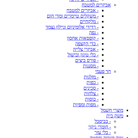
אביזרים למטבח
- אביזרים למטבח
- משקלים טיימרים ומדי חום
- מלקחיים
- רדידי אלומיניום וניילון נצמד
- נפה
- קופסאות אחסון
- כדי הקצפה
- אביזרי צלייה
- כלי טיגון ובישול
- פורס ביצים
- מסננות
חד פעמי
- מזלגות
- כפות
- סכינים
- צלחות
- כוסות
- מפות ומפיות
מוצרי חשמל
משק בית
- כביסכל
- חומרי ניקוי
- כלי עזר
ציוד פצריה ופסטה