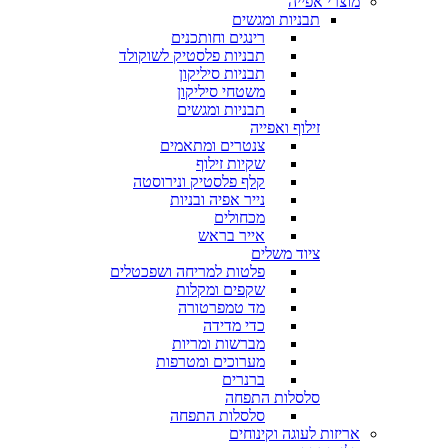
מוצרי אפייה
תבניות ומגשים
רינגים וחותכנים
תבניות פלסטיק לשוקולד
תבניות סיליקון
משטחי סיליקון
תבניות ומגשים
זילוף ואפייה
צנטרים ומתאמים
שקיות זילוף
קלף פלסטיק ונירוסטה
נייר אפיה ובניות
מכחולים
אייר בראש
ציוד משלים
פלטות למריחה ושפכטלים
שקפים ומקלות
מד טמפרטורה
כדי מדידה
מברשות ומריות
מערוכים ומטרפות
ברנרים
סלסלות התפחה
סלסלות התפחה
אריזות לעוגה וקינוחים