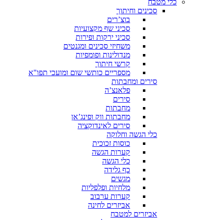
כלי מטבח
סכינים וחיתוך
בוצ’רים
סכיני שף מקצועיות
סכיני ירקות ופירות
משחיזי סכינים ומגנטים
מנדולינות ופומפיות
קרשי חיתוך
מספריים כותשי שום ומועכי תפו"א
סירים ומחבתות
פלאנצ’ה
סירים
מחבתות
מחבתות ווק ופינג’אן
סירים לאינדוקציה
כלי הגשה וחלוקה
כוסות זכוכית
קערות הגשה
כלי הגשה
כף גלידה
מגשים
מלחיות ופלפליות
קערות ערבוב
אביזרים לחינה
אביזרים למטבח