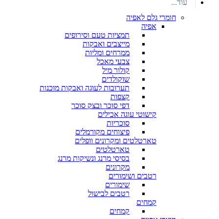
עוד...
חומרי גלם לאפיה
אפיה
תמציות טעם וסירופים
מייצבים ואבקות
ממרחים ומליות
צבעי מאכל
קולור מיל
שוקולדים
תערובות לעוגה ואבקות מוכנות
קצפות
דפי סוכר ובצק סוכר
קישוטי עוגה אכילים
סוכריות
פיצוחים מקורמלים
טארטלטים ומקרונים וופלים
טארטלטים
בסיסי מרנג ונשיקות מרנג
מקרונים
רטבים ושימורים
שימורים
רטבים לבישול
קמחים
קמחים