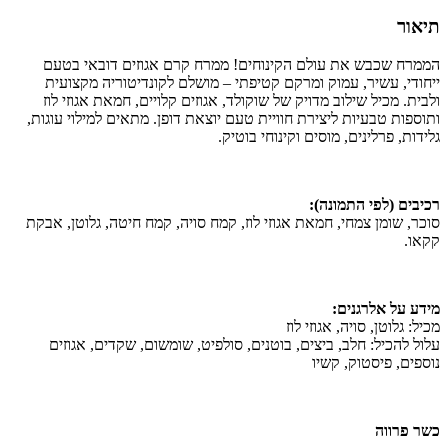
תיאור
הממרח שכבש את עולם הקינוחים! ממרח קרם אגוזים דובאי בטעם
ייחודי, עשיר, עמוק ומרקם קטיפתי – מושלם לקונדיטוריה מקצועית
ולבית. מכיל שילוב מדויק של שוקולד, אגוזים קלויים, חמאת אגוזי לוז
ותוספות טבעיות ליצירת חוויית טעם יוצאת דופן. מתאים למילוי עוגות,
גלידות, פרלינים, מוסים וקינוחי בוטיק.
רכיבים (לפי התמונה):
סוכר, שומן צמחי, חמאת אגוזי לוז, קמח סויה, קמח חיטה, גלוטן, אבקת
קקאו.
מידע על אלרגנים:
מכיל: גלוטן, סויה, אגוזי לוז
עלול להכיל: חלב, ביצים, בוטנים, סולפיט, שומשום, שקדים, אגוזים
נוספים, פיסטוק, קשיו
כשר פרווה