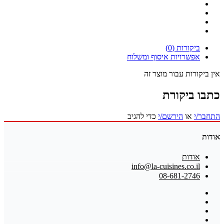
ביקורות (0)
אפשרויות איסוף ומשלוח
אין ביקורות עבור מוצר זה
כתבו ביקורת
התחבר/י
או
הירשם/י
כדי להגיב
אודות
אודות
info@la-cuisines.co.il
08-681-2746