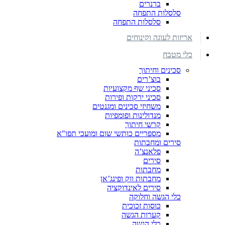
ברנרים
סלסלות התפחה
סלסלות התפחה
אריזות לעוגה וקינוחים
כלי מטבח
סכינים וחיתוך
בוצ’רים
סכיני שף מקצועיות
סכיני ירקות ופירות
משחיזי סכינים ומגנטים
מנדולינות ופומפיות
קרשי חיתוך
מספריים כותשי שום ומועכי תפו"א
סירים ומחבתות
פלאנצ’ה
סירים
מחבתות
מחבתות ווק ופינג’אן
סירים לאינדוקציה
כלי הגשה וחלוקה
כוסות זכוכית
קערות הגשה
כלי הגשה