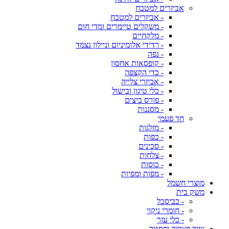
אביזרים למטבח
- אביזרים למטבח
- משקלים טיימרים ומדי חום
- מלקחיים
- רדידי אלומיניום וניילון נצמד
- נפה
- קופסאות אחסון
- כדי הקצפה
- אביזרי צלייה
- כלי טיגון ובישול
- פורס ביצים
- מסננות
חד פעמי
- מזלגות
- כפות
- סכינים
- צלחות
- כוסות
- מפות ומפיות
מוצרי חשמל
משק בית
- כביסכל
- חומרי ניקוי
- כלי עזר
ציוד פצריה ופסטה