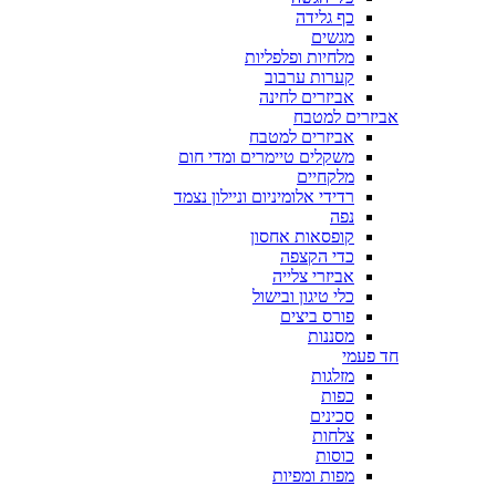
כף גלידה
מגשים
מלחיות ופלפליות
קערות ערבוב
אביזרים לחינה
אביזרים למטבח
אביזרים למטבח
משקלים טיימרים ומדי חום
מלקחיים
רדידי אלומיניום וניילון נצמד
נפה
קופסאות אחסון
כדי הקצפה
אביזרי צלייה
כלי טיגון ובישול
פורס ביצים
מסננות
חד פעמי
מזלגות
כפות
סכינים
צלחות
כוסות
מפות ומפיות