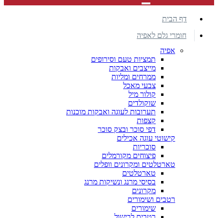
דף הבית
חומרי גלם לאפיה
אפיה
תמציות טעם וסירופים
מייצבים ואבקות
ממרחים ומליות
צבעי מאכל
קולור מיל
שוקולדים
תערובות לעוגה ואבקות מוכנות
קצפות
דפי סוכר ובצק סוכר
קישוטי עוגה אכילים
סוכריות
פיצוחים מקורמלים
טארטלטים ומקרונים וופלים
טארטלטים
בסיסי מרנג ונשיקות מרנג
מקרונים
רטבים ושימורים
שימורים
רטבים לבישול