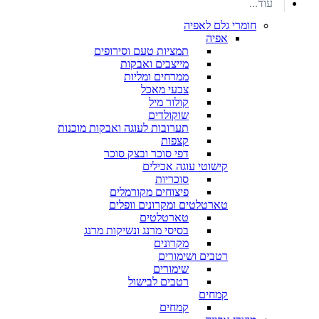
עוד...
חומרי גלם לאפיה
אפיה
תמציות טעם וסירופים
מייצבים ואבקות
ממרחים ומליות
צבעי מאכל
קולור מיל
שוקולדים
תערובות לעוגה ואבקות מוכנות
קצפות
דפי סוכר ובצק סוכר
קישוטי עוגה אכילים
סוכריות
פיצוחים מקורמלים
טארטלטים ומקרונים וופלים
טארטלטים
בסיסי מרנג ונשיקות מרנג
מקרונים
רטבים ושימורים
שימורים
רטבים לבישול
קמחים
קמחים