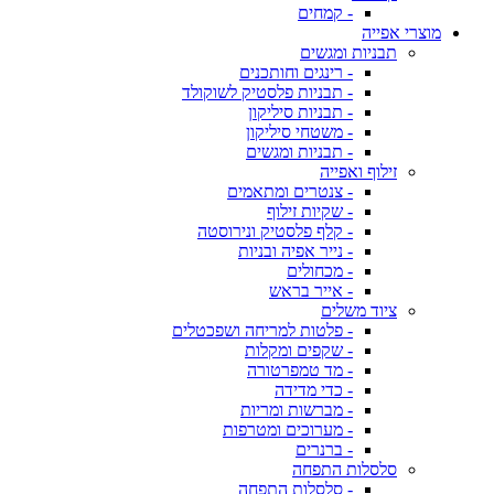
- קמחים
מוצרי אפייה
תבניות ומגשים
- רינגים וחותכנים
- תבניות פלסטיק לשוקולד
- תבניות סיליקון
- משטחי סיליקון
- תבניות ומגשים
זילוף ואפייה
- צנטרים ומתאמים
- שקיות זילוף
- קלף פלסטיק ונירוסטה
- נייר אפיה ובניות
- מכחולים
- אייר בראש
ציוד משלים
- פלטות למריחה ושפכטלים
- שקפים ומקלות
- מד טמפרטורה
- כדי מדידה
- מברשות ומריות
- מערוכים ומטרפות
- ברנרים
סלסלות התפחה
- סלסלות התפחה