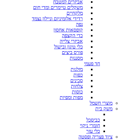
אביזרים למטבח
משקלים טיימרים ומדי חום
מלקחיים
רדידי אלומיניום וניילון נצמד
נפה
קופסאות אחסון
כדי הקצפה
אביזרי צלייה
כלי טיגון ובישול
פורס ביצים
מסננות
חד פעמי
מזלגות
כפות
סכינים
צלחות
כוסות
מפות ומפיות
מוצרי חשמל
משק בית
כביסכל
חומרי ניקוי
כלי עזר
ציוד פצריה ופסטה