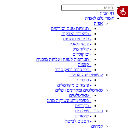
דף הבית
חומרי גלם לאפיה
אפיה
- תמציות טעם וסירופים
- מייצבים ואבקות
- ממרחים ומליות
- צבעי מאכל
- קולור מיל
- שוקולדים
- תערובות לעוגה ואבקות מוכנות
- קצפות
- דפי סוכר ובצק סוכר
קישוטי עוגה אכילים
- סוכריות
- פיצוחים מקורמלים
טארטלטים ומקרונים וופלים
- טארטלטים
- בסיסי מרנג ונשיקות מרנג
- מקרונים
רטבים ושימורים
- שימורים
- רטבים לבישול
קמחים