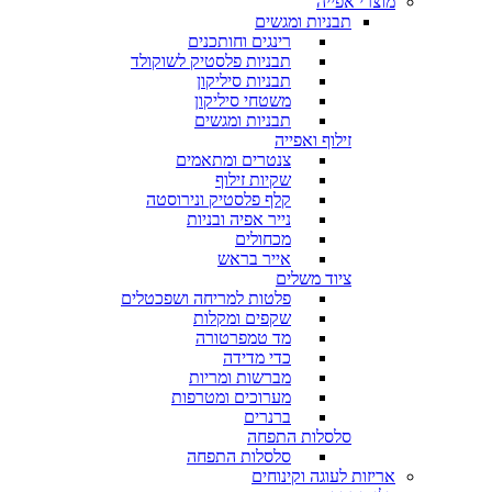
מוצרי אפייה
תבניות ומגשים
רינגים וחותכנים
תבניות פלסטיק לשוקולד
תבניות סיליקון
משטחי סיליקון
תבניות ומגשים
זילוף ואפייה
צנטרים ומתאמים
שקיות זילוף
קלף פלסטיק ונירוסטה
נייר אפיה ובניות
מכחולים
אייר בראש
ציוד משלים
פלטות למריחה ושפכטלים
שקפים ומקלות
מד טמפרטורה
כדי מדידה
מברשות ומריות
מערוכים ומטרפות
ברנרים
סלסלות התפחה
סלסלות התפחה
אריזות לעוגה וקינוחים