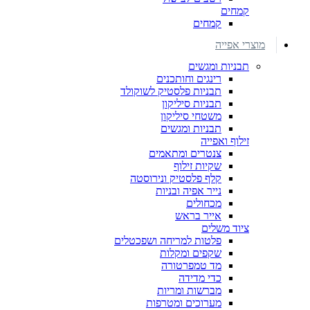
קמחים
קמחים
מוצרי אפייה
תבניות ומגשים
רינגים וחותכנים
תבניות פלסטיק לשוקולד
תבניות סיליקון
משטחי סיליקון
תבניות ומגשים
זילוף ואפייה
צנטרים ומתאמים
שקיות זילוף
קלף פלסטיק ונירוסטה
נייר אפיה ובניות
מכחולים
אייר בראש
ציוד משלים
פלטות למריחה ושפכטלים
שקפים ומקלות
מד טמפרטורה
כדי מדידה
מברשות ומריות
מערוכים ומטרפות