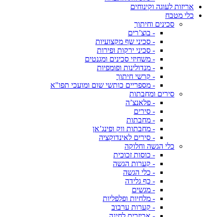
אריזות לעוגה וקינוחים
כלי מטבח
סכינים וחיתוך
- בוצ’רים
- סכיני שף מקצועיות
- סכיני ירקות ופירות
- משחיזי סכינים ומגנטים
- מנדולינות ופומפיות
- קרשי חיתוך
- מספריים כותשי שום ומועכי תפו"א
סירים ומחבתות
- פלאנצ’ה
- סירים
- מחבתות
- מחבתות ווק ופינג’אן
- סירים לאינדוקציה
כלי הגשה וחלוקה
- כוסות זכוכית
- קערות הגשה
- כלי הגשה
- כף גלידה
- מגשים
- מלחיות ופלפליות
- קערות ערבוב
- אביזרים לחינה