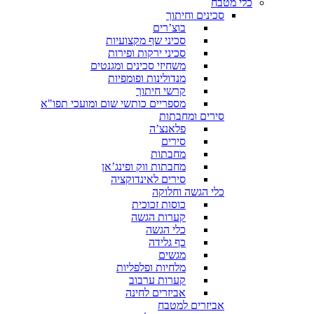
כלי מטבח
סכינים וחיתוך
בוצ’רים
סכיני שף מקצועיות
סכיני ירקות ופירות
משחיזי סכינים ומגנטים
מנדולינות ופומפיות
קרשי חיתוך
מספריים כותשי שום ומועכי תפו"א
סירים ומחבתות
פלאנצ’ה
סירים
מחבתות
מחבתות ווק ופינג’אן
סירים לאינדוקציה
כלי הגשה וחלוקה
כוסות זכוכית
קערות הגשה
כלי הגשה
כף גלידה
מגשים
מלחיות ופלפליות
קערות ערבוב
אביזרים לחינה
אביזרים למטבח