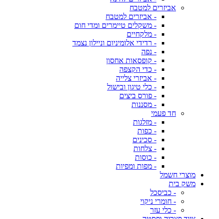
אביזרים למטבח
- אביזרים למטבח
- משקלים טיימרים ומדי חום
- מלקחיים
- רדידי אלומיניום וניילון נצמד
- נפה
- קופסאות אחסון
- כדי הקצפה
- אביזרי צלייה
- כלי טיגון ובישול
- פורס ביצים
- מסננות
חד פעמי
- מזלגות
- כפות
- סכינים
- צלחות
- כוסות
- מפות ומפיות
מוצרי חשמל
משק בית
- כביסכל
- חומרי ניקוי
- כלי עזר
ציוד פצריה ופסטה