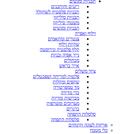
תבניות ומגשים
רינגים וחותכנים
תבניות פלסטיק לשוקולד
תבניות סיליקון
משטחי סיליקון
תבניות ומגשים
זילוף ואפייה
צנטרים ומתאמים
שקיות זילוף
קלף פלסטיק ונירוסטה
נייר אפיה ובניות
מכחולים
אייר בראש
ציוד משלים
פלטות למריחה ושפכטלים
שקפים ומקלות
מד טמפרטורה
כדי מדידה
מברשות ומריות
מערוכים ומטרפות
ברנרים
סלסלות התפחה
סלסלות התפחה
אריזות לעוגה וקינוחים
כלי מטבח