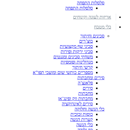
סלסלות התפחה
סלסלות התפחה
אריזות לעוגה וקינוחים
כלי מטבח
סכינים וחיתוך
בוצ’רים
סכיני שף מקצועיות
סכיני ירקות ופירות
משחיזי סכינים ומגנטים
מנדולינות ופומפיות
קרשי חיתוך
מספריים כותשי שום ומועכי תפו"א
סירים ומחבתות
פלאנצ’ה
סירים
מחבתות
מחבתות ווק ופינג’אן
סירים לאינדוקציה
כלי הגשה וחלוקה
כוסות זכוכית
קערות הגשה
כלי הגשה
כף גלידה