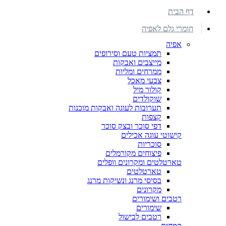
דף הבית
חומרי גלם לאפיה
אפיה
תמציות טעם וסירופים
מייצבים ואבקות
ממרחים ומליות
צבעי מאכל
קולור מיל
שוקולדים
תערובות לעוגה ואבקות מוכנות
קצפות
דפי סוכר ובצק סוכר
קישוטי עוגה אכילים
סוכריות
פיצוחים מקורמלים
טארטלטים ומקרונים וופלים
טארטלטים
בסיסי מרנג ונשיקות מרנג
מקרונים
רטבים ושימורים
שימורים
רטבים לבישול
קמחים