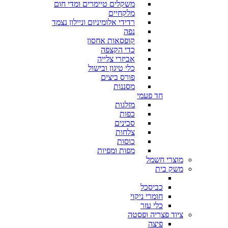
משקלים טיימרים ומדי חום
מלקחיים
רדידי אלומיניום וניילון נצמד
נפה
קופסאות אחסון
כדי הקצפה
אביזרי צלייה
כלי טיגון ובישול
פורס ביצים
מסננות
חד פעמי
מזלגות
כפות
סכינים
צלחות
כוסות
מפות ומפיות
מוצרי חשמל
משק בית
כביסכל
חומרי ניקוי
כלי עזר
ציוד פצריה ופסטה
פיצה