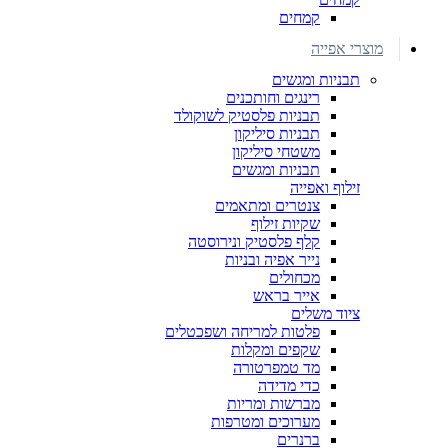
קמחים
מוצרי אפייה
תבניות ומגשים
רינגים וחותכנים
תבניות פלסטיק לשוקולד
תבניות סיליקון
משטחי סיליקון
תבניות ומגשים
זילוף ואפייה
צנטרים ומתאמים
שקיות זילוף
קלף פלסטיק ונירוסטה
נייר אפיה ובניות
מכחולים
אייר בראש
ציוד משלים
פלטות למריחה ושפכטלים
שקפים ומקלות
מד טמפרטורה
כדי מדידה
מברשות ומריות
מערוכים ומטרפות
ברנרים