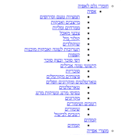
חומרי גלם לאפיה
אפיה
תמציות טעם וסירופים
מייצבים ואבקות
ממרחים ומליות
צבעי מאכל
קולור מיל
שוקולדים
תערובות לעוגה ואבקות מוכנות
קצפות
דפי סוכר ובצק סוכר
קישוטי עוגה אכילים
סוכריות
פיצוחים מקורמלים
טארטלטים ומקרונים וופלים
טארטלטים
בסיסי מרנג ונשיקות מרנג
מקרונים
רטבים ושימורים
שימורים
רטבים לבישול
קמחים
קמחים
מוצרי אפייה