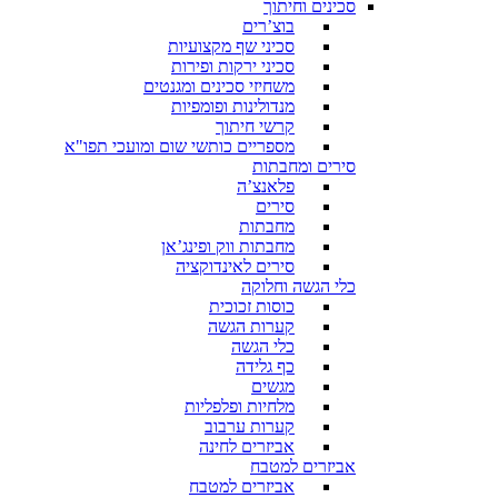
סכינים וחיתוך
בוצ’רים
סכיני שף מקצועיות
סכיני ירקות ופירות
משחיזי סכינים ומגנטים
מנדולינות ופומפיות
קרשי חיתוך
מספריים כותשי שום ומועכי תפו"א
סירים ומחבתות
פלאנצ’ה
סירים
מחבתות
מחבתות ווק ופינג’אן
סירים לאינדוקציה
כלי הגשה וחלוקה
כוסות זכוכית
קערות הגשה
כלי הגשה
כף גלידה
מגשים
מלחיות ופלפליות
קערות ערבוב
אביזרים לחינה
אביזרים למטבח
אביזרים למטבח