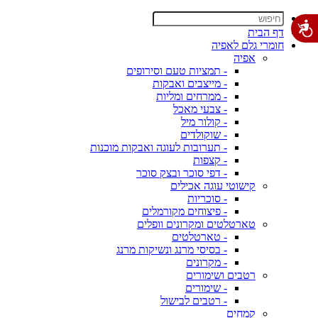
דף הבית
חומרי גלם לאפיה
אפיה
- תמציות טעם וסירופים
- מייצבים ואבקות
- ממרחים ומליות
- צבעי מאכל
- קולור מיל
- שוקולדים
- תערובות לעוגה ואבקות מוכנות
- קצפות
- דפי סוכר ובצק סוכר
קישוטי עוגה אכילים
- סוכריות
- פיצוחים מקורמלים
טארטלטים ומקרונים וופלים
- טארטלטים
- בסיסי מרנג ונשיקות מרנג
- מקרונים
רטבים ושימורים
- שימורים
- רטבים לבישול
קמחים