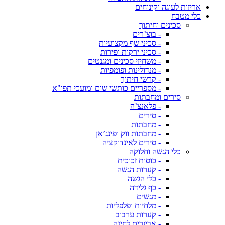
אריזות לעוגה וקינוחים
כלי מטבח
סכינים וחיתוך
- בוצ’רים
- סכיני שף מקצועיות
- סכיני ירקות ופירות
- משחיזי סכינים ומגנטים
- מנדולינות ופומפיות
- קרשי חיתוך
- מספריים כותשי שום ומועכי תפו"א
סירים ומחבתות
- פלאנצ’ה
- סירים
- מחבתות
- מחבתות ווק ופינג’אן
- סירים לאינדוקציה
כלי הגשה וחלוקה
- כוסות זכוכית
- קערות הגשה
- כלי הגשה
- כף גלידה
- מגשים
- מלחיות ופלפליות
- קערות ערבוב
- אביזרים לחינה