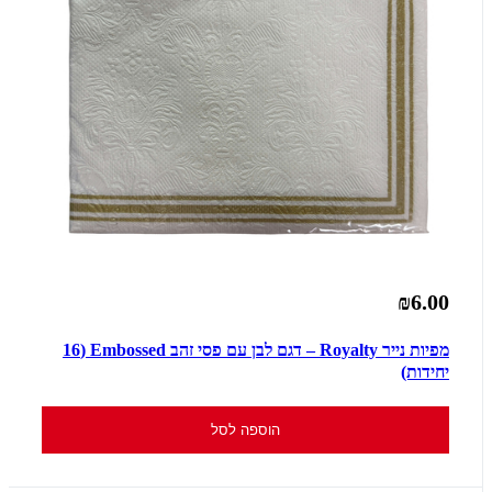
₪6.00
מפיות נייר Royalty – דגם לבן עם פסי זהב Embossed (16
יחידות)
הוספה לסל