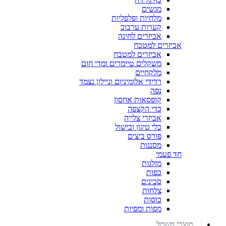
מגשים
מלחיות ופלפליות
קערות ערבוב
אביזרים לחינה
אביזרים למטבח
אביזרים למטבח
משקלים טיימרים ומדי חום
מלקחיים
רדידי אלומיניום וניילון נצמד
נפה
קופסאות אחסון
כדי הקצפה
אביזרי צלייה
כלי טיגון ובישול
פורס ביצים
מסננות
חד פעמי
מזלגות
כפות
סכינים
צלחות
כוסות
מפות ומפיות
מוצרי חשמל