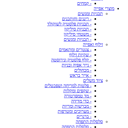
- קמחים
מוצרי אפייה
תבניות ומגשים
- רינגים וחותכנים
- תבניות פלסטיק לשוקולד
- תבניות סיליקון
- משטחי סיליקון
- תבניות ומגשים
זילוף ואפייה
- צנטרים ומתאמים
- שקיות זילוף
- קלף פלסטיק ונירוסטה
- נייר אפיה ובניות
- מכחולים
- אייר בראש
ציוד משלים
- פלטות למריחה ושפכטלים
- שקפים ומקלות
- מד טמפרטורה
- כדי מדידה
- מברשות ומריות
- מערוכים ומטרפות
- ברנרים
סלסלות התפחה
- סלסלות התפחה