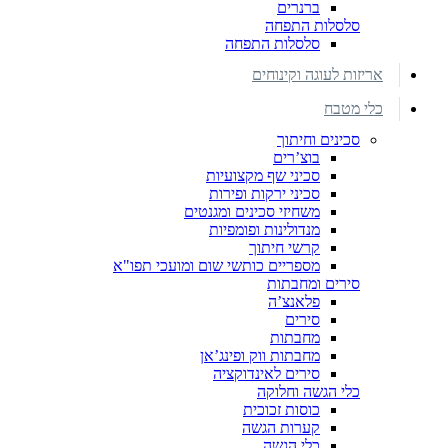
ברנרים
סלסלות התפחה
סלסלות התפחה
אריזות לעוגה וקינוחים
כלי מטבח
סכינים וחיתוך
בוצ’רים
סכיני שף מקצועיות
סכיני ירקות ופירות
משחיזי סכינים ומגנטים
מנדולינות ופומפיות
קרשי חיתוך
מספריים כותשי שום ומועכי תפו"א
סירים ומחבתות
פלאנצ’ה
סירים
מחבתות
מחבתות ווק ופינג’אן
סירים לאינדוקציה
כלי הגשה וחלוקה
כוסות זכוכית
קערות הגשה
כלי הגשה