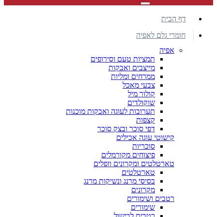
דף הבית
חומרי גלם לאפיה
אפיה
תמציות טעם וסירופים
מייצבים ואבקות
ממרחים ומליות
צבעי מאכל
קולור מיל
שוקולדים
תערובות לעוגה ואבקות מוכנות
קצפות
דפי סוכר ובצק סוכר
קישוטי עוגה אכילים
סוכריות
פיצוחים מקורמלים
טארטלטים ומקרונים וופלים
טארטלטים
בסיסי מרנג ונשיקות מרנג
מקרונים
רטבים ושימורים
שימורים
רטבים לבישול