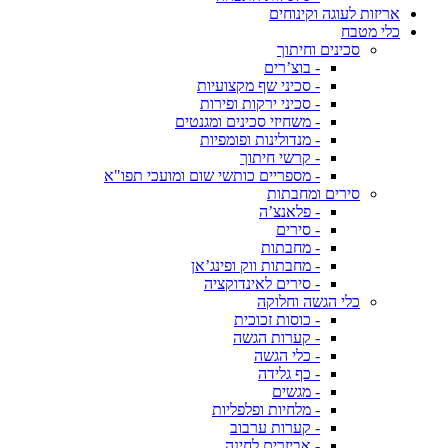
אריזות לעוגה וקינוחים
כלי מטבח
סכינים וחיתוך
- בוצ’רים
- סכיני שף מקצועיות
- סכיני ירקות ופירות
- משחיזי סכינים ומגנטים
- מנדולינות ופומפיות
- קרשי חיתוך
- מספריים כותשי שום ומועכי תפו"א
סירים ומחבתות
- פלאנצ’ה
- סירים
- מחבתות
- מחבתות ווק ופינג’אן
- סירים לאינדוקציה
כלי הגשה וחלוקה
- כוסות זכוכית
- קערות הגשה
- כלי הגשה
- כף גלידה
- מגשים
- מלחיות ופלפליות
- קערות ערבוב
- אביזרים לחינה