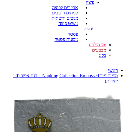
פיצה
אביזרים לפיצה
קמחים ורטבים
מגשים ורשתות
משוט פיצה
פסטה
פסטה
מכונות פסטה
ימי הולדת
מבצעים
בלוג
ראשי
מפיות נייר Napking Collection Embossed – דגם אפור (20
יחידות)