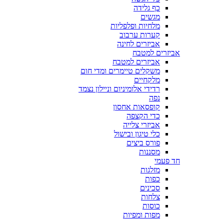
כף גלידה
מגשים
מלחיות ופלפליות
קערות ערבוב
אביזרים לחינה
אביזרים למטבח
אביזרים למטבח
משקלים טיימרים ומדי חום
מלקחיים
רדידי אלומיניום וניילון נצמד
נפה
קופסאות אחסון
כדי הקצפה
אביזרי צלייה
כלי טיגון ובישול
פורס ביצים
מסננות
חד פעמי
מזלגות
כפות
סכינים
צלחות
כוסות
מפות ומפיות