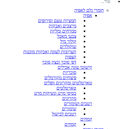
עוד...
חומרי גלם לאפיה
אפיה
תמציות טעם וסירופים
מייצבים ואבקות
ממרחים ומליות
צבעי מאכל
קולור מיל
שוקולדים
תערובות לעוגה ואבקות מוכנות
קצפות
דפי סוכר ובצק סוכר
קישוטי עוגה אכילים
סוכריות
פיצוחים מקורמלים
טארטלטים ומקרונים וופלים
טארטלטים
בסיסי מרנג ונשיקות מרנג
מקרונים
רטבים ושימורים
שימורים
רטבים לבישול
קמחים
קמחים