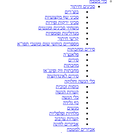
כלי מטבח
סכינים וחיתוך
בוצ’רים
סכיני שף מקצועיות
סכיני ירקות ופירות
משחיזי סכינים ומגנטים
מנדולינות ופומפיות
קרשי חיתוך
מספריים כותשי שום ומועכי תפו"א
סירים ומחבתות
פלאנצ’ה
סירים
מחבתות
מחבתות ווק ופינג’אן
סירים לאינדוקציה
כלי הגשה וחלוקה
כוסות זכוכית
קערות הגשה
כלי הגשה
כף גלידה
מגשים
מלחיות ופלפליות
קערות ערבוב
אביזרים לחינה
אביזרים למטבח