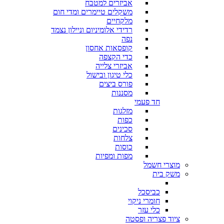
אביזרים למטבח
משקלים טיימרים ומדי חום
מלקחיים
רדידי אלומיניום וניילון נצמד
נפה
קופסאות אחסון
כדי הקצפה
אביזרי צלייה
כלי טיגון ובישול
פורס ביצים
מסננות
חד פעמי
מזלגות
כפות
סכינים
צלחות
כוסות
מפות ומפיות
מוצרי חשמל
משק בית
כביסכל
חומרי ניקוי
כלי עזר
ציוד פצריה ופסטה