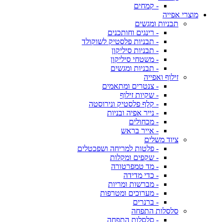
- קמחים
מוצרי אפייה
תבניות ומגשים
- רינגים וחותכנים
- תבניות פלסטיק לשוקולד
- תבניות סיליקון
- משטחי סיליקון
- תבניות ומגשים
זילוף ואפייה
- צנטרים ומתאמים
- שקיות זילוף
- קלף פלסטיק ונירוסטה
- נייר אפיה ובניות
- מכחולים
- אייר בראש
ציוד משלים
- פלטות למריחה ושפכטלים
- שקפים ומקלות
- מד טמפרטורה
- כדי מדידה
- מברשות ומריות
- מערוכים ומטרפות
- ברנרים
סלסלות התפחה
- סלסלות התפחה