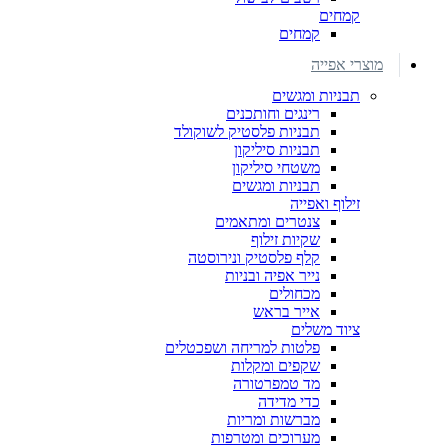
קמחים
קמחים
מוצרי אפייה
תבניות ומגשים
רינגים וחותכנים
תבניות פלסטיק לשוקולד
תבניות סיליקון
משטחי סיליקון
תבניות ומגשים
זילוף ואפייה
צנטרים ומתאמים
שקיות זילוף
קלף פלסטיק ונירוסטה
נייר אפיה ובניות
מכחולים
אייר בראש
ציוד משלים
פלטות למריחה ושפכטלים
שקפים ומקלות
מד טמפרטורה
כדי מדידה
מברשות ומריות
מערוכים ומטרפות