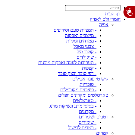
דף הבית
חומרי גלם לאפיה
אפיה
- תמציות טעם וסירופים
- מייצבים ואבקות
- ממרחים ומליות
- צבעי מאכל
- קולור מיל
- שוקולדים
- תערובות לעוגה ואבקות מוכנות
- קצפות
- דפי סוכר ובצק סוכר
קישוטי עוגה אכילים
- סוכריות
- פיצוחים מקורמלים
טארטלטים ומקרונים וופלים
- טארטלטים
- בסיסי מרנג ונשיקות מרנג
- מקרונים
רטבים ושימורים
- שימורים
- רטבים לבישול
קמחים