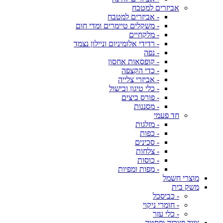
אביזרים למטבח
- אביזרים למטבח
- משקלים טיימרים ומדי חום
- מלקחיים
- רדידי אלומיניום וניילון נצמד
- נפה
- קופסאות אחסון
- כדי הקצפה
- אביזרי צלייה
- כלי טיגון ובישול
- פורס ביצים
- מסננות
חד פעמי
- מזלגות
- כפות
- סכינים
- צלחות
- כוסות
- מפות ומפיות
מוצרי חשמל
משק בית
- כביסכל
- חומרי ניקוי
- כלי עזר
ציוד פצריה ופסטה