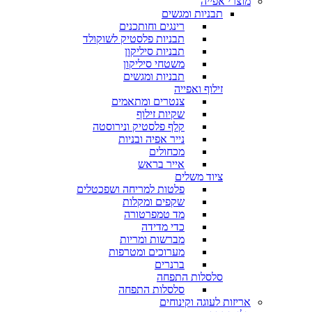
מוצרי אפייה
תבניות ומגשים
רינגים וחותכנים
תבניות פלסטיק לשוקולד
תבניות סיליקון
משטחי סיליקון
תבניות ומגשים
זילוף ואפייה
צנטרים ומתאמים
שקיות זילוף
קלף פלסטיק ונירוסטה
נייר אפיה ובניות
מכחולים
אייר בראש
ציוד משלים
פלטות למריחה ושפכטלים
שקפים ומקלות
מד טמפרטורה
כדי מדידה
מברשות ומריות
מערוכים ומטרפות
ברנרים
סלסלות התפחה
סלסלות התפחה
אריזות לעוגה וקינוחים