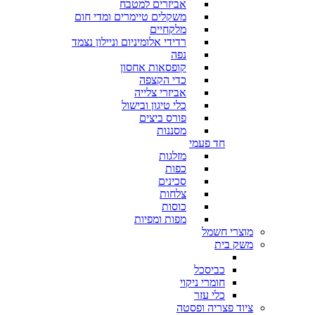
אביזרים למטבח
משקלים טיימרים ומדי חום
מלקחיים
רדידי אלומיניום וניילון נצמד
נפה
קופסאות אחסון
כדי הקצפה
אביזרי צלייה
כלי טיגון ובישול
פורס ביצים
מסננות
חד פעמי
מזלגות
כפות
סכינים
צלחות
כוסות
מפות ומפיות
מוצרי חשמל
משק בית
כביסכל
חומרי ניקוי
כלי עזר
ציוד פצריה ופסטה