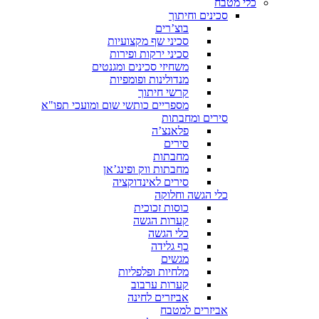
כלי מטבח
סכינים וחיתוך
בוצ’רים
סכיני שף מקצועיות
סכיני ירקות ופירות
משחיזי סכינים ומגנטים
מנדולינות ופומפיות
קרשי חיתוך
מספריים כותשי שום ומועכי תפו"א
סירים ומחבתות
פלאנצ’ה
סירים
מחבתות
מחבתות ווק ופינג’אן
סירים לאינדוקציה
כלי הגשה וחלוקה
כוסות זכוכית
קערות הגשה
כלי הגשה
כף גלידה
מגשים
מלחיות ופלפליות
קערות ערבוב
אביזרים לחינה
אביזרים למטבח