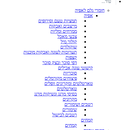
עוד...
חומרי גלם לאפיה
אפיה
תמציות טעם וסירופים
מייצבים ואבקות
ממרחים ומליות
צבעי מאכל
קולור מיל
שוקולדים
תערובות לעוגה ואבקות מוכנות
קצפות
דפי סוכר ובצק סוכר
קישוטי עוגה אכילים
סוכריות
פיצוחים מקורמלים
טארטלטים ומקרונים וופלים
טארטלטים
בסיסי מרנג ונשיקות מרנג
מקרונים
רטבים ושימורים
שימורים
רטבים לבישול
קמחים
קמחים