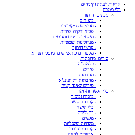
אריזות לעוגה וקינוחים
כלי מטבח
סכינים וחיתוך
- בוצ’רים
- סכיני שף מקצועיות
- סכיני ירקות ופירות
- משחיזי סכינים ומגנטים
- מנדולינות ופומפיות
- קרשי חיתוך
- מספריים כותשי שום ומועכי תפו"א
סירים ומחבתות
- פלאנצ’ה
- סירים
- מחבתות
- מחבתות ווק ופינג’אן
- סירים לאינדוקציה
כלי הגשה וחלוקה
- כוסות זכוכית
- קערות הגשה
- כלי הגשה
- כף גלידה
- מגשים
- מלחיות ופלפליות
- קערות ערבוב
- אביזרים לחינה