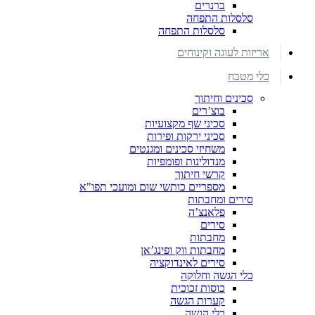
ברנרים
סלסלות התפחה
סלסלות התפחה
אריזות לעוגה וקינוחים
כלי מטבח
סכינים וחיתוך
בוצ’רים
סכיני שף מקצועיות
סכיני ירקות ופירות
משחיזי סכינים ומגנטים
מנדולינות ופומפיות
קרשי חיתוך
מספריים כותשי שום ומועכי תפו"א
סירים ומחבתות
פלאנצ’ה
סירים
מחבתות
מחבתות ווק ופינג’אן
סירים לאינדוקציה
כלי הגשה וחלוקה
כוסות זכוכית
קערות הגשה
כלי הגשה