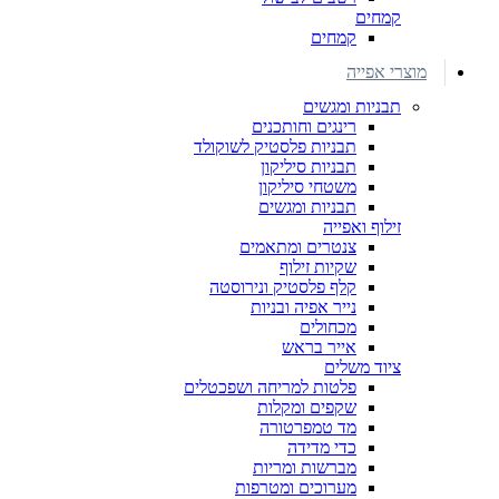
קמחים
קמחים
מוצרי אפייה
תבניות ומגשים
רינגים וחותכנים
תבניות פלסטיק לשוקולד
תבניות סיליקון
משטחי סיליקון
תבניות ומגשים
זילוף ואפייה
צנטרים ומתאמים
שקיות זילוף
קלף פלסטיק ונירוסטה
נייר אפיה ובניות
מכחולים
אייר בראש
ציוד משלים
פלטות למריחה ושפכטלים
שקפים ומקלות
מד טמפרטורה
כדי מדידה
מברשות ומריות
מערוכים ומטרפות