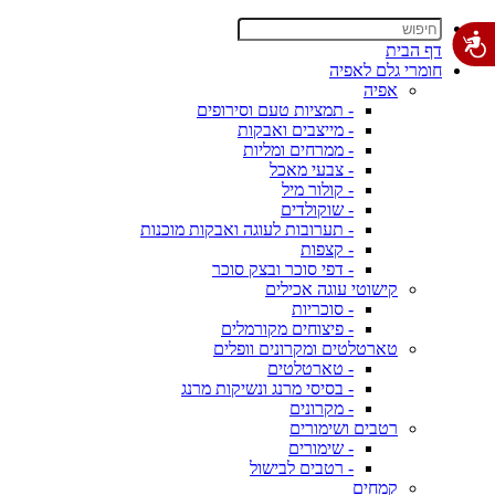
דף הבית
חומרי גלם לאפיה
אפיה
- תמציות טעם וסירופים
- מייצבים ואבקות
- ממרחים ומליות
- צבעי מאכל
- קולור מיל
- שוקולדים
- תערובות לעוגה ואבקות מוכנות
- קצפות
- דפי סוכר ובצק סוכר
קישוטי עוגה אכילים
- סוכריות
- פיצוחים מקורמלים
טארטלטים ומקרונים וופלים
- טארטלטים
- בסיסי מרנג ונשיקות מרנג
- מקרונים
רטבים ושימורים
- שימורים
- רטבים לבישול
קמחים