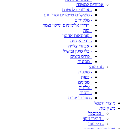
אביזרים למטבח
- אביזרים למטבח
- משקלים טיימרים ומדי חום
- מלקחיים
- רדידי אלומיניום וניילון נצמד
- נפה
- קופסאות אחסון
- כדי הקצפה
- אביזרי צלייה
- כלי טיגון ובישול
- פורס ביצים
- מסננות
חד פעמי
- מזלגות
- כפות
- סכינים
- צלחות
- כוסות
- מפות ומפיות
מוצרי חשמל
משק בית
- כביסכל
- חומרי ניקוי
- כלי עזר
ציוד פצריה ופסטה