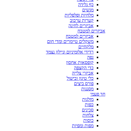
כף גלידה
מגשים
מלחיות ופלפליות
קערות ערבוב
אביזרים לחינה
אביזרים למטבח
אביזרים למטבח
משקלים טיימרים ומדי חום
מלקחיים
רדידי אלומיניום וניילון נצמד
נפה
קופסאות אחסון
כדי הקצפה
אביזרי צלייה
כלי טיגון ובישול
פורס ביצים
מסננות
חד פעמי
מזלגות
כפות
סכינים
צלחות
כוסות
מפות ומפיות