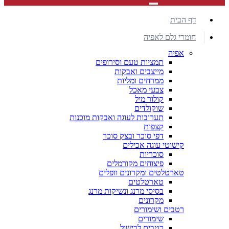
דף הבית
חומרי גלם לאפיה
אפיה
תמציות טעם וסירופים
מייצבים ואבקות
ממרחים ומליות
צבעי מאכל
קולור מיל
שוקולדים
תערובות לעוגה ואבקות מוכנות
קצפות
דפי סוכר ובצק סוכר
קישוטי עוגה אכילים
סוכריות
פיצוחים מקורמלים
טארטלטים ומקרונים וופלים
טארטלטים
בסיסי מרנג ונשיקות מרנג
מקרונים
רטבים ושימורים
שימורים
רטבים לבישול