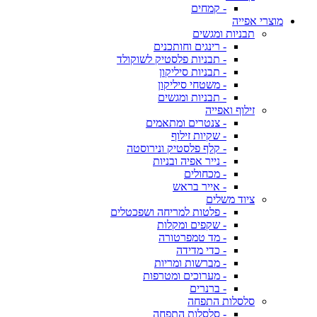
- קמחים
מוצרי אפייה
תבניות ומגשים
- רינגים וחותכנים
- תבניות פלסטיק לשוקולד
- תבניות סיליקון
- משטחי סיליקון
- תבניות ומגשים
זילוף ואפייה
- צנטרים ומתאמים
- שקיות זילוף
- קלף פלסטיק ונירוסטה
- נייר אפיה ובניות
- מכחולים
- אייר בראש
ציוד משלים
- פלטות למריחה ושפכטלים
- שקפים ומקלות
- מד טמפרטורה
- כדי מדידה
- מברשות ומריות
- מערוכים ומטרפות
- ברנרים
סלסלות התפחה
- סלסלות התפחה