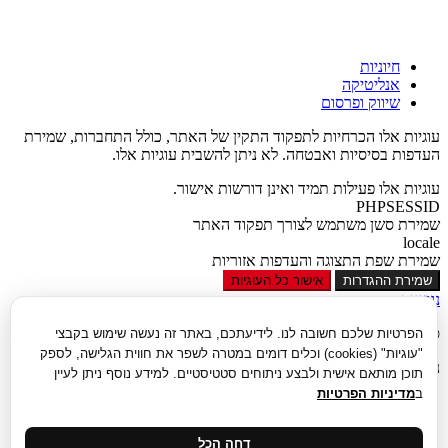
חיוניות
אנליטיקה
שיווק ופרסום
עוגיות אלו הכרחיות לתפקוד התקין של האתר, כולל התחברות, שמירת
העדפות בסיסיות ואבטחה. לא ניתן להשבית עוגיות אלו.
עוגיות אלו פעילות תמיד ואינן דורשות אישור.
PHPSESSID
שמירת סשן משתמש לצורך תפקוד האתר
locale
שמירת שפת התצוגה והעדפות אזוריות
שמירת ההגדרות
אישור כל העוגיות
נגישות
סגור
הפרטיות שלכם חשובה לנו. לידיעתכם, באתר זה נעשה שימוש בקבצי
"עוגיות" (cookies) וכלים דומים במטרה לשפר את חווית הגלישה, לספק
נגישות
תוכן מותאם אישית ולבצע ניתוחים סטטיסטיים. למידע נוסף ניתן לעיין
ב
מדיניות הפרטיות
הגדל טקסט
הקטן טקסט
גווני אפור
דחה הכל