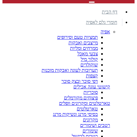
דף הבית
חומרי גלם לאפיה
אפיה
תמציות טעם וסירופים
מייצבים ואבקות
ממרחים ומליות
צבעי מאכל
קולור מיל
שוקולדים
תערובות לעוגה ואבקות מוכנות
קצפות
דפי סוכר ובצק סוכר
קישוטי עוגה אכילים
סוכריות
פיצוחים מקורמלים
טארטלטים ומקרונים וופלים
טארטלטים
בסיסי מרנג ונשיקות מרנג
מקרונים
רטבים ושימורים
שימורים
רטבים לבישול