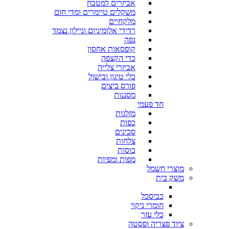
אביזרים למטבח
משקלים טיימרים ומדי חום
מלקחיים
רדידי אלומיניום וניילון נצמד
נפה
קופסאות אחסון
כדי הקצפה
אביזרי צלייה
כלי טיגון ובישול
פורס ביצים
מסננות
חד פעמי
מזלגות
כפות
סכינים
צלחות
כוסות
מפות ומפיות
מוצרי חשמל
משק בית
כביסכל
חומרי ניקוי
כלי עזר
ציוד פצריה ופסטה