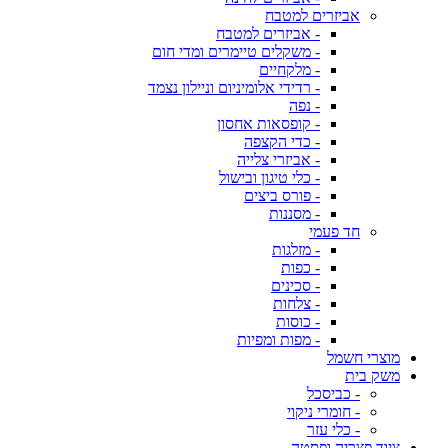
אביזרים למטבח
- אביזרים למטבח
- משקלים טיימרים ומדי חום
- מלקחיים
- רדידי אלומיניום וניילון נצמד
- נפה
- קופסאות אחסון
- כדי הקצפה
- אביזרי צלייה
- כלי טיגון ובישול
- פורס ביצים
- מסננות
חד פעמי
- מזלגות
- כפות
- סכינים
- צלחות
- כוסות
- מפות ומפיות
מוצרי חשמל
משק בית
- כביסכל
- חומרי ניקוי
- כלי עזר
ציוד פצריה ופסטה