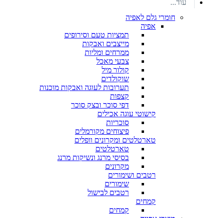
עוד...
חומרי גלם לאפיה
אפיה
תמציות טעם וסירופים
מייצבים ואבקות
ממרחים ומליות
צבעי מאכל
קולור מיל
שוקולדים
תערובות לעוגה ואבקות מוכנות
קצפות
דפי סוכר ובצק סוכר
קישוטי עוגה אכילים
סוכריות
פיצוחים מקורמלים
טארטלטים ומקרונים וופלים
טארטלטים
בסיסי מרנג ונשיקות מרנג
מקרונים
רטבים ושימורים
שימורים
רטבים לבישול
קמחים
קמחים