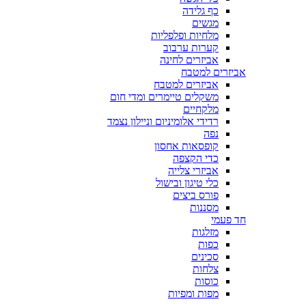
כף גלידה
מגשים
מלחיות ופלפליות
קערות ערבוב
אביזרים לחינה
אביזרים למטבח
אביזרים למטבח
משקלים טיימרים ומדי חום
מלקחיים
רדידי אלומיניום וניילון נצמד
נפה
קופסאות אחסון
כדי הקצפה
אביזרי צלייה
כלי טיגון ובישול
פורס ביצים
מסננות
חד פעמי
מזלגות
כפות
סכינים
צלחות
כוסות
מפות ומפיות