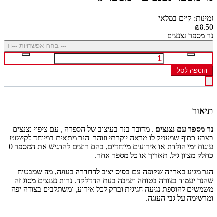
זמינות: קיים במלאי
₪8.50
נר מספר נצנצים
--- בחרו אפשרויות ---
הוספה לסל
תיאור
נר מספר עם נצנצים
. מדובר בנר בעיצוב של הספרה , עם ציפוי נצנצים
בצבע כסוף שמעניק לו מראה יוקרתי וזוהר. הנר מתאים במיוחד לקישוט
עוגות ימי הולדת או אירועים מיוחדים, בהם רוצים להדגיש את המספר 0
כחלק מציון גיל, תאריך או כל מספר אחר.
הנר מגיע באריזה שקופה עם בסיס יציב להחדרה בעוגה, מה שמבטיח
שהנר יעמוד בצורה בטוחה ויציבה בעת ההדלקה. נרות נצנצים מסוג זה
משמשים להוספת נגיעה חגיגית וברק לכל אירוע, ומשתלבים בצורה יפה
ומרשימה על גבי העוגה.