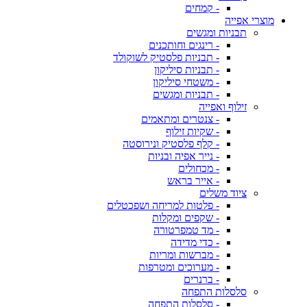
- קמחים
מוצרי אפייה
תבניות ומגשים
- רינגים וחותכנים
- תבניות פלסטיק לשוקולד
- תבניות סיליקון
- משטחי סיליקון
- תבניות ומגשים
זילוף ואפייה
- צנטרים ומתאמים
- שקיות זילוף
- קלף פלסטיק ונירוסטה
- נייר אפיה ובניות
- מכחולים
- אייר בראש
ציוד משלים
- פלטות למריחה ושפכטלים
- שקפים ומקלות
- מד טמפרטורה
- כדי מדידה
- מברשות ומריות
- מערוכים ומטרפות
- ברנרים
סלסלות התפחה
- סלסלות התפחה