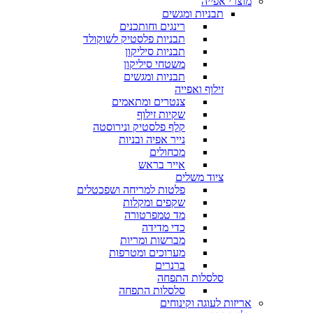
מוצרי אפייה
תבניות ומגשים
רינגים וחותכנים
תבניות פלסטיק לשוקולד
תבניות סיליקון
משטחי סיליקון
תבניות ומגשים
זילוף ואפייה
צנטרים ומתאמים
שקיות זילוף
קלף פלסטיק ונירוסטה
נייר אפיה ובניות
מכחולים
אייר בראש
ציוד משלים
פלטות למריחה ושפכטלים
שקפים ומקלות
מד טמפרטורה
כדי מדידה
מברשות ומריות
מערוכים ומטרפות
ברנרים
סלסלות התפחה
סלסלות התפחה
אריזות לעוגה וקינוחים