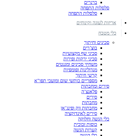
ברנרים
סלסלות התפחה
סלסלות התפחה
אריזות לעוגה וקינוחים
כלי מטבח
סכינים וחיתוך
בוצ’רים
סכיני שף מקצועיות
סכיני ירקות ופירות
משחיזי סכינים ומגנטים
מנדולינות ופומפיות
קרשי חיתוך
מספריים כותשי שום ומועכי תפו"א
סירים ומחבתות
פלאנצ’ה
סירים
מחבתות
מחבתות ווק ופינג’אן
סירים לאינדוקציה
כלי הגשה וחלוקה
כוסות זכוכית
קערות הגשה
כלי הגשה