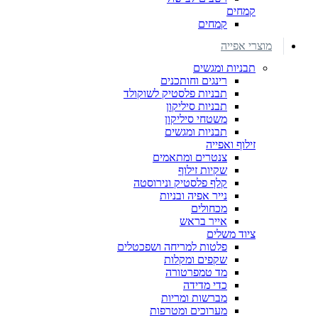
קמחים
קמחים
מוצרי אפייה
תבניות ומגשים
רינגים וחותכנים
תבניות פלסטיק לשוקולד
תבניות סיליקון
משטחי סיליקון
תבניות ומגשים
זילוף ואפייה
צנטרים ומתאמים
שקיות זילוף
קלף פלסטיק ונירוסטה
נייר אפיה ובניות
מכחולים
אייר בראש
ציוד משלים
פלטות למריחה ושפכטלים
שקפים ומקלות
מד טמפרטורה
כדי מדידה
מברשות ומריות
מערוכים ומטרפות