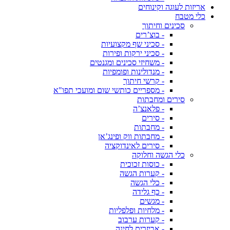
אריזות לעוגה וקינוחים
כלי מטבח
סכינים וחיתוך
- בוצ’רים
- סכיני שף מקצועיות
- סכיני ירקות ופירות
- משחיזי סכינים ומגנטים
- מנדולינות ופומפיות
- קרשי חיתוך
- מספריים כותשי שום ומועכי תפו"א
סירים ומחבתות
- פלאנצ’ה
- סירים
- מחבתות
- מחבתות ווק ופינג’אן
- סירים לאינדוקציה
כלי הגשה וחלוקה
- כוסות זכוכית
- קערות הגשה
- כלי הגשה
- כף גלידה
- מגשים
- מלחיות ופלפליות
- קערות ערבוב
- אביזרים לחינה