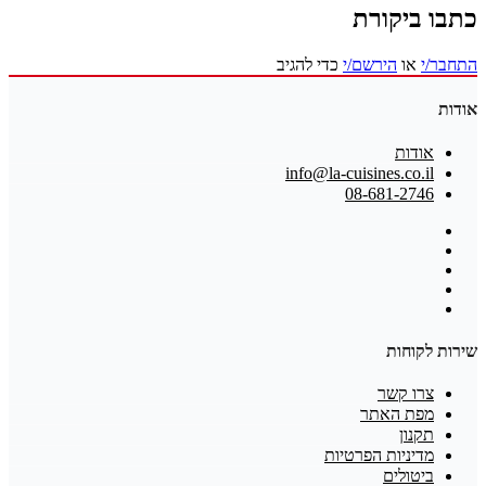
כתבו ביקורת
התחבר/י
או
הירשם/י
כדי להגיב
אודות
אודות
info@la-cuisines.co.il
08-681-2746
שירות לקוחות
צרו קשר
מפת האתר
תקנון
מדיניות הפרטיות
ביטולים