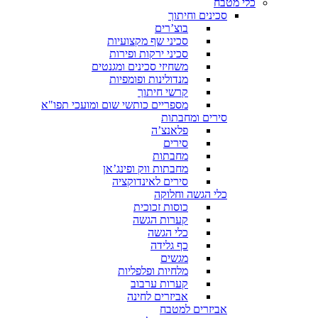
כלי מטבח
סכינים וחיתוך
בוצ’רים
סכיני שף מקצועיות
סכיני ירקות ופירות
משחיזי סכינים ומגנטים
מנדולינות ופומפיות
קרשי חיתוך
מספריים כותשי שום ומועכי תפו"א
סירים ומחבתות
פלאנצ’ה
סירים
מחבתות
מחבתות ווק ופינג’אן
סירים לאינדוקציה
כלי הגשה וחלוקה
כוסות זכוכית
קערות הגשה
כלי הגשה
כף גלידה
מגשים
מלחיות ופלפליות
קערות ערבוב
אביזרים לחינה
אביזרים למטבח