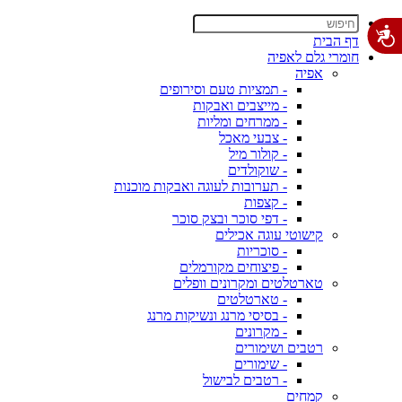
דף הבית
חומרי גלם לאפיה
אפיה
- תמציות טעם וסירופים
- מייצבים ואבקות
- ממרחים ומליות
- צבעי מאכל
- קולור מיל
- שוקולדים
- תערובות לעוגה ואבקות מוכנות
- קצפות
- דפי סוכר ובצק סוכר
קישוטי עוגה אכילים
- סוכריות
- פיצוחים מקורמלים
טארטלטים ומקרונים וופלים
- טארטלטים
- בסיסי מרנג ונשיקות מרנג
- מקרונים
רטבים ושימורים
- שימורים
- רטבים לבישול
קמחים