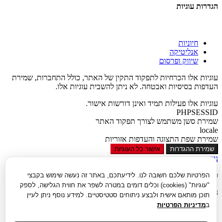
הגדרות עוגיות
חיוניות
אנליטיקה
שיווק ופרסום
עוגיות אלו הכרחיות לתפקוד התקין של האתר, כולל התחברות, שמירת
העדפות בסיסיות ואבטחה. לא ניתן להשבית עוגיות אלו.
עוגיות אלו פעילות תמיד ואינן דורשות אישור.
PHPSESSID
שמירת סשן משתמש לצורך תפקוד האתר
locale
שמירת שפת התצוגה והעדפות אזוריות
שמירת ההגדרות
אישור כל העוגיות
נגישות
סגור
הפרטיות שלכם חשובה לנו. לידיעתכם, באתר זה נעשה שימוש בקבצי
"עוגיות" (cookies) וכלים דומים במטרה לשפר את חווית הגלישה, לספק
נגישות
תוכן מותאם אישית ולבצע ניתוחים סטטיסטיים. למידע נוסף ניתן לעיין
ב
מדיניות הפרטיות
הגדל טקסט
הקטן טקסט