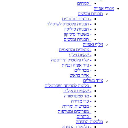
- קמחים
מוצרי אפייה
תבניות ומגשים
- רינגים וחותכנים
- תבניות פלסטיק לשוקולד
- תבניות סיליקון
- משטחי סיליקון
- תבניות ומגשים
זילוף ואפייה
- צנטרים ומתאמים
- שקיות זילוף
- קלף פלסטיק ונירוסטה
- נייר אפיה ובניות
- מכחולים
- אייר בראש
ציוד משלים
- פלטות למריחה ושפכטלים
- שקפים ומקלות
- מד טמפרטורה
- כדי מדידה
- מברשות ומריות
- מערוכים ומטרפות
- ברנרים
סלסלות התפחה
- סלסלות התפחה