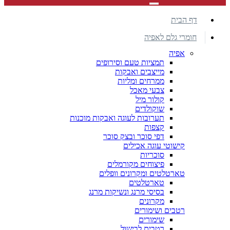
דף הבית
חומרי גלם לאפיה
אפיה
תמציות טעם וסירופים
מייצבים ואבקות
ממרחים ומליות
צבעי מאכל
קולור מיל
שוקולדים
תערובות לעוגה ואבקות מוכנות
קצפות
דפי סוכר ובצק סוכר
קישוטי עוגה אכילים
סוכריות
פיצוחים מקורמלים
טארטלטים ומקרונים וופלים
טארטלטים
בסיסי מרנג ונשיקות מרנג
מקרונים
רטבים ושימורים
שימורים
רטבים לבישול