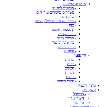
אביזרים למטבח
- אביזרים למטבח
- משקלים טיימרים ומדי חום
- מלקחיים
- רדידי אלומיניום וניילון נצמד
- נפה
- קופסאות אחסון
- כדי הקצפה
- אביזרי צלייה
- כלי טיגון ובישול
- פורס ביצים
- מסננות
חד פעמי
- מזלגות
- כפות
- סכינים
- צלחות
- כוסות
- מפות ומפיות
מוצרי חשמל
משק בית
- כביסכל
- חומרי ניקוי
- כלי עזר
ציוד פצריה ופסטה