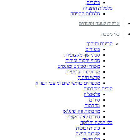
ברנרים
סלסלות התפחה
סלסלות התפחה
אריזות לעוגה וקינוחים
כלי מטבח
סכינים וחיתוך
בוצ’רים
סכיני שף מקצועיות
סכיני ירקות ופירות
משחיזי סכינים ומגנטים
מנדולינות ופומפיות
קרשי חיתוך
מספריים כותשי שום ומועכי תפו"א
סירים ומחבתות
פלאנצ’ה
סירים
מחבתות
מחבתות ווק ופינג’אן
סירים לאינדוקציה
כלי הגשה וחלוקה
כוסות זכוכית
קערות הגשה
כלי הגשה