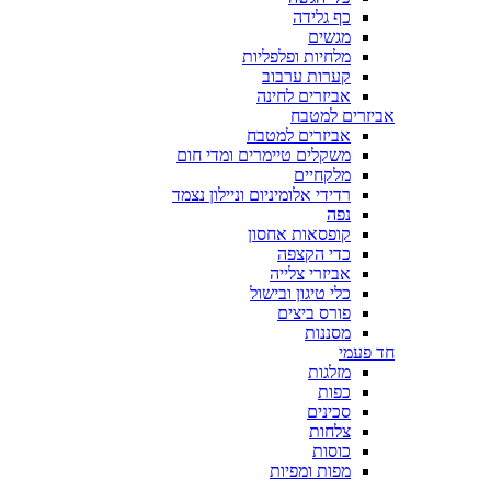
כף גלידה
מגשים
מלחיות ופלפליות
קערות ערבוב
אביזרים לחינה
אביזרים למטבח
אביזרים למטבח
משקלים טיימרים ומדי חום
מלקחיים
רדידי אלומיניום וניילון נצמד
נפה
קופסאות אחסון
כדי הקצפה
אביזרי צלייה
כלי טיגון ובישול
פורס ביצים
מסננות
חד פעמי
מזלגות
כפות
סכינים
צלחות
כוסות
מפות ומפיות