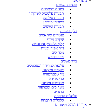
מוצרי אפייה
תבניות ומגשים
רינגים וחותכנים
תבניות פלסטיק לשוקולד
תבניות סיליקון
משטחי סיליקון
תבניות ומגשים
זילוף ואפייה
צנטרים ומתאמים
שקיות זילוף
קלף פלסטיק ונירוסטה
נייר אפיה ובניות
מכחולים
אייר בראש
ציוד משלים
פלטות למריחה ושפכטלים
שקפים ומקלות
מד טמפרטורה
כדי מדידה
מברשות ומריות
מערוכים ומטרפות
ברנרים
סלסלות התפחה
סלסלות התפחה
אריזות לעוגה וקינוחים