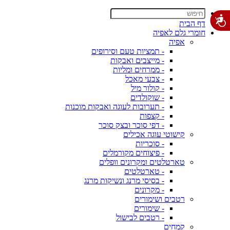
דף הבית
חומרי גלם לאפיה
אפיה
- תמציות טעם וסירופים
- מייצבים ואבקות
- ממרחים ומליות
- צבעי מאכל
- קולור מיל
- שוקולדים
- תערובות לעוגה ואבקות מוכנות
- קצפות
- דפי סוכר ובצק סוכר
קישוטי עוגה אכילים
- סוכריות
- פיצוחים מקורמלים
טארטלטים ומקרונים וופלים
- טארטלטים
- בסיסי מרנג ונשיקות מרנג
- מקרונים
רטבים ושימורים
- שימורים
- רטבים לבישול
קמחים