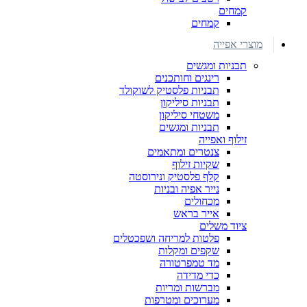
קמחים
קמחים
מוצרי אפייה
תבניות ומגשים
רינגים וחותכנים
תבניות פלסטיק לשוקולד
תבניות סיליקון
משטחי סיליקון
תבניות ומגשים
זילוף ואפייה
צנטרים ומתאמים
שקיות זילוף
קלף פלסטיק ונירוסטה
נייר אפיה ובניות
מכחולים
אייר בראש
ציוד משלים
פלטות למריחה ושפכטלים
שקפים ומקלות
מד טמפרטורה
כדי מדידה
מברשות ומריות
מערוכים ומטרפות