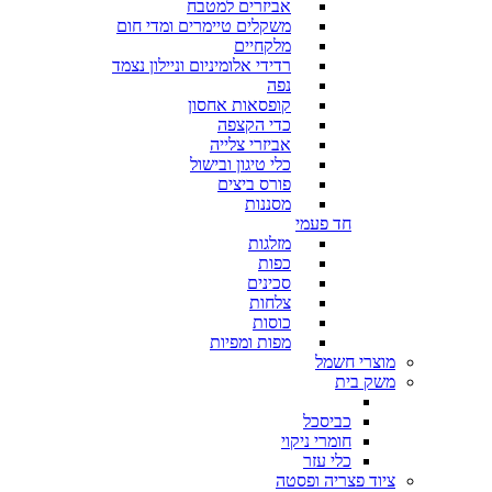
אביזרים למטבח
משקלים טיימרים ומדי חום
מלקחיים
רדידי אלומיניום וניילון נצמד
נפה
קופסאות אחסון
כדי הקצפה
אביזרי צלייה
כלי טיגון ובישול
פורס ביצים
מסננות
חד פעמי
מזלגות
כפות
סכינים
צלחות
כוסות
מפות ומפיות
מוצרי חשמל
משק בית
כביסכל
חומרי ניקוי
כלי עזר
ציוד פצריה ופסטה