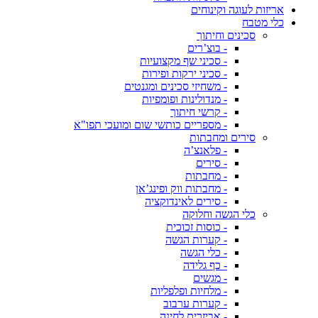
אריזות לעוגה וקינוחים
כלי מטבח
סכינים וחיתוך
- בוצ’רים
- סכיני שף מקצועיות
- סכיני ירקות ופירות
- משחיזי סכינים ומגנטים
- מנדולינות ופומפיות
- קרשי חיתוך
- מספריים כותשי שום ומועכי תפו"א
סירים ומחבתות
- פלאנצ’ה
- סירים
- מחבתות
- מחבתות ווק ופינג’אן
- סירים לאינדוקציה
כלי הגשה וחלוקה
- כוסות זכוכית
- קערות הגשה
- כלי הגשה
- כף גלידה
- מגשים
- מלחיות ופלפליות
- קערות ערבוב
- אביזרים לחינה