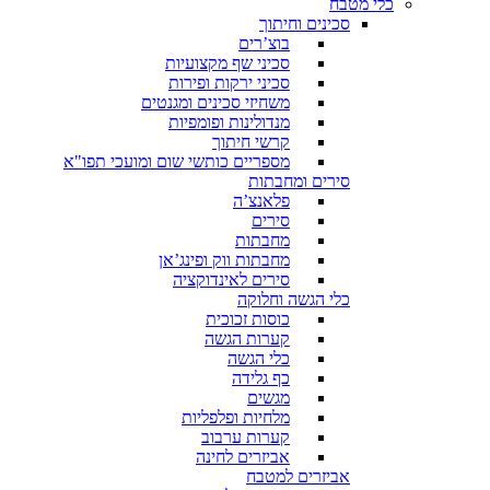
כלי מטבח
סכינים וחיתוך
בוצ’רים
סכיני שף מקצועיות
סכיני ירקות ופירות
משחיזי סכינים ומגנטים
מנדולינות ופומפיות
קרשי חיתוך
מספריים כותשי שום ומועכי תפו"א
סירים ומחבתות
פלאנצ’ה
סירים
מחבתות
מחבתות ווק ופינג’אן
סירים לאינדוקציה
כלי הגשה וחלוקה
כוסות זכוכית
קערות הגשה
כלי הגשה
כף גלידה
מגשים
מלחיות ופלפליות
קערות ערבוב
אביזרים לחינה
אביזרים למטבח