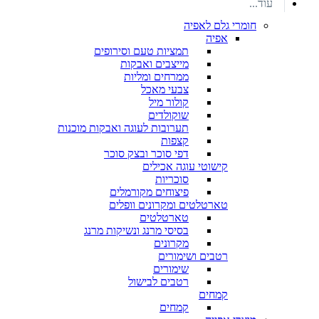
עוד...
חומרי גלם לאפיה
אפיה
תמציות טעם וסירופים
מייצבים ואבקות
ממרחים ומליות
צבעי מאכל
קולור מיל
שוקולדים
תערובות לעוגה ואבקות מוכנות
קצפות
דפי סוכר ובצק סוכר
קישוטי עוגה אכילים
סוכריות
פיצוחים מקורמלים
טארטלטים ומקרונים וופלים
טארטלטים
בסיסי מרנג ונשיקות מרנג
מקרונים
רטבים ושימורים
שימורים
רטבים לבישול
קמחים
קמחים