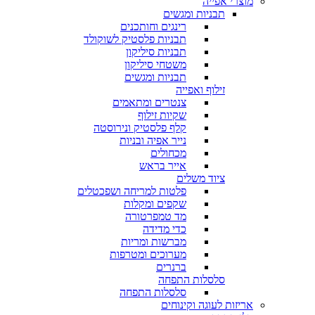
מוצרי אפייה
תבניות ומגשים
רינגים וחותכנים
תבניות פלסטיק לשוקולד
תבניות סיליקון
משטחי סיליקון
תבניות ומגשים
זילוף ואפייה
צנטרים ומתאמים
שקיות זילוף
קלף פלסטיק ונירוסטה
נייר אפיה ובניות
מכחולים
אייר בראש
ציוד משלים
פלטות למריחה ושפכטלים
שקפים ומקלות
מד טמפרטורה
כדי מדידה
מברשות ומריות
מערוכים ומטרפות
ברנרים
סלסלות התפחה
סלסלות התפחה
אריזות לעוגה וקינוחים