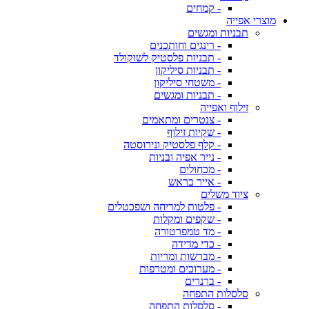
- קמחים
מוצרי אפייה
תבניות ומגשים
- רינגים וחותכנים
- תבניות פלסטיק לשוקולד
- תבניות סיליקון
- משטחי סיליקון
- תבניות ומגשים
זילוף ואפייה
- צנטרים ומתאמים
- שקיות זילוף
- קלף פלסטיק ונירוסטה
- נייר אפיה ובניות
- מכחולים
- אייר בראש
ציוד משלים
- פלטות למריחה ושפכטלים
- שקפים ומקלות
- מד טמפרטורה
- כדי מדידה
- מברשות ומריות
- מערוכים ומטרפות
- ברנרים
סלסלות התפחה
- סלסלות התפחה