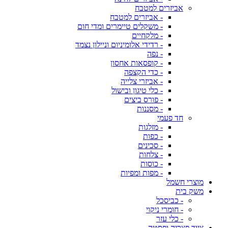
אביזרים למטבח
- אביזרים למטבח
- משקלים טיימרים ומדי חום
- מלקחיים
- רדידי אלומיניום וניילון נצמד
- נפה
- קופסאות אחסון
- כדי הקצפה
- אביזרי צלייה
- כלי טיגון ובישול
- פורס ביצים
- מסננות
חד פעמי
- מזלגות
- כפות
- סכינים
- צלחות
- כוסות
- מפות ומפיות
מוצרי חשמל
משק בית
- כביסכל
- חומרי ניקוי
- כלי עזר
ציוד פצריה ופסטה