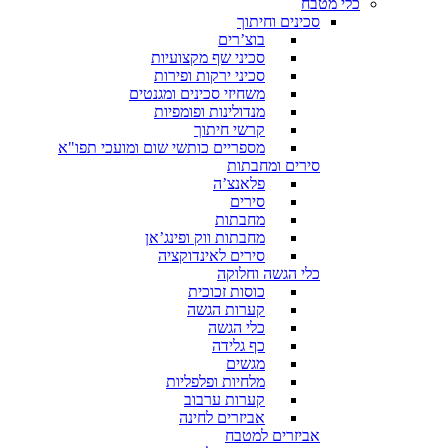
כלי מטבח
סכינים וחיתוך
בוצ’רים
סכיני שף מקצועיות
סכיני ירקות ופירות
משחיזי סכינים ומגנטים
מנדולינות ופומפיות
קרשי חיתוך
מספריים כותשי שום ומועכי תפו"א
סירים ומחבתות
פלאנצ’ה
סירים
מחבתות
מחבתות ווק ופינג’אן
סירים לאינדוקציה
כלי הגשה וחלוקה
כוסות זכוכית
קערות הגשה
כלי הגשה
כף גלידה
מגשים
מלחיות ופלפליות
קערות ערבוב
אביזרים לחינה
אביזרים למטבח