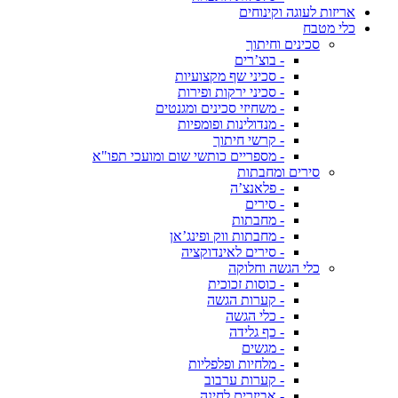
אריזות לעוגה וקינוחים
כלי מטבח
סכינים וחיתוך
- בוצ’רים
- סכיני שף מקצועיות
- סכיני ירקות ופירות
- משחיזי סכינים ומגנטים
- מנדולינות ופומפיות
- קרשי חיתוך
- מספריים כותשי שום ומועכי תפו"א
סירים ומחבתות
- פלאנצ’ה
- סירים
- מחבתות
- מחבתות ווק ופינג’אן
- סירים לאינדוקציה
כלי הגשה וחלוקה
- כוסות זכוכית
- קערות הגשה
- כלי הגשה
- כף גלידה
- מגשים
- מלחיות ופלפליות
- קערות ערבוב
- אביזרים לחינה