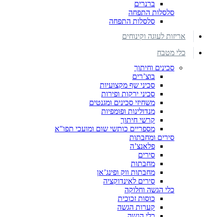
ברנרים
סלסלות התפחה
סלסלות התפחה
אריזות לעוגה וקינוחים
כלי מטבח
סכינים וחיתוך
בוצ’רים
סכיני שף מקצועיות
סכיני ירקות ופירות
משחיזי סכינים ומגנטים
מנדולינות ופומפיות
קרשי חיתוך
מספריים כותשי שום ומועכי תפו"א
סירים ומחבתות
פלאנצ’ה
סירים
מחבתות
מחבתות ווק ופינג’אן
סירים לאינדוקציה
כלי הגשה וחלוקה
כוסות זכוכית
קערות הגשה
כלי הגשה