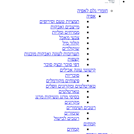
עוד...
חומרי גלם לאפיה
אפיה
תמציות טעם וסירופים
מייצבים ואבקות
ממרחים ומליות
צבעי מאכל
קולור מיל
שוקולדים
תערובות לעוגה ואבקות מוכנות
קצפות
דפי סוכר ובצק סוכר
קישוטי עוגה אכילים
סוכריות
פיצוחים מקורמלים
טארטלטים ומקרונים וופלים
טארטלטים
בסיסי מרנג ונשיקות מרנג
מקרונים
רטבים ושימורים
שימורים
רטבים לבישול
קמחים
קמחים