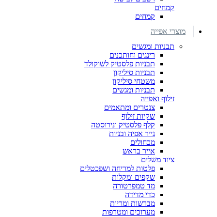
קמחים
קמחים
מוצרי אפייה
תבניות ומגשים
רינגים וחותכנים
תבניות פלסטיק לשוקולד
תבניות סיליקון
משטחי סיליקון
תבניות ומגשים
זילוף ואפייה
צנטרים ומתאמים
שקיות זילוף
קלף פלסטיק ונירוסטה
נייר אפיה ובניות
מכחולים
אייר בראש
ציוד משלים
פלטות למריחה ושפכטלים
שקפים ומקלות
מד טמפרטורה
כדי מדידה
מברשות ומריות
מערוכים ומטרפות