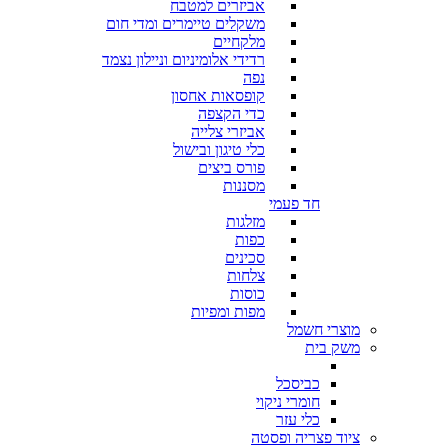
אביזרים למטבח
משקלים טיימרים ומדי חום
מלקחיים
רדידי אלומיניום וניילון נצמד
נפה
קופסאות אחסון
כדי הקצפה
אביזרי צלייה
כלי טיגון ובישול
פורס ביצים
מסננות
חד פעמי
מזלגות
כפות
סכינים
צלחות
כוסות
מפות ומפיות
מוצרי חשמל
משק בית
כביסכל
חומרי ניקוי
כלי עזר
ציוד פצריה ופסטה