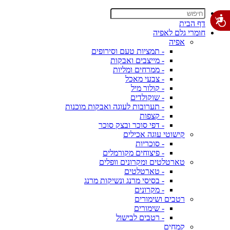
דף הבית
חומרי גלם לאפיה
אפיה
- תמציות טעם וסירופים
- מייצבים ואבקות
- ממרחים ומליות
- צבעי מאכל
- קולור מיל
- שוקולדים
- תערובות לעוגה ואבקות מוכנות
- קצפות
- דפי סוכר ובצק סוכר
קישוטי עוגה אכילים
- סוכריות
- פיצוחים מקורמלים
טארטלטים ומקרונים וופלים
- טארטלטים
- בסיסי מרנג ונשיקות מרנג
- מקרונים
רטבים ושימורים
- שימורים
- רטבים לבישול
קמחים