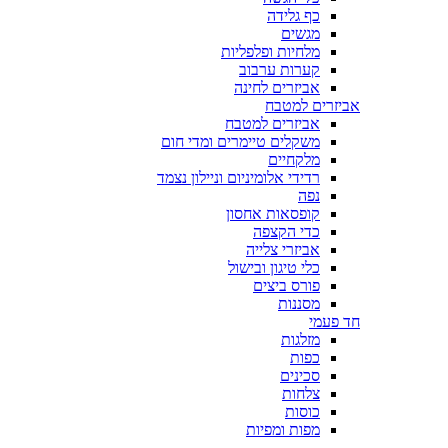
כף גלידה
מגשים
מלחיות ופלפליות
קערות ערבוב
אביזרים לחינה
אביזרים למטבח
אביזרים למטבח
משקלים טיימרים ומדי חום
מלקחיים
רדידי אלומיניום וניילון נצמד
נפה
קופסאות אחסון
כדי הקצפה
אביזרי צלייה
כלי טיגון ובישול
פורס ביצים
מסננות
חד פעמי
מזלגות
כפות
סכינים
צלחות
כוסות
מפות ומפיות