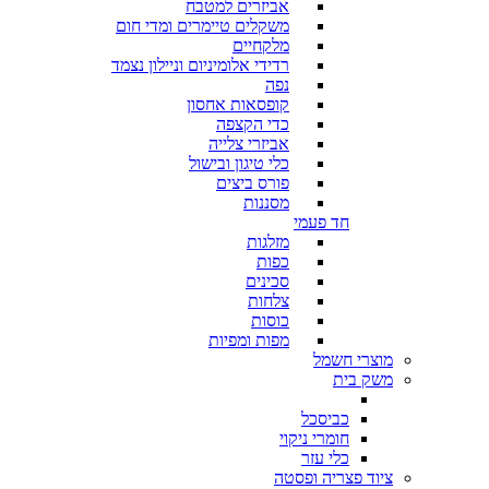
אביזרים למטבח
משקלים טיימרים ומדי חום
מלקחיים
רדידי אלומיניום וניילון נצמד
נפה
קופסאות אחסון
כדי הקצפה
אביזרי צלייה
כלי טיגון ובישול
פורס ביצים
מסננות
חד פעמי
מזלגות
כפות
סכינים
צלחות
כוסות
מפות ומפיות
מוצרי חשמל
משק בית
כביסכל
חומרי ניקוי
כלי עזר
ציוד פצריה ופסטה