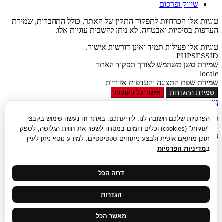
שיווק ופרסום
עוגיות אלו הכרחיות לתפקוד התקין של האתר, כולל התחברות, שמירת
העדפות בסיסיות ואבטחה. לא ניתן להשבית עוגיות אלו.
עוגיות אלו פעילות תמיד ואינן דורשות אישור.
PHPSESSID
שמירת סשן משתמש לצורך תפקוד האתר
locale
שמירת שפת התצוגה והעדפות אזוריות
שמירת ההגדרות
אישור כל העוגיות
נגישות
סגור
הפרטיות שלכם חשובה לנו. לידיעתכם, באתר זה נעשה שימוש בקבצי
"עוגיות" (cookies) וכלים דומים במטרה לשפר את חווית הגלישה, לספק
נגישות
תוכן מותאם אישית ולבצע ניתוחים סטטיסטיים. למידע נוסף ניתן לעיין
ב
מדיניות הפרטיות
הגדל טקסט
הקטן טקסט
גווני אפור
דחה הכל
נגודיות גבוהה
ניגודיות הפוכה
הגדרות
רקע בהיר
הדגשת קישורים
פונט קריא
מאשר הכל