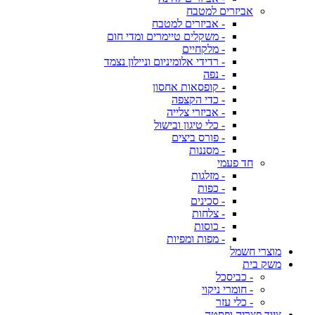
אביזרים למטבח
- אביזרים למטבח
- משקלים טיימרים ומדי חום
- מלקחיים
- רדידי אלומיניום וניילון נצמד
- נפה
- קופסאות אחסון
- כדי הקצפה
- אביזרי צלייה
- כלי טיגון ובישול
- פורס ביצים
- מסננות
חד פעמי
- מזלגות
- כפות
- סכינים
- צלחות
- כוסות
- מפות ומפיות
מוצרי חשמל
משק בית
- כביסכל
- חומרי ניקוי
- כלי עזר
ציוד פצריה ופסטה