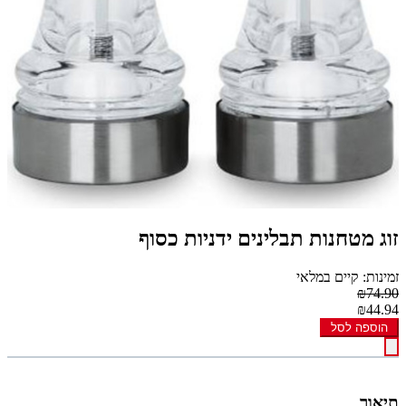
זוג מטחנות תבלינים ידניות כסוף
זמינות: קיים במלאי
₪74.90
₪44.94
הוספה לסל
תיאור