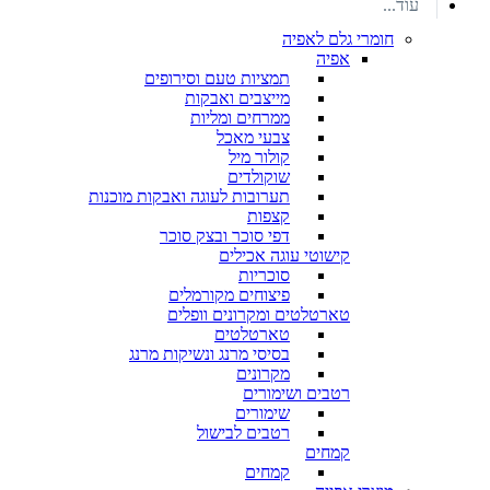
עוד...
חומרי גלם לאפיה
אפיה
תמציות טעם וסירופים
מייצבים ואבקות
ממרחים ומליות
צבעי מאכל
קולור מיל
שוקולדים
תערובות לעוגה ואבקות מוכנות
קצפות
דפי סוכר ובצק סוכר
קישוטי עוגה אכילים
סוכריות
פיצוחים מקורמלים
טארטלטים ומקרונים וופלים
טארטלטים
בסיסי מרנג ונשיקות מרנג
מקרונים
רטבים ושימורים
שימורים
רטבים לבישול
קמחים
קמחים