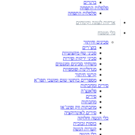
ברנרים
סלסלות התפחה
סלסלות התפחה
אריזות לעוגה וקינוחים
כלי מטבח
סכינים וחיתוך
בוצ’רים
סכיני שף מקצועיות
סכיני ירקות ופירות
משחיזי סכינים ומגנטים
מנדולינות ופומפיות
קרשי חיתוך
מספריים כותשי שום ומועכי תפו"א
סירים ומחבתות
פלאנצ’ה
סירים
מחבתות
מחבתות ווק ופינג’אן
סירים לאינדוקציה
כלי הגשה וחלוקה
כוסות זכוכית
קערות הגשה
כלי הגשה