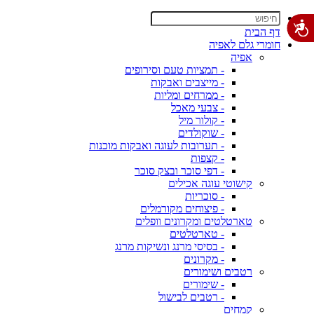
דף הבית
חומרי גלם לאפיה
אפיה
- תמציות טעם וסירופים
- מייצבים ואבקות
- ממרחים ומליות
- צבעי מאכל
- קולור מיל
- שוקולדים
- תערובות לעוגה ואבקות מוכנות
- קצפות
- דפי סוכר ובצק סוכר
קישוטי עוגה אכילים
- סוכריות
- פיצוחים מקורמלים
טארטלטים ומקרונים וופלים
- טארטלטים
- בסיסי מרנג ונשיקות מרנג
- מקרונים
רטבים ושימורים
- שימורים
- רטבים לבישול
קמחים