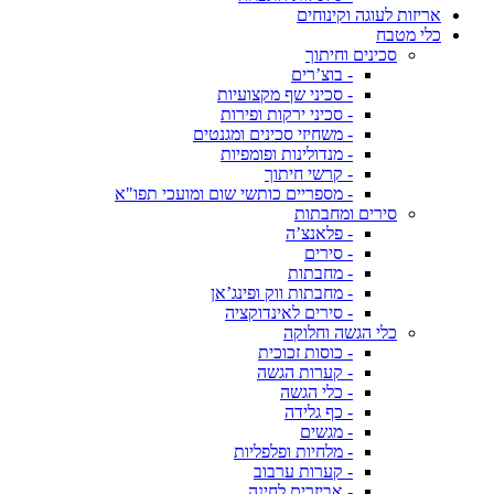
אריזות לעוגה וקינוחים
כלי מטבח
סכינים וחיתוך
- בוצ’רים
- סכיני שף מקצועיות
- סכיני ירקות ופירות
- משחיזי סכינים ומגנטים
- מנדולינות ופומפיות
- קרשי חיתוך
- מספריים כותשי שום ומועכי תפו"א
סירים ומחבתות
- פלאנצ’ה
- סירים
- מחבתות
- מחבתות ווק ופינג’אן
- סירים לאינדוקציה
כלי הגשה וחלוקה
- כוסות זכוכית
- קערות הגשה
- כלי הגשה
- כף גלידה
- מגשים
- מלחיות ופלפליות
- קערות ערבוב
- אביזרים לחינה