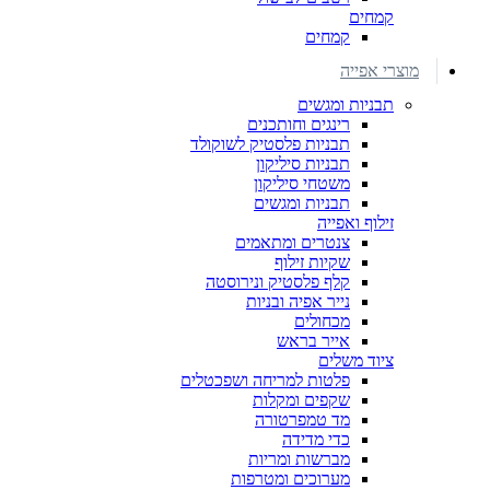
קמחים
קמחים
מוצרי אפייה
תבניות ומגשים
רינגים וחותכנים
תבניות פלסטיק לשוקולד
תבניות סיליקון
משטחי סיליקון
תבניות ומגשים
זילוף ואפייה
צנטרים ומתאמים
שקיות זילוף
קלף פלסטיק ונירוסטה
נייר אפיה ובניות
מכחולים
אייר בראש
ציוד משלים
פלטות למריחה ושפכטלים
שקפים ומקלות
מד טמפרטורה
כדי מדידה
מברשות ומריות
מערוכים ומטרפות