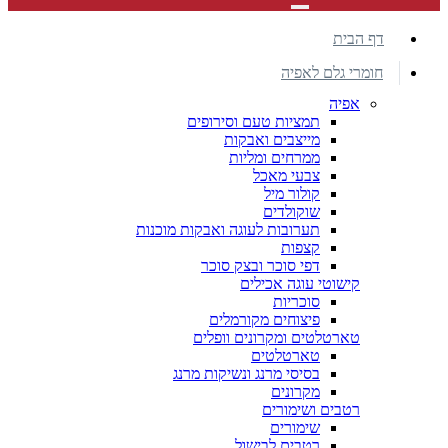
דף הבית
חומרי גלם לאפיה
אפיה
תמציות טעם וסירופים
מייצבים ואבקות
ממרחים ומליות
צבעי מאכל
קולור מיל
שוקולדים
תערובות לעוגה ואבקות מוכנות
קצפות
דפי סוכר ובצק סוכר
קישוטי עוגה אכילים
סוכריות
פיצוחים מקורמלים
טארטלטים ומקרונים וופלים
טארטלטים
בסיסי מרנג ונשיקות מרנג
מקרונים
רטבים ושימורים
שימורים
רטבים לבישול