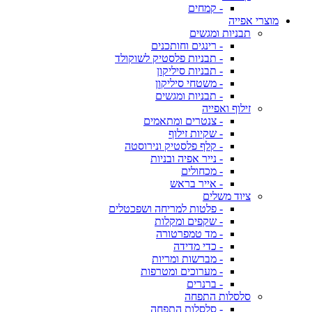
- קמחים
מוצרי אפייה
תבניות ומגשים
- רינגים וחותכנים
- תבניות פלסטיק לשוקולד
- תבניות סיליקון
- משטחי סיליקון
- תבניות ומגשים
זילוף ואפייה
- צנטרים ומתאמים
- שקיות זילוף
- קלף פלסטיק ונירוסטה
- נייר אפיה ובניות
- מכחולים
- אייר בראש
ציוד משלים
- פלטות למריחה ושפכטלים
- שקפים ומקלות
- מד טמפרטורה
- כדי מדידה
- מברשות ומריות
- מערוכים ומטרפות
- ברנרים
סלסלות התפחה
- סלסלות התפחה