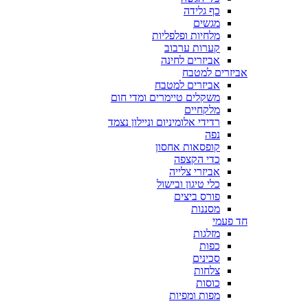
כף גלידה
מגשים
מלחיות ופלפליות
קערות ערבוב
אביזרים לחינה
אביזרים למטבח
אביזרים למטבח
משקלים טיימרים ומדי חום
מלקחיים
רדידי אלומיניום וניילון נצמד
נפה
קופסאות אחסון
כדי הקצפה
אביזרי צלייה
כלי טיגון ובישול
פורס ביצים
מסננות
חד פעמי
מזלגות
כפות
סכינים
צלחות
כוסות
מפות ומפיות