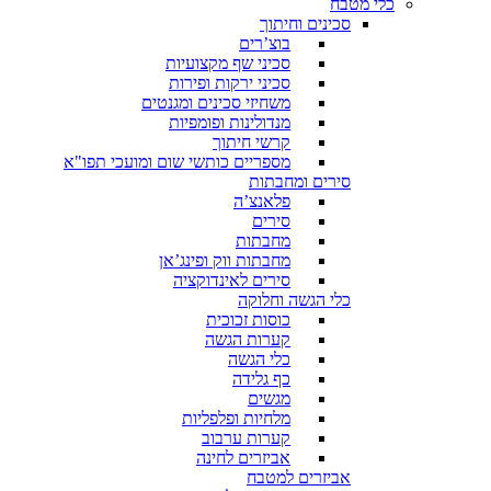
כלי מטבח
סכינים וחיתוך
בוצ’רים
סכיני שף מקצועיות
סכיני ירקות ופירות
משחיזי סכינים ומגנטים
מנדולינות ופומפיות
קרשי חיתוך
מספריים כותשי שום ומועכי תפו"א
סירים ומחבתות
פלאנצ’ה
סירים
מחבתות
מחבתות ווק ופינג’אן
סירים לאינדוקציה
כלי הגשה וחלוקה
כוסות זכוכית
קערות הגשה
כלי הגשה
כף גלידה
מגשים
מלחיות ופלפליות
קערות ערבוב
אביזרים לחינה
אביזרים למטבח