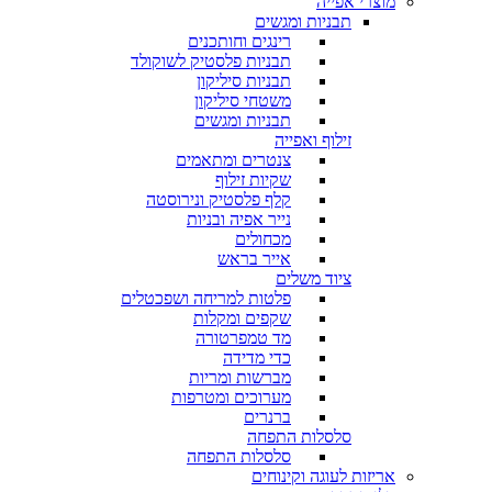
מוצרי אפייה
תבניות ומגשים
רינגים וחותכנים
תבניות פלסטיק לשוקולד
תבניות סיליקון
משטחי סיליקון
תבניות ומגשים
זילוף ואפייה
צנטרים ומתאמים
שקיות זילוף
קלף פלסטיק ונירוסטה
נייר אפיה ובניות
מכחולים
אייר בראש
ציוד משלים
פלטות למריחה ושפכטלים
שקפים ומקלות
מד טמפרטורה
כדי מדידה
מברשות ומריות
מערוכים ומטרפות
ברנרים
סלסלות התפחה
סלסלות התפחה
אריזות לעוגה וקינוחים