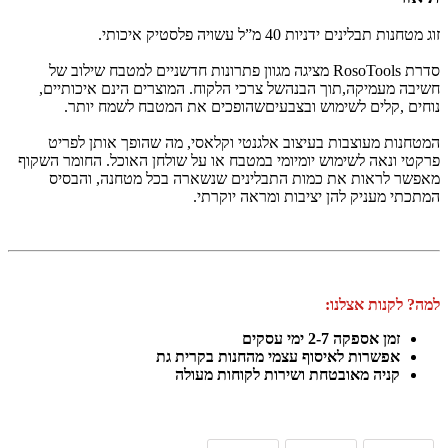
זוג מטחנות תבלינים ידניות 40 מ”ל עשויה פלסטיק איכותי.
סדרת RosoTools מציגה מגוון פתרונות חדשניים למטבח שילוב של
חשיבה מעמיקה,תוך הבנהשל צרכי הלקוח. המוצרים הינם איכותיים,
נוחים ,קלים לשימוש ובצבעיםשהופכים את המטבח לשמח יותר.
המטחנות מעוצבות בעיצוב אלגנטי וקלאסי, מה שהופך אותן לפריט
פרקטי ונאה לשימוש יומיומי במטבח או על שולחן האוכל. החומר השקוף
מאפשר לראות את כמות התבלינים שנשארה בכל מטחנה, והבסיס
המתכתי מעניק להן יציבות ומראה יוקרתי.
למה? לקנות אצלנו:
זמן אספקה 2-7 ימי עסקים
אפשרות לאיסוף עצמי מהחנות בקרית גת
קניה מאובטחת ושירות לקוחות מעולה