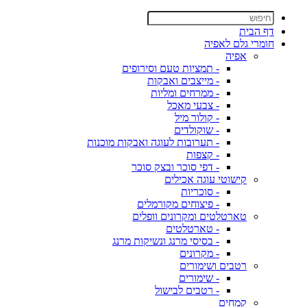
דף הבית
חומרי גלם לאפיה
אפיה
- תמציות טעם וסירופים
- מייצבים ואבקות
- ממרחים ומליות
- צבעי מאכל
- קולור מיל
- שוקולדים
- תערובות לעוגה ואבקות מוכנות
- קצפות
- דפי סוכר ובצק סוכר
קישוטי עוגה אכילים
- סוכריות
- פיצוחים מקורמלים
טארטלטים ומקרונים וופלים
- טארטלטים
- בסיסי מרנג ונשיקות מרנג
- מקרונים
רטבים ושימורים
- שימורים
- רטבים לבישול
קמחים