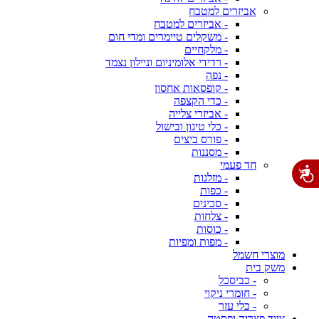
אביזרים למטבח
- אביזרים למטבח
- משקלים טיימרים ומדי חום
- מלקחיים
- רדידי אלומיניום וניילון נצמד
- נפה
- קופסאות אחסון
- כדי הקצפה
- אביזרי צלייה
- כלי טיגון ובישול
- פורס ביצים
- מסננות
חד פעמי
- מזלגות
- כפות
- סכינים
- צלחות
- כוסות
- מפות ומפיות
מוצרי חשמל
משק בית
- כביסכל
- חומרי ניקוי
- כלי עזר
ציוד פצריה ופסטה