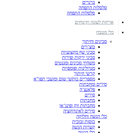
ברנרים
סלסלות התפחה
סלסלות התפחה
אריזות לעוגה וקינוחים
כלי מטבח
סכינים וחיתוך
בוצ’רים
סכיני שף מקצועיות
סכיני ירקות ופירות
משחיזי סכינים ומגנטים
מנדולינות ופומפיות
קרשי חיתוך
מספריים כותשי שום ומועכי תפו"א
סירים ומחבתות
פלאנצ’ה
סירים
מחבתות
מחבתות ווק ופינג’אן
סירים לאינדוקציה
כלי הגשה וחלוקה
כוסות זכוכית
קערות הגשה
כלי הגשה