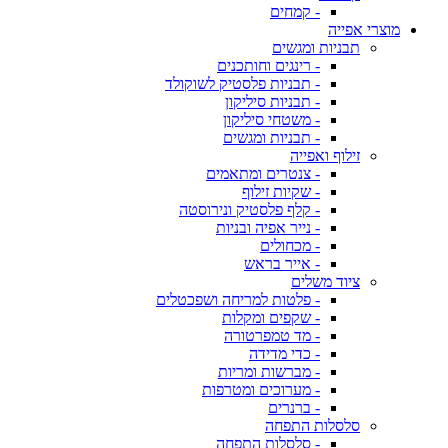
- קמחים
מוצרי אפייה
תבניות ומגשים
- רינגים וחותכנים
- תבניות פלסטיק לשוקולד
- תבניות סיליקון
- משטחי סיליקון
- תבניות ומגשים
זילוף ואפייה
- צנטרים ומתאמים
- שקיות זילוף
- קלף פלסטיק ונירוסטה
- נייר אפיה ובניות
- מכחולים
- אייר בראש
ציוד משלים
- פלטות למריחה ושפכטלים
- שקפים ומקלות
- מד טמפרטורה
- כדי מדידה
- מברשות ומריות
- מערוכים ומטרפות
- ברנרים
סלסלות התפחה
- סלסלות התפחה