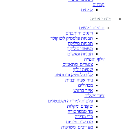
קמחים
קמחים
מוצרי אפייה
תבניות ומגשים
רינגים וחותכנים
תבניות פלסטיק לשוקולד
תבניות סיליקון
משטחי סיליקון
תבניות ומגשים
זילוף ואפייה
צנטרים ומתאמים
שקיות זילוף
קלף פלסטיק ונירוסטה
נייר אפיה ובניות
מכחולים
אייר בראש
ציוד משלים
פלטות למריחה ושפכטלים
שקפים ומקלות
מד טמפרטורה
כדי מדידה
מברשות ומריות
מערוכים ומטרפות