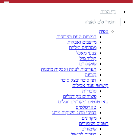
דף הבית
חומרי גלם לאפיה
אפיה
תמציות טעם וסירופים
מייצבים ואבקות
ממרחים ומליות
צבעי מאכל
קולור מיל
שוקולדים
תערובות לעוגה ואבקות מוכנות
קצפות
דפי סוכר ובצק סוכר
קישוטי עוגה אכילים
סוכריות
פיצוחים מקורמלים
טארטלטים ומקרונים וופלים
טארטלטים
בסיסי מרנג ונשיקות מרנג
מקרונים
רטבים ושימורים
שימורים
רטבים לבישול