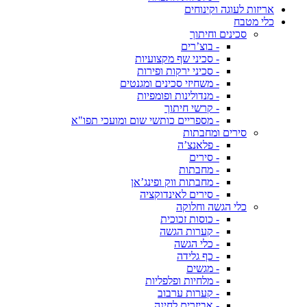
אריזות לעוגה וקינוחים
כלי מטבח
סכינים וחיתוך
- בוצ’רים
- סכיני שף מקצועיות
- סכיני ירקות ופירות
- משחיזי סכינים ומגנטים
- מנדולינות ופומפיות
- קרשי חיתוך
- מספריים כותשי שום ומועכי תפו"א
סירים ומחבתות
- פלאנצ’ה
- סירים
- מחבתות
- מחבתות ווק ופינג’אן
- סירים לאינדוקציה
כלי הגשה וחלוקה
- כוסות זכוכית
- קערות הגשה
- כלי הגשה
- כף גלידה
- מגשים
- מלחיות ופלפליות
- קערות ערבוב
- אביזרים לחינה