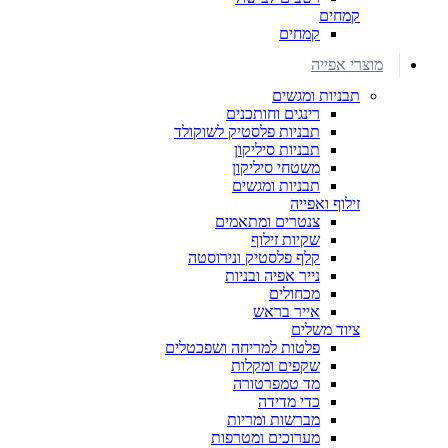
קמחים
קמחים
מוצרי אפייה
תבניות ומגשים
רינגים וחותכנים
תבניות פלסטיק לשוקולד
תבניות סיליקון
משטחי סיליקון
תבניות ומגשים
זילוף ואפייה
צנטרים ומתאמים
שקיות זילוף
קלף פלסטיק ונירוסטה
נייר אפיה ובניות
מכחולים
אייר בראש
ציוד משלים
פלטות למריחה ושפכטלים
שקפים ומקלות
מד טמפרטורה
כדי מדידה
מברשות ומריות
מערוכים ומטרפות