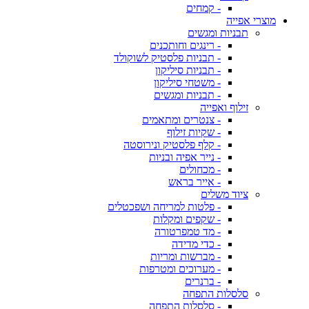
- קמחים
מוצרי אפייה
תבניות ומגשים
- רינגים וחותכנים
- תבניות פלסטיק לשוקולד
- תבניות סיליקון
- משטחי סיליקון
- תבניות ומגשים
זילוף ואפייה
- צנטרים ומתאמים
- שקיות זילוף
- קלף פלסטיק ונירוסטה
- נייר אפיה ובניות
- מכחולים
- אייר בראש
ציוד משלים
- פלטות למריחה ושפכטלים
- שקפים ומקלות
- מד טמפרטורה
- כדי מדידה
- מברשות ומריות
- מערוכים ומטרפות
- ברנרים
סלסלות התפחה
- סלסלות התפחה