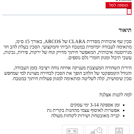
הוספה לסל
תיאור
סכין שף איכותית מסדרת CLARA של ARCOS, באורך 15 ס״מ,
מתאימה לעבודה יומיומית במטבח הביתי והמקצועי. הסכין בעלת להב חד
מנירוסטה איכותית, המאפשר חיתוך מדויק ונוח של ירקות, פירות, גבינות,
עשבי תיבול ומגוון חומרי גלם נוספים.
הידית השחורה המעוצבת מעניקה אחיזה נוחה ויציבה בזמן העבודה,
והגודל הקומפקטי של הלהב הופך את הסכין לבחירה מצוינת למי שמחפש
סכין שימושית, קלה לשליטה ומתאימה למגוון פעולות חיתוך במטבח.
למה לקנות אצלנו?
זמן אספקה 3-14 ימי עסקים
אפשרות לאיסוף עצמי מהחנות בקרית גת
קנייה מאובטחת ושירות לקוחות מעולה