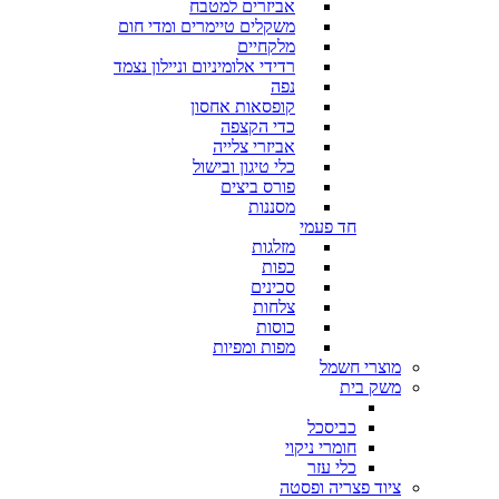
אביזרים למטבח
משקלים טיימרים ומדי חום
מלקחיים
רדידי אלומיניום וניילון נצמד
נפה
קופסאות אחסון
כדי הקצפה
אביזרי צלייה
כלי טיגון ובישול
פורס ביצים
מסננות
חד פעמי
מזלגות
כפות
סכינים
צלחות
כוסות
מפות ומפיות
מוצרי חשמל
משק בית
כביסכל
חומרי ניקוי
כלי עזר
ציוד פצריה ופסטה