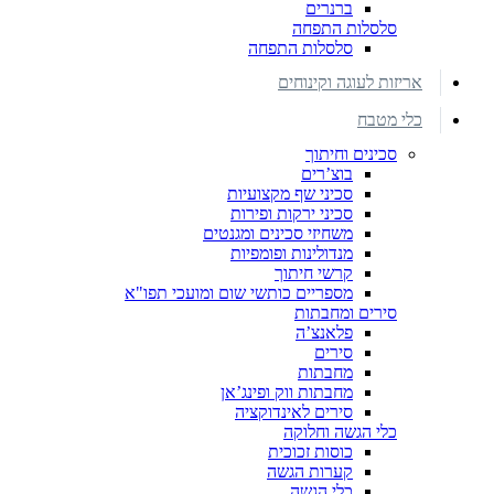
ברנרים
סלסלות התפחה
סלסלות התפחה
אריזות לעוגה וקינוחים
כלי מטבח
סכינים וחיתוך
בוצ’רים
סכיני שף מקצועיות
סכיני ירקות ופירות
משחיזי סכינים ומגנטים
מנדולינות ופומפיות
קרשי חיתוך
מספריים כותשי שום ומועכי תפו"א
סירים ומחבתות
פלאנצ’ה
סירים
מחבתות
מחבתות ווק ופינג’אן
סירים לאינדוקציה
כלי הגשה וחלוקה
כוסות זכוכית
קערות הגשה
כלי הגשה