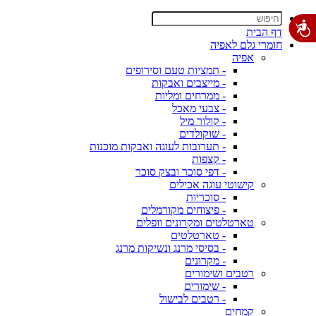
דף הבית
חומרי גלם לאפיה
אפיה
- תמציות טעם וסירופים
- מייצבים ואבקות
- ממרחים ומליות
- צבעי מאכל
- קולור מיל
- שוקולדים
- תערובות לעוגה ואבקות מוכנות
- קצפות
- דפי סוכר ובצק סוכר
קישוטי עוגה אכילים
- סוכריות
- פיצוחים מקורמלים
טארטלטים ומקרונים וופלים
- טארטלטים
- בסיסי מרנג ונשיקות מרנג
- מקרונים
רטבים ושימורים
- שימורים
- רטבים לבישול
קמחים