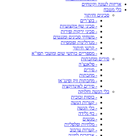
אריזות לעוגה וקינוחים
כלי מטבח
סכינים וחיתוך
- בוצ’רים
- סכיני שף מקצועיות
- סכיני ירקות ופירות
- משחיזי סכינים ומגנטים
- מנדולינות ופומפיות
- קרשי חיתוך
- מספריים כותשי שום ומועכי תפו"א
סירים ומחבתות
- פלאנצ’ה
- סירים
- מחבתות
- מחבתות ווק ופינג’אן
- סירים לאינדוקציה
כלי הגשה וחלוקה
- כוסות זכוכית
- קערות הגשה
- כלי הגשה
- כף גלידה
- מגשים
- מלחיות ופלפליות
- קערות ערבוב
- אביזרים לחינה