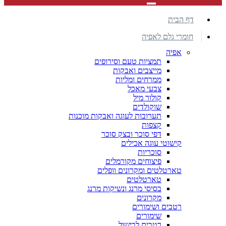
דף הבית
חומרי גלם לאפיה
אפיה
תמציות טעם וסירופים
מייצבים ואבקות
ממרחים ומליות
צבעי מאכל
קולור מיל
שוקולדים
תערובות לעוגה ואבקות מוכנות
קצפות
דפי סוכר ובצק סוכר
קישוטי עוגה אכילים
סוכריות
פיצוחים מקורמלים
טארטלטים ומקרונים וופלים
טארטלטים
בסיסי מרנג ונשיקות מרנג
מקרונים
רטבים ושימורים
שימורים
רטבים לבישול