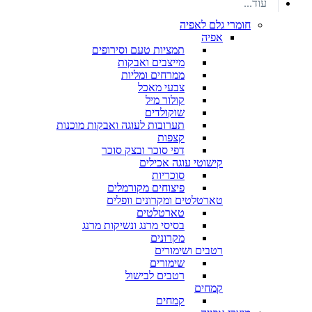
עוד...
חומרי גלם לאפיה
אפיה
תמציות טעם וסירופים
מייצבים ואבקות
ממרחים ומליות
צבעי מאכל
קולור מיל
שוקולדים
תערובות לעוגה ואבקות מוכנות
קצפות
דפי סוכר ובצק סוכר
קישוטי עוגה אכילים
סוכריות
פיצוחים מקורמלים
טארטלטים ומקרונים וופלים
טארטלטים
בסיסי מרנג ונשיקות מרנג
מקרונים
רטבים ושימורים
שימורים
רטבים לבישול
קמחים
קמחים