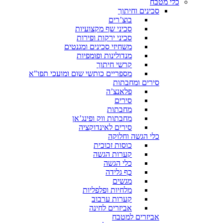
כלי מטבח
סכינים וחיתוך
בוצ’רים
סכיני שף מקצועיות
סכיני ירקות ופירות
משחיזי סכינים ומגנטים
מנדולינות ופומפיות
קרשי חיתוך
מספריים כותשי שום ומועכי תפו"א
סירים ומחבתות
פלאנצ’ה
סירים
מחבתות
מחבתות ווק ופינג’אן
סירים לאינדוקציה
כלי הגשה וחלוקה
כוסות זכוכית
קערות הגשה
כלי הגשה
כף גלידה
מגשים
מלחיות ופלפליות
קערות ערבוב
אביזרים לחינה
אביזרים למטבח