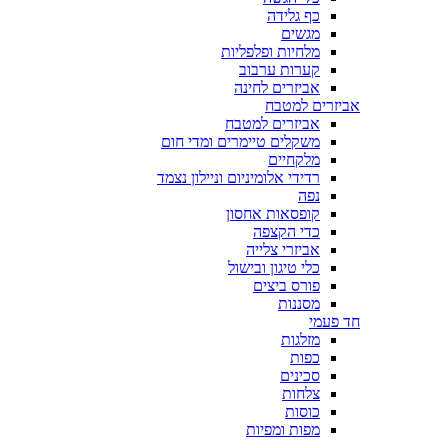
כף גלידה
מגשים
מלחיות ופלפליות
קערות ערבוב
אביזרים לחינה
אביזרים למטבח
אביזרים למטבח
משקלים טיימרים ומדי חום
מלקחיים
רדידי אלומיניום וניילון נצמד
נפה
קופסאות אחסון
כדי הקצפה
אביזרי צלייה
כלי טיגון ובישול
פורס ביצים
מסננות
חד פעמי
מזלגות
כפות
סכינים
צלחות
כוסות
מפות ומפיות