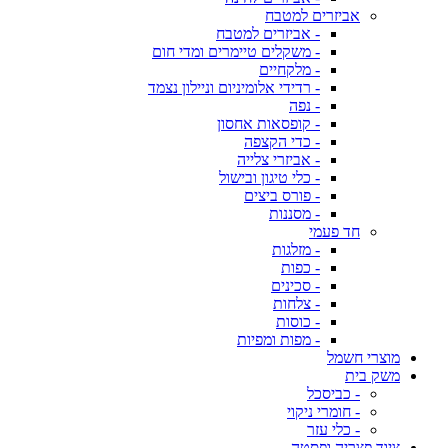
אביזרים למטבח
- אביזרים למטבח
- משקלים טיימרים ומדי חום
- מלקחיים
- רדידי אלומיניום וניילון נצמד
- נפה
- קופסאות אחסון
- כדי הקצפה
- אביזרי צלייה
- כלי טיגון ובישול
- פורס ביצים
- מסננות
חד פעמי
- מזלגות
- כפות
- סכינים
- צלחות
- כוסות
- מפות ומפיות
מוצרי חשמל
משק בית
- כביסכל
- חומרי ניקוי
- כלי עזר
ציוד פצריה ופסטה