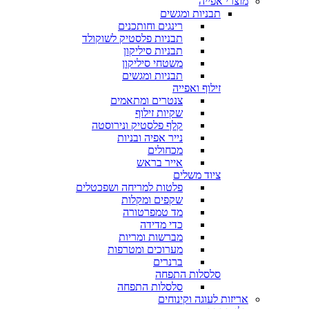
מוצרי אפייה
תבניות ומגשים
רינגים וחותכנים
תבניות פלסטיק לשוקולד
תבניות סיליקון
משטחי סיליקון
תבניות ומגשים
זילוף ואפייה
צנטרים ומתאמים
שקיות זילוף
קלף פלסטיק ונירוסטה
נייר אפיה ובניות
מכחולים
אייר בראש
ציוד משלים
פלטות למריחה ושפכטלים
שקפים ומקלות
מד טמפרטורה
כדי מדידה
מברשות ומריות
מערוכים ומטרפות
ברנרים
סלסלות התפחה
סלסלות התפחה
אריזות לעוגה וקינוחים