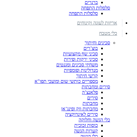
ברנרים
סלסלות התפחה
סלסלות התפחה
אריזות לעוגה וקינוחים
כלי מטבח
סכינים וחיתוך
בוצ’רים
סכיני שף מקצועיות
סכיני ירקות ופירות
משחיזי סכינים ומגנטים
מנדולינות ופומפיות
קרשי חיתוך
מספריים כותשי שום ומועכי תפו"א
סירים ומחבתות
פלאנצ’ה
סירים
מחבתות
מחבתות ווק ופינג’אן
סירים לאינדוקציה
כלי הגשה וחלוקה
כוסות זכוכית
קערות הגשה
כלי הגשה