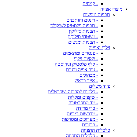
- קמחים
מוצרי אפייה
תבניות ומגשים
- רינגים וחותכנים
- תבניות פלסטיק לשוקולד
- תבניות סיליקון
- משטחי סיליקון
- תבניות ומגשים
זילוף ואפייה
- צנטרים ומתאמים
- שקיות זילוף
- קלף פלסטיק ונירוסטה
- נייר אפיה ובניות
- מכחולים
- אייר בראש
ציוד משלים
- פלטות למריחה ושפכטלים
- שקפים ומקלות
- מד טמפרטורה
- כדי מדידה
- מברשות ומריות
- מערוכים ומטרפות
- ברנרים
סלסלות התפחה
- סלסלות התפחה