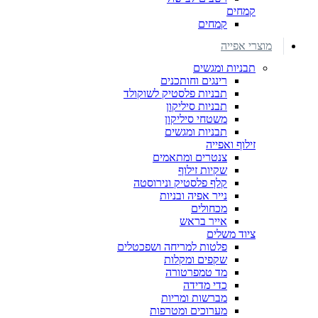
קמחים
קמחים
מוצרי אפייה
תבניות ומגשים
רינגים וחותכנים
תבניות פלסטיק לשוקולד
תבניות סיליקון
משטחי סיליקון
תבניות ומגשים
זילוף ואפייה
צנטרים ומתאמים
שקיות זילוף
קלף פלסטיק ונירוסטה
נייר אפיה ובניות
מכחולים
אייר בראש
ציוד משלים
פלטות למריחה ושפכטלים
שקפים ומקלות
מד טמפרטורה
כדי מדידה
מברשות ומריות
מערוכים ומטרפות