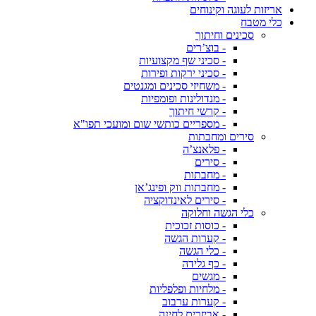
אריזות לעוגה וקינוחים
כלי מטבח
סכינים וחיתוך
- בוצ’רים
- סכיני שף מקצועיות
- סכיני ירקות ופירות
- משחיזי סכינים ומגנטים
- מנדולינות ופומפיות
- קרשי חיתוך
- מספריים כותשי שום ומועכי תפו"א
סירים ומחבתות
- פלאנצ’ה
- סירים
- מחבתות
- מחבתות ווק ופינג’אן
- סירים לאינדוקציה
כלי הגשה וחלוקה
- כוסות זכוכית
- קערות הגשה
- כלי הגשה
- כף גלידה
- מגשים
- מלחיות ופלפליות
- קערות ערבוב
- אביזרים לחינה