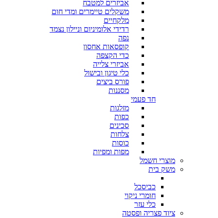
אביזרים למטבח
משקלים טיימרים ומדי חום
מלקחיים
רדידי אלומיניום וניילון נצמד
נפה
קופסאות אחסון
כדי הקצפה
אביזרי צלייה
כלי טיגון ובישול
פורס ביצים
מסננות
חד פעמי
מזלגות
כפות
סכינים
צלחות
כוסות
מפות ומפיות
מוצרי חשמל
משק בית
כביסכל
חומרי ניקוי
כלי עזר
ציוד פצריה ופסטה