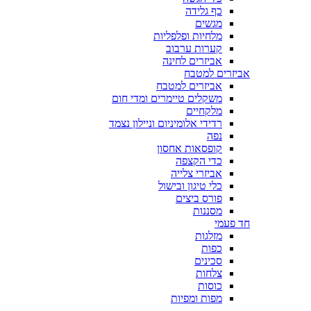
כף גלידה
מגשים
מלחיות ופלפליות
קערות ערבוב
אביזרים לחינה
אביזרים למטבח
אביזרים למטבח
משקלים טיימרים ומדי חום
מלקחיים
רדידי אלומיניום וניילון נצמד
נפה
קופסאות אחסון
כדי הקצפה
אביזרי צלייה
כלי טיגון ובישול
פורס ביצים
מסננות
חד פעמי
מזלגות
כפות
סכינים
צלחות
כוסות
מפות ומפיות