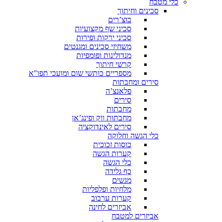
כלי מטבח
סכינים וחיתוך
בוצ’רים
סכיני שף מקצועיות
סכיני ירקות ופירות
משחיזי סכינים ומגנטים
מנדולינות ופומפיות
קרשי חיתוך
מספריים כותשי שום ומועכי תפו"א
סירים ומחבתות
פלאנצ’ה
סירים
מחבתות
מחבתות ווק ופינג’אן
סירים לאינדוקציה
כלי הגשה וחלוקה
כוסות זכוכית
קערות הגשה
כלי הגשה
כף גלידה
מגשים
מלחיות ופלפליות
קערות ערבוב
אביזרים לחינה
אביזרים למטבח