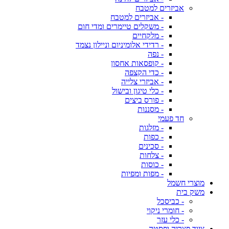
אביזרים למטבח
- אביזרים למטבח
- משקלים טיימרים ומדי חום
- מלקחיים
- רדידי אלומיניום וניילון נצמד
- נפה
- קופסאות אחסון
- כדי הקצפה
- אביזרי צלייה
- כלי טיגון ובישול
- פורס ביצים
- מסננות
חד פעמי
- מזלגות
- כפות
- סכינים
- צלחות
- כוסות
- מפות ומפיות
מוצרי חשמל
משק בית
- כביסכל
- חומרי ניקוי
- כלי עזר
ציוד פצריה ופסטה