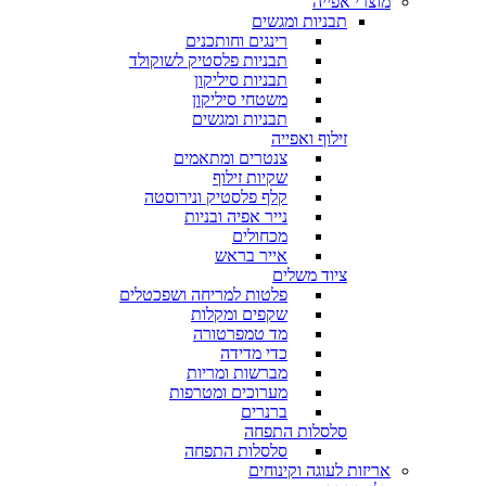
מוצרי אפייה
תבניות ומגשים
רינגים וחותכנים
תבניות פלסטיק לשוקולד
תבניות סיליקון
משטחי סיליקון
תבניות ומגשים
זילוף ואפייה
צנטרים ומתאמים
שקיות זילוף
קלף פלסטיק ונירוסטה
נייר אפיה ובניות
מכחולים
אייר בראש
ציוד משלים
פלטות למריחה ושפכטלים
שקפים ומקלות
מד טמפרטורה
כדי מדידה
מברשות ומריות
מערוכים ומטרפות
ברנרים
סלסלות התפחה
סלסלות התפחה
אריזות לעוגה וקינוחים