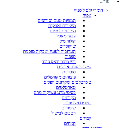
עוד...
חומרי גלם לאפיה
אפיה
תמציות טעם וסירופים
מייצבים ואבקות
ממרחים ומליות
צבעי מאכל
קולור מיל
שוקולדים
תערובות לעוגה ואבקות מוכנות
קצפות
דפי סוכר ובצק סוכר
קישוטי עוגה אכילים
סוכריות
פיצוחים מקורמלים
טארטלטים ומקרונים וופלים
טארטלטים
בסיסי מרנג ונשיקות מרנג
מקרונים
רטבים ושימורים
שימורים
רטבים לבישול
קמחים
קמחים