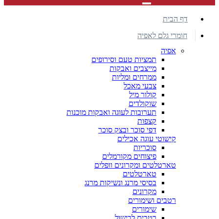
דף הבית
חומרי גלם לאפיה
אפיה
תמציות טעם וסירופים
מייצבים ואבקות
ממרחים ומליות
צבעי מאכל
קולור מיל
שוקולדים
תערובות לעוגה ואבקות מוכנות
קצפות
דפי סוכר ובצק סוכר
קישוטי עוגה אכילים
סוכריות
פיצוחים מקורמלים
טארטלטים ומקרונים וופלים
טארטלטים
בסיסי מרנג ונשיקות מרנג
מקרונים
רטבים ושימורים
שימורים
רטבים לבישול