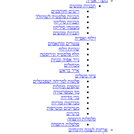
מוצרי אפייה
תבניות ומגשים
רינגים וחותכנים
תבניות פלסטיק לשוקולד
תבניות סיליקון
משטחי סיליקון
תבניות ומגשים
זילוף ואפייה
צנטרים ומתאמים
שקיות זילוף
קלף פלסטיק ונירוסטה
נייר אפיה ובניות
מכחולים
אייר בראש
ציוד משלים
פלטות למריחה ושפכטלים
שקפים ומקלות
מד טמפרטורה
כדי מדידה
מברשות ומריות
מערוכים ומטרפות
ברנרים
סלסלות התפחה
סלסלות התפחה
אריזות לעוגה וקינוחים