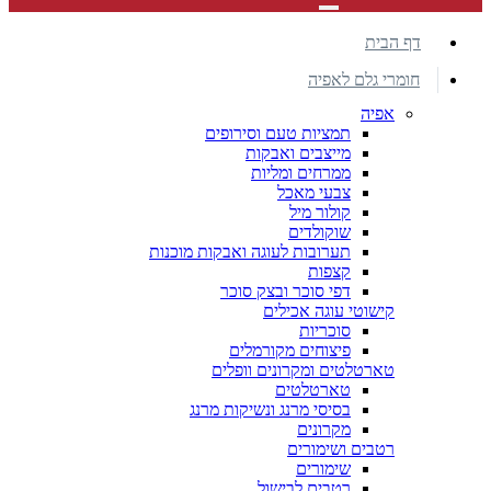
דף הבית
חומרי גלם לאפיה
אפיה
תמציות טעם וסירופים
מייצבים ואבקות
ממרחים ומליות
צבעי מאכל
קולור מיל
שוקולדים
תערובות לעוגה ואבקות מוכנות
קצפות
דפי סוכר ובצק סוכר
קישוטי עוגה אכילים
סוכריות
פיצוחים מקורמלים
טארטלטים ומקרונים וופלים
טארטלטים
בסיסי מרנג ונשיקות מרנג
מקרונים
רטבים ושימורים
שימורים
רטבים לבישול