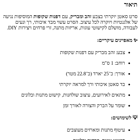
תיאור
סרט סאטן יוקרתי בצבע
זהב ומבריק
, עם
דפנות שקופות
המוסיפות נגיעה
של אלגנטיות ויוקרה לכל עיצוב. הסרט עשוי מבד איכותי, רך ונעים
לעבודה, מושלם לקישוטי עוגות, אריזות מתנה, זרי פרחים ויצירות DIY.
✨ מאפיינים עיקריים:
צבע: זהב מבריק עם דפנות שקופות
רוחב: 1 ס"מ
אורך: כ־25 יארד (כ־22.8 מטר)
בד סאטן איכותי ורך למראה יוקרתי
מתאים לאירועים, עיצוב שולחנות, קישוט מתנות ובלונים
שומר על הברק והצורה לאורך זמן
💡 לשימושים:
עיטוף מתנות ומארזים מעוצבים