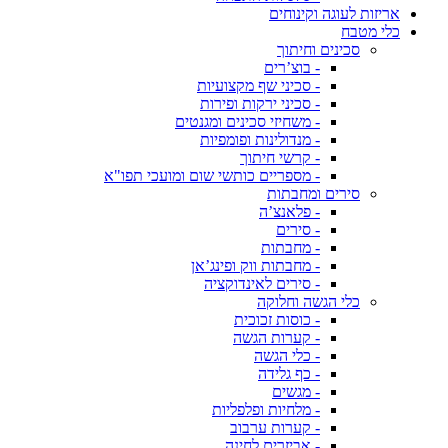
אריזות לעוגה וקינוחים
כלי מטבח
סכינים וחיתוך
- בוצ’רים
- סכיני שף מקצועיות
- סכיני ירקות ופירות
- משחיזי סכינים ומגנטים
- מנדולינות ופומפיות
- קרשי חיתוך
- מספריים כותשי שום ומועכי תפו"א
סירים ומחבתות
- פלאנצ’ה
- סירים
- מחבתות
- מחבתות ווק ופינג’אן
- סירים לאינדוקציה
כלי הגשה וחלוקה
- כוסות זכוכית
- קערות הגשה
- כלי הגשה
- כף גלידה
- מגשים
- מלחיות ופלפליות
- קערות ערבוב
- אביזרים לחינה