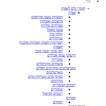
עוד...
חומרי גלם לאפיה
אפיה
תמציות טעם וסירופים
מייצבים ואבקות
ממרחים ומליות
צבעי מאכל
קולור מיל
שוקולדים
תערובות לעוגה ואבקות מוכנות
קצפות
דפי סוכר ובצק סוכר
קישוטי עוגה אכילים
סוכריות
פיצוחים מקורמלים
טארטלטים ומקרונים וופלים
טארטלטים
בסיסי מרנג ונשיקות מרנג
מקרונים
רטבים ושימורים
שימורים
רטבים לבישול
קמחים
קמחים