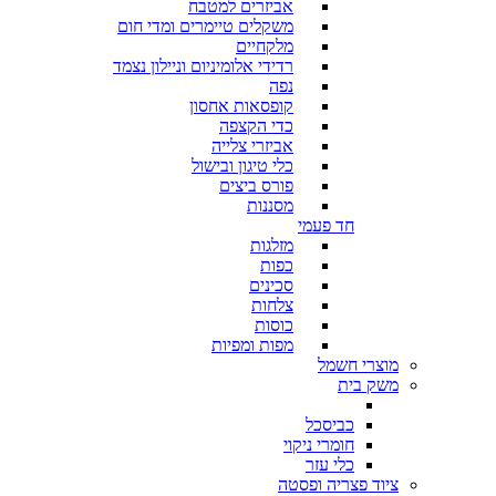
אביזרים למטבח
משקלים טיימרים ומדי חום
מלקחיים
רדידי אלומיניום וניילון נצמד
נפה
קופסאות אחסון
כדי הקצפה
אביזרי צלייה
כלי טיגון ובישול
פורס ביצים
מסננות
חד פעמי
מזלגות
כפות
סכינים
צלחות
כוסות
מפות ומפיות
מוצרי חשמל
משק בית
כביסכל
חומרי ניקוי
כלי עזר
ציוד פצריה ופסטה