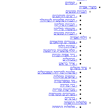
- קמחים
מוצרי אפייה
תבניות ומגשים
- רינגים וחותכנים
- תבניות פלסטיק לשוקולד
- תבניות סיליקון
- משטחי סיליקון
- תבניות ומגשים
זילוף ואפייה
- צנטרים ומתאמים
- שקיות זילוף
- קלף פלסטיק ונירוסטה
- נייר אפיה ובניות
- מכחולים
- אייר בראש
ציוד משלים
- פלטות למריחה ושפכטלים
- שקפים ומקלות
- מד טמפרטורה
- כדי מדידה
- מברשות ומריות
- מערוכים ומטרפות
- ברנרים
סלסלות התפחה
- סלסלות התפחה