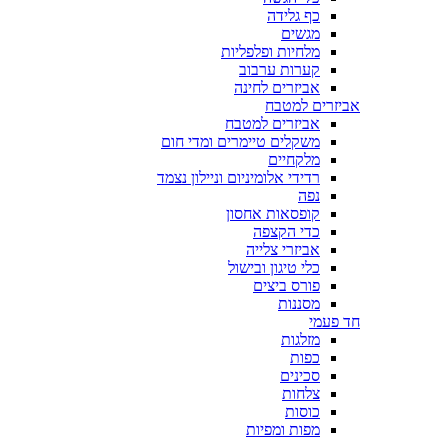
כף גלידה
מגשים
מלחיות ופלפליות
קערות ערבוב
אביזרים לחינה
אביזרים למטבח
אביזרים למטבח
משקלים טיימרים ומדי חום
מלקחיים
רדידי אלומיניום וניילון נצמד
נפה
קופסאות אחסון
כדי הקצפה
אביזרי צלייה
כלי טיגון ובישול
פורס ביצים
מסננות
חד פעמי
מזלגות
כפות
סכינים
צלחות
כוסות
מפות ומפיות