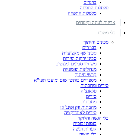
ברנרים
סלסלות התפחה
סלסלות התפחה
אריזות לעוגה וקינוחים
כלי מטבח
סכינים וחיתוך
בוצ’רים
סכיני שף מקצועיות
סכיני ירקות ופירות
משחיזי סכינים ומגנטים
מנדולינות ופומפיות
קרשי חיתוך
מספריים כותשי שום ומועכי תפו"א
סירים ומחבתות
פלאנצ’ה
סירים
מחבתות
מחבתות ווק ופינג’אן
סירים לאינדוקציה
כלי הגשה וחלוקה
כוסות זכוכית
קערות הגשה
כלי הגשה