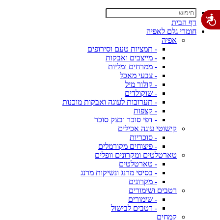
דף הבית
חומרי גלם לאפיה
אפיה
- תמציות טעם וסירופים
- מייצבים ואבקות
- ממרחים ומליות
- צבעי מאכל
- קולור מיל
- שוקולדים
- תערובות לעוגה ואבקות מוכנות
- קצפות
- דפי סוכר ובצק סוכר
קישוטי עוגה אכילים
- סוכריות
- פיצוחים מקורמלים
טארטלטים ומקרונים וופלים
- טארטלטים
- בסיסי מרנג ונשיקות מרנג
- מקרונים
רטבים ושימורים
- שימורים
- רטבים לבישול
קמחים