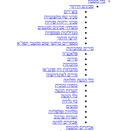
כלי מטבח
סכינים וחיתוך
בוצ’רים
סכיני שף מקצועיות
סכיני ירקות ופירות
משחיזי סכינים ומגנטים
מנדולינות ופומפיות
קרשי חיתוך
מספריים כותשי שום ומועכי תפו"א
סירים ומחבתות
פלאנצ’ה
סירים
מחבתות
מחבתות ווק ופינג’אן
סירים לאינדוקציה
כלי הגשה וחלוקה
כוסות זכוכית
קערות הגשה
כלי הגשה
כף גלידה
מגשים
מלחיות ופלפליות
קערות ערבוב
אביזרים לחינה
אביזרים למטבח