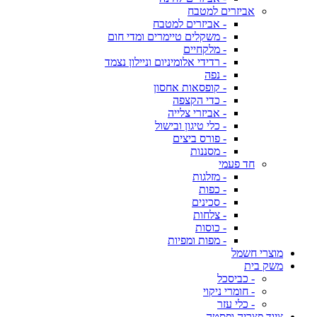
אביזרים למטבח
- אביזרים למטבח
- משקלים טיימרים ומדי חום
- מלקחיים
- רדידי אלומיניום וניילון נצמד
- נפה
- קופסאות אחסון
- כדי הקצפה
- אביזרי צלייה
- כלי טיגון ובישול
- פורס ביצים
- מסננות
חד פעמי
- מזלגות
- כפות
- סכינים
- צלחות
- כוסות
- מפות ומפיות
מוצרי חשמל
משק בית
- כביסכל
- חומרי ניקוי
- כלי עזר
ציוד פצריה ופסטה