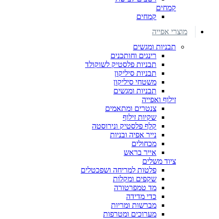
קמחים
קמחים
מוצרי אפייה
תבניות ומגשים
רינגים וחותכנים
תבניות פלסטיק לשוקולד
תבניות סיליקון
משטחי סיליקון
תבניות ומגשים
זילוף ואפייה
צנטרים ומתאמים
שקיות זילוף
קלף פלסטיק ונירוסטה
נייר אפיה ובניות
מכחולים
אייר בראש
ציוד משלים
פלטות למריחה ושפכטלים
שקפים ומקלות
מד טמפרטורה
כדי מדידה
מברשות ומריות
מערוכים ומטרפות