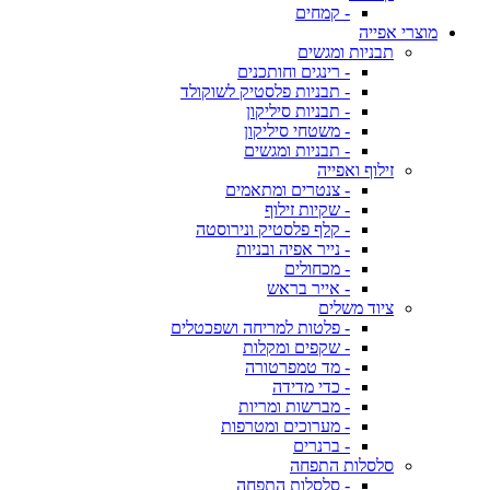
- קמחים
מוצרי אפייה
תבניות ומגשים
- רינגים וחותכנים
- תבניות פלסטיק לשוקולד
- תבניות סיליקון
- משטחי סיליקון
- תבניות ומגשים
זילוף ואפייה
- צנטרים ומתאמים
- שקיות זילוף
- קלף פלסטיק ונירוסטה
- נייר אפיה ובניות
- מכחולים
- אייר בראש
ציוד משלים
- פלטות למריחה ושפכטלים
- שקפים ומקלות
- מד טמפרטורה
- כדי מדידה
- מברשות ומריות
- מערוכים ומטרפות
- ברנרים
סלסלות התפחה
- סלסלות התפחה