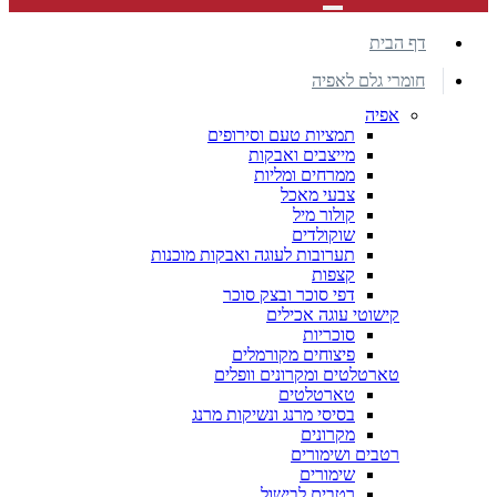
דף הבית
חומרי גלם לאפיה
אפיה
תמציות טעם וסירופים
מייצבים ואבקות
ממרחים ומליות
צבעי מאכל
קולור מיל
שוקולדים
תערובות לעוגה ואבקות מוכנות
קצפות
דפי סוכר ובצק סוכר
קישוטי עוגה אכילים
סוכריות
פיצוחים מקורמלים
טארטלטים ומקרונים וופלים
טארטלטים
בסיסי מרנג ונשיקות מרנג
מקרונים
רטבים ושימורים
שימורים
רטבים לבישול