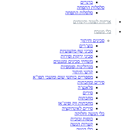
ברנרים
סלסלות התפחה
סלסלות התפחה
אריזות לעוגה וקינוחים
כלי מטבח
סכינים וחיתוך
בוצ’רים
סכיני שף מקצועיות
סכיני ירקות ופירות
משחיזי סכינים ומגנטים
מנדולינות ופומפיות
קרשי חיתוך
מספריים כותשי שום ומועכי תפו"א
סירים ומחבתות
פלאנצ’ה
סירים
מחבתות
מחבתות ווק ופינג’אן
סירים לאינדוקציה
כלי הגשה וחלוקה
כוסות זכוכית
קערות הגשה
כלי הגשה