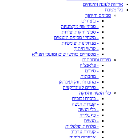
אריזות לעוגה וקינוחים
כלי מטבח
סכינים וחיתוך
- בוצ’רים
- סכיני שף מקצועיות
- סכיני ירקות ופירות
- משחיזי סכינים ומגנטים
- מנדולינות ופומפיות
- קרשי חיתוך
- מספריים כותשי שום ומועכי תפו"א
סירים ומחבתות
- פלאנצ’ה
- סירים
- מחבתות
- מחבתות ווק ופינג’אן
- סירים לאינדוקציה
כלי הגשה וחלוקה
- כוסות זכוכית
- קערות הגשה
- כלי הגשה
- כף גלידה
- מגשים
- מלחיות ופלפליות
- קערות ערבוב
- אביזרים לחינה