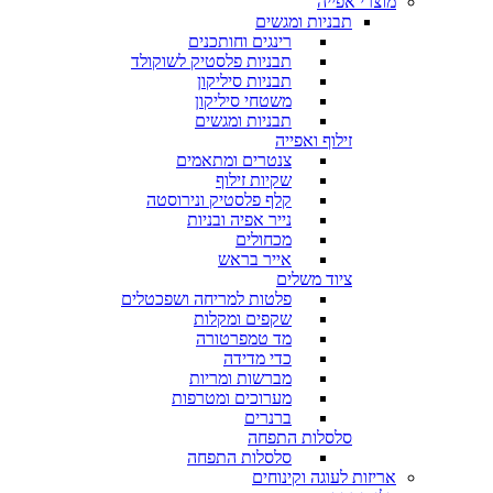
מוצרי אפייה
תבניות ומגשים
רינגים וחותכנים
תבניות פלסטיק לשוקולד
תבניות סיליקון
משטחי סיליקון
תבניות ומגשים
זילוף ואפייה
צנטרים ומתאמים
שקיות זילוף
קלף פלסטיק ונירוסטה
נייר אפיה ובניות
מכחולים
אייר בראש
ציוד משלים
פלטות למריחה ושפכטלים
שקפים ומקלות
מד טמפרטורה
כדי מדידה
מברשות ומריות
מערוכים ומטרפות
ברנרים
סלסלות התפחה
סלסלות התפחה
אריזות לעוגה וקינוחים