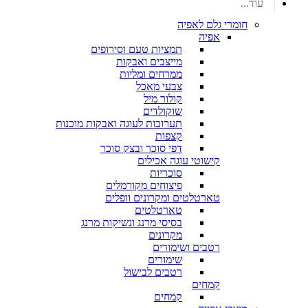
עוד...
חומרי גלם לאפיה
אפיה
תמציות טעם וסירופים
מייצבים ואבקות
ממרחים ומליות
צבעי מאכל
קולור מיל
שוקולדים
תערובות לעוגה ואבקות מוכנות
קצפות
דפי סוכר ובצק סוכר
קישוטי עוגה אכילים
סוכריות
פיצוחים מקורמלים
טארטלטים ומקרונים וופלים
טארטלטים
בסיסי מרנג ונשיקות מרנג
מקרונים
רטבים ושימורים
שימורים
רטבים לבישול
קמחים
קמחים