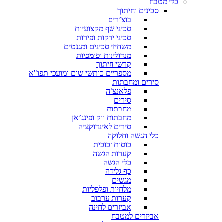
כלי מטבח
סכינים וחיתוך
בוצ’רים
סכיני שף מקצועיות
סכיני ירקות ופירות
משחיזי סכינים ומגנטים
מנדולינות ופומפיות
קרשי חיתוך
מספריים כותשי שום ומועכי תפו"א
סירים ומחבתות
פלאנצ’ה
סירים
מחבתות
מחבתות ווק ופינג’אן
סירים לאינדוקציה
כלי הגשה וחלוקה
כוסות זכוכית
קערות הגשה
כלי הגשה
כף גלידה
מגשים
מלחיות ופלפליות
קערות ערבוב
אביזרים לחינה
אביזרים למטבח