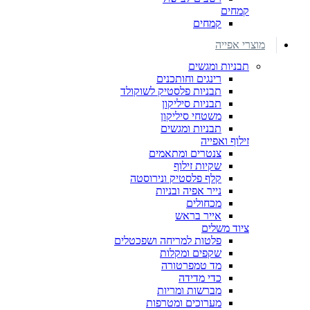
קמחים
קמחים
מוצרי אפייה
תבניות ומגשים
רינגים וחותכנים
תבניות פלסטיק לשוקולד
תבניות סיליקון
משטחי סיליקון
תבניות ומגשים
זילוף ואפייה
צנטרים ומתאמים
שקיות זילוף
קלף פלסטיק ונירוסטה
נייר אפיה ובניות
מכחולים
אייר בראש
ציוד משלים
פלטות למריחה ושפכטלים
שקפים ומקלות
מד טמפרטורה
כדי מדידה
מברשות ומריות
מערוכים ומטרפות