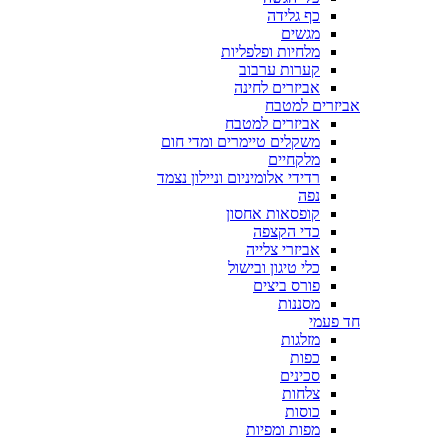
כף גלידה
מגשים
מלחיות ופלפליות
קערות ערבוב
אביזרים לחינה
אביזרים למטבח
אביזרים למטבח
משקלים טיימרים ומדי חום
מלקחיים
רדידי אלומיניום וניילון נצמד
נפה
קופסאות אחסון
כדי הקצפה
אביזרי צלייה
כלי טיגון ובישול
פורס ביצים
מסננות
חד פעמי
מזלגות
כפות
סכינים
צלחות
כוסות
מפות ומפיות