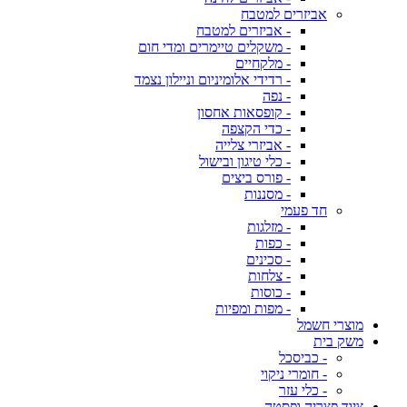
אביזרים למטבח
- אביזרים למטבח
- משקלים טיימרים ומדי חום
- מלקחיים
- רדידי אלומיניום וניילון נצמד
- נפה
- קופסאות אחסון
- כדי הקצפה
- אביזרי צלייה
- כלי טיגון ובישול
- פורס ביצים
- מסננות
חד פעמי
- מזלגות
- כפות
- סכינים
- צלחות
- כוסות
- מפות ומפיות
מוצרי חשמל
משק בית
- כביסכל
- חומרי ניקוי
- כלי עזר
ציוד פצריה ופסטה