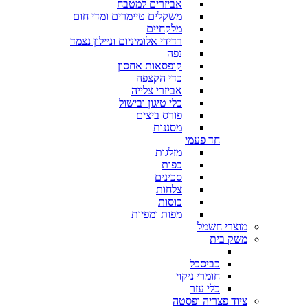
אביזרים למטבח
משקלים טיימרים ומדי חום
מלקחיים
רדידי אלומיניום וניילון נצמד
נפה
קופסאות אחסון
כדי הקצפה
אביזרי צלייה
כלי טיגון ובישול
פורס ביצים
מסננות
חד פעמי
מזלגות
כפות
סכינים
צלחות
כוסות
מפות ומפיות
מוצרי חשמל
משק בית
כביסכל
חומרי ניקוי
כלי עזר
ציוד פצריה ופסטה