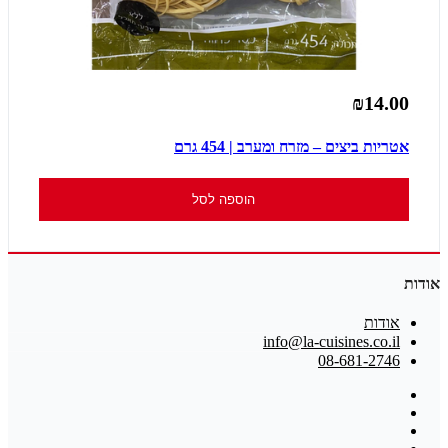
₪14.00
אטריות ביצים – מזרח ומערב | 454 גרם
הוספה לסל
אודות
אודות
info@la-cuisines.co.il
08-681-2746