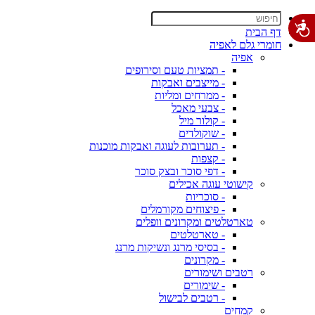
דף הבית
חומרי גלם לאפיה
אפיה
- תמציות טעם וסירופים
- מייצבים ואבקות
- ממרחים ומליות
- צבעי מאכל
- קולור מיל
- שוקולדים
- תערובות לעוגה ואבקות מוכנות
- קצפות
- דפי סוכר ובצק סוכר
קישוטי עוגה אכילים
- סוכריות
- פיצוחים מקורמלים
טארטלטים ומקרונים וופלים
- טארטלטים
- בסיסי מרנג ונשיקות מרנג
- מקרונים
רטבים ושימורים
- שימורים
- רטבים לבישול
קמחים