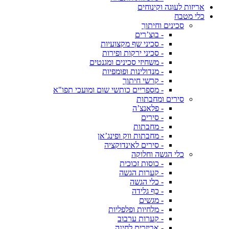
אריזות לעוגה וקינוחים
כלי מטבח
סכינים וחיתוך
- בוצ’רים
- סכיני שף מקצועיות
- סכיני ירקות ופירות
- משחיזי סכינים ומגנטים
- מנדולינות ופומפיות
- קרשי חיתוך
- מספריים כותשי שום ומועכי תפו"א
סירים ומחבתות
- פלאנצ’ה
- סירים
- מחבתות
- מחבתות ווק ופינג’אן
- סירים לאינדוקציה
כלי הגשה וחלוקה
- כוסות זכוכית
- קערות הגשה
- כלי הגשה
- כף גלידה
- מגשים
- מלחיות ופלפליות
- קערות ערבוב
- אביזרים לחינה