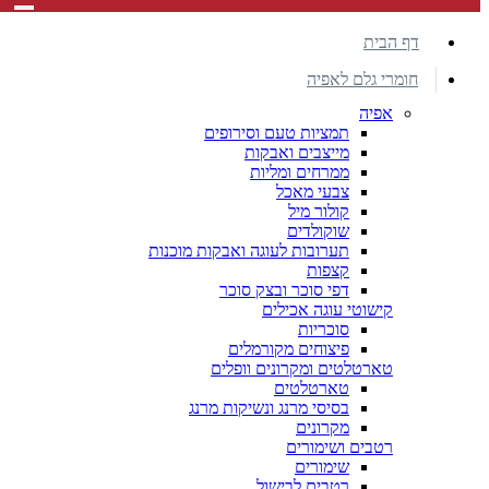
דף הבית
חומרי גלם לאפיה
אפיה
תמציות טעם וסירופים
מייצבים ואבקות
ממרחים ומליות
צבעי מאכל
קולור מיל
שוקולדים
תערובות לעוגה ואבקות מוכנות
קצפות
דפי סוכר ובצק סוכר
קישוטי עוגה אכילים
סוכריות
פיצוחים מקורמלים
טארטלטים ומקרונים וופלים
טארטלטים
בסיסי מרנג ונשיקות מרנג
מקרונים
רטבים ושימורים
שימורים
רטבים לבישול