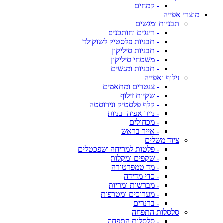
- קמחים
מוצרי אפייה
תבניות ומגשים
- רינגים וחותכנים
- תבניות פלסטיק לשוקולד
- תבניות סיליקון
- משטחי סיליקון
- תבניות ומגשים
זילוף ואפייה
- צנטרים ומתאמים
- שקיות זילוף
- קלף פלסטיק ונירוסטה
- נייר אפיה ובניות
- מכחולים
- אייר בראש
ציוד משלים
- פלטות למריחה ושפכטלים
- שקפים ומקלות
- מד טמפרטורה
- כדי מדידה
- מברשות ומריות
- מערוכים ומטרפות
- ברנרים
סלסלות התפחה
- סלסלות התפחה