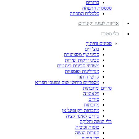
ברנרים
סלסלות התפחה
סלסלות התפחה
אריזות לעוגה וקינוחים
כלי מטבח
סכינים וחיתוך
בוצ’רים
סכיני שף מקצועיות
סכיני ירקות ופירות
משחיזי סכינים ומגנטים
מנדולינות ופומפיות
קרשי חיתוך
מספריים כותשי שום ומועכי תפו"א
סירים ומחבתות
פלאנצ’ה
סירים
מחבתות
מחבתות ווק ופינג’אן
סירים לאינדוקציה
כלי הגשה וחלוקה
כוסות זכוכית
קערות הגשה
כלי הגשה