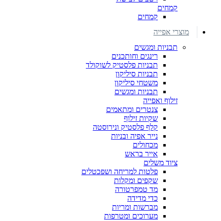
קמחים
קמחים
מוצרי אפייה
תבניות ומגשים
רינגים וחותכנים
תבניות פלסטיק לשוקולד
תבניות סיליקון
משטחי סיליקון
תבניות ומגשים
זילוף ואפייה
צנטרים ומתאמים
שקיות זילוף
קלף פלסטיק ונירוסטה
נייר אפיה ובניות
מכחולים
אייר בראש
ציוד משלים
פלטות למריחה ושפכטלים
שקפים ומקלות
מד טמפרטורה
כדי מדידה
מברשות ומריות
מערוכים ומטרפות