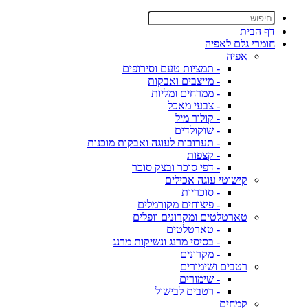
דף הבית
חומרי גלם לאפיה
אפיה
- תמציות טעם וסירופים
- מייצבים ואבקות
- ממרחים ומליות
- צבעי מאכל
- קולור מיל
- שוקולדים
- תערובות לעוגה ואבקות מוכנות
- קצפות
- דפי סוכר ובצק סוכר
קישוטי עוגה אכילים
- סוכריות
- פיצוחים מקורמלים
טארטלטים ומקרונים וופלים
- טארטלטים
- בסיסי מרנג ונשיקות מרנג
- מקרונים
רטבים ושימורים
- שימורים
- רטבים לבישול
קמחים