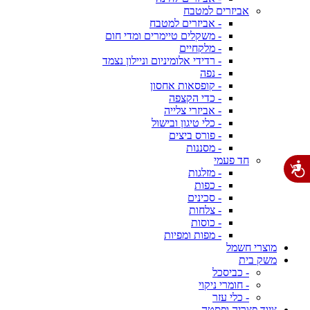
אביזרים למטבח
- אביזרים למטבח
- משקלים טיימרים ומדי חום
- מלקחיים
- רדידי אלומיניום וניילון נצמד
- נפה
- קופסאות אחסון
- כדי הקצפה
- אביזרי צלייה
- כלי טיגון ובישול
- פורס ביצים
- מסננות
חד פעמי
- מזלגות
- כפות
- סכינים
- צלחות
- כוסות
- מפות ומפיות
מוצרי חשמל
משק בית
- כביסכל
- חומרי ניקוי
- כלי עזר
ציוד פצריה ופסטה