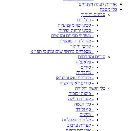
אריזות לעוגה וקינוחים
כלי מטבח
סכינים וחיתוך
- בוצ’רים
- סכיני שף מקצועיות
- סכיני ירקות ופירות
- משחיזי סכינים ומגנטים
- מנדולינות ופומפיות
- קרשי חיתוך
- מספריים כותשי שום ומועכי תפו"א
סירים ומחבתות
- פלאנצ’ה
- סירים
- מחבתות
- מחבתות ווק ופינג’אן
- סירים לאינדוקציה
כלי הגשה וחלוקה
- כוסות זכוכית
- קערות הגשה
- כלי הגשה
- כף גלידה
- מגשים
- מלחיות ופלפליות
- קערות ערבוב
- אביזרים לחינה