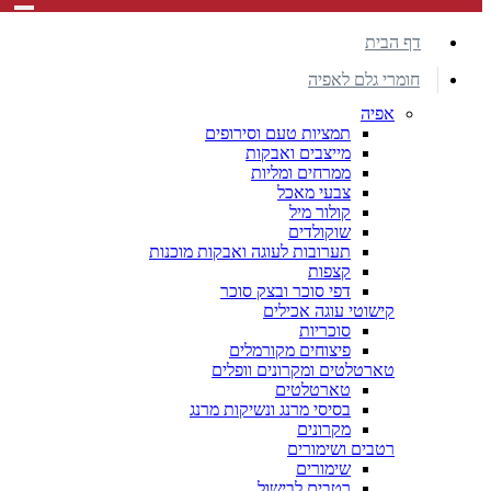
דף הבית
חומרי גלם לאפיה
אפיה
תמציות טעם וסירופים
מייצבים ואבקות
ממרחים ומליות
צבעי מאכל
קולור מיל
שוקולדים
תערובות לעוגה ואבקות מוכנות
קצפות
דפי סוכר ובצק סוכר
קישוטי עוגה אכילים
סוכריות
פיצוחים מקורמלים
טארטלטים ומקרונים וופלים
טארטלטים
בסיסי מרנג ונשיקות מרנג
מקרונים
רטבים ושימורים
שימורים
רטבים לבישול