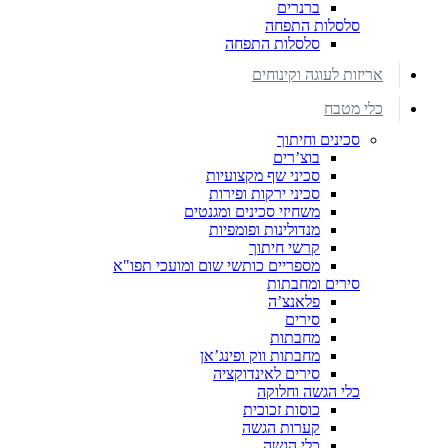
ברנרים
סלסלות התפחה
סלסלות התפחה
אריזות לעוגה וקינוחים
כלי מטבח
סכינים וחיתוך
בוצ’רים
סכיני שף מקצועיות
סכיני ירקות ופירות
משחיזי סכינים ומגנטים
מנדולינות ופומפיות
קרשי חיתוך
מספריים כותשי שום ומועכי תפו"א
סירים ומחבתות
פלאנצ’ה
סירים
מחבתות
מחבתות ווק ופינג’אן
סירים לאינדוקציה
כלי הגשה וחלוקה
כוסות זכוכית
קערות הגשה
כלי הגשה