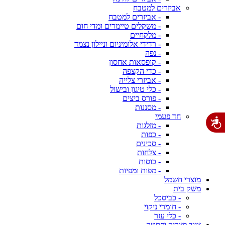
אביזרים למטבח
- אביזרים למטבח
- משקלים טיימרים ומדי חום
- מלקחיים
- רדידי אלומיניום וניילון נצמד
- נפה
- קופסאות אחסון
- כדי הקצפה
- אביזרי צלייה
- כלי טיגון ובישול
- פורס ביצים
- מסננות
חד פעמי
- מזלגות
- כפות
- סכינים
- צלחות
- כוסות
- מפות ומפיות
מוצרי חשמל
משק בית
- כביסכל
- חומרי ניקוי
- כלי עזר
ציוד פצריה ופסטה