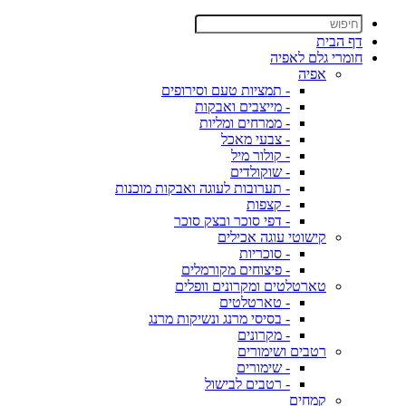
דף הבית
חומרי גלם לאפיה
אפיה
- תמציות טעם וסירופים
- מייצבים ואבקות
- ממרחים ומליות
- צבעי מאכל
- קולור מיל
- שוקולדים
- תערובות לעוגה ואבקות מוכנות
- קצפות
- דפי סוכר ובצק סוכר
קישוטי עוגה אכילים
- סוכריות
- פיצוחים מקורמלים
טארטלטים ומקרונים וופלים
- טארטלטים
- בסיסי מרנג ונשיקות מרנג
- מקרונים
רטבים ושימורים
- שימורים
- רטבים לבישול
קמחים