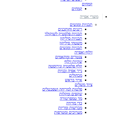
קמחים
קמחים
מוצרי אפייה
תבניות ומגשים
רינגים וחותכנים
תבניות פלסטיק לשוקולד
תבניות סיליקון
משטחי סיליקון
תבניות ומגשים
זילוף ואפייה
צנטרים ומתאמים
שקיות זילוף
קלף פלסטיק ונירוסטה
נייר אפיה ובניות
מכחולים
אייר בראש
ציוד משלים
פלטות למריחה ושפכטלים
שקפים ומקלות
מד טמפרטורה
כדי מדידה
מברשות ומריות
מערוכים ומטרפות