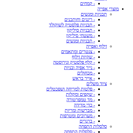
- קמחים
מוצרי אפייה
תבניות ומגשים
- רינגים וחותכנים
- תבניות פלסטיק לשוקולד
- תבניות סיליקון
- משטחי סיליקון
- תבניות ומגשים
זילוף ואפייה
- צנטרים ומתאמים
- שקיות זילוף
- קלף פלסטיק ונירוסטה
- נייר אפיה ובניות
- מכחולים
- אייר בראש
ציוד משלים
- פלטות למריחה ושפכטלים
- שקפים ומקלות
- מד טמפרטורה
- כדי מדידה
- מברשות ומריות
- מערוכים ומטרפות
- ברנרים
סלסלות התפחה
- סלסלות התפחה