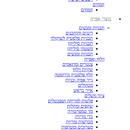
קמחים
קמחים
מוצרי אפייה
תבניות ומגשים
רינגים וחותכנים
תבניות פלסטיק לשוקולד
תבניות סיליקון
משטחי סיליקון
תבניות ומגשים
זילוף ואפייה
צנטרים ומתאמים
שקיות זילוף
קלף פלסטיק ונירוסטה
נייר אפיה ובניות
מכחולים
אייר בראש
ציוד משלים
פלטות למריחה ושפכטלים
שקפים ומקלות
מד טמפרטורה
כדי מדידה
מברשות ומריות
מערוכים ומטרפות