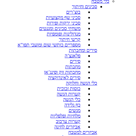
כלי מטבח
סכינים וחיתוך
בוצ’רים
סכיני שף מקצועיות
סכיני ירקות ופירות
משחיזי סכינים ומגנטים
מנדולינות ופומפיות
קרשי חיתוך
מספריים כותשי שום ומועכי תפו"א
סירים ומחבתות
פלאנצ’ה
סירים
מחבתות
מחבתות ווק ופינג’אן
סירים לאינדוקציה
כלי הגשה וחלוקה
כוסות זכוכית
קערות הגשה
כלי הגשה
כף גלידה
מגשים
מלחיות ופלפליות
קערות ערבוב
אביזרים לחינה
אביזרים למטבח