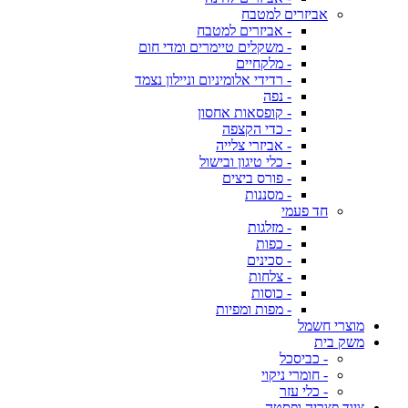
אביזרים למטבח
- אביזרים למטבח
- משקלים טיימרים ומדי חום
- מלקחיים
- רדידי אלומיניום וניילון נצמד
- נפה
- קופסאות אחסון
- כדי הקצפה
- אביזרי צלייה
- כלי טיגון ובישול
- פורס ביצים
- מסננות
חד פעמי
- מזלגות
- כפות
- סכינים
- צלחות
- כוסות
- מפות ומפיות
מוצרי חשמל
משק בית
- כביסכל
- חומרי ניקוי
- כלי עזר
ציוד פצריה ופסטה