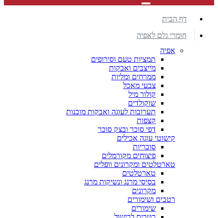
דף הבית
חומרי גלם לאפיה
אפיה
תמציות טעם וסירופים
מייצבים ואבקות
ממרחים ומליות
צבעי מאכל
קולור מיל
שוקולדים
תערובות לעוגה ואבקות מוכנות
קצפות
דפי סוכר ובצק סוכר
קישוטי עוגה אכילים
סוכריות
פיצוחים מקורמלים
טארטלטים ומקרונים וופלים
טארטלטים
בסיסי מרנג ונשיקות מרנג
מקרונים
רטבים ושימורים
שימורים
רטבים לבישול