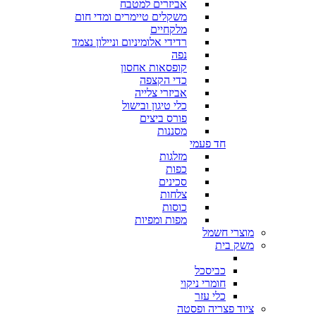
אביזרים למטבח
משקלים טיימרים ומדי חום
מלקחיים
רדידי אלומיניום וניילון נצמד
נפה
קופסאות אחסון
כדי הקצפה
אביזרי צלייה
כלי טיגון ובישול
פורס ביצים
מסננות
חד פעמי
מזלגות
כפות
סכינים
צלחות
כוסות
מפות ומפיות
מוצרי חשמל
משק בית
כביסכל
חומרי ניקוי
כלי עזר
ציוד פצריה ופסטה