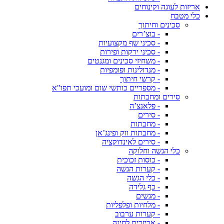
אריזות לעוגה וקינוחים
כלי מטבח
סכינים וחיתוך
- בוצ’רים
- סכיני שף מקצועיות
- סכיני ירקות ופירות
- משחיזי סכינים ומגנטים
- מנדולינות ופומפיות
- קרשי חיתוך
- מספריים כותשי שום ומועכי תפו"א
סירים ומחבתות
- פלאנצ’ה
- סירים
- מחבתות
- מחבתות ווק ופינג’אן
- סירים לאינדוקציה
כלי הגשה וחלוקה
- כוסות זכוכית
- קערות הגשה
- כלי הגשה
- כף גלידה
- מגשים
- מלחיות ופלפליות
- קערות ערבוב
- אביזרים לחינה