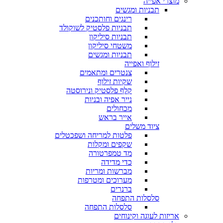
מוצרי אפייה
תבניות ומגשים
רינגים וחותכנים
תבניות פלסטיק לשוקולד
תבניות סיליקון
משטחי סיליקון
תבניות ומגשים
זילוף ואפייה
צנטרים ומתאמים
שקיות זילוף
קלף פלסטיק ונירוסטה
נייר אפיה ובניות
מכחולים
אייר בראש
ציוד משלים
פלטות למריחה ושפכטלים
שקפים ומקלות
מד טמפרטורה
כדי מדידה
מברשות ומריות
מערוכים ומטרפות
ברנרים
סלסלות התפחה
סלסלות התפחה
אריזות לעוגה וקינוחים