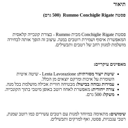
תיאור
פסטה Rummo Conchiglie Rigate (500 גרם)
פסטת Conchiglie Rigate מבית Rummo - בצורת קונכייה קלאסית
המאפשרת איסוף ושמירת רוטבים במנה. עיצוב זה הופך אותה לבחירה
מושלמת למגוון רחב של רטבים ותבשילים.
מאפיינים עיקריים:
שיטת ייצור מסורתית:
Lenta Lavorazione - שיטה איטית
השומרת על איכות ומרקם יוצאים מן הכלל.
עמידות גבוהה בבישול:
מבטיחה חוויית אכילה מושלמת בכל מנה.
צורה ייחודית:
מאפשרת לאחוז רוטב באופן מיטבי בתוך הקונכייה.
משקל:
500 גרם.
שימושים:
מתאימה במיוחד למנות עם רטבים עשירים כמו רוטב שמנת,
רטבי עגבניות, פסטו, ואף למרקים ותבשילים.