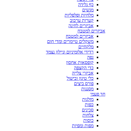
כף גלידה
מגשים
מלחיות ופלפליות
קערות ערבוב
אביזרים לחינה
אביזרים למטבח
אביזרים למטבח
משקלים טיימרים ומדי חום
מלקחיים
רדידי אלומיניום וניילון נצמד
נפה
קופסאות אחסון
כדי הקצפה
אביזרי צלייה
כלי טיגון ובישול
פורס ביצים
מסננות
חד פעמי
מזלגות
כפות
סכינים
צלחות
כוסות
מפות ומפיות