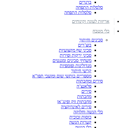
ברנרים
סלסלות התפחה
סלסלות התפחה
אריזות לעוגה וקינוחים
כלי מטבח
סכינים וחיתוך
בוצ’רים
סכיני שף מקצועיות
סכיני ירקות ופירות
משחיזי סכינים ומגנטים
מנדולינות ופומפיות
קרשי חיתוך
מספריים כותשי שום ומועכי תפו"א
סירים ומחבתות
פלאנצ’ה
סירים
מחבתות
מחבתות ווק ופינג’אן
סירים לאינדוקציה
כלי הגשה וחלוקה
כוסות זכוכית
קערות הגשה
כלי הגשה