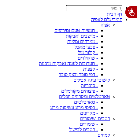
דף הבית
חומרי גלם לאפיה
אפיה
- תמציות טעם וסירופים
- מייצבים ואבקות
- ממרחים ומליות
- צבעי מאכל
- קולור מיל
- שוקולדים
- תערובות לעוגה ואבקות מוכנות
- קצפות
- דפי סוכר ובצק סוכר
קישוטי עוגה אכילים
- סוכריות
- פיצוחים מקורמלים
טארטלטים ומקרונים וופלים
- טארטלטים
- בסיסי מרנג ונשיקות מרנג
- מקרונים
רטבים ושימורים
- שימורים
- רטבים לבישול
קמחים