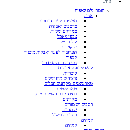
עוד...
חומרי גלם לאפיה
אפיה
תמציות טעם וסירופים
מייצבים ואבקות
ממרחים ומליות
צבעי מאכל
קולור מיל
שוקולדים
תערובות לעוגה ואבקות מוכנות
קצפות
דפי סוכר ובצק סוכר
קישוטי עוגה אכילים
סוכריות
פיצוחים מקורמלים
טארטלטים ומקרונים וופלים
טארטלטים
בסיסי מרנג ונשיקות מרנג
מקרונים
רטבים ושימורים
שימורים
רטבים לבישול
קמחים
קמחים