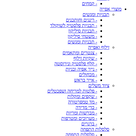
- קמחים
מוצרי אפייה
תבניות ומגשים
- רינגים וחותכנים
- תבניות פלסטיק לשוקולד
- תבניות סיליקון
- משטחי סיליקון
- תבניות ומגשים
זילוף ואפייה
- צנטרים ומתאמים
- שקיות זילוף
- קלף פלסטיק ונירוסטה
- נייר אפיה ובניות
- מכחולים
- אייר בראש
ציוד משלים
- פלטות למריחה ושפכטלים
- שקפים ומקלות
- מד טמפרטורה
- כדי מדידה
- מברשות ומריות
- מערוכים ומטרפות
- ברנרים
סלסלות התפחה
- סלסלות התפחה