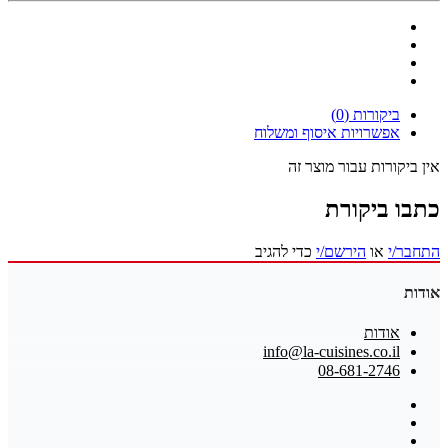
ביקורות (0)
אפשרויות איסוף ומשלוח
אין ביקורות עבור מוצר זה
כתבו ביקורת
התחבר/י
או
הירשם/י
כדי להגיב
אודות
אודות
info@la-cuisines.co.il
08-681-2746