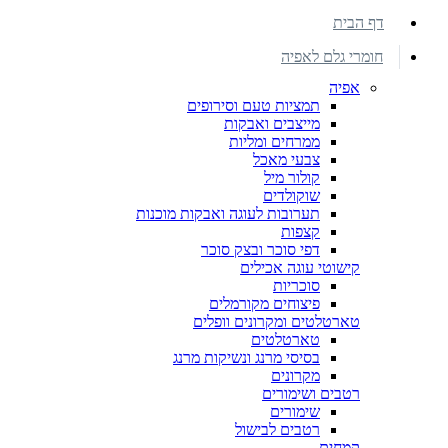
דף הבית
חומרי גלם לאפיה
אפיה
תמציות טעם וסירופים
מייצבים ואבקות
ממרחים ומליות
צבעי מאכל
קולור מיל
שוקולדים
תערובות לעוגה ואבקות מוכנות
קצפות
דפי סוכר ובצק סוכר
קישוטי עוגה אכילים
סוכריות
פיצוחים מקורמלים
טארטלטים ומקרונים וופלים
טארטלטים
בסיסי מרנג ונשיקות מרנג
מקרונים
רטבים ושימורים
שימורים
רטבים לבישול
קמחים