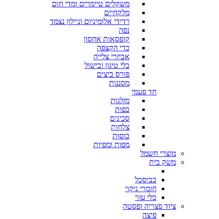
משקלים טיימרים ומדי חום
מלקחיים
רדידי אלומיניום וניילון נצמד
נפה
קופסאות אחסון
כדי הקצפה
אביזרי צלייה
כלי טיגון ובישול
פורס ביצים
מסננות
חד פעמי
מזלגות
כפות
סכינים
צלחות
כוסות
מפות ומפיות
מוצרי חשמל
משק בית
כביסכל
חומרי ניקוי
כלי עזר
ציוד פצריה ופסטה
פיצה