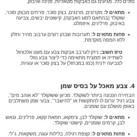
נוזלים כלל. מגיעים גם כאבקות מטאליות, פנינה ואיבוק.
מתאים ל:
מקרונים, מרנגים, בצק סוכר, פרחים מבצק סוכר,
שוקולד (בהתאם לסוג האבקה), קישוטים יבשים, צביעה
באיבוק, פרלינים, איזומלט.
פחות מתאים ל:
תערובות שבהן רוצים ערבוב מהיר וחלק
ללא המסה מוקדמת.
טיפ חשוב:
ניתן לערבב אבקות צבע עם מעט אלכוהול
לשתייה או תמצית מתאימה כדי ליצור צבע נוזלי
לצביעה ידנית (כמו במכחול) על בצק סוכר או עוגיות.
4. צבע מאכל על בסיס שמן
הבחירה הנכונה ביותר לשוקולד. מכיוון ששוקולד "לא אוהב מים",
צבע רגיל יגרום לו להתקשות או "להישבר". צבעי שמן משתלבים
באופן מושלם עם שומנים.
מתאים ל:
שוקולד לבן, צימקאו, חמאת קקאו, פרלינים, גנאש
לבן, קרמים שומניים, קישוטי שוקולד.
פחות מתאים ל:
קצפת רגילה, בלילות עוגה, משקאות, ג׳לי.