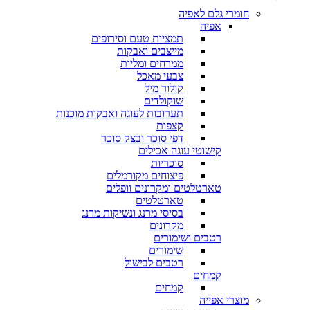
חומרי גלם לאפיה
אפיה
תמציות טעם וסירופים
מייצבים ואבקות
ממרחים ומליות
צבעי מאכל
קולור מיל
שוקולדים
תערובות לעוגה ואבקות מוכנות
קצפות
דפי סוכר ובצק סוכר
קישוטי עוגה אכילים
סוכריות
פיצוחים מקורמלים
טארטלטים ומקרונים וופלים
טארטלטים
בסיסי מרנג ונשיקות מרנג
מקרונים
רטבים ושימורים
שימורים
רטבים לבישול
קמחים
קמחים
מוצרי אפייה