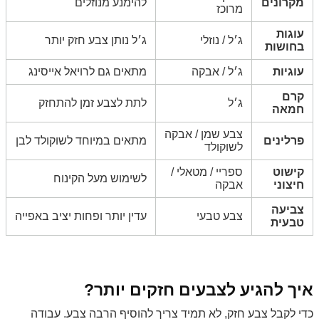
מקרונים
להימנע מנוזלים
מרוכז
עוגות
ג׳ל / נוזלי
ג׳ל נותן צבע חזק יותר
בחושות
עוגיות
ג׳ל / אבקה
מתאים גם לרויאל אייסינג
קרם
ג׳ל
לתת לצבע זמן להתחזק
חמאה
צבע שמן / אבקה
פרלינים
מתאים במיוחד לשוקולד לבן
לשוקולד
קישוט
ספריי / מטאלי /
לשימוש מעל הקינוח
חיצוני
אבקה
צביעה
צבע טבעי
עדין יותר ופחות יציב באפייה
טבעית
איך להגיע לצבעים חזקים יותר?
כדי לקבל צבע חזק, לא תמיד צריך להוסיף הרבה צבע. עבודה