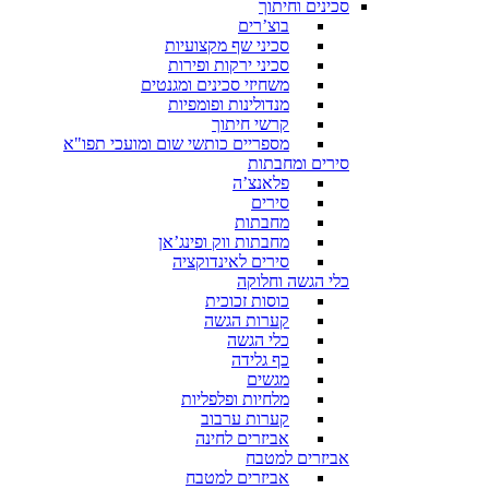
סכינים וחיתוך
בוצ’רים
סכיני שף מקצועיות
סכיני ירקות ופירות
משחיזי סכינים ומגנטים
מנדולינות ופומפיות
קרשי חיתוך
מספריים כותשי שום ומועכי תפו"א
סירים ומחבתות
פלאנצ’ה
סירים
מחבתות
מחבתות ווק ופינג’אן
סירים לאינדוקציה
כלי הגשה וחלוקה
כוסות זכוכית
קערות הגשה
כלי הגשה
כף גלידה
מגשים
מלחיות ופלפליות
קערות ערבוב
אביזרים לחינה
אביזרים למטבח
אביזרים למטבח