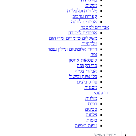
מגשים
מלחיות ופלפליות
קערות ערבוב
אביזרים לחינה
אביזרים למטבח
אביזרים למטבח
משקלים טיימרים ומדי חום
מלקחיים
רדידי אלומיניום וניילון נצמד
נפה
קופסאות אחסון
כדי הקצפה
אביזרי צלייה
כלי טיגון ובישול
פורס ביצים
מסננות
חד פעמי
מזלגות
כפות
סכינים
צלחות
כוסות
מפות ומפיות
מוצרי חשמל