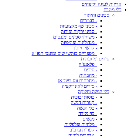
אריזות לעוגה וקינוחים
כלי מטבח
סכינים וחיתוך
- בוצ’רים
- סכיני שף מקצועיות
- סכיני ירקות ופירות
- משחיזי סכינים ומגנטים
- מנדולינות ופומפיות
- קרשי חיתוך
- מספריים כותשי שום ומועכי תפו"א
סירים ומחבתות
- פלאנצ’ה
- סירים
- מחבתות
- מחבתות ווק ופינג’אן
- סירים לאינדוקציה
כלי הגשה וחלוקה
- כוסות זכוכית
- קערות הגשה
- כלי הגשה
- כף גלידה
- מגשים
- מלחיות ופלפליות
- קערות ערבוב
- אביזרים לחינה