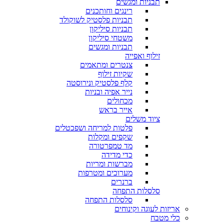
תבניות ומגשים
רינגים וחותכנים
תבניות פלסטיק לשוקולד
תבניות סיליקון
משטחי סיליקון
תבניות ומגשים
זילוף ואפייה
צנטרים ומתאמים
שקיות זילוף
קלף פלסטיק ונירוסטה
נייר אפיה ובניות
מכחולים
אייר בראש
ציוד משלים
פלטות למריחה ושפכטלים
שקפים ומקלות
מד טמפרטורה
כדי מדידה
מברשות ומריות
מערוכים ומטרפות
ברנרים
סלסלות התפחה
סלסלות התפחה
אריזות לעוגה וקינוחים
כלי מטבח