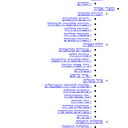
- קמחים
מוצרי אפייה
תבניות ומגשים
- רינגים וחותכנים
- תבניות פלסטיק לשוקולד
- תבניות סיליקון
- משטחי סיליקון
- תבניות ומגשים
זילוף ואפייה
- צנטרים ומתאמים
- שקיות זילוף
- קלף פלסטיק ונירוסטה
- נייר אפיה ובניות
- מכחולים
- אייר בראש
ציוד משלים
- פלטות למריחה ושפכטלים
- שקפים ומקלות
- מד טמפרטורה
- כדי מדידה
- מברשות ומריות
- מערוכים ומטרפות
- ברנרים
סלסלות התפחה
- סלסלות התפחה