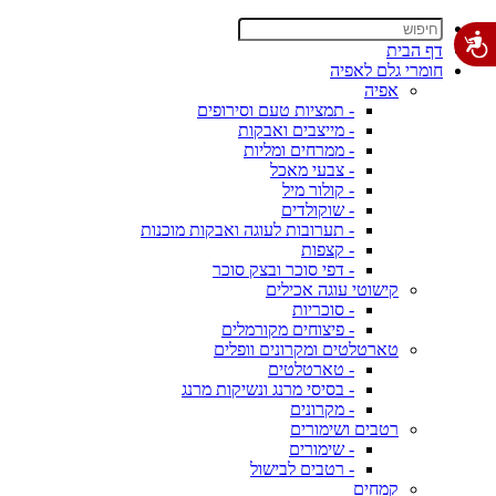
דף הבית
חומרי גלם לאפיה
אפיה
- תמציות טעם וסירופים
- מייצבים ואבקות
- ממרחים ומליות
- צבעי מאכל
- קולור מיל
- שוקולדים
- תערובות לעוגה ואבקות מוכנות
- קצפות
- דפי סוכר ובצק סוכר
קישוטי עוגה אכילים
- סוכריות
- פיצוחים מקורמלים
טארטלטים ומקרונים וופלים
- טארטלטים
- בסיסי מרנג ונשיקות מרנג
- מקרונים
רטבים ושימורים
- שימורים
- רטבים לבישול
קמחים