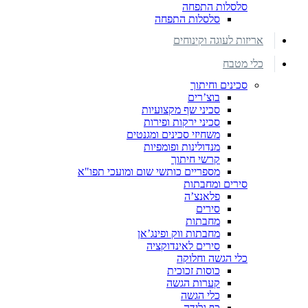
סלסלות התפחה
סלסלות התפחה
אריזות לעוגה וקינוחים
כלי מטבח
סכינים וחיתוך
בוצ’רים
סכיני שף מקצועיות
סכיני ירקות ופירות
משחיזי סכינים ומגנטים
מנדולינות ופומפיות
קרשי חיתוך
מספריים כותשי שום ומועכי תפו"א
סירים ומחבתות
פלאנצ’ה
סירים
מחבתות
מחבתות ווק ופינג’אן
סירים לאינדוקציה
כלי הגשה וחלוקה
כוסות זכוכית
קערות הגשה
כלי הגשה
כף גלידה