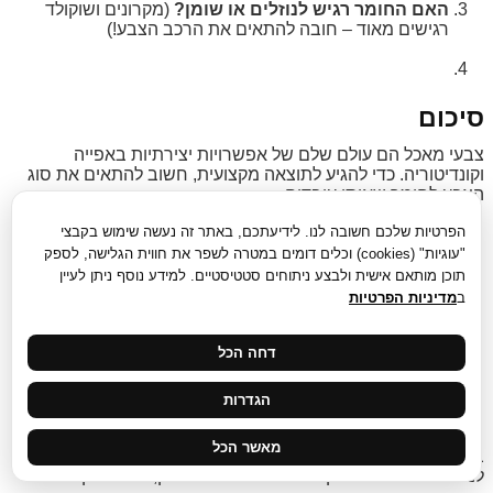
האם החומר רגיש לנוזלים או שומן?
(מקרונים ושוקולד
רגישים מאוד – חובה להתאים את הרכב הצבע!)
סיכום
צבעי מאכל הם עולם שלם של אפשרויות יצירתיות באפייה
וקונדיטוריה. כדי להגיע לתוצאה מקצועית, חשוב להתאים את סוג
הצבע לחומר שאיתו עובדים:
הפרטיות שלכם חשובה לנו. לידיעתכם, באתר זה נעשה שימוש בקבצי
לקצפת, קרמים ובצק סוכר:
צבעי ג׳ל.
"עוגיות" (cookies) וכלים דומים במטרה לשפר את חווית הגלישה, לספק
לשוקולד ופרלינים:
צבעים על בסיס שמן.
תוכן מותאם אישית ולבצע ניתוחים סטטיסטיים. למידע נוסף ניתן לעיין
ב
מדיניות הפרטיות
למקרונים ומרנגים:
צבעי אבקה או ג׳ל מרוכז.
לקישוט חיצוני:
ספריי, אבקות מטאליות ואבקות איבוק
דחה הכל
למראה יוקרתי.
הגדרות
לגישה טבעית:
צבעים טבעיים (מומלץ לגוונים עדינים בלבד).
מאשר הכל
בחירה נכונה של צבע מאכל תשדרג כל קינוח, תהפוך כל עוגה
למרשימה יותר ותעניק לכל יצירה מראה מדויק, חגיגי ומקצועי.