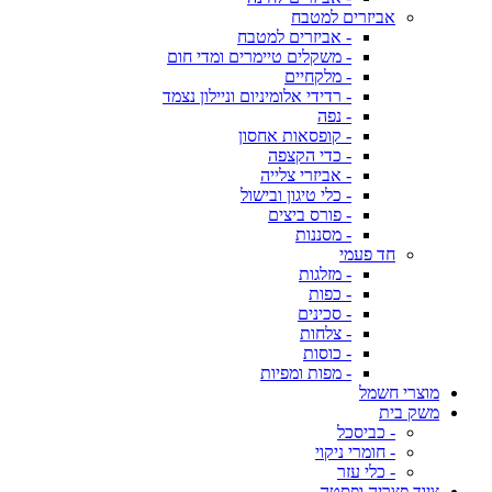
אביזרים למטבח
- אביזרים למטבח
- משקלים טיימרים ומדי חום
- מלקחיים
- רדידי אלומיניום וניילון נצמד
- נפה
- קופסאות אחסון
- כדי הקצפה
- אביזרי צלייה
- כלי טיגון ובישול
- פורס ביצים
- מסננות
חד פעמי
- מזלגות
- כפות
- סכינים
- צלחות
- כוסות
- מפות ומפיות
מוצרי חשמל
משק בית
- כביסכל
- חומרי ניקוי
- כלי עזר
ציוד פצריה ופסטה