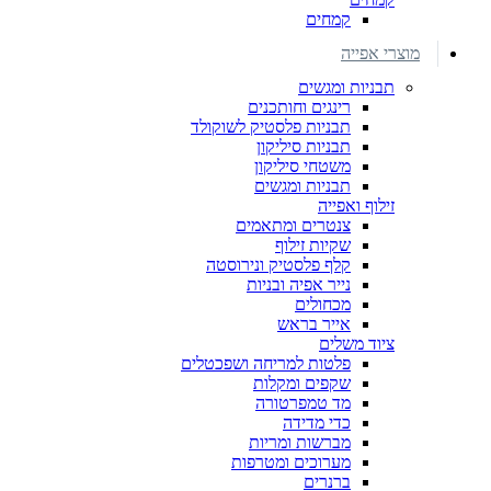
קמחים
מוצרי אפייה
תבניות ומגשים
רינגים וחותכנים
תבניות פלסטיק לשוקולד
תבניות סיליקון
משטחי סיליקון
תבניות ומגשים
זילוף ואפייה
צנטרים ומתאמים
שקיות זילוף
קלף פלסטיק ונירוסטה
נייר אפיה ובניות
מכחולים
אייר בראש
ציוד משלים
פלטות למריחה ושפכטלים
שקפים ומקלות
מד טמפרטורה
כדי מדידה
מברשות ומריות
מערוכים ומטרפות
ברנרים