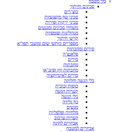
כלי מטבח
סכינים וחיתוך
בוצ’רים
סכיני שף מקצועיות
סכיני ירקות ופירות
משחיזי סכינים ומגנטים
מנדולינות ופומפיות
קרשי חיתוך
מספריים כותשי שום ומועכי תפו"א
סירים ומחבתות
פלאנצ’ה
סירים
מחבתות
מחבתות ווק ופינג’אן
סירים לאינדוקציה
כלי הגשה וחלוקה
כוסות זכוכית
קערות הגשה
כלי הגשה
כף גלידה
מגשים
מלחיות ופלפליות
קערות ערבוב
אביזרים לחינה
אביזרים למטבח