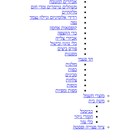
אביזרים למטבח
משקלים טיימרים ומדי חום
מלקחיים
רדידי אלומיניום וניילון נצמד
נפה
קופסאות אחסון
כדי הקצפה
אביזרי צלייה
כלי טיגון ובישול
פורס ביצים
מסננות
חד פעמי
מזלגות
כפות
סכינים
צלחות
כוסות
מפות ומפיות
מוצרי חשמל
משק בית
כביסכל
חומרי ניקוי
כלי עזר
ציוד פצריה ופסטה