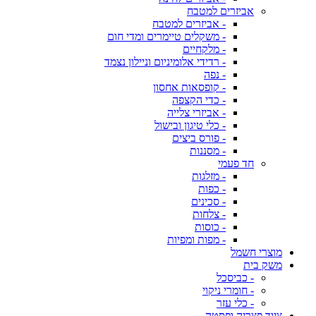
אביזרים למטבח
- אביזרים למטבח
- משקלים טיימרים ומדי חום
- מלקחיים
- רדידי אלומיניום וניילון נצמד
- נפה
- קופסאות אחסון
- כדי הקצפה
- אביזרי צלייה
- כלי טיגון ובישול
- פורס ביצים
- מסננות
חד פעמי
- מזלגות
- כפות
- סכינים
- צלחות
- כוסות
- מפות ומפיות
מוצרי חשמל
משק בית
- כביסכל
- חומרי ניקוי
- כלי עזר
ציוד פצריה ופסטה