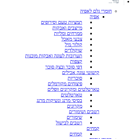
עוד...
חומרי גלם לאפיה
אפיה
תמציות טעם וסירופים
מייצבים ואבקות
ממרחים ומליות
צבעי מאכל
קולור מיל
שוקולדים
תערובות לעוגה ואבקות מוכנות
קצפות
דפי סוכר ובצק סוכר
קישוטי עוגה אכילים
סוכריות
פיצוחים מקורמלים
טארטלטים ומקרונים וופלים
טארטלטים
בסיסי מרנג ונשיקות מרנג
מקרונים
רטבים ושימורים
שימורים
רטבים לבישול
קמחים
קמחים