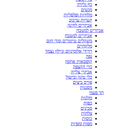
כף גלידה
מגשים
מלחיות ופלפליות
קערות ערבוב
אביזרים לחינה
אביזרים למטבח
אביזרים למטבח
משקלים טיימרים ומדי חום
מלקחיים
רדידי אלומיניום וניילון נצמד
נפה
קופסאות אחסון
כדי הקצפה
אביזרי צלייה
כלי טיגון ובישול
פורס ביצים
מסננות
חד פעמי
מזלגות
כפות
סכינים
צלחות
כוסות
מפות ומפיות