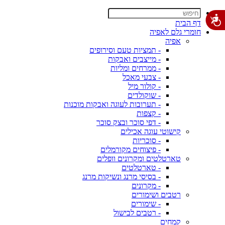
דף הבית
חומרי גלם לאפיה
אפיה
- תמציות טעם וסירופים
- מייצבים ואבקות
- ממרחים ומליות
- צבעי מאכל
- קולור מיל
- שוקולדים
- תערובות לעוגה ואבקות מוכנות
- קצפות
- דפי סוכר ובצק סוכר
קישוטי עוגה אכילים
- סוכריות
- פיצוחים מקורמלים
טארטלטים ומקרונים וופלים
- טארטלטים
- בסיסי מרנג ונשיקות מרנג
- מקרונים
רטבים ושימורים
- שימורים
- רטבים לבישול
קמחים