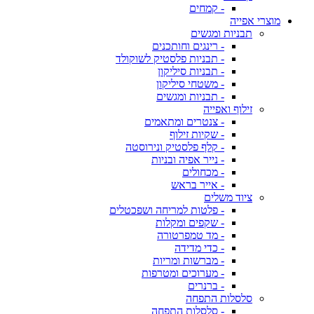
- קמחים
מוצרי אפייה
תבניות ומגשים
- רינגים וחותכנים
- תבניות פלסטיק לשוקולד
- תבניות סיליקון
- משטחי סיליקון
- תבניות ומגשים
זילוף ואפייה
- צנטרים ומתאמים
- שקיות זילוף
- קלף פלסטיק ונירוסטה
- נייר אפיה ובניות
- מכחולים
- אייר בראש
ציוד משלים
- פלטות למריחה ושפכטלים
- שקפים ומקלות
- מד טמפרטורה
- כדי מדידה
- מברשות ומריות
- מערוכים ומטרפות
- ברנרים
סלסלות התפחה
- סלסלות התפחה