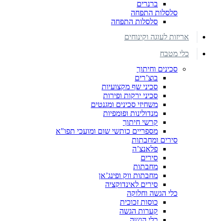
ברנרים
סלסלות התפחה
סלסלות התפחה
אריזות לעוגה וקינוחים
כלי מטבח
סכינים וחיתוך
בוצ’רים
סכיני שף מקצועיות
סכיני ירקות ופירות
משחיזי סכינים ומגנטים
מנדולינות ופומפיות
קרשי חיתוך
מספריים כותשי שום ומועכי תפו"א
סירים ומחבתות
פלאנצ’ה
סירים
מחבתות
מחבתות ווק ופינג’אן
סירים לאינדוקציה
כלי הגשה וחלוקה
כוסות זכוכית
קערות הגשה
כלי הגשה