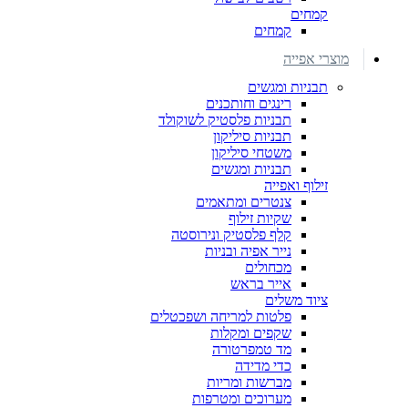
קמחים
קמחים
מוצרי אפייה
תבניות ומגשים
רינגים וחותכנים
תבניות פלסטיק לשוקולד
תבניות סיליקון
משטחי סיליקון
תבניות ומגשים
זילוף ואפייה
צנטרים ומתאמים
שקיות זילוף
קלף פלסטיק ונירוסטה
נייר אפיה ובניות
מכחולים
אייר בראש
ציוד משלים
פלטות למריחה ושפכטלים
שקפים ומקלות
מד טמפרטורה
כדי מדידה
מברשות ומריות
מערוכים ומטרפות