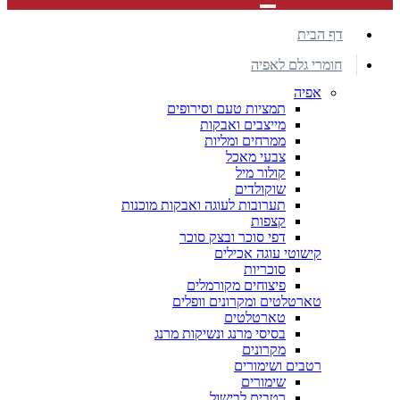
דף הבית
חומרי גלם לאפיה
אפיה
תמציות טעם וסירופים
מייצבים ואבקות
ממרחים ומליות
צבעי מאכל
קולור מיל
שוקולדים
תערובות לעוגה ואבקות מוכנות
קצפות
דפי סוכר ובצק סוכר
קישוטי עוגה אכילים
סוכריות
פיצוחים מקורמלים
טארטלטים ומקרונים וופלים
טארטלטים
בסיסי מרנג ונשיקות מרנג
מקרונים
רטבים ושימורים
שימורים
רטבים לבישול