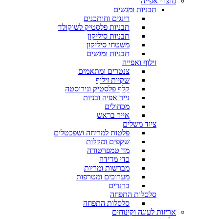
מוצרי אפייה
תבניות ומגשים
רינגים וחותכנים
תבניות פלסטיק לשוקולד
תבניות סיליקון
משטחי סיליקון
תבניות ומגשים
זילוף ואפייה
צנטרים ומתאמים
שקיות זילוף
קלף פלסטיק ונירוסטה
נייר אפיה ובניות
מכחולים
אייר בראש
ציוד משלים
פלטות למריחה ושפכטלים
שקפים ומקלות
מד טמפרטורה
כדי מדידה
מברשות ומריות
מערוכים ומטרפות
ברנרים
סלסלות התפחה
סלסלות התפחה
אריזות לעוגה וקינוחים