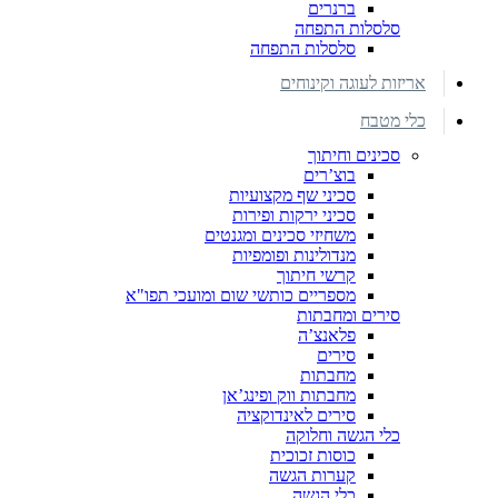
ברנרים
סלסלות התפחה
סלסלות התפחה
אריזות לעוגה וקינוחים
כלי מטבח
סכינים וחיתוך
בוצ’רים
סכיני שף מקצועיות
סכיני ירקות ופירות
משחיזי סכינים ומגנטים
מנדולינות ופומפיות
קרשי חיתוך
מספריים כותשי שום ומועכי תפו"א
סירים ומחבתות
פלאנצ’ה
סירים
מחבתות
מחבתות ווק ופינג’אן
סירים לאינדוקציה
כלי הגשה וחלוקה
כוסות זכוכית
קערות הגשה
כלי הגשה