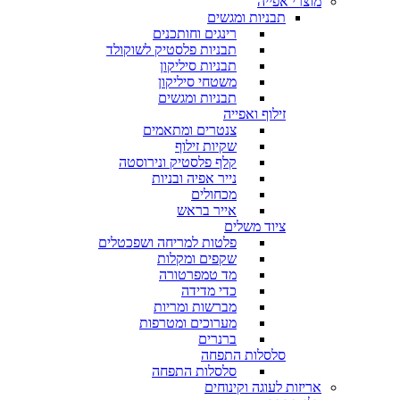
מוצרי אפייה
תבניות ומגשים
רינגים וחותכנים
תבניות פלסטיק לשוקולד
תבניות סיליקון
משטחי סיליקון
תבניות ומגשים
זילוף ואפייה
צנטרים ומתאמים
שקיות זילוף
קלף פלסטיק ונירוסטה
נייר אפיה ובניות
מכחולים
אייר בראש
ציוד משלים
פלטות למריחה ושפכטלים
שקפים ומקלות
מד טמפרטורה
כדי מדידה
מברשות ומריות
מערוכים ומטרפות
ברנרים
סלסלות התפחה
סלסלות התפחה
אריזות לעוגה וקינוחים