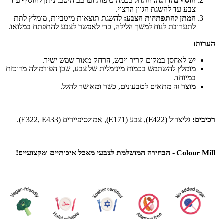
הוסף בהדרגה:
התחל בכמה טיפות וערבב היטב. ניתן להוסיף עוד
צבע עד להשגת הגוון הרצוי.
המתן להתפתחות הצבע:
להשגת תוצאות מיטביות, מומלץ לתת
לתערובת לנוח למשך הלילה, כדי לאפשר לצבע להתפתח במלואו.
הערות:
יש לאחסן במקום קריר ויבש, הרחק מאור שמש ישיר.
מומלץ להשתמש בכמות מינימלית של צבע, שכן הפורמולה מרוכזת
במיוחד.
מוצר זה מתאים לטבעונים, כשר ומאושר להלל.
רכיבים:
גליצרול (E422), צבע (E171), אמולסיפיירים (E322, E433).
Colour Mill - הבחירה המושלמת לצבעי מאכל איכותיים ומקצועיים!