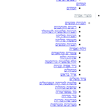
קמחים
קמחים
מוצרי אפייה
תבניות ומגשים
רינגים וחותכנים
תבניות פלסטיק לשוקולד
תבניות סיליקון
משטחי סיליקון
תבניות ומגשים
זילוף ואפייה
צנטרים ומתאמים
שקיות זילוף
קלף פלסטיק ונירוסטה
נייר אפיה ובניות
מכחולים
אייר בראש
ציוד משלים
פלטות למריחה ושפכטלים
שקפים ומקלות
מד טמפרטורה
כדי מדידה
מברשות ומריות
מערוכים ומטרפות