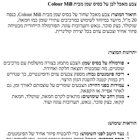
צבע מאכל לבן על בסיס שמן מבית Colour Mill
תיאור המוצר:
צבע מאכל שחור על בסיס שמן מבית Colour Mill, בנפח
20 מ"ל, מיועד במיוחד לשימוש במרכיבים עתירי שומן כמו חמאה,
שוקולד, בצק סוכר, גנאש ותערובות עוגה. הפורמולה הייחודית מבטיחה
פיזור אחיד וצבעים עזים בכל יצירה קולינרית.
יתרונות המוצר:
פורמולה על בסיס שמן:
הצבע מתמזג בצורה מושלמת עם מרכיבים
שומניים, מה שמבטיח תוצאה חלקה ואחידה.
ריכוז פיגמנטים גבוה:
מספק צבעים עזים ודומיננטיים, כך שנדרש
רק כמות קטנה להשגת הגוון הרצוי.
עמידות בפני דהייה:
הצבעים שומרים על עוצמתם לאורך זמן, גם
לאחר אפייה או הקפאה.
מגוון רחב של שימושים:
מתאים לקרם חמאה, שוקולד, חמאת
קקאו, בצק סוכר, גנאש, תערובות עוגה ועוד.
הוראות שימוש:
נער היטב לפני השימוש:
כדי להבטיח פיזור אחיד של הפיגמנטים.