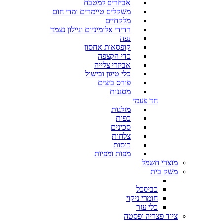
אביזרים למטבח
משקלים טיימרים ומדי חום
מלקחיים
רדידי אלומיניום וניילון נצמד
נפה
קופסאות אחסון
כדי הקצפה
אביזרי צלייה
כלי טיגון ובישול
פורס ביצים
מסננות
חד פעמי
מזלגות
כפות
סכינים
צלחות
כוסות
מפות ומפיות
מוצרי חשמל
משק בית
כביסכל
חומרי ניקוי
כלי עזר
ציוד פצריה ופסטה