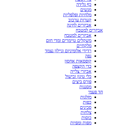
כף גלידה
מגשים
מלחיות ופלפליות
קערות ערבוב
אביזרים לחינה
אביזרים למטבח
אביזרים למטבח
משקלים טיימרים ומדי חום
מלקחיים
רדידי אלומיניום וניילון נצמד
נפה
קופסאות אחסון
כדי הקצפה
אביזרי צלייה
כלי טיגון ובישול
פורס ביצים
מסננות
חד פעמי
מזלגות
כפות
סכינים
צלחות
כוסות
מפות ומפיות