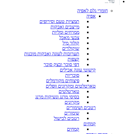
עוד...
חומרי גלם לאפיה
אפיה
תמציות טעם וסירופים
מייצבים ואבקות
ממרחים ומליות
צבעי מאכל
קולור מיל
שוקולדים
תערובות לעוגה ואבקות מוכנות
קצפות
דפי סוכר ובצק סוכר
קישוטי עוגה אכילים
סוכריות
פיצוחים מקורמלים
טארטלטים ומקרונים וופלים
טארטלטים
בסיסי מרנג ונשיקות מרנג
מקרונים
רטבים ושימורים
שימורים
רטבים לבישול
קמחים
קמחים