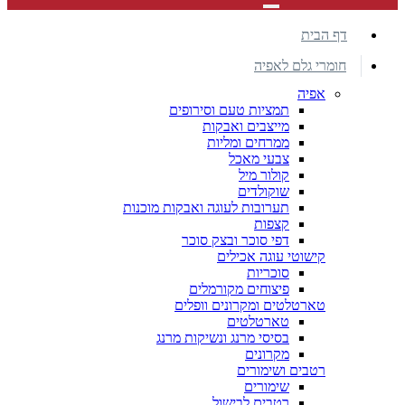
דף הבית
חומרי גלם לאפיה
אפיה
תמציות טעם וסירופים
מייצבים ואבקות
ממרחים ומליות
צבעי מאכל
קולור מיל
שוקולדים
תערובות לעוגה ואבקות מוכנות
קצפות
דפי סוכר ובצק סוכר
קישוטי עוגה אכילים
סוכריות
פיצוחים מקורמלים
טארטלטים ומקרונים וופלים
טארטלטים
בסיסי מרנג ונשיקות מרנג
מקרונים
רטבים ושימורים
שימורים
רטבים לבישול