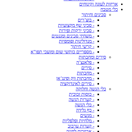
אריזות לעוגה וקינוחים
כלי מטבח
סכינים וחיתוך
- בוצ’רים
- סכיני שף מקצועיות
- סכיני ירקות ופירות
- משחיזי סכינים ומגנטים
- מנדולינות ופומפיות
- קרשי חיתוך
- מספריים כותשי שום ומועכי תפו"א
סירים ומחבתות
- פלאנצ’ה
- סירים
- מחבתות
- מחבתות ווק ופינג’אן
- סירים לאינדוקציה
כלי הגשה וחלוקה
- כוסות זכוכית
- קערות הגשה
- כלי הגשה
- כף גלידה
- מגשים
- מלחיות ופלפליות
- קערות ערבוב
- אביזרים לחינה