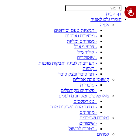
דף הבית
חומרי גלם לאפיה
אפיה
- תמציות טעם וסירופים
- מייצבים ואבקות
- ממרחים ומליות
- צבעי מאכל
- קולור מיל
- שוקולדים
- תערובות לעוגה ואבקות מוכנות
- קצפות
- דפי סוכר ובצק סוכר
קישוטי עוגה אכילים
- סוכריות
- פיצוחים מקורמלים
טארטלטים ומקרונים וופלים
- טארטלטים
- בסיסי מרנג ונשיקות מרנג
- מקרונים
רטבים ושימורים
- שימורים
- רטבים לבישול
קמחים