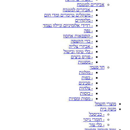
אביזרים למטבח
- אביזרים למטבח
- משקלים טיימרים ומדי חום
- מלקחיים
- רדידי אלומיניום וניילון נצמד
- נפה
- קופסאות אחסון
- כדי הקצפה
- אביזרי צלייה
- כלי טיגון ובישול
- פורס ביצים
- מסננות
חד פעמי
- מזלגות
- כפות
- סכינים
- צלחות
- כוסות
- מפות ומפיות
מוצרי חשמל
משק בית
- כביסכל
- חומרי ניקוי
- כלי עזר
ציוד פצריה ופסטה