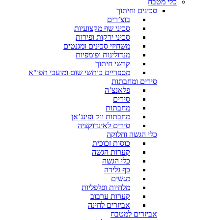
כלי מטבח
סכינים וחיתוך
בוצ’רים
סכיני שף מקצועיות
סכיני ירקות ופירות
משחיזי סכינים ומגנטים
מנדולינות ופומפיות
קרשי חיתוך
מספריים כותשי שום ומועכי תפו"א
סירים ומחבתות
פלאנצ’ה
סירים
מחבתות
מחבתות ווק ופינג’אן
סירים לאינדוקציה
כלי הגשה וחלוקה
כוסות זכוכית
קערות הגשה
כלי הגשה
כף גלידה
מגשים
מלחיות ופלפליות
קערות ערבוב
אביזרים לחינה
אביזרים למטבח