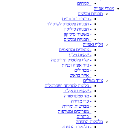
- קמחים
מוצרי אפייה
תבניות ומגשים
- רינגים וחותכנים
- תבניות פלסטיק לשוקולד
- תבניות סיליקון
- משטחי סיליקון
- תבניות ומגשים
זילוף ואפייה
- צנטרים ומתאמים
- שקיות זילוף
- קלף פלסטיק ונירוסטה
- נייר אפיה ובניות
- מכחולים
- אייר בראש
ציוד משלים
- פלטות למריחה ושפכטלים
- שקפים ומקלות
- מד טמפרטורה
- כדי מדידה
- מברשות ומריות
- מערוכים ומטרפות
- ברנרים
סלסלות התפחה
- סלסלות התפחה