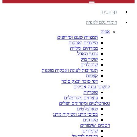
דף הבית
חומרי גלם לאפיה
אפיה
תמציות טעם וסירופים
מייצבים ואבקות
ממרחים ומליות
צבעי מאכל
קולור מיל
שוקולדים
תערובות לעוגה ואבקות מוכנות
קצפות
דפי סוכר ובצק סוכר
קישוטי עוגה אכילים
סוכריות
פיצוחים מקורמלים
טארטלטים ומקרונים וופלים
טארטלטים
בסיסי מרנג ונשיקות מרנג
מקרונים
רטבים ושימורים
שימורים
רטבים לבישול