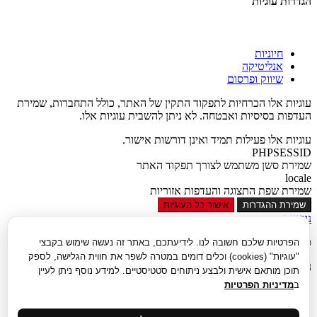
הגדרות עוגיות
חיוניות
אנליטיקה
שיווק ופרסום
עוגיות אלו הכרחיות לתפקוד התקין של האתר, כולל התחברות, שמירת
העדפות בסיסיות ואבטחה. לא ניתן להשבית עוגיות אלו.
עוגיות אלו פעילות תמיד ואינן דורשות אישור.
PHPSESSID
שמירת סשן משתמש לצורך תפקוד האתר
locale
שמירת שפת התצוגה והעדפות אזוריות
שמירת ההגדרות
אישור כל העוגיות
נגישות
סגור
הפרטיות שלכם חשובה לנו. לידיעתכם, באתר זה נעשה שימוש בקבצי
"עוגיות" (cookies) וכלים דומים במטרה לשפר את חווית הגלישה, לספק
נגישות
תוכן מותאם אישית ולבצע ניתוחים סטטיסטיים. למידע נוסף ניתן לעיין
ב
מדיניות הפרטיות
הגדל טקסט
הקטן טקסט
גווני אפור