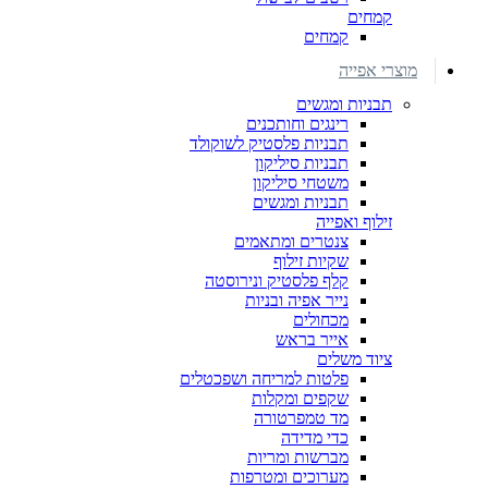
קמחים
קמחים
מוצרי אפייה
תבניות ומגשים
רינגים וחותכנים
תבניות פלסטיק לשוקולד
תבניות סיליקון
משטחי סיליקון
תבניות ומגשים
זילוף ואפייה
צנטרים ומתאמים
שקיות זילוף
קלף פלסטיק ונירוסטה
נייר אפיה ובניות
מכחולים
אייר בראש
ציוד משלים
פלטות למריחה ושפכטלים
שקפים ומקלות
מד טמפרטורה
כדי מדידה
מברשות ומריות
מערוכים ומטרפות