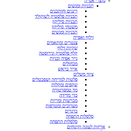
מוצרי אפייה
תבניות ומגשים
רינגים וחותכנים
תבניות פלסטיק לשוקולד
תבניות סיליקון
משטחי סיליקון
תבניות ומגשים
זילוף ואפייה
צנטרים ומתאמים
שקיות זילוף
קלף פלסטיק ונירוסטה
נייר אפיה ובניות
מכחולים
אייר בראש
ציוד משלים
פלטות למריחה ושפכטלים
שקפים ומקלות
מד טמפרטורה
כדי מדידה
מברשות ומריות
מערוכים ומטרפות
ברנרים
סלסלות התפחה
סלסלות התפחה
אריזות לעוגה וקינוחים