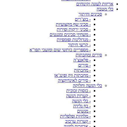
אריזות לעוגה וקינוחים
כלי מטבח
סכינים וחיתוך
- בוצ’רים
- סכיני שף מקצועיות
- סכיני ירקות ופירות
- משחיזי סכינים ומגנטים
- מנדולינות ופומפיות
- קרשי חיתוך
- מספריים כותשי שום ומועכי תפו"א
סירים ומחבתות
- פלאנצ’ה
- סירים
- מחבתות
- מחבתות ווק ופינג’אן
- סירים לאינדוקציה
כלי הגשה וחלוקה
- כוסות זכוכית
- קערות הגשה
- כלי הגשה
- כף גלידה
- מגשים
- מלחיות ופלפליות
- קערות ערבוב
- אביזרים לחינה