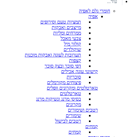
עוד...
חומרי גלם לאפיה
אפיה
תמציות טעם וסירופים
מייצבים ואבקות
ממרחים ומליות
צבעי מאכל
קולור מיל
שוקולדים
תערובות לעוגה ואבקות מוכנות
קצפות
דפי סוכר ובצק סוכר
קישוטי עוגה אכילים
סוכריות
פיצוחים מקורמלים
טארטלטים ומקרונים וופלים
טארטלטים
בסיסי מרנג ונשיקות מרנג
מקרונים
רטבים ושימורים
שימורים
רטבים לבישול
קמחים
קמחים