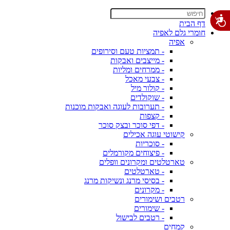
דף הבית
חומרי גלם לאפיה
אפיה
- תמציות טעם וסירופים
- מייצבים ואבקות
- ממרחים ומליות
- צבעי מאכל
- קולור מיל
- שוקולדים
- תערובות לעוגה ואבקות מוכנות
- קצפות
- דפי סוכר ובצק סוכר
קישוטי עוגה אכילים
- סוכריות
- פיצוחים מקורמלים
טארטלטים ומקרונים וופלים
- טארטלטים
- בסיסי מרנג ונשיקות מרנג
- מקרונים
רטבים ושימורים
- שימורים
- רטבים לבישול
קמחים