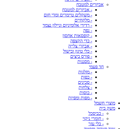
אביזרים למטבח
- אביזרים למטבח
- משקלים טיימרים ומדי חום
- מלקחיים
- רדידי אלומיניום וניילון נצמד
- נפה
- קופסאות אחסון
- כדי הקצפה
- אביזרי צלייה
- כלי טיגון ובישול
- פורס ביצים
- מסננות
חד פעמי
- מזלגות
- כפות
- סכינים
- צלחות
- כוסות
- מפות ומפיות
מוצרי חשמל
משק בית
- כביסכל
- חומרי ניקוי
- כלי עזר
ציוד פצריה ופסטה