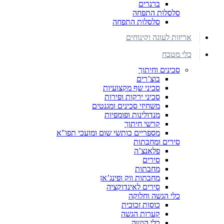
ברנרים
סלסלות התפחה
סלסלות התפחה
אריזות לעוגה וקינוחים
כלי מטבח
סכינים וחיתוך
בוצ’רים
סכיני שף מקצועיות
סכיני ירקות ופירות
משחיזי סכינים ומגנטים
מנדולינות ופומפיות
קרשי חיתוך
מספריים כותשי שום ומועכי תפו"א
סירים ומחבתות
פלאנצ’ה
סירים
מחבתות
מחבתות ווק ופינג’אן
סירים לאינדוקציה
כלי הגשה וחלוקה
כוסות זכוכית
קערות הגשה
כלי הגשה