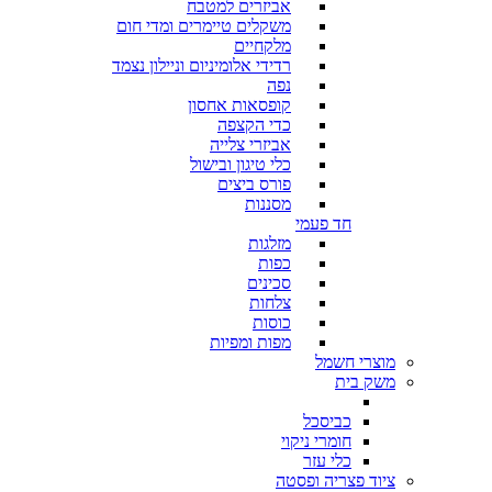
אביזרים למטבח
משקלים טיימרים ומדי חום
מלקחיים
רדידי אלומיניום וניילון נצמד
נפה
קופסאות אחסון
כדי הקצפה
אביזרי צלייה
כלי טיגון ובישול
פורס ביצים
מסננות
חד פעמי
מזלגות
כפות
סכינים
צלחות
כוסות
מפות ומפיות
מוצרי חשמל
משק בית
כביסכל
חומרי ניקוי
כלי עזר
ציוד פצריה ופסטה