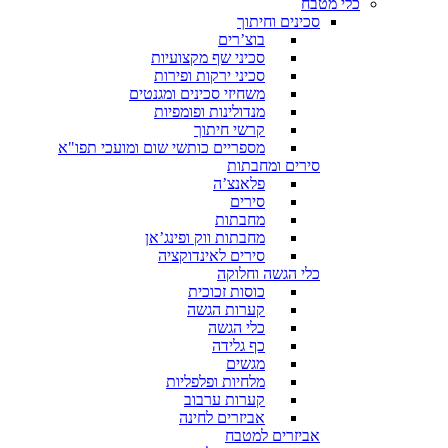
כלי מטבח
סכינים וחיתוך
בוצ’רים
סכיני שף מקצועיות
סכיני ירקות ופירות
משחיזי סכינים ומגנטים
מנדולינות ופומפיות
קרשי חיתוך
מספריים כותשי שום ומועכי תפו"א
סירים ומחבתות
פלאנצ’ה
סירים
מחבתות
מחבתות ווק ופינג’אן
סירים לאינדוקציה
כלי הגשה וחלוקה
כוסות זכוכית
קערות הגשה
כלי הגשה
כף גלידה
מגשים
מלחיות ופלפליות
קערות ערבוב
אביזרים לחינה
אביזרים למטבח