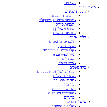
- קמחים
מוצרי אפייה
תבניות ומגשים
- רינגים וחותכנים
- תבניות פלסטיק לשוקולד
- תבניות סיליקון
- משטחי סיליקון
- תבניות ומגשים
זילוף ואפייה
- צנטרים ומתאמים
- שקיות זילוף
- קלף פלסטיק ונירוסטה
- נייר אפיה ובניות
- מכחולים
- אייר בראש
ציוד משלים
- פלטות למריחה ושפכטלים
- שקפים ומקלות
- מד טמפרטורה
- כדי מדידה
- מברשות ומריות
- מערוכים ומטרפות
- ברנרים
סלסלות התפחה
- סלסלות התפחה