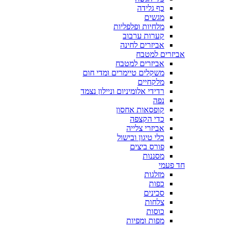
כף גלידה
מגשים
מלחיות ופלפליות
קערות ערבוב
אביזרים לחינה
אביזרים למטבח
אביזרים למטבח
משקלים טיימרים ומדי חום
מלקחיים
רדידי אלומיניום וניילון נצמד
נפה
קופסאות אחסון
כדי הקצפה
אביזרי צלייה
כלי טיגון ובישול
פורס ביצים
מסננות
חד פעמי
מזלגות
כפות
סכינים
צלחות
כוסות
מפות ומפיות