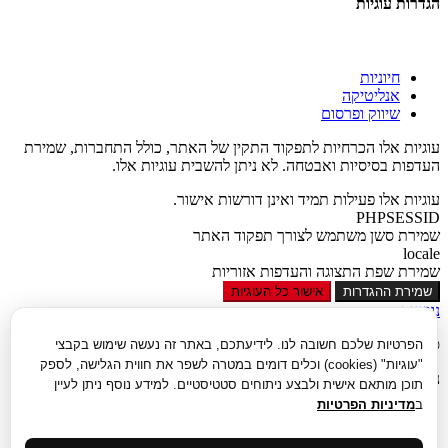
הגדרות עוגיות
חיוניות
אנליטיקה
שיווק ופרסום
עוגיות אלו הכרחיות לתפקוד התקין של האתר, כולל התחברות, שמירת
העדפות בסיסיות ואבטחה. לא ניתן להשבית עוגיות אלו.
עוגיות אלו פעילות תמיד ואינן דורשות אישור.
PHPSESSID
שמירת סשן משתמש לצורך תפקוד האתר
locale
שמירת שפת התצוגה והעדפות אזוריות
שמירת ההגדרות
אישור כל העוגיות
נגישות
סגור
הפרטיות שלכם חשובה לנו. לידיעתכם, באתר זה נעשה שימוש בקבצי
"עוגיות" (cookies) וכלים דומים במטרה לשפר את חווית הגלישה, לספק
נגישות
תוכן מותאם אישית ולבצע ניתוחים סטטיסטיים. למידע נוסף ניתן לעיין
ב
מדיניות הפרטיות
הגדל טקסט
הקטן טקסט