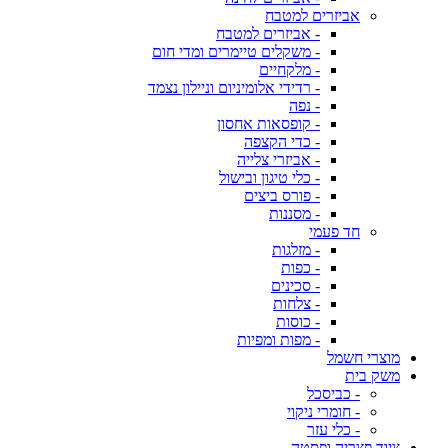
אביזרים למטבח
- אביזרים למטבח
- משקלים טיימרים ומדי חום
- מלקחיים
- רדידי אלומיניום וניילון נצמד
- נפה
- קופסאות אחסון
- כדי הקצפה
- אביזרי צלייה
- כלי טיגון ובישול
- פורס ביצים
- מסננות
חד פעמי
- מזלגות
- כפות
- סכינים
- צלחות
- כוסות
- מפות ומפיות
מוצרי חשמל
משק בית
- כביסכל
- חומרי ניקוי
- כלי עזר
ציוד פצריה ופסטה