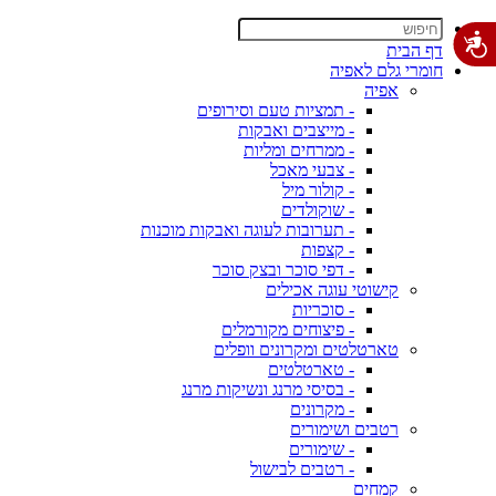
דף הבית
חומרי גלם לאפיה
אפיה
- תמציות טעם וסירופים
- מייצבים ואבקות
- ממרחים ומליות
- צבעי מאכל
- קולור מיל
- שוקולדים
- תערובות לעוגה ואבקות מוכנות
- קצפות
- דפי סוכר ובצק סוכר
קישוטי עוגה אכילים
- סוכריות
- פיצוחים מקורמלים
טארטלטים ומקרונים וופלים
- טארטלטים
- בסיסי מרנג ונשיקות מרנג
- מקרונים
רטבים ושימורים
- שימורים
- רטבים לבישול
קמחים