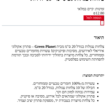
זמינות: קיים במלאי
₪12.80
הוספה לסל
תיאור
צלחות עגולות בגודל 20 ס"מ מבית
Green Planet
– פתרון אקולוגי
אידיאלי לאירועים, מסיבות ופיקניקים! עשויות מחומרים טבעיים
וממוחזרים, כל צלחת מיוצרת בתהליך ידידותי לסביבה ובכך תורמת
להפחתת השימוש בפלסטיק.
יתרונות המוצר:
עשויות מ-100% חומרים טבעיים וממוחזרים.
חבילה של 10 צלחות עגולות, בגודל 20 ס"מ.
עמידות גבוהה למזון חם וקר.
פתרון אקולוגי שמתאים לכל אירוע, מסיבה או פיקניק.
כל צלחת מיוצרת בעבודת יד, מספקת פתרון יציב ועמיד.