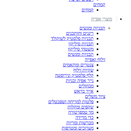
קמחים
קמחים
מוצרי אפייה
תבניות ומגשים
רינגים וחותכנים
תבניות פלסטיק לשוקולד
תבניות סיליקון
משטחי סיליקון
תבניות ומגשים
זילוף ואפייה
צנטרים ומתאמים
שקיות זילוף
קלף פלסטיק ונירוסטה
נייר אפיה ובניות
מכחולים
אייר בראש
ציוד משלים
פלטות למריחה ושפכטלים
שקפים ומקלות
מד טמפרטורה
כדי מדידה
מברשות ומריות
מערוכים ומטרפות