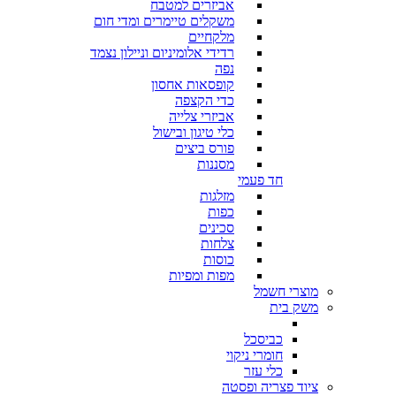
אביזרים למטבח
משקלים טיימרים ומדי חום
מלקחיים
רדידי אלומיניום וניילון נצמד
נפה
קופסאות אחסון
כדי הקצפה
אביזרי צלייה
כלי טיגון ובישול
פורס ביצים
מסננות
חד פעמי
מזלגות
כפות
סכינים
צלחות
כוסות
מפות ומפיות
מוצרי חשמל
משק בית
כביסכל
חומרי ניקוי
כלי עזר
ציוד פצריה ופסטה