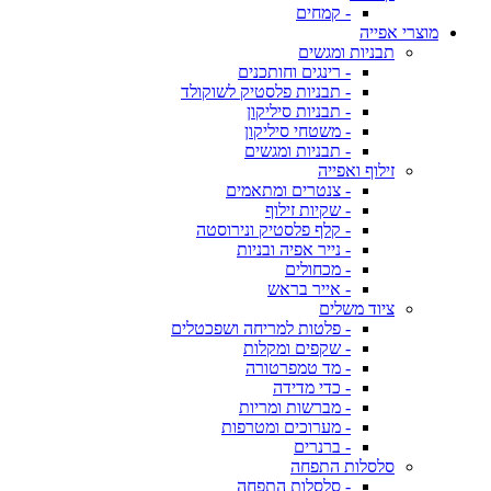
- קמחים
מוצרי אפייה
תבניות ומגשים
- רינגים וחותכנים
- תבניות פלסטיק לשוקולד
- תבניות סיליקון
- משטחי סיליקון
- תבניות ומגשים
זילוף ואפייה
- צנטרים ומתאמים
- שקיות זילוף
- קלף פלסטיק ונירוסטה
- נייר אפיה ובניות
- מכחולים
- אייר בראש
ציוד משלים
- פלטות למריחה ושפכטלים
- שקפים ומקלות
- מד טמפרטורה
- כדי מדידה
- מברשות ומריות
- מערוכים ומטרפות
- ברנרים
סלסלות התפחה
- סלסלות התפחה