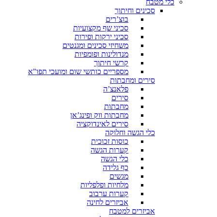
כלי מטבח
סכינים וחיתוך
בוצ’רים
סכיני שף מקצועיות
סכיני ירקות ופירות
משחיזי סכינים ומגנטים
מנדולינות ופומפיות
קרשי חיתוך
מספריים כותשי שום ומועכי תפו"א
סירים ומחבתות
פלאנצ’ה
סירים
מחבתות
מחבתות ווק ופינג’אן
סירים לאינדוקציה
כלי הגשה וחלוקה
כוסות זכוכית
קערות הגשה
כלי הגשה
כף גלידה
מגשים
מלחיות ופלפליות
קערות ערבוב
אביזרים לחינה
אביזרים למטבח