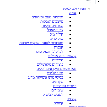
עוד...
חומרי גלם לאפיה
אפיה
תמציות טעם וסירופים
מייצבים ואבקות
ממרחים ומליות
צבעי מאכל
קולור מיל
שוקולדים
תערובות לעוגה ואבקות מוכנות
קצפות
דפי סוכר ובצק סוכר
קישוטי עוגה אכילים
סוכריות
פיצוחים מקורמלים
טארטלטים ומקרונים וופלים
טארטלטים
בסיסי מרנג ונשיקות מרנג
מקרונים
רטבים ושימורים
שימורים
רטבים לבישול
קמחים
קמחים