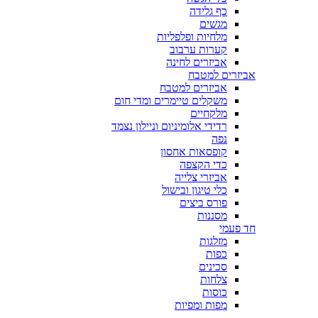
כף גלידה
מגשים
מלחיות ופלפליות
קערות ערבוב
אביזרים לחינה
אביזרים למטבח
אביזרים למטבח
משקלים טיימרים ומדי חום
מלקחיים
רדידי אלומיניום וניילון נצמד
נפה
קופסאות אחסון
כדי הקצפה
אביזרי צלייה
כלי טיגון ובישול
פורס ביצים
מסננות
חד פעמי
מזלגות
כפות
סכינים
צלחות
כוסות
מפות ומפיות