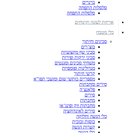
ברנרים
סלסלות התפחה
סלסלות התפחה
אריזות לעוגה וקינוחים
כלי מטבח
סכינים וחיתוך
בוצ’רים
סכיני שף מקצועיות
סכיני ירקות ופירות
משחיזי סכינים ומגנטים
מנדולינות ופומפיות
קרשי חיתוך
מספריים כותשי שום ומועכי תפו"א
סירים ומחבתות
פלאנצ’ה
סירים
מחבתות
מחבתות ווק ופינג’אן
סירים לאינדוקציה
כלי הגשה וחלוקה
כוסות זכוכית
קערות הגשה
כלי הגשה