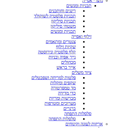
מוצרי אפייה
תבניות ומגשים
רינגים וחותכנים
תבניות פלסטיק לשוקולד
תבניות סיליקון
משטחי סיליקון
תבניות ומגשים
זילוף ואפייה
צנטרים ומתאמים
שקיות זילוף
קלף פלסטיק ונירוסטה
נייר אפיה ובניות
מכחולים
אייר בראש
ציוד משלים
פלטות למריחה ושפכטלים
שקפים ומקלות
מד טמפרטורה
כדי מדידה
מברשות ומריות
מערוכים ומטרפות
ברנרים
סלסלות התפחה
סלסלות התפחה
אריזות לעוגה וקינוחים