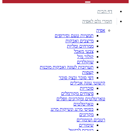
דף הבית
חומרי גלם לאפיה
אפיה
תמציות טעם וסירופים
מייצבים ואבקות
ממרחים ומליות
צבעי מאכל
קולור מיל
שוקולדים
תערובות לעוגה ואבקות מוכנות
קצפות
דפי סוכר ובצק סוכר
קישוטי עוגה אכילים
סוכריות
פיצוחים מקורמלים
טארטלטים ומקרונים וופלים
טארטלטים
בסיסי מרנג ונשיקות מרנג
מקרונים
רטבים ושימורים
שימורים
רטבים לבישול