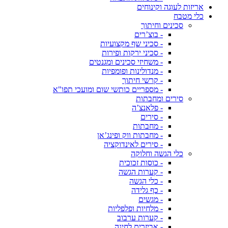
אריזות לעוגה וקינוחים
כלי מטבח
סכינים וחיתוך
- בוצ’רים
- סכיני שף מקצועיות
- סכיני ירקות ופירות
- משחיזי סכינים ומגנטים
- מנדולינות ופומפיות
- קרשי חיתוך
- מספריים כותשי שום ומועכי תפו"א
סירים ומחבתות
- פלאנצ’ה
- סירים
- מחבתות
- מחבתות ווק ופינג’אן
- סירים לאינדוקציה
כלי הגשה וחלוקה
- כוסות זכוכית
- קערות הגשה
- כלי הגשה
- כף גלידה
- מגשים
- מלחיות ופלפליות
- קערות ערבוב
- אביזרים לחינה