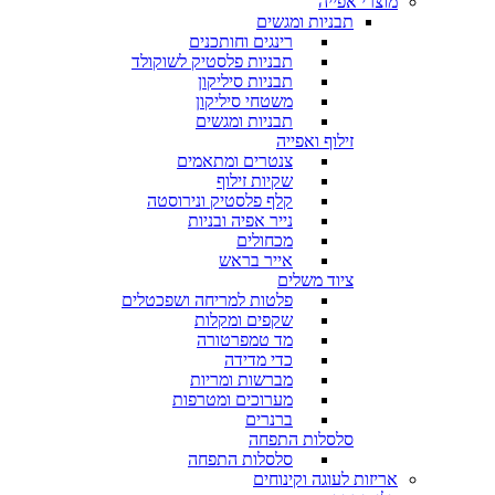
מוצרי אפייה
תבניות ומגשים
רינגים וחותכנים
תבניות פלסטיק לשוקולד
תבניות סיליקון
משטחי סיליקון
תבניות ומגשים
זילוף ואפייה
צנטרים ומתאמים
שקיות זילוף
קלף פלסטיק ונירוסטה
נייר אפיה ובניות
מכחולים
אייר בראש
ציוד משלים
פלטות למריחה ושפכטלים
שקפים ומקלות
מד טמפרטורה
כדי מדידה
מברשות ומריות
מערוכים ומטרפות
ברנרים
סלסלות התפחה
סלסלות התפחה
אריזות לעוגה וקינוחים