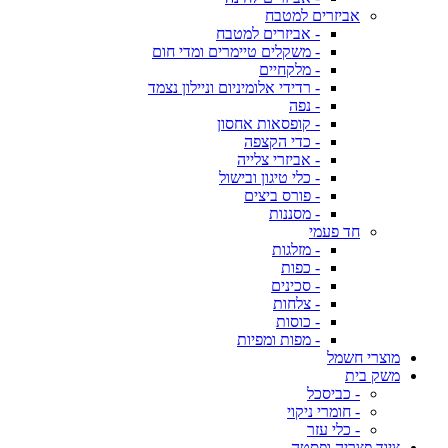
אביזרים למטבח
- אביזרים למטבח
- משקלים טיימרים ומדי חום
- מלקחיים
- רדידי אלומיניום וניילון נצמד
- נפה
- קופסאות אחסון
- כדי הקצפה
- אביזרי צלייה
- כלי טיגון ובישול
- פורס ביצים
- מסננות
חד פעמי
- מזלגות
- כפות
- סכינים
- צלחות
- כוסות
- מפות ומפיות
מוצרי חשמל
משק בית
- כביסכל
- חומרי ניקוי
- כלי עזר
ציוד פצריה ופסטה