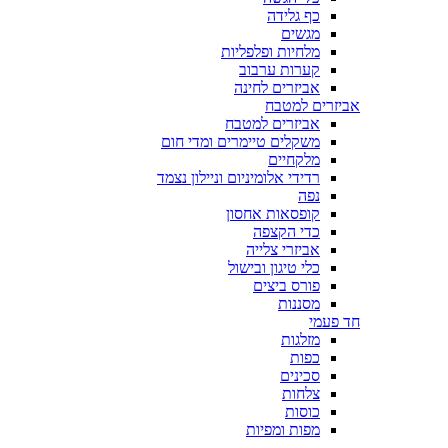
כף גלידה
מגשים
מלחיות ופלפליות
קערות ערבוב
אביזרים לחינה
אביזרים למטבח
אביזרים למטבח
משקלים טיימרים ומדי חום
מלקחיים
רדידי אלומיניום וניילון נצמד
נפה
קופסאות אחסון
כדי הקצפה
אביזרי צלייה
כלי טיגון ובישול
פורס ביצים
מסננות
חד פעמי
מזלגות
כפות
סכינים
צלחות
כוסות
מפות ומפיות