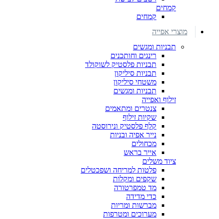
קמחים
קמחים
מוצרי אפייה
תבניות ומגשים
רינגים וחותכנים
תבניות פלסטיק לשוקולד
תבניות סיליקון
משטחי סיליקון
תבניות ומגשים
זילוף ואפייה
צנטרים ומתאמים
שקיות זילוף
קלף פלסטיק ונירוסטה
נייר אפיה ובניות
מכחולים
אייר בראש
ציוד משלים
פלטות למריחה ושפכטלים
שקפים ומקלות
מד טמפרטורה
כדי מדידה
מברשות ומריות
מערוכים ומטרפות