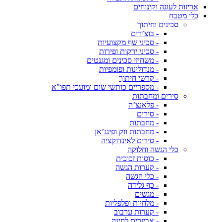
אריזות לעוגה וקינוחים
כלי מטבח
סכינים וחיתוך
- בוצ’רים
- סכיני שף מקצועיות
- סכיני ירקות ופירות
- משחיזי סכינים ומגנטים
- מנדולינות ופומפיות
- קרשי חיתוך
- מספריים כותשי שום ומועכי תפו"א
סירים ומחבתות
- פלאנצ’ה
- סירים
- מחבתות
- מחבתות ווק ופינג’אן
- סירים לאינדוקציה
כלי הגשה וחלוקה
- כוסות זכוכית
- קערות הגשה
- כלי הגשה
- כף גלידה
- מגשים
- מלחיות ופלפליות
- קערות ערבוב
- אביזרים לחינה