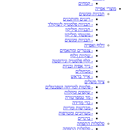
- קמחים
מוצרי אפייה
תבניות ומגשים
- רינגים וחותכנים
- תבניות פלסטיק לשוקולד
- תבניות סיליקון
- משטחי סיליקון
- תבניות ומגשים
זילוף ואפייה
- צנטרים ומתאמים
- שקיות זילוף
- קלף פלסטיק ונירוסטה
- נייר אפיה ובניות
- מכחולים
- אייר בראש
ציוד משלים
- פלטות למריחה ושפכטלים
- שקפים ומקלות
- מד טמפרטורה
- כדי מדידה
- מברשות ומריות
- מערוכים ומטרפות
- ברנרים
סלסלות התפחה
- סלסלות התפחה