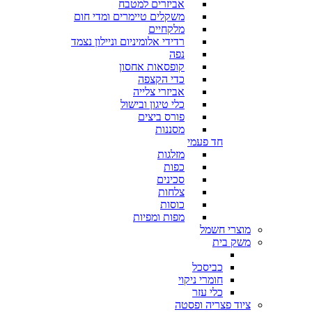
אביזרים למטבח
משקלים טיימרים ומדי חום
מלקחיים
רדידי אלומיניום וניילון נצמד
נפה
קופסאות אחסון
כדי הקצפה
אביזרי צלייה
כלי טיגון ובישול
פורס ביצים
מסננות
חד פעמי
מזלגות
כפות
סכינים
צלחות
כוסות
מפות ומפיות
מוצרי חשמל
משק בית
כביסכל
חומרי ניקוי
כלי עזר
ציוד פצריה ופסטה