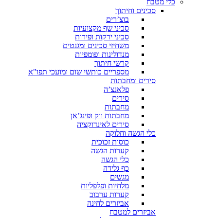
כלי מטבח
סכינים וחיתוך
בוצ’רים
סכיני שף מקצועיות
סכיני ירקות ופירות
משחיזי סכינים ומגנטים
מנדולינות ופומפיות
קרשי חיתוך
מספריים כותשי שום ומועכי תפו"א
סירים ומחבתות
פלאנצ’ה
סירים
מחבתות
מחבתות ווק ופינג’אן
סירים לאינדוקציה
כלי הגשה וחלוקה
כוסות זכוכית
קערות הגשה
כלי הגשה
כף גלידה
מגשים
מלחיות ופלפליות
קערות ערבוב
אביזרים לחינה
אביזרים למטבח