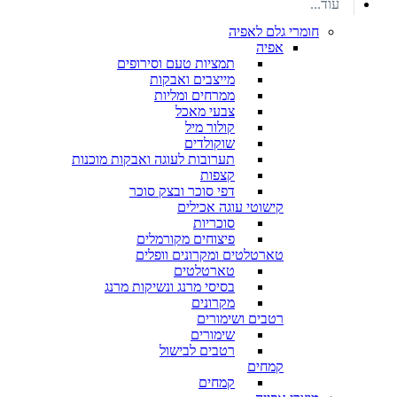
עוד...
חומרי גלם לאפיה
אפיה
תמציות טעם וסירופים
מייצבים ואבקות
ממרחים ומליות
צבעי מאכל
קולור מיל
שוקולדים
תערובות לעוגה ואבקות מוכנות
קצפות
דפי סוכר ובצק סוכר
קישוטי עוגה אכילים
סוכריות
פיצוחים מקורמלים
טארטלטים ומקרונים וופלים
טארטלטים
בסיסי מרנג ונשיקות מרנג
מקרונים
רטבים ושימורים
שימורים
רטבים לבישול
קמחים
קמחים