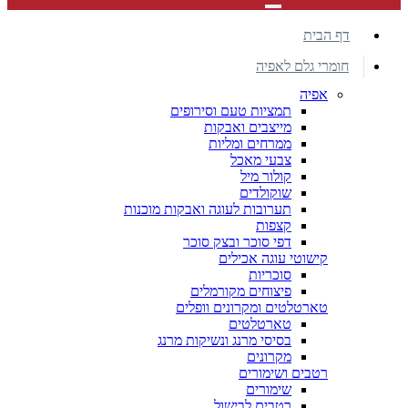
דף הבית
חומרי גלם לאפיה
אפיה
תמציות טעם וסירופים
מייצבים ואבקות
ממרחים ומליות
צבעי מאכל
קולור מיל
שוקולדים
תערובות לעוגה ואבקות מוכנות
קצפות
דפי סוכר ובצק סוכר
קישוטי עוגה אכילים
סוכריות
פיצוחים מקורמלים
טארטלטים ומקרונים וופלים
טארטלטים
בסיסי מרנג ונשיקות מרנג
מקרונים
רטבים ושימורים
שימורים
רטבים לבישול