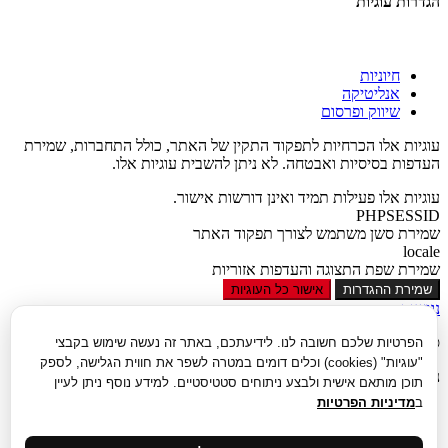
הגדרות עוגיות
חיוניות
אנליטיקה
שיווק ופרסום
עוגיות אלו הכרחיות לתפקוד התקין של האתר, כולל התחברות, שמירת
העדפות בסיסיות ואבטחה. לא ניתן להשבית עוגיות אלו.
עוגיות אלו פעילות תמיד ואינן דורשות אישור.
PHPSESSID
שמירת סשן משתמש לצורך תפקוד האתר
locale
שמירת שפת התצוגה והעדפות אזוריות
שמירת ההגדרות
אישור כל העוגיות
נגישות
סגור
הפרטיות שלכם חשובה לנו. לידיעתכם, באתר זה נעשה שימוש בקבצי
"עוגיות" (cookies) וכלים דומים במטרה לשפר את חווית הגלישה, לספק
נגישות
תוכן מותאם אישית ולבצע ניתוחים סטטיסטיים. למידע נוסף ניתן לעיין
ב
מדיניות הפרטיות
הגדל טקסט
הקטן טקסט
גווני אפור