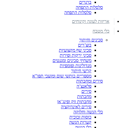
ברנרים
סלסלות התפחה
סלסלות התפחה
אריזות לעוגה וקינוחים
כלי מטבח
סכינים וחיתוך
בוצ’רים
סכיני שף מקצועיות
סכיני ירקות ופירות
משחיזי סכינים ומגנטים
מנדולינות ופומפיות
קרשי חיתוך
מספריים כותשי שום ומועכי תפו"א
סירים ומחבתות
פלאנצ’ה
סירים
מחבתות
מחבתות ווק ופינג’אן
סירים לאינדוקציה
כלי הגשה וחלוקה
כוסות זכוכית
קערות הגשה
כלי הגשה