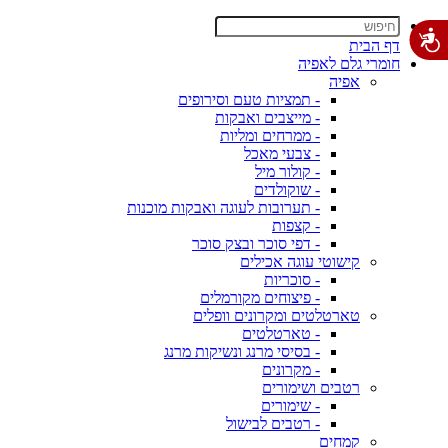
דף הבית
חומרי גלם לאפיה
אפיה
- תמציות טעם וסירופים
- מייצבים ואבקות
- ממרחים ומליות
- צבעי מאכל
- קולור מיל
- שוקולדים
- תערובות לעוגה ואבקות מוכנות
- קצפות
- דפי סוכר ובצק סוכר
קישוטי עוגה אכילים
- סוכריות
- פיצוחים מקורמלים
טארטלטים ומקרונים וופלים
- טארטלטים
- בסיסי מרנג ונשיקות מרנג
- מקרונים
רטבים ושימורים
- שימורים
- רטבים לבישול
קמחים