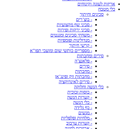
אריזות לעוגה וקינוחים
כלי מטבח
סכינים וחיתוך
- בוצ’רים
- סכיני שף מקצועיות
- סכיני ירקות ופירות
- משחיזי סכינים ומגנטים
- מנדולינות ופומפיות
- קרשי חיתוך
- מספריים כותשי שום ומועכי תפו"א
סירים ומחבתות
- פלאנצ’ה
- סירים
- מחבתות
- מחבתות ווק ופינג’אן
- סירים לאינדוקציה
כלי הגשה וחלוקה
- כוסות זכוכית
- קערות הגשה
- כלי הגשה
- כף גלידה
- מגשים
- מלחיות ופלפליות
- קערות ערבוב
- אביזרים לחינה