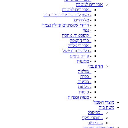
אביזרים למטבח
- אביזרים למטבח
- משקלים טיימרים ומדי חום
- מלקחיים
- רדידי אלומיניום וניילון נצמד
- נפה
- קופסאות אחסון
- כדי הקצפה
- אביזרי צלייה
- כלי טיגון ובישול
- פורס ביצים
- מסננות
חד פעמי
- מזלגות
- כפות
- סכינים
- צלחות
- כוסות
- מפות ומפיות
מוצרי חשמל
משק בית
- כביסכל
- חומרי ניקוי
- כלי עזר
ציוד פצריה ופסטה