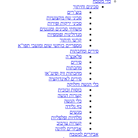
כלי מטבח
סכינים וחיתוך
בוצ’רים
סכיני שף מקצועיות
סכיני ירקות ופירות
משחיזי סכינים ומגנטים
מנדולינות ופומפיות
קרשי חיתוך
מספריים כותשי שום ומועכי תפו"א
סירים ומחבתות
פלאנצ’ה
סירים
מחבתות
מחבתות ווק ופינג’אן
סירים לאינדוקציה
כלי הגשה וחלוקה
כוסות זכוכית
קערות הגשה
כלי הגשה
כף גלידה
מגשים
מלחיות ופלפליות
קערות ערבוב
אביזרים לחינה
אביזרים למטבח