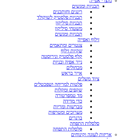
מוצרי אפייה
תבניות ומגשים
רינגים וחותכנים
תבניות פלסטיק לשוקולד
תבניות סיליקון
משטחי סיליקון
תבניות ומגשים
זילוף ואפייה
צנטרים ומתאמים
שקיות זילוף
קלף פלסטיק ונירוסטה
נייר אפיה ובניות
מכחולים
אייר בראש
ציוד משלים
פלטות למריחה ושפכטלים
שקפים ומקלות
מד טמפרטורה
כדי מדידה
מברשות ומריות
מערוכים ומטרפות
ברנרים
סלסלות התפחה
סלסלות התפחה
אריזות לעוגה וקינוחים