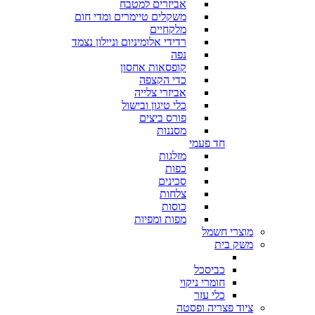
אביזרים למטבח
משקלים טיימרים ומדי חום
מלקחיים
רדידי אלומיניום וניילון נצמד
נפה
קופסאות אחסון
כדי הקצפה
אביזרי צלייה
כלי טיגון ובישול
פורס ביצים
מסננות
חד פעמי
מזלגות
כפות
סכינים
צלחות
כוסות
מפות ומפיות
מוצרי חשמל
משק בית
כביסכל
חומרי ניקוי
כלי עזר
ציוד פצריה ופסטה