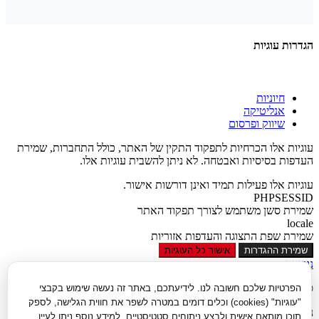
הגדרות עוגיות
חיוניות
אנליטיקה
שיווק ופרסום
עוגיות אלו הכרחיות לתפקוד התקין של האתר, כולל התחברות, שמירת
העדפות בסיסיות ואבטחה. לא ניתן להשבית עוגיות אלו.
עוגיות אלו פעילות תמיד ואינן דורשות אישור.
PHPSESSID
שמירת סשן משתמש לצורך תפקוד האתר
locale
שמירת שפת התצוגה והעדפות אזוריות
שמירת ההגדרות
אישור כל העוגיות
נגישות
סגור
הפרטיות שלכם חשובה לנו. לידיעתכם, באתר זה נעשה שימוש בקבצי
"עוגיות" (cookies) וכלים דומים במטרה לשפר את חווית הגלישה, לספק
נגישות
תוכן מותאם אישית ולבצע ניתוחים סטטיסטיים. למידע נוסף ניתן לעיין