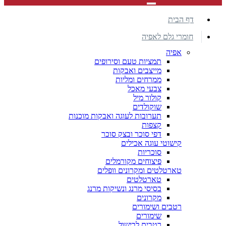
דף הבית
חומרי גלם לאפיה
אפיה
תמציות טעם וסירופים
מייצבים ואבקות
ממרחים ומליות
צבעי מאכל
קולור מיל
שוקולדים
תערובות לעוגה ואבקות מוכנות
קצפות
דפי סוכר ובצק סוכר
קישוטי עוגה אכילים
סוכריות
פיצוחים מקורמלים
טארטלטים ומקרונים וופלים
טארטלטים
בסיסי מרנג ונשיקות מרנג
מקרונים
רטבים ושימורים
שימורים
רטבים לבישול