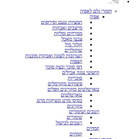
עוד...
חומרי גלם לאפיה
אפיה
תמציות טעם וסירופים
מייצבים ואבקות
ממרחים ומליות
צבעי מאכל
קולור מיל
שוקולדים
תערובות לעוגה ואבקות מוכנות
קצפות
דפי סוכר ובצק סוכר
קישוטי עוגה אכילים
סוכריות
פיצוחים מקורמלים
טארטלטים ומקרונים וופלים
טארטלטים
בסיסי מרנג ונשיקות מרנג
מקרונים
רטבים ושימורים
שימורים
רטבים לבישול
קמחים
קמחים