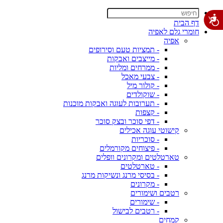
דף הבית
חומרי גלם לאפיה
אפיה
- תמציות טעם וסירופים
- מייצבים ואבקות
- ממרחים ומליות
- צבעי מאכל
- קולור מיל
- שוקולדים
- תערובות לעוגה ואבקות מוכנות
- קצפות
- דפי סוכר ובצק סוכר
קישוטי עוגה אכילים
- סוכריות
- פיצוחים מקורמלים
טארטלטים ומקרונים וופלים
- טארטלטים
- בסיסי מרנג ונשיקות מרנג
- מקרונים
רטבים ושימורים
- שימורים
- רטבים לבישול
קמחים