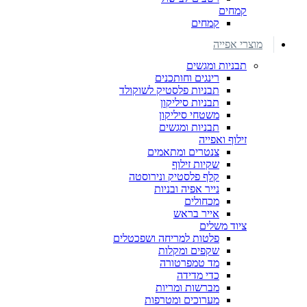
קמחים
קמחים
מוצרי אפייה
תבניות ומגשים
רינגים וחותכנים
תבניות פלסטיק לשוקולד
תבניות סיליקון
משטחי סיליקון
תבניות ומגשים
זילוף ואפייה
צנטרים ומתאמים
שקיות זילוף
קלף פלסטיק ונירוסטה
נייר אפיה ובניות
מכחולים
אייר בראש
ציוד משלים
פלטות למריחה ושפכטלים
שקפים ומקלות
מד טמפרטורה
כדי מדידה
מברשות ומריות
מערוכים ומטרפות