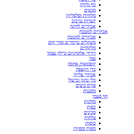
כף גלידה
מגשים
מלחיות ופלפליות
קערות ערבוב
אביזרים לחינה
אביזרים למטבח
אביזרים למטבח
משקלים טיימרים ומדי חום
מלקחיים
רדידי אלומיניום וניילון נצמד
נפה
קופסאות אחסון
כדי הקצפה
אביזרי צלייה
כלי טיגון ובישול
פורס ביצים
מסננות
חד פעמי
מזלגות
כפות
סכינים
צלחות
כוסות
מפות ומפיות