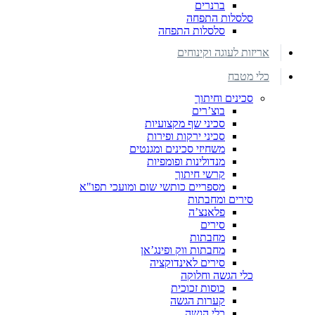
ברנרים
סלסלות התפחה
סלסלות התפחה
אריזות לעוגה וקינוחים
כלי מטבח
סכינים וחיתוך
בוצ’רים
סכיני שף מקצועיות
סכיני ירקות ופירות
משחיזי סכינים ומגנטים
מנדולינות ופומפיות
קרשי חיתוך
מספריים כותשי שום ומועכי תפו"א
סירים ומחבתות
פלאנצ’ה
סירים
מחבתות
מחבתות ווק ופינג’אן
סירים לאינדוקציה
כלי הגשה וחלוקה
כוסות זכוכית
קערות הגשה
כלי הגשה