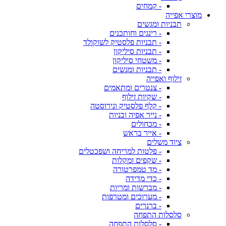
- קמחים
מוצרי אפייה
תבניות ומגשים
- רינגים וחותכנים
- תבניות פלסטיק לשוקולד
- תבניות סיליקון
- משטחי סיליקון
- תבניות ומגשים
זילוף ואפייה
- צנטרים ומתאמים
- שקיות זילוף
- קלף פלסטיק ונירוסטה
- נייר אפיה ובניות
- מכחולים
- אייר בראש
ציוד משלים
- פלטות למריחה ושפכטלים
- שקפים ומקלות
- מד טמפרטורה
- כדי מדידה
- מברשות ומריות
- מערוכים ומטרפות
- ברנרים
סלסלות התפחה
- סלסלות התפחה