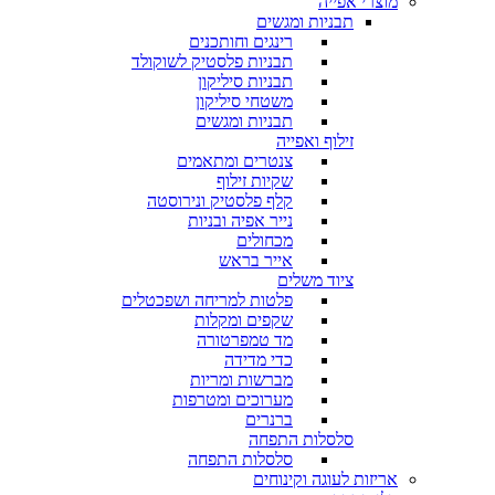
מוצרי אפייה
תבניות ומגשים
רינגים וחותכנים
תבניות פלסטיק לשוקולד
תבניות סיליקון
משטחי סיליקון
תבניות ומגשים
זילוף ואפייה
צנטרים ומתאמים
שקיות זילוף
קלף פלסטיק ונירוסטה
נייר אפיה ובניות
מכחולים
אייר בראש
ציוד משלים
פלטות למריחה ושפכטלים
שקפים ומקלות
מד טמפרטורה
כדי מדידה
מברשות ומריות
מערוכים ומטרפות
ברנרים
סלסלות התפחה
סלסלות התפחה
אריזות לעוגה וקינוחים