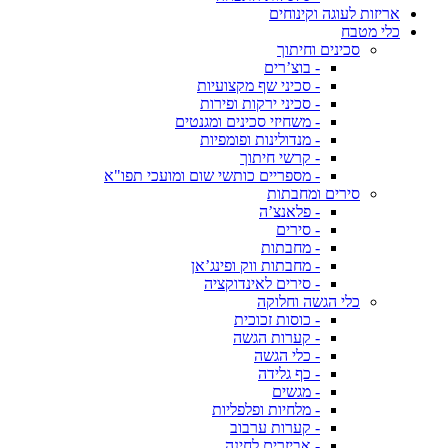
אריזות לעוגה וקינוחים
כלי מטבח
סכינים וחיתוך
- בוצ’רים
- סכיני שף מקצועיות
- סכיני ירקות ופירות
- משחיזי סכינים ומגנטים
- מנדולינות ופומפיות
- קרשי חיתוך
- מספריים כותשי שום ומועכי תפו"א
סירים ומחבתות
- פלאנצ’ה
- סירים
- מחבתות
- מחבתות ווק ופינג’אן
- סירים לאינדוקציה
כלי הגשה וחלוקה
- כוסות זכוכית
- קערות הגשה
- כלי הגשה
- כף גלידה
- מגשים
- מלחיות ופלפליות
- קערות ערבוב
- אביזרים לחינה