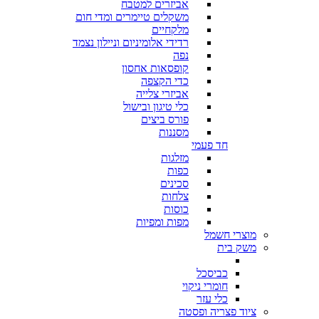
אביזרים למטבח
משקלים טיימרים ומדי חום
מלקחיים
רדידי אלומיניום וניילון נצמד
נפה
קופסאות אחסון
כדי הקצפה
אביזרי צלייה
כלי טיגון ובישול
פורס ביצים
מסננות
חד פעמי
מזלגות
כפות
סכינים
צלחות
כוסות
מפות ומפיות
מוצרי חשמל
משק בית
כביסכל
חומרי ניקוי
כלי עזר
ציוד פצריה ופסטה