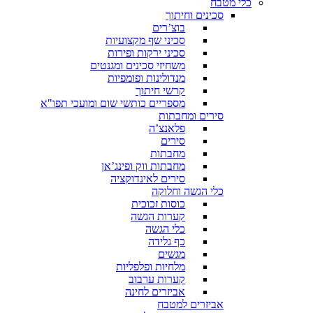
כלי מטבח
סכינים וחיתוך
בוצ’רים
סכיני שף מקצועיות
סכיני ירקות ופירות
משחיזי סכינים ומגנטים
מנדולינות ופומפיות
קרשי חיתוך
מספריים כותשי שום ומועכי תפו"א
סירים ומחבתות
פלאנצ’ה
סירים
מחבתות
מחבתות ווק ופינג’אן
סירים לאינדוקציה
כלי הגשה וחלוקה
כוסות זכוכית
קערות הגשה
כלי הגשה
כף גלידה
מגשים
מלחיות ופלפליות
קערות ערבוב
אביזרים לחינה
אביזרים למטבח