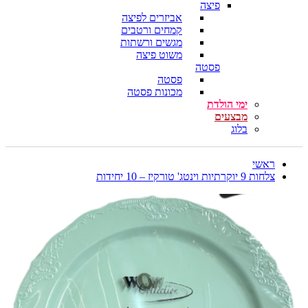
פיצה
אביזרים לפיצה
קמחים ורטבים
מגשים ורשתות
משוט פיצה
פסטה
פסטה
מכונות פסטה
ימי הולדת
מבצעים
בלוג
ראשי
צלחות 9 יוקרתיות וינטג' טורקיז – 10 יחידות