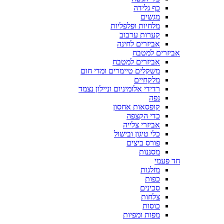
כף גלידה
מגשים
מלחיות ופלפליות
קערות ערבוב
אביזרים לחינה
אביזרים למטבח
אביזרים למטבח
משקלים טיימרים ומדי חום
מלקחיים
רדידי אלומיניום וניילון נצמד
נפה
קופסאות אחסון
כדי הקצפה
אביזרי צלייה
כלי טיגון ובישול
פורס ביצים
מסננות
חד פעמי
מזלגות
כפות
סכינים
צלחות
כוסות
מפות ומפיות