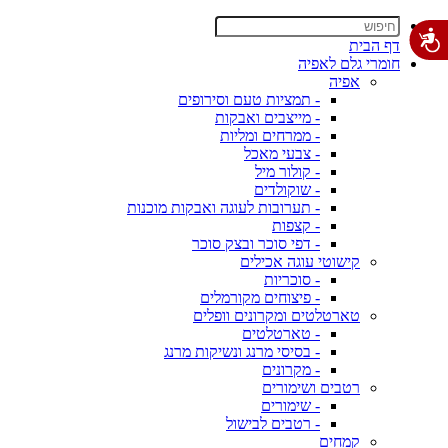
דף הבית
חומרי גלם לאפיה
אפיה
- תמציות טעם וסירופים
- מייצבים ואבקות
- ממרחים ומליות
- צבעי מאכל
- קולור מיל
- שוקולדים
- תערובות לעוגה ואבקות מוכנות
- קצפות
- דפי סוכר ובצק סוכר
קישוטי עוגה אכילים
- סוכריות
- פיצוחים מקורמלים
טארטלטים ומקרונים וופלים
- טארטלטים
- בסיסי מרנג ונשיקות מרנג
- מקרונים
רטבים ושימורים
- שימורים
- רטבים לבישול
קמחים