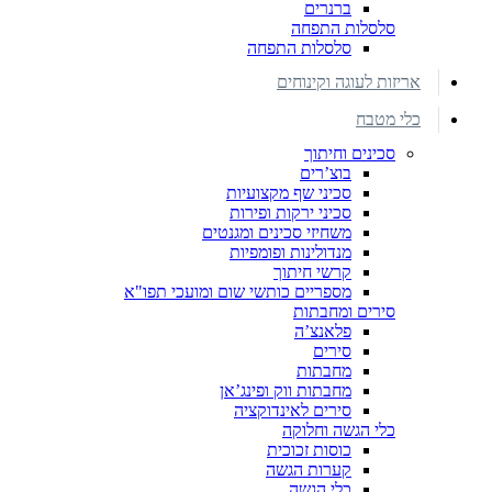
ברנרים
סלסלות התפחה
סלסלות התפחה
אריזות לעוגה וקינוחים
כלי מטבח
סכינים וחיתוך
בוצ’רים
סכיני שף מקצועיות
סכיני ירקות ופירות
משחיזי סכינים ומגנטים
מנדולינות ופומפיות
קרשי חיתוך
מספריים כותשי שום ומועכי תפו"א
סירים ומחבתות
פלאנצ’ה
סירים
מחבתות
מחבתות ווק ופינג’אן
סירים לאינדוקציה
כלי הגשה וחלוקה
כוסות זכוכית
קערות הגשה
כלי הגשה