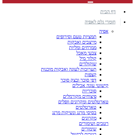
דף הבית
חומרי גלם לאפיה
אפיה
תמציות טעם וסירופים
מייצבים ואבקות
ממרחים ומליות
צבעי מאכל
קולור מיל
שוקולדים
תערובות לעוגה ואבקות מוכנות
קצפות
דפי סוכר ובצק סוכר
קישוטי עוגה אכילים
סוכריות
פיצוחים מקורמלים
טארטלטים ומקרונים וופלים
טארטלטים
בסיסי מרנג ונשיקות מרנג
מקרונים
רטבים ושימורים
שימורים
רטבים לבישול