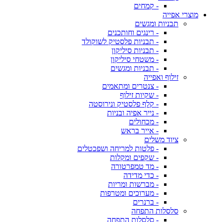
- קמחים
מוצרי אפייה
תבניות ומגשים
- רינגים וחותכנים
- תבניות פלסטיק לשוקולד
- תבניות סיליקון
- משטחי סיליקון
- תבניות ומגשים
זילוף ואפייה
- צנטרים ומתאמים
- שקיות זילוף
- קלף פלסטיק ונירוסטה
- נייר אפיה ובניות
- מכחולים
- אייר בראש
ציוד משלים
- פלטות למריחה ושפכטלים
- שקפים ומקלות
- מד טמפרטורה
- כדי מדידה
- מברשות ומריות
- מערוכים ומטרפות
- ברנרים
סלסלות התפחה
- סלסלות התפחה