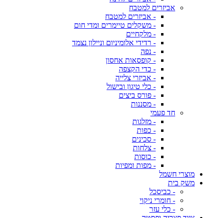
אביזרים למטבח
- אביזרים למטבח
- משקלים טיימרים ומדי חום
- מלקחיים
- רדידי אלומיניום וניילון נצמד
- נפה
- קופסאות אחסון
- כדי הקצפה
- אביזרי צלייה
- כלי טיגון ובישול
- פורס ביצים
- מסננות
חד פעמי
- מזלגות
- כפות
- סכינים
- צלחות
- כוסות
- מפות ומפיות
מוצרי חשמל
משק בית
- כביסכל
- חומרי ניקוי
- כלי עזר
ציוד פצריה ופסטה