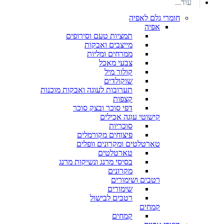
עוד...
חומרי גלם לאפיה
אפיה
תמציות טעם וסירופים
מייצבים ואבקות
ממרחים ומליות
צבעי מאכל
קולור מיל
שוקולדים
תערובות לעוגה ואבקות מוכנות
קצפות
דפי סוכר ובצק סוכר
קישוטי עוגה אכילים
סוכריות
פיצוחים מקורמלים
טארטלטים ומקרונים וופלים
טארטלטים
בסיסי מרנג ונשיקות מרנג
מקרונים
רטבים ושימורים
שימורים
רטבים לבישול
קמחים
קמחים