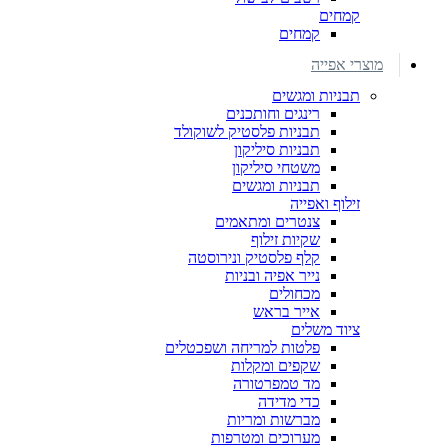
קמחים
קמחים
מוצרי אפייה
תבניות ומגשים
רינגים וחותכנים
תבניות פלסטיק לשוקולד
תבניות סיליקון
משטחי סיליקון
תבניות ומגשים
זילוף ואפייה
צנטרים ומתאמים
שקיות זילוף
קלף פלסטיק ונירוסטה
נייר אפיה ובניות
מכחולים
אייר בראש
ציוד משלים
פלטות למריחה ושפכטלים
שקפים ומקלות
מד טמפרטורה
כדי מדידה
מברשות ומריות
מערוכים ומטרפות