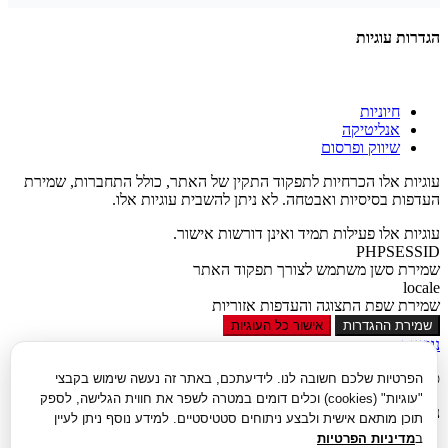
הגדרות עוגיות
חיוניות
אנליטיקה
שיווק ופרסום
עוגיות אלו הכרחיות לתפקוד התקין של האתר, כולל התחברות, שמירת
העדפות בסיסיות ואבטחה. לא ניתן להשבית עוגיות אלו.
עוגיות אלו פעילות תמיד ואינן דורשות אישור.
PHPSESSID
שמירת סשן משתמש לצורך תפקוד האתר
locale
שמירת שפת התצוגה והעדפות אזוריות
שמירת ההגדרות
אישור כל העוגיות
נגישות
סגור
הפרטיות שלכם חשובה לנו. לידיעתכם, באתר זה נעשה שימוש בקבצי
"עוגיות" (cookies) וכלים דומים במטרה לשפר את חווית הגלישה, לספק
נגישות
תוכן מותאם אישית ולבצע ניתוחים סטטיסטיים. למידע נוסף ניתן לעיין
ב
מדיניות הפרטיות
הגדל טקסט