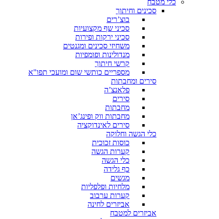
כלי מטבח
סכינים וחיתוך
בוצ’רים
סכיני שף מקצועיות
סכיני ירקות ופירות
משחיזי סכינים ומגנטים
מנדולינות ופומפיות
קרשי חיתוך
מספריים כותשי שום ומועכי תפו"א
סירים ומחבתות
פלאנצ’ה
סירים
מחבתות
מחבתות ווק ופינג’אן
סירים לאינדוקציה
כלי הגשה וחלוקה
כוסות זכוכית
קערות הגשה
כלי הגשה
כף גלידה
מגשים
מלחיות ופלפליות
קערות ערבוב
אביזרים לחינה
אביזרים למטבח