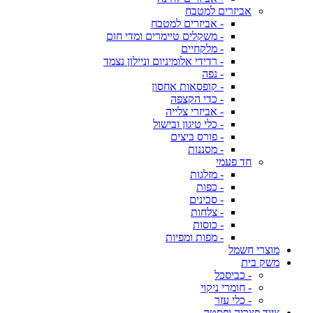
אביזרים למטבח
- אביזרים למטבח
- משקלים טיימרים ומדי חום
- מלקחיים
- רדידי אלומיניום וניילון נצמד
- נפה
- קופסאות אחסון
- כדי הקצפה
- אביזרי צלייה
- כלי טיגון ובישול
- פורס ביצים
- מסננות
חד פעמי
- מזלגות
- כפות
- סכינים
- צלחות
- כוסות
- מפות ומפיות
מוצרי חשמל
משק בית
- כביסכל
- חומרי ניקוי
- כלי עזר
ציוד פצריה ופסטה