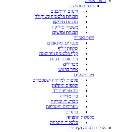
מוצרי אפייה
תבניות ומגשים
רינגים וחותכנים
תבניות פלסטיק לשוקולד
תבניות סיליקון
משטחי סיליקון
תבניות ומגשים
זילוף ואפייה
צנטרים ומתאמים
שקיות זילוף
קלף פלסטיק ונירוסטה
נייר אפיה ובניות
מכחולים
אייר בראש
ציוד משלים
פלטות למריחה ושפכטלים
שקפים ומקלות
מד טמפרטורה
כדי מדידה
מברשות ומריות
מערוכים ומטרפות
ברנרים
סלסלות התפחה
סלסלות התפחה
אריזות לעוגה וקינוחים