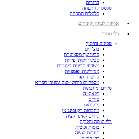
ברנרים
סלסלות התפחה
סלסלות התפחה
אריזות לעוגה וקינוחים
כלי מטבח
סכינים וחיתוך
בוצ’רים
סכיני שף מקצועיות
סכיני ירקות ופירות
משחיזי סכינים ומגנטים
מנדולינות ופומפיות
קרשי חיתוך
מספריים כותשי שום ומועכי תפו"א
סירים ומחבתות
פלאנצ’ה
סירים
מחבתות
מחבתות ווק ופינג’אן
סירים לאינדוקציה
כלי הגשה וחלוקה
כוסות זכוכית
קערות הגשה
כלי הגשה