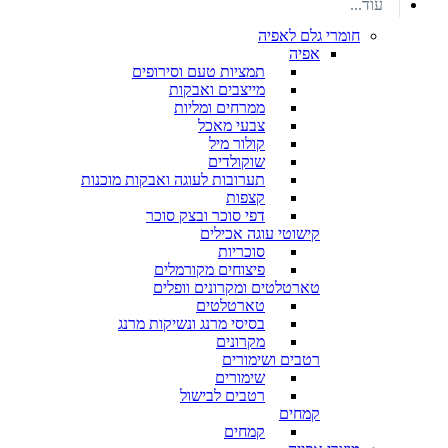
עוד...
חומרי גלם לאפיה
אפיה
תמציות טעם וסירופים
מייצבים ואבקות
ממרחים ומליות
צבעי מאכל
קולור מיל
שוקולדים
תערובות לעוגה ואבקות מוכנות
קצפות
דפי סוכר ובצק סוכר
קישוטי עוגה אכילים
סוכריות
פיצוחים מקורמלים
טארטלטים ומקרונים וופלים
טארטלטים
בסיסי מרנג ונשיקות מרנג
מקרונים
רטבים ושימורים
שימורים
רטבים לבישול
קמחים
קמחים