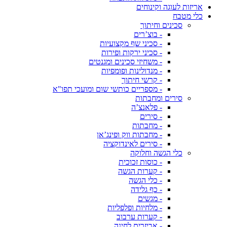
אריזות לעוגה וקינוחים
כלי מטבח
סכינים וחיתוך
- בוצ’רים
- סכיני שף מקצועיות
- סכיני ירקות ופירות
- משחיזי סכינים ומגנטים
- מנדולינות ופומפיות
- קרשי חיתוך
- מספריים כותשי שום ומועכי תפו"א
סירים ומחבתות
- פלאנצ’ה
- סירים
- מחבתות
- מחבתות ווק ופינג’אן
- סירים לאינדוקציה
כלי הגשה וחלוקה
- כוסות זכוכית
- קערות הגשה
- כלי הגשה
- כף גלידה
- מגשים
- מלחיות ופלפליות
- קערות ערבוב
- אביזרים לחינה