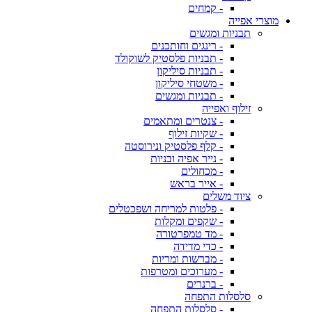
- קמחים
מוצרי אפייה
תבניות ומגשים
- רינגים וחותכנים
- תבניות פלסטיק לשוקולד
- תבניות סיליקון
- משטחי סיליקון
- תבניות ומגשים
זילוף ואפייה
- צנטרים ומתאמים
- שקיות זילוף
- קלף פלסטיק ונירוסטה
- נייר אפיה ובניות
- מכחולים
- אייר בראש
ציוד משלים
- פלטות למריחה ושפכטלים
- שקפים ומקלות
- מד טמפרטורה
- כדי מדידה
- מברשות ומריות
- מערוכים ומטרפות
- ברנרים
סלסלות התפחה
- סלסלות התפחה