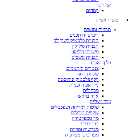
קמחים
קמחים
מוצרי אפייה
תבניות ומגשים
רינגים וחותכנים
תבניות פלסטיק לשוקולד
תבניות סיליקון
משטחי סיליקון
תבניות ומגשים
זילוף ואפייה
צנטרים ומתאמים
שקיות זילוף
קלף פלסטיק ונירוסטה
נייר אפיה ובניות
מכחולים
אייר בראש
ציוד משלים
פלטות למריחה ושפכטלים
שקפים ומקלות
מד טמפרטורה
כדי מדידה
מברשות ומריות
מערוכים ומטרפות