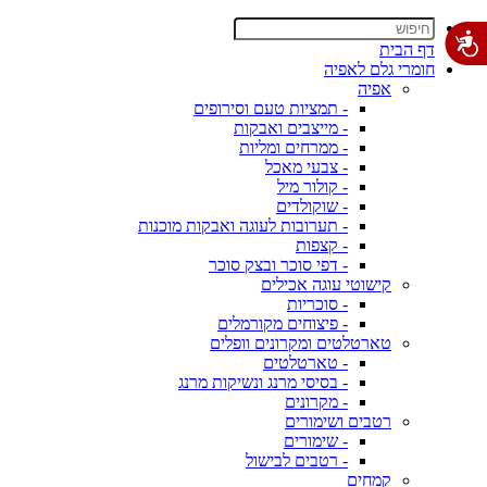
דף הבית
חומרי גלם לאפיה
אפיה
- תמציות טעם וסירופים
- מייצבים ואבקות
- ממרחים ומליות
- צבעי מאכל
- קולור מיל
- שוקולדים
- תערובות לעוגה ואבקות מוכנות
- קצפות
- דפי סוכר ובצק סוכר
קישוטי עוגה אכילים
- סוכריות
- פיצוחים מקורמלים
טארטלטים ומקרונים וופלים
- טארטלטים
- בסיסי מרנג ונשיקות מרנג
- מקרונים
רטבים ושימורים
- שימורים
- רטבים לבישול
קמחים