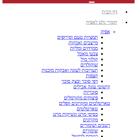
דף הבית
חומרי גלם לאפיה
אפיה
תמציות טעם וסירופים
מייצבים ואבקות
ממרחים ומליות
צבעי מאכל
קולור מיל
שוקולדים
תערובות לעוגה ואבקות מוכנות
קצפות
דפי סוכר ובצק סוכר
קישוטי עוגה אכילים
סוכריות
פיצוחים מקורמלים
טארטלטים ומקרונים וופלים
טארטלטים
בסיסי מרנג ונשיקות מרנג
מקרונים
רטבים ושימורים
שימורים
רטבים לבישול