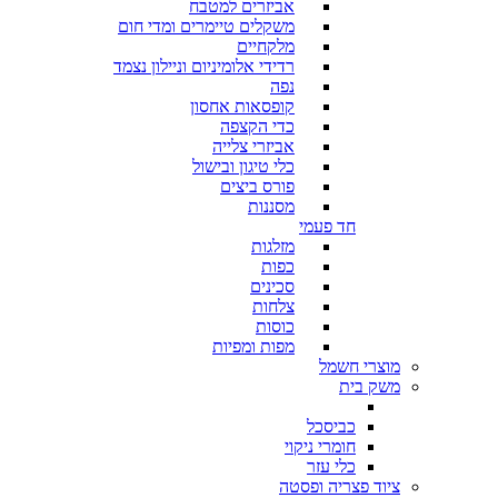
אביזרים למטבח
משקלים טיימרים ומדי חום
מלקחיים
רדידי אלומיניום וניילון נצמד
נפה
קופסאות אחסון
כדי הקצפה
אביזרי צלייה
כלי טיגון ובישול
פורס ביצים
מסננות
חד פעמי
מזלגות
כפות
סכינים
צלחות
כוסות
מפות ומפיות
מוצרי חשמל
משק בית
כביסכל
חומרי ניקוי
כלי עזר
ציוד פצריה ופסטה