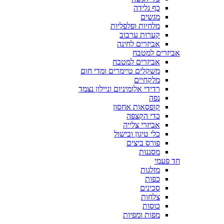
כף גלידה
מגשים
מלחיות ופלפליות
קערות ערבוב
אביזרים לחינה
אביזרים למטבח
אביזרים למטבח
משקלים טיימרים ומדי חום
מלקחיים
רדידי אלומיניום וניילון נצמד
נפה
קופסאות אחסון
כדי הקצפה
אביזרי צלייה
כלי טיגון ובישול
פורס ביצים
מסננות
חד פעמי
מזלגות
כפות
סכינים
צלחות
כוסות
מפות ומפיות